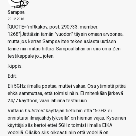
Sampsa
29.12.2016
[QUOTE="mRkukov, post: 290733, member:
1268"]Jättäisin tämän "vuodon" täysin omaan arvoonsa,
mutta jos kerran Sampsa itse tekee asiasta uutisen
tänne niin mitäs hittoa. Sampsallahan on siis oma Zen
testikappale jo… joten:
:kippis:
Edit:
Eli 5GHz ilmalla postaa, muttei vakaa. Osa ytimistä pitää
ehkä sammuttaa, että toimisi näin. Ei mitenkään järkevä
24/7 käyttöön, vaan lähinnä testailuun.
Viittaus
buildzoid
käyttäjän tietoihin että "5GHz ei
onnistuisi ilmajäähdytyksellä" on hieman vajaa. Kyseinen
käyttäjä siis kertoi ettei 5GHz toimisi ilmalla EIKÄ
vedellä. Olisiko siis oikeasti niin että vedellä on