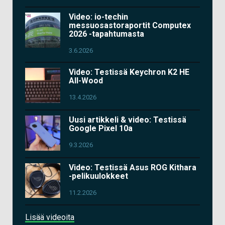
Video: io-techin
messuosastoraportit Computex
2026 -tapahtumasta
3.6.2026
Video: Testissä Keychron K2 HE
All-Wood
13.4.2026
Uusi artikkeli & video: Testissä
Google Pixel 10a
9.3.2026
Video: Testissä Asus ROG Kithara
-pelikuulokkeet
11.2.2026
Lisää videoita