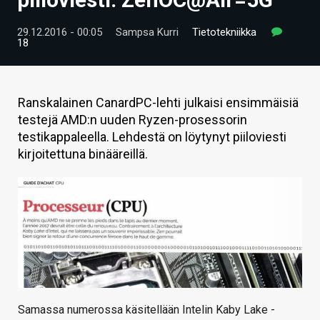
ARTIKKELIT
29.12.2016 - 00:05
Sampsa Kurri
Tietotekniikka
18
VIDEOT
TECHBBS
Ranskalainen CanardPC-lehti julkaisi ensimmäisiä
TIETOA
testejä AMD:n uuden Ryzen-prosessorin
testikappaleella. Lehdestä on löytynyt piiloviesti
HINTA.FI
kirjoitettuna binääreillä.
KAUPPA
VAIHDA TEEMA
HAKU
Samassa numerossa käsitellään Intelin Kaby Lake -