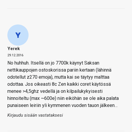
Yerek
29.12.2016
No huhhuh. Itsellä on jo 7700k käynyt Saksan
nettikauppojen ostoskorissa pariin kertaan (lähinnä
odotellut z270 emoja), mutta kai se täytyy malttaa
odottaa. Jos oikeasti 8c Zen kaikki coret käytössä
menee >4,5ghz vedellä ja on kilpailukykyisesti
hinnoiteltu (max ~600e) niin eiköhän se ole aika palata
punaiseen leiriin yli kymmenen vuoden tauon jälkeen…
Kirjaudu sisään vastataksesi