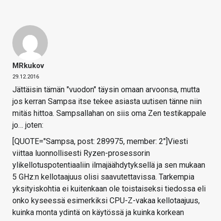
MRkukov
29.12.2016
Jättäisin tämän "vuodon" täysin omaan arvoonsa, mutta
jos kerran Sampsa itse tekee asiasta uutisen tänne niin
mitäs hittoa. Sampsallahan on siis oma Zen testikappale
jo… joten:
[QUOTE="Sampsa, post: 289975, member: 2"]Viesti
viittaa luonnollisesti Ryzen-prosessorin
ylikellotuspotentiaaliin ilmajäähdytyksellä ja sen mukaan
5 GHz:n kellotaajuus olisi saavutettavissa. Tarkempia
yksityiskohtia ei kuitenkaan ole toistaiseksi tiedossa eli
onko kyseessä esimerkiksi CPU-Z-vakaa kellotaajuus,
kuinka monta ydintä on käytössä ja kuinka korkean