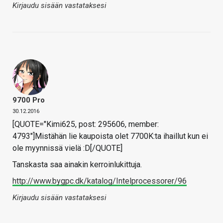
Kirjaudu sisään vastataksesi
9700 Pro
30.12.2016
[QUOTE="Kimi625, post: 295606, member:
4793"]Mistähän lie kaupoista olet 7700K:ta ihaillut kun ei
ole myynnissä vielä :D[/QUOTE]
Tanskasta saa ainakin kerroinlukittuja.
http://www.bygpc.dk/katalog/Intelprocessorer/96
Kirjaudu sisään vastataksesi