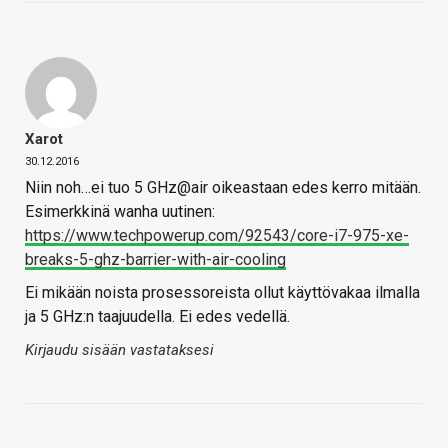
Xarot
30.12.2016
Niin noh…ei tuo 5 GHz@air oikeastaan edes kerro mitään.
Esimerkkinä wanha uutinen:
https://www.techpowerup.com/92543/core-i7-975-xe-
breaks-5-ghz-barrier-with-air-cooling
Ei mikään noista prosessoreista ollut käyttövakaa ilmalla
ja 5 GHz:n taajuudella. Ei edes vedellä.
Kirjaudu sisään vastataksesi