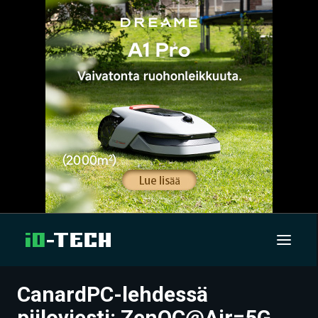
CanardPC-lehdessä
UUTISET
piiloviesti: ZenOC@Air=5G