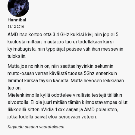
Hannibal
31.12.2016
AMD itse kertoo että 3.4 GHz kulkisi kivi, niin jep ei 5
kuulosta miltään, muuta jos tuo ei todellakaan kärsi
kylmäbugista, niin typpiäijät pääsee väh ihan messeviin
tuloksiin.
Mutta jos noinkin on, niin saattaa hyvinkin sekunnin
murto-osaan verran käväistä tuossa 5Ghz ennenkuin
lämmöt karkaa täysin käsistä. Mutta hevosen leikkiähän
tuo on.
Mielenkiinnolla kyllä odottelee virallisia testejä tälläkin
sivostolla. Ei ole juuri mitään tämän kiinnostavampaa ollut
liikkeellä sitten nVidia 1xxx sarjan ja AMD polaristen,
jotka todella saivat eloa seisovaan veteen.
Kirjaudu sisään vastataksesi