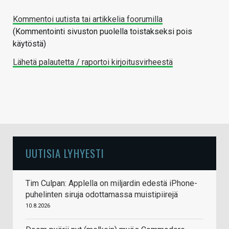
Kommentoi uutista tai artikkelia foorumilla
(Kommentointi sivuston puolella toistakseksi pois
käytöstä)
Lähetä palautetta / raportoi kirjoitusvirheestä
UUTISIA LYHYESTI
Tim Culpan: Applella on miljardin edestä iPhone-
puhelinten siruja odottamassa muistipiirejä
10.8.2026