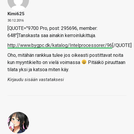
Kimi625
30.12.2016
[QUOTE="9700 Pro, post: 295696, member:
648"]Tanskasta saa ainakin kerroinlukittuja.
http://www.bygpc.dk/katalog/Intelprocessorer/96
[/QUOTE]
Oho, mitähän rankkua tulee jos oikeasti postittavat noita
kun myyntikielto on vielä voimassa
Pitääkö piruuttaan
tilata yksi ja katsoa miten käy.
Kirjaudu sisään vastataksesi