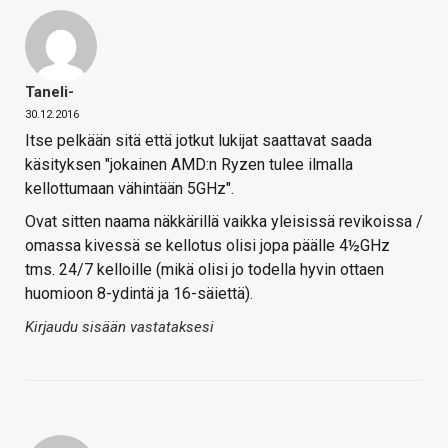
Taneli-
30.12.2016
Itse pelkään sitä että jotkut lukijat saattavat saada
käsityksen "jokainen AMD:n Ryzen tulee ilmalla
kellottumaan vähintään 5GHz".
Ovat sitten naama näkkärillä vaikka yleisissä revikoissa /
omassa kivessä se kellotus olisi jopa päälle 4½GHz
tms. 24/7 kelloille (mikä olisi jo todella hyvin ottaen
huomioon 8-ydintä ja 16-säiettä).
Kirjaudu sisään vastataksesi