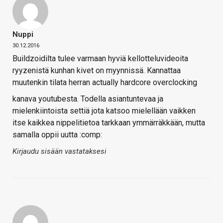
Nuppi
30.12.2016
Buildzoidilta tulee varmaan hyviä kellotteluvideoita
ryyzenistä kunhan kivet on myynnissä. Kannattaa
muutenkin tilata herran actually hardcore overclocking
kanava youtubesta. Todella asiantuntevaa ja
mielenkiintoista settiä jota katsoo mielellään vaikken
itse kaikkea nippelitietoa tarkkaan ymmärräkkään, mutta
samalla oppii uutta :comp:
Kirjaudu sisään vastataksesi