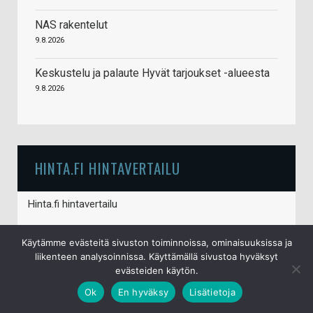
NAS rakentelut
9.8.2026
Keskustelu ja palaute Hyvät tarjoukset -alueesta
9.8.2026
HINTA.FI HINTAVERTAILU
Hinta.fi hintavertailu
Käytämme evästeitä sivuston toiminnoissa, ominaisuuksissa ja
liikenteen analysoinnissa. Käyttämällä sivustoa hyväksyt
evästeiden käytön.
Ok
En hyväksy
Lisätietoja
© S&J Media Oy