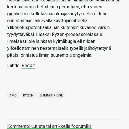
kertonut omiin tietoihinsa perustuen, että viiden
gigahertsin kellotaajuus ilmajäähdytyksellä ei tulisi
onnistumaan järkevällä käyttöjännitteellä.
Ylikellotuspotentiaalia hän kuitenkin kuvailee varsin
tyydyttäväksi. Lisäksi Ryzen-prosessoreissa ei
ilmeisesti ole lainkaan kylmäbugia eli niiden
ylikellottaminen nestemäisellä typellä jäähdytettynä
pitäisi onnistua ilman suurempia ongelmia.
Lähde:
Reddit
AMD
RYZEN
SUMMIT RIDGE
Kommentoi uutista tai artikkelia foorumilla