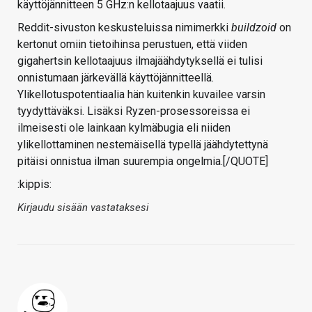
käyttöjännitteen 5 GHz:n kellotaajuus vaatii.
Reddit-sivuston keskusteluissa nimimerkki
buildzoid
on
kertonut omiin tietoihinsa perustuen, että viiden
gigahertsin kellotaajuus ilmajäähdytyksellä ei tulisi
onnistumaan järkevällä käyttöjännitteellä.
Ylikellotuspotentiaalia hän kuitenkin kuvailee varsin
tyydyttäväksi. Lisäksi Ryzen-prosessoreissa ei
ilmeisesti ole lainkaan kylmäbugia eli niiden
ylikellottaminen nestemäisellä typellä jäähdytettynä
pitäisi onnistua ilman suurempia ongelmia.[/QUOTE]
:kippis:
Kirjaudu sisään vastataksesi