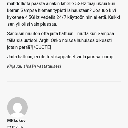
mahdollista päästä ainakin lähelle 5GHz taajuuksia kun
kerran Sampsa hieman typisti lainaustaan? Jos tuo kivi
kykenee 4.5GHz vedellä 24/7 käyttöön niin ai että. Kaikki
sen yli olisi vain plussaa.
Sanoisin muuten että jäitä hattuun… mutta kun Sampsa
tällaisia uutisoi. Argh! Onko noissa huhuissa oikeasti
jotain perää?[/QUOTE]
Jäitä hattuun, ei ole testikappaleet vielä jaossa :comp:
Kirjaudu sisään vastataksesi
MRkukov
29.12.2016