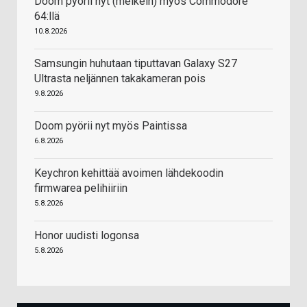
Doom pyörii nyt (melkein) myös Commodore
64:llä
10.8.2026
Samsungin huhutaan tiputtavan Galaxy S27
Ultrasta neljännen takakameran pois
9.8.2026
Doom pyörii nyt myös Paintissa
6.8.2026
Keychron kehittää avoimen lähdekoodin
firmwarea pelihiiriin
5.8.2026
Honor uudisti logonsa
5.8.2026