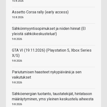
10.8.2026
Assetto Corsa rally (early access)
10.8.2026
Sähkönmyyntisopimukset ja niiden hinnat (EI
yleistä sähkökeskustelua!)
9.8.2026
GTA VI (19.11.2026) (Playstation 5, Xbox Series
X/S)
9.8.2026
Pariutumisen haasteet nykypäivänä ja sen
vaikutukset
9.8.2026
Sähköenergian tuotanto, taustatekijät, hintatason
määräytyminen, yms yleinen keskustelu aiheesta
9.8.2026