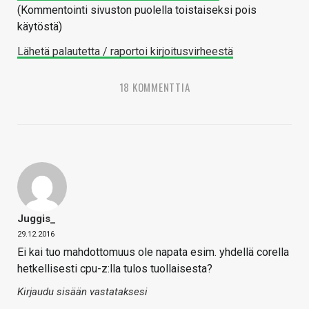
(Kommentointi sivuston puolella toistaiseksi pois
käytöstä)
Lähetä palautetta / raportoi kirjoitusvirheestä
18 KOMMENTTIA
Juggis_
29.12.2016
Ei kai tuo mahdottomuus ole napata esim. yhdellä corella
hetkellisesti cpu-z:lla tulos tuollaisesta?
Kirjaudu sisään vastataksesi