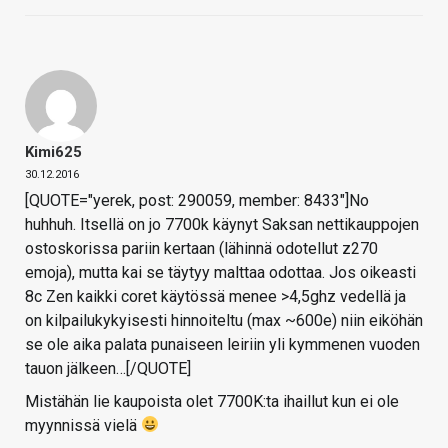
Kimi625
30.12.2016
[QUOTE="yerek, post: 290059, member: 8433"]No
huhhuh. Itsellä on jo 7700k käynyt Saksan nettikauppojen
ostoskorissa pariin kertaan (lähinnä odotellut z270
emoja), mutta kai se täytyy malttaa odottaa. Jos oikeasti
8c Zen kaikki coret käytössä menee >4,5ghz vedellä ja
on kilpailukykyisesti hinnoiteltu (max ~600e) niin eiköhän
se ole aika palata punaiseen leiriin yli kymmenen vuoden
tauon jälkeen…[/QUOTE]
Mistähän lie kaupoista olet 7700K:ta ihaillut kun ei ole
myynnissä vielä