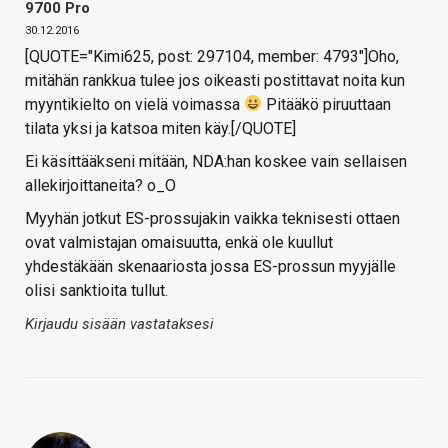
9700 Pro
30.12.2016
[QUOTE="Kimi625, post: 297104, member: 4793"]Oho,
mitähän rankkua tulee jos oikeasti postittavat noita kun
myyntikielto on vielä voimassa
Pitääkö piruuttaan
tilata yksi ja katsoa miten käy.[/QUOTE]
Ei käsittääkseni mitään, NDA:han koskee vain sellaisen
allekirjoittaneita? o_O
Myyhän jotkut ES-prossujakin vaikka teknisesti ottaen
ovat valmistajan omaisuutta, enkä ole kuullut
yhdestäkään skenaariosta jossa ES-prossun myyjälle
olisi sanktioita tullut.
Kirjaudu sisään vastataksesi