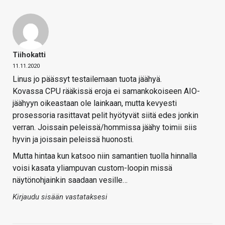
Tiihokatti
11.11.2020
Linus jo päässyt testailemaan tuota jäähyä.
Kovassa CPU rääkissä eroja ei samankokoiseen AIO-
jäähyyn oikeastaan ole lainkaan, mutta kevyesti
prosessoria rasittavat pelit hyötyvät siitä edes jonkin
verran. Joissain peleissä/hommissa jäähy toimii siis
hyvin ja joissain peleissä huonosti.
Mutta hintaa kun katsoo niin samantien tuolla hinnalla
voisi kasata yliampuvan custom-loopin missä
näytönohjainkin saadaan vesille…
Kirjaudu sisään vastataksesi