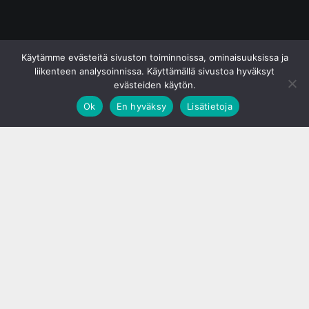
© S&J Media Oy
Käytämme evästeitä sivuston toiminnoissa, ominaisuuksissa ja
liikenteen analysoinnissa. Käyttämällä sivustoa hyväksyt
evästeiden käytön.
Ok
En hyväksy
Lisätietoja
;