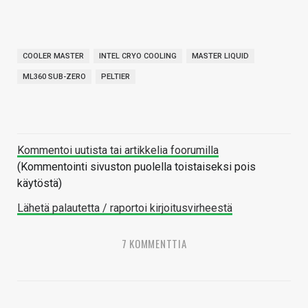
COOLER MASTER
INTEL CRYO COOLING
MASTER LIQUID
ML360 SUB-ZERO
PELTIER
Kommentoi uutista tai artikkelia foorumilla
(Kommentointi sivuston puolella toistaiseksi pois
käytöstä)
Lähetä palautetta / raportoi kirjoitusvirheestä
7 KOMMENTTIA