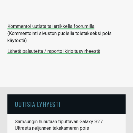
Kommentoi uutista tai artikkelia foorumilla
(Kommentointi sivuston puolella toistakseksi pois
käytöstä)
Lähetä palautetta / raportoi kirjoitusvirheestä
UUTISIA LYHYESTI
Samsungin huhutaan tiputtavan Galaxy S27
Ultrasta neljännen takakameran pois