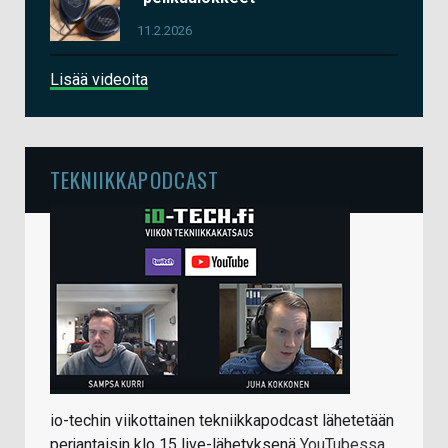
11.2.2026
Lisää videoita
TEKNIIKKAPODCAST
io-techin viikottainen tekniikkapodcast lähetetään
perjantaisin klo 15 live-lähetyksenä
YouTubessa
.