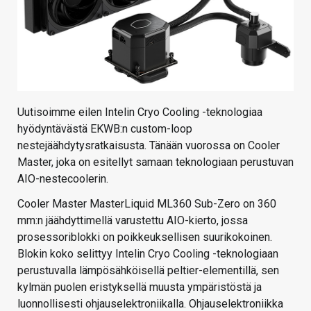
Uutisoimme eilen Intelin Cryo Cooling -teknologiaa
hyödyntävästä EKWB:n custom-loop
nestejäähdytysratkaisusta. Tänään vuorossa on Cooler
Master, joka on esitellyt samaan teknologiaan perustuvan
AIO-nestecoolerin.
Cooler Master MasterLiquid ML360 Sub-Zero on 360
mm:n jäähdyttimellä varustettu AIO-kierto, jossa
prosessoriblokki on poikkeuksellisen suurikokoinen.
Blokin koko selittyy Intelin Cryo Cooling -teknologiaan
perustuvalla lämpösähköisellä peltier-elementillä, sen
kylmän puolen eristyksellä muusta ympäristöstä ja
luonnollisesti ohjauselektroniikalla. Ohjauselektroniikka