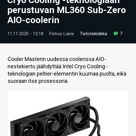
ARTIKKELIT
perustuvan ML360 Sub-Zero
AIO-coolerin
VIDEOT
TECHBBS
11.11.2020 - 13:18
Petrus Laine
Tietotekniikka
7
TIETOA
HINTA.FI
Cooler Masterin uudessa coolerissa AIO-
nestekierto jäähdyttää Intel Cryo Cooling -
KAUPPA
teknologian peltier-elementin kuumaa puolta, eikä
suoraan itse prosessoria.
VAIHDA TEEMA
HAKU