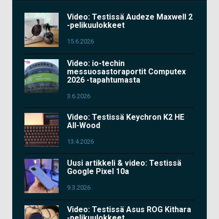
Video: Testissä Audeze Maxwell 2
-pelikuulokkeet
15.6.2026
Video: io-techin
messuosastoraportit Computex
2026 -tapahtumasta
3.6.2026
Video: Testissä Keychron K2 HE
All-Wood
13.4.2026
Uusi artikkeli & video: Testissä
Google Pixel 10a
9.3.2026
Video: Testissä Asus ROG Kithara
-pelikuulokkeet