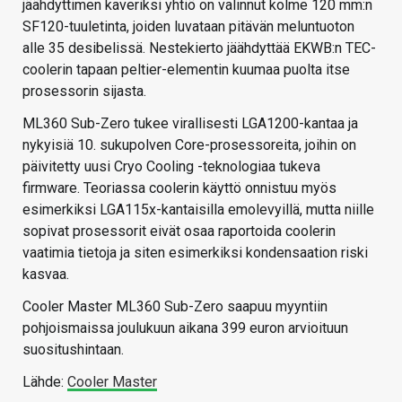
jäähdyttimen kaveriksi yhtiö on valinnut kolme 120 mm:n
SF120-tuuletinta, joiden luvataan pitävän meluntuoton
alle 35 desibelissä. Nestekierto jäähdyttää EKWB:n TEC-
coolerin tapaan peltier-elementin kuumaa puolta itse
prosessorin sijasta.
ML360 Sub-Zero tukee virallisesti LGA1200-kantaa ja
nykyisiä 10. sukupolven Core-prosessoreita, joihin on
päivitetty uusi Cryo Cooling -teknologiaa tukeva
firmware. Teoriassa coolerin käyttö onnistuu myös
esimerkiksi LGA115x-kantaisilla emolevyillä, mutta niille
sopivat prosessorit eivät osaa raportoida coolerin
vaatimia tietoja ja siten esimerkiksi kondensaation riski
kasvaa.
Cooler Master ML360 Sub-Zero saapuu myyntiin
pohjoismaissa joulukuun aikana 399 euron arvioituun
suositushintaan.
Lähde:
Cooler Master