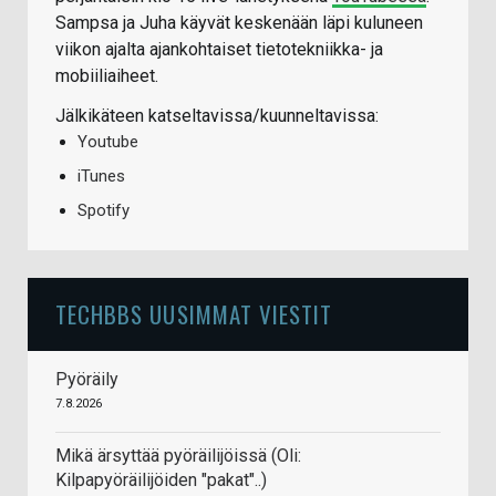
Sampsa ja Juha käyvät keskenään läpi kuluneen
viikon ajalta ajankohtaiset tietotekniikka- ja
mobiiliaiheet.
Jälkikäteen katseltavissa/kuunneltavissa:
Youtube
iTunes
Spotify
TECHBBS UUSIMMAT VIESTIT
Pyöräily
7.8.2026
Mikä ärsyttää pyöräilijöissä (Oli:
Kilpapyöräilijöiden "pakat"..)