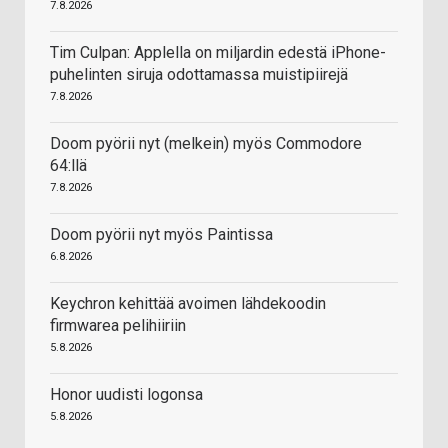
7.8.2026
Tim Culpan: Applella on miljardin edestä iPhone-
puhelinten siruja odottamassa muistipiirejä
7.8.2026
Doom pyörii nyt (melkein) myös Commodore
64:llä
7.8.2026
Doom pyörii nyt myös Paintissa
6.8.2026
Keychron kehittää avoimen lähdekoodin
firmwarea pelihiiriin
5.8.2026
Honor uudisti logonsa
5.8.2026