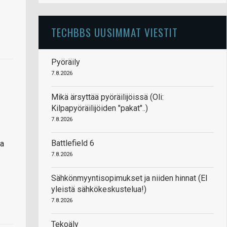
TECHBBS UUSIMMAT VIESTIT
Pyöräily
7.8.2026
Mikä ärsyttää pyöräilijöissä (Oli:
Kilpapyöräilijöiden "pakat"..)
7.8.2026
Battlefield 6
ia
7.8.2026
Sähkönmyyntisopimukset ja niiden hinnat (EI
yleistä sähkökeskustelua!)
7.8.2026
Tekoäly