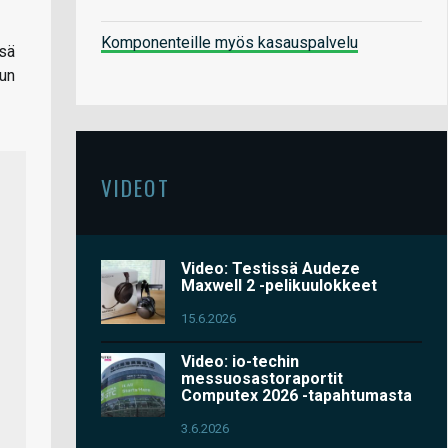
Komponenteille myös kasauspalvelu
nsä
uun
VIDEOT
Video: Testissä Audeze
Maxwell 2 -pelikuulokkeet
15.6.2026
Video: io-techin
messuosastoraportit
Computex 2026 -tapahtumasta
3.6.2026