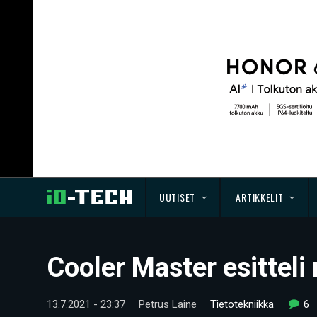
UUTISET
ARTIKKELIT
Cooler Master esitteli
13.7.2021 - 23:37
Petrus Laine
Tietotekniikka
6