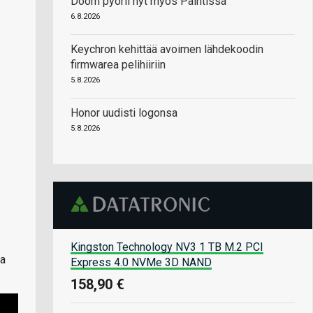
Doom pyörii nyt myös Paintissa
6.8.2026
Keychron kehittää avoimen lähdekoodin
firmwarea pelihiiriin
5.8.2026
Honor uudisti logonsa
5.8.2026
Kingston Technology NV3 1 TB M.2 PCI
ea
Express 4.0 NVMe 3D NAND
158,90 €