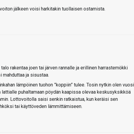
voiton jälkeen voisi harkitakin tuollaisen ostamista.
talo rakentaa joen tai järven rannalle ja erillinen harrastemökki
si mahduttaa ja sisustaa.
inkahan lämpöinen tuohon ”koppiin” tulee. Tosin nytkin olen vuos
en lattialle puhaltamaan pöydän kaapissa olevaa keskusyksikköä
min. Lottovoitolla saisi senkin ratkaistua, kun keräisi sen
hköksi tai käyttöveden lämmittämiseen.