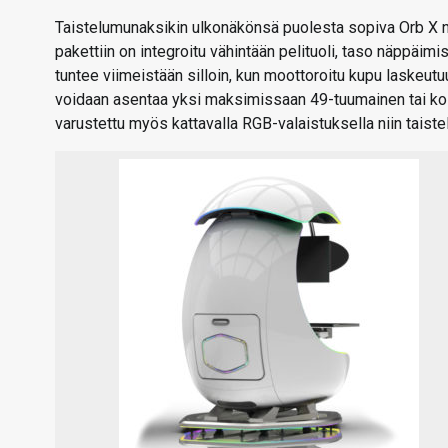
Taistelumunaksikin ulkonäkönsä puolesta sopiva Orb X n
pakettiin on integroitu vähintään pelituoli, taso näppäim
tuntee viimeistään silloin, kun moottoroitu kupu laskeut
voidaan asentaa yksi maksimissaan 49-tuumainen tai kol
varustettu myös kattavalla RGB-valaistuksella niin taiste