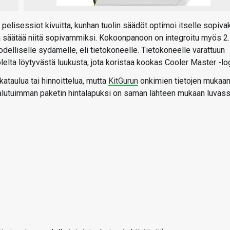
pelisessiot kivuitta, kunhan tuolin säädöt optimoi itselle sopivak
aa säätää niitä sopivammiksi. Kokoonpanoon on integroitu myös 2
todelliselle sydämelle, eli tietokoneelle. Tietokoneelle varattuun
elta löytyvästä luukusta, jota koristaa kookas Cooler Master -lo
ikataulua tai hinnoittelua, mutta
KitGurun
onkimien tietojen mukaa
halutuimman paketin hintalapuksi on saman lähteen mukaan luvas