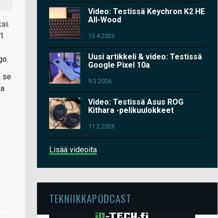
Video: Testissä Keychron K2 HE
All-Wood
si.
.1
13.4.2026
Uusi artikkeli & video: Testissä
go.
Google Pixel 10a
n se
9.3.2026
sa
Video: Testissä Asus ROG
Kithara -pelikuulokkeet
11.2.2026
Lisää videoita
TEKNIIKKAPODCAST