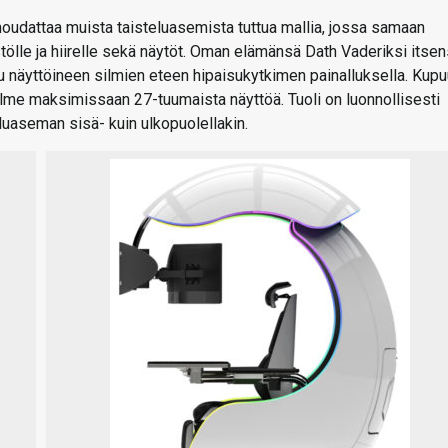
oudattaa muista taisteluasemista tuttua mallia, jossa samaan
istölle ja hiirelle sekä näytöt. Oman elämänsä Dath Vaderiksi itse
uu näyttöineen silmien eteen hipaisukytkimen painalluksella. Kup
me maksimissaan 27-tuumaista näyttöä. Tuoli on luonnollisesti
luaseman sisä- kuin ulkopuolellakin.