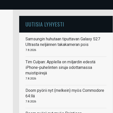
UUTISIA LYHYESTI
Samsungin huhutaan tiputtavan Galaxy S27
Ultrasta neljännen takakameran pois
7.8.2026
Tim Culpan: Applella on miljardin edestä
iPhone-puhelinten siruja odottamassa
muistipiirejä
7.8.2026
Doom pyörii nyt (melkein) myös Commodore
64:llä
7.8.2026