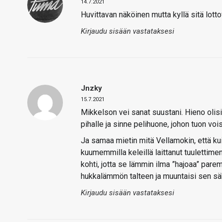
14.7.2021
Huvittavan näköinen mutta kyllä sitä lotto
Kirjaudu sisään vastataksesi
Jnzky
15.7.2021
Mikkelson vei sanat suustani. Hieno olisi 
pihalle ja sinne pelihuone, johon tuon voi
Ja samaa mietin mitä Vellamokin, että ku
kuumemmilla keleillä laittanut tuulettim
kohti, jotta se lämmin ilma ”hajoaa” parem
hukkalämmön talteen ja muuntaisi sen sä
Kirjaudu sisään vastataksesi