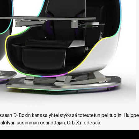
ssaan D-Boxin kanssa yhteistyössä toteutetun pelituolin. Hulpp
emakilvan uusimman osanottajan, Orb X:n edessä.