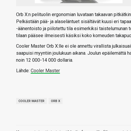
Orb X:n pelituolin ergonomian luvataan takaavan pitkätkin 
Pelkästään pää- ja alaseläntuet sisältävät kuusi eri tap
-äänentoisto ja piilotettu tila esimerkiksi taistelumunan 
tilaan pääsee ilmeisesti käsiksi koko komeuden takapuol
Cooler Master Orb X:lle ei ole annettu virallista julkaisua
saapuisi myyntiin joulukuun aikana. Joulun epäilemättä 
noin 12 000-14 000 dollaria.
Lähde:
Cooler Master
COOLER MASTER
ORB X