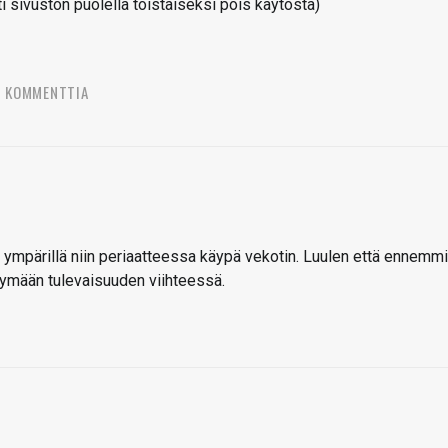
sivuston puolella toistaiseksi pois käytöstä)
6 KOMMENTTIA
n ympärillä niin periaatteessa käypä vekotin. Luulen että ennemm
stymään tulevaisuuden viihteessä.