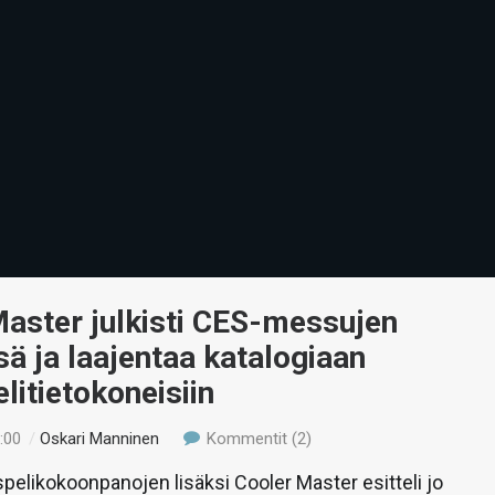
aster julkisti CES-messujen
sä ja laajentaa katalogiaan
litietokoneisiin
:00
/
Oskari Manninen
Kommentit (2)
pelikokoonpanojen lisäksi Cooler Master esitteli jo