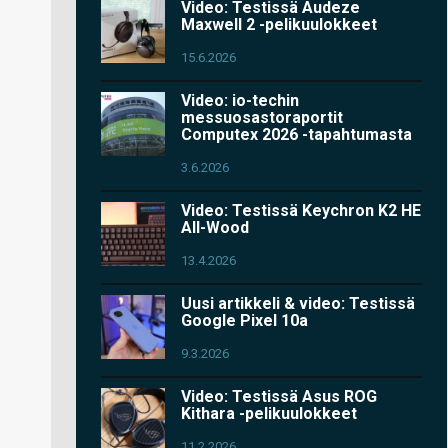
Video: Testissä Audeze
Maxwell 2 -pelikuulokkeet
15.6.2026
Video: io-techin
messuosastoraportit
Computex 2026 -tapahtumasta
3.6.2026
Video: Testissä Keychron K2 HE
All-Wood
13.4.2026
Uusi artikkeli & video: Testissä
Google Pixel 10a
9.3.2026
Video: Testissä Asus ROG
Kithara -pelikuulokkeet
11.2.2026