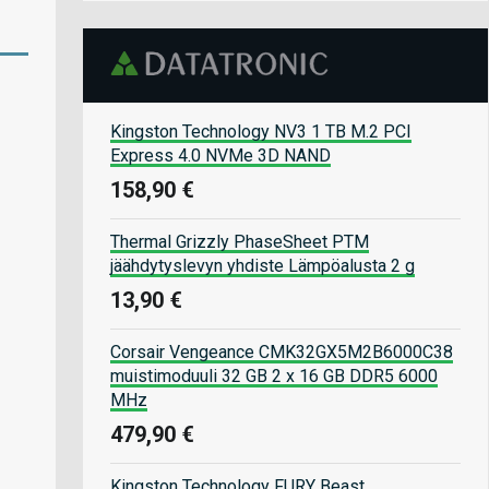
Kingston Technology NV3 1 TB M.2 PCI
Express 4.0 NVMe 3D NAND
158,90 €
Thermal Grizzly PhaseSheet PTM
jäähdytyslevyn yhdiste Lämpöalusta 2 g
13,90 €
Corsair Vengeance CMK32GX5M2B6000C38
muistimoduuli 32 GB 2 x 16 GB DDR5 6000
MHz
479,90 €
Kingston Technology FURY Beast