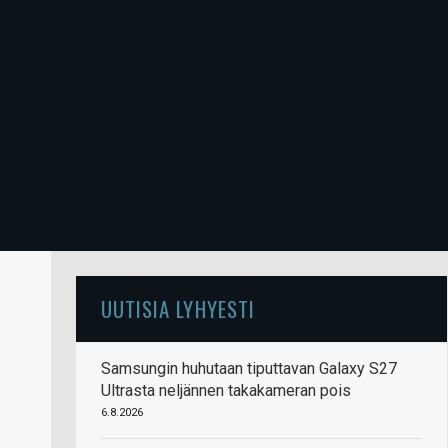
UUTISIA LYHYESTI
Samsungin huhutaan tiputtavan Galaxy S27
Ultrasta neljännen takakameran pois
6.8.2026