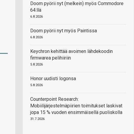
Doom pyörii nyt (melkein) myös Commodore
64:llä
6.8.2026
Doom pyörii nyt myös Paintissa
6.8.2026
Keychron kehittää avoimen lähdekoodin
firmwarea pelihiiriin
5.8.2026
Honor uudisti logonsa
5.8.2026
Counterpoint Research:
Mobiilijärjestelmäpiirien toimitukset laskivat
jopa 15 % vuoden ensimmäisellä puoliskolla
31.7.2026