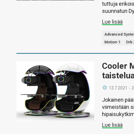
tuttuja eriko
suunnatun Dyn
Lue lisää
Advanced Syst
Motion-1
Orb 
Cooler M
taistel
13.7.2021 - 
Jokainen pää
viimeistään s
hipaisukytkim
Lue lisää