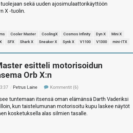
istuolejaan sekä uuden ajosimulaattorikäyttöön
 X -tuolin.
ems
Cooler Master
CoolingX
Cosmos Infinity
Dyn X
Mini X
X
SFX
Shark X
Sneaker X
Synk X
V1100
V1300
mini-ITX
aster esitteli motorisoidun
uasema Orb X:n
23:37
/
Petrus Laine
Kommentit (6)
see tuntemaan itsensä oman elämänsä Darth Vaderiksi
illoin, kun taistelumunan motorisoitu kupu laskee näytöt
en kosketuksella alas silmien tasalle.