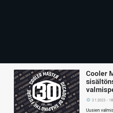
Cooler M
sisältön
valmispe
3.1.2023 - 18
Uusien valmis