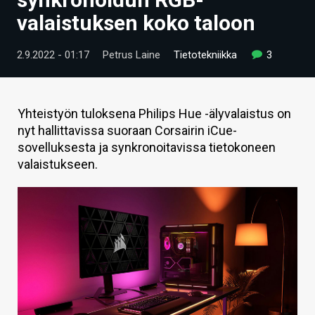
ARTIKKELIT
valaistuksen koko taloon
VIDEOT
2.9.2022 - 01:17
Petrus Laine
Tietotekniikka
3
TECHBBS
TIETOA
Yhteistyön tuloksena Philips Hue -älyvalaistus on
nyt hallittavissa suoraan Corsairin iCue-
HINTA.FI
sovelluksesta ja synkronoitavissa tietokoneen
valaistukseen.
KAUPPA
VAIHDA TEEMA
HAKU