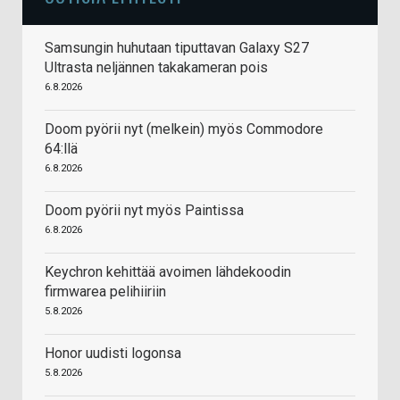
Samsungin huhutaan tiputtavan Galaxy S27
Ultrasta neljännen takakameran pois
6.8.2026
Doom pyörii nyt (melkein) myös Commodore
64:llä
6.8.2026
Doom pyörii nyt myös Paintissa
6.8.2026
Keychron kehittää avoimen lähdekoodin
firmwarea pelihiiriin
5.8.2026
Honor uudisti logonsa
5.8.2026