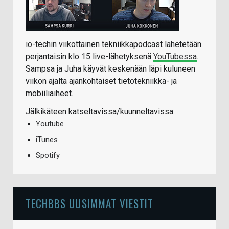
io-techin viikottainen tekniikkapodcast lähetetään
perjantaisin klo 15 live-lähetyksenä
YouTubessa
.
Sampsa ja Juha käyvät keskenään läpi kuluneen
viikon ajalta ajankohtaiset tietotekniikka- ja
mobiiliaiheet.
Jälkikäteen katseltavissa/kuunneltavissa:
Youtube
iTunes
Spotify
TECHBBS UUSIMMAT VIESTIT