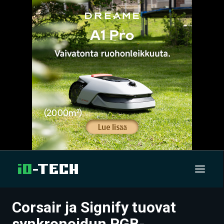
Corsair ja Signify tuovat
UUTISET
synkronoidun RGB-