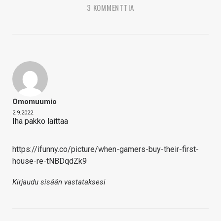
3 KOMMENTTIA
Omomuumio
2.9.2022
Iha pakko laittaa
https://ifunny.co/picture/when-gamers-buy-their-first-
house-re-tNBDqdZk9
Kirjaudu sisään vastataksesi