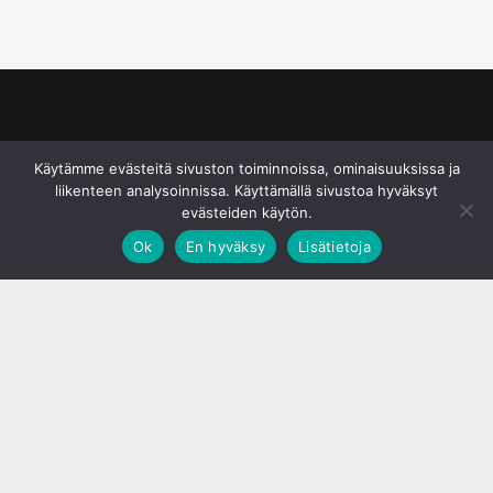
© S&J Media Oy
Käytämme evästeitä sivuston toiminnoissa, ominaisuuksissa ja
liikenteen analysoinnissa. Käyttämällä sivustoa hyväksyt
evästeiden käytön.
Ok
En hyväksy
Lisätietoja
;