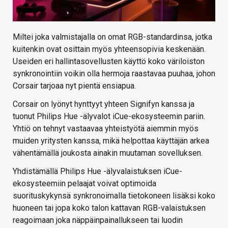
Miltei joka valmistajalla on omat RGB-standardinsa, jotka
kuitenkin ovat osittain myös yhteensopivia keskenään.
Useiden eri hallintasovellusten käyttö koko väriloiston
synkronointiin voikin olla hermoja raastavaa puuhaa, johon
Corsair tarjoaa nyt pientä ensiapua.
Corsair on lyönyt hynttyyt yhteen Signifyn kanssa ja
tuonut Philips Hue -älyvalot iCue-ekosysteemin pariin.
Yhtiö on tehnyt vastaavaa yhteistyötä aiemmin myös
muiden yritysten kanssa, mikä helpottaa käyttäjän arkea
vähentämällä joukosta ainakin muutaman sovelluksen.
Yhdistämällä Philips Hue -älyvalaistuksen iCue-
ekosysteemiin pelaajat voivat optimoida
suorituskykynsä synkronoimalla tietokoneen lisäksi koko
huoneen tai jopa koko talon kattavan RGB-valaistuksen
reagoimaan joka näppäinpainallukseen tai luodin