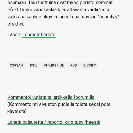
osumaan. Toki tuettuina ovat myös perinteisemmät
efektit koko väriskaalaa kierrättävästä väriliu’usta
vaikkapa kauhuelokuviin tunnelmaa tuovaan ”hengitys”-
efektiin.
Lähde:
Lehdistötiedote
CORSAIR
ICUE
PHILIPS HUE
RGB
SIGNIFY
Kommentoi uutista tai artikkelia foorumilla
(Kommentointi sivuston puolella toistaiseksi pois
käytöstä)
Lähetä palautetta / raportoi kirjoitusvirheestä