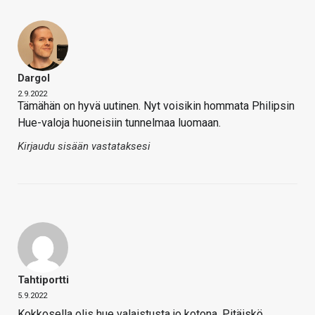
Dargol
2.9.2022
Tämähän on hyvä uutinen. Nyt voisikin hommata Philipsin
Hue-valoja huoneisiin tunnelmaa luomaan.
Kirjaudu sisään vastataksesi
Tahtiportti
5.9.2022
Kokkosella olis hue valaistusta jo kotona. Pitäiskö