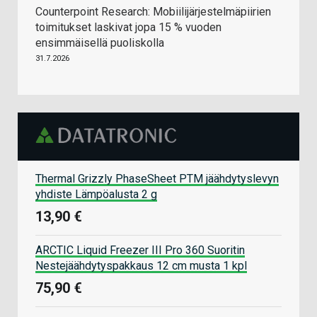
Counterpoint Research: Mobiilijärjestelmäpiirien
toimitukset laskivat jopa 15 % vuoden
ensimmäisellä puoliskolla
31.7.2026
Thermal Grizzly PhaseSheet PTM jäähdytyslevyn
yhdiste Lämpöalusta 2 g
13,90 €
ARCTIC Liquid Freezer III Pro 360 Suoritin
Nestejäähdytyspakkaus 12 cm musta 1 kpl
75,90 €