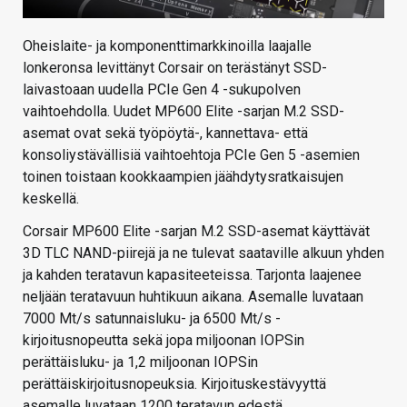
Oheislaite- ja komponenttimarkkinoilla laajalle
lonkeronsa levittänyt Corsair on terästänyt SSD-
laivastoaan uudella PCIe Gen 4 -sukupolven
vaihtoehdolla. Uudet MP600 Elite -sarjan M.2 SSD-
asemat ovat sekä työpöytä-, kannettava- että
konsoliystävällisiä vaihtoehtoja PCIe Gen 5 -asemien
toinen toistaan kookkaampien jäähdytysratkaisujen
keskellä.
Corsair MP600 Elite -sarjan M.2 SSD-asemat käyttävät
3D TLC NAND-piirejä ja ne tulevat saataville alkuun yhden
ja kahden teratavun kapasiteeteissa. Tarjonta laajenee
neljään teratavuun huhtikuun aikana. Asemalle luvataan
7000 Mt/s satunnaisluku- ja 6500 Mt/s -
kirjoitusnopeutta sekä jopa miljoonan IOPSin
perättäisluku- ja 1,2 miljoonan IOPSin
perättäiskirjoitusnopeuksia. Kirjoituskestävyyttä
asemalle luvataan 1200 teratavun edestä.