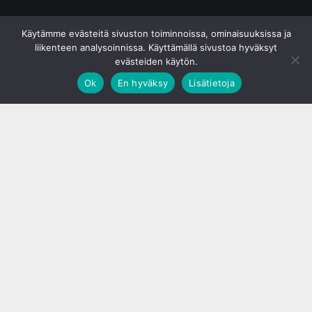
© S&J Media Oy
Käytämme evästeitä sivuston toiminnoissa, ominaisuuksissa ja
liikenteen analysoinnissa. Käyttämällä sivustoa hyväksyt
evästeiden käytön.
Ok
En hyväksy
Lisätietoja
;