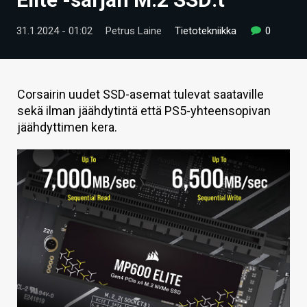
ARTIKKELIT
31.1.2024 - 01:02
Petrus Laine
Tietotekniikka
0
VIDEOT
TECHBBS
Corsairin uudet SSD-asemat tulevat saataville
TIETOA
sekä ilman jäähdytintä että PS5-yhteensopivan
jäähdyttimen kera.
HINTA.FI
KAUPPA
VAIHDA TEEMA
HAKU