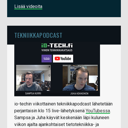
Lisää videoita
TEKNIIKKAPODCAST
io-techin viikottainen tekniikkapodcast lähetetään
perjantaisin klo 15 live-lähetyksenä
YouTubessa
.
Sampsa ja Juha käyvät keskenään läpi kuluneen
viikon ajalta ajankohtaiset tietotekniikka- ja