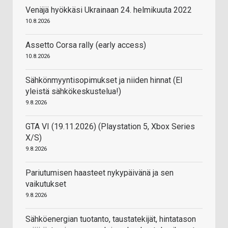
Venäjä hyökkäsi Ukrainaan 24. helmikuuta 2022
10.8.2026
Assetto Corsa rally (early access)
10.8.2026
Sähkönmyyntisopimukset ja niiden hinnat (EI
yleistä sähkökeskustelua!)
9.8.2026
GTA VI (19.11.2026) (Playstation 5, Xbox Series
X/S)
9.8.2026
Pariutumisen haasteet nykypäivänä ja sen
vaikutukset
9.8.2026
Sähköenergian tuotanto, taustatekijät, hintatason