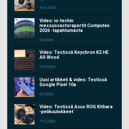
15.6.2026
Video: io-techin
messuosastoraportit Computex
2026 -tapahtumasta
3.6.2026
Video: Testissä Keychron K2 HE
All-Wood
13.4.2026
Uusi artikkeli & video: Testissä
Google Pixel 10a
9.3.2026
Video: Testissä Asus ROG Kithara
-pelikuulokkeet
11.2.2026