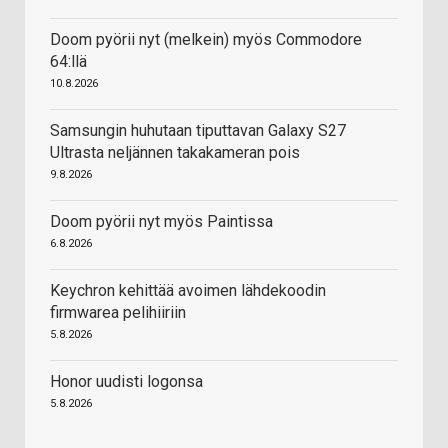
Doom pyörii nyt (melkein) myös Commodore
64:llä
10.8.2026
Samsungin huhutaan tiputtavan Galaxy S27
Ultrasta neljännen takakameran pois
9.8.2026
Doom pyörii nyt myös Paintissa
6.8.2026
Keychron kehittää avoimen lähdekoodin
firmwarea pelihiiriin
5.8.2026
Honor uudisti logonsa
5.8.2026