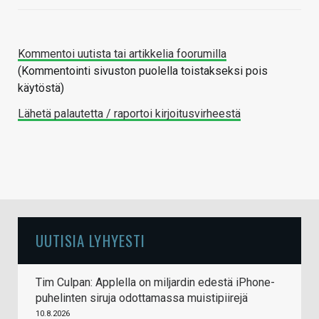
Kommentoi uutista tai artikkelia foorumilla
(Kommentointi sivuston puolella toistakseksi pois
käytöstä)
Lähetä palautetta / raportoi kirjoitusvirheestä
UUTISIA LYHYESTI
Tim Culpan: Applella on miljardin edestä iPhone-
puhelinten siruja odottamassa muistipiirejä
10.8.2026