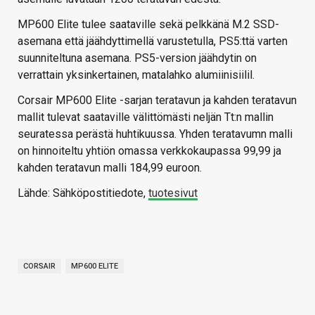
MP600 Elite tulee saataville sekä pelkkänä M.2 SSD-
asemana että jäähdyttimellä varustetulla, PS5:ttä varten
suunniteltuna asemana. PS5-version jäähdytin on
verrattain yksinkertainen, matalahko alumiinisiilil.
Corsair MP600 Elite -sarjan teratavun ja kahden teratavun
mallit tulevat saataville välittömästi neljän Tt:n mallin
seuratessa perästä huhtikuussa. Yhden teratavumn malli
on hinnoiteltu yhtiön omassa verkkokaupassa 99,99 ja
kahden teratavun malli 184,99 euroon.
Lähde: Sähköpostitiedote,
tuotesivut
CORSAIR
MP600 ELITE