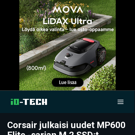
Corsair julkaisi uudet MP600
UUTISET
Elite -sarjan M.2 SSD:t