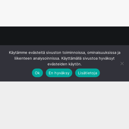
© S&J Media Oy
Käytämme evästeitä sivuston toiminnoissa, ominaisuuksissa ja
liikenteen analysoinnissa. Käyttämällä sivustoa hyväksyt
evästeiden käytön.
Ok
En hyväksy
Lisätietoja
;