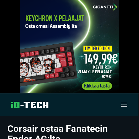
Corsair ostaa Fanatecin
UUTISET
Endor AG:lta