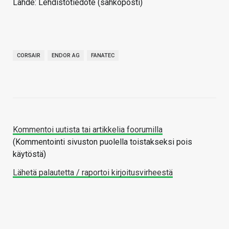
Lähde: Lehdistötiedote (sähköposti)
CORSAIR
ENDOR AG
FANATEC
Kommentoi uutista tai artikkelia foorumilla
(Kommentointi sivuston puolella toistakseksi pois
käytöstä)
Lähetä palautetta / raportoi kirjoitusvirheestä