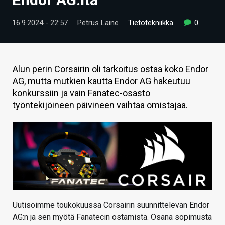
ARTIKKELIT
16.9.2024 - 22:57
Petrus Laine
Tietotekniikka
0
VIDEOT
TECHBBS
Alun perin Corsairin oli tarkoitus ostaa koko Endor
TIETOA
AG, mutta mutkien kautta Endor AG hakeutuu
konkurssiin ja vain Fanatec-osasto
HINTA.FI
työntekijöineen päivineen vaihtaa omistajaa.
KAUPPA
VAIHDA TEEMA
HAKU
Uutisoimme toukokuussa Corsairin suunnittelevan Endor
AG:n ja sen myötä Fanatecin ostamista. Osana sopimusta