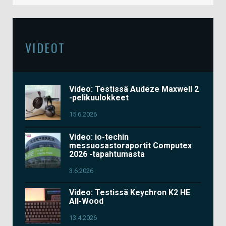
VIDEOT
Video: Testissä Audeze Maxwell 2
-pelikuulokkeet
15.6.2026
Video: io-techin
messuosastoraportit Computex
2026 -tapahtumasta
3.6.2026
Video: Testissä Keychron K2 HE
All-Wood
13.4.2026