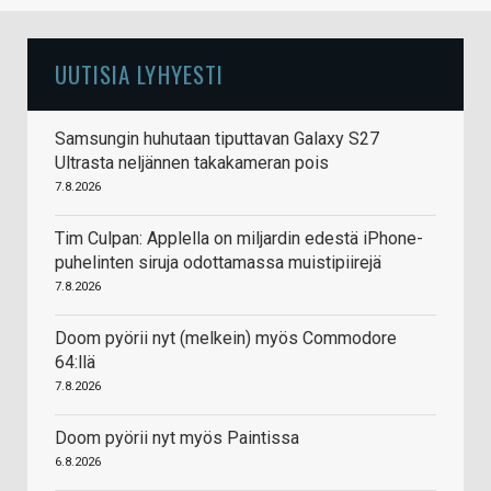
UUTISIA LYHYESTI
Samsungin huhutaan tiputtavan Galaxy S27
Ultrasta neljännen takakameran pois
7.8.2026
Tim Culpan: Applella on miljardin edestä iPhone-
puhelinten siruja odottamassa muistipiirejä
7.8.2026
Doom pyörii nyt (melkein) myös Commodore
64:llä
7.8.2026
Doom pyörii nyt myös Paintissa
6.8.2026