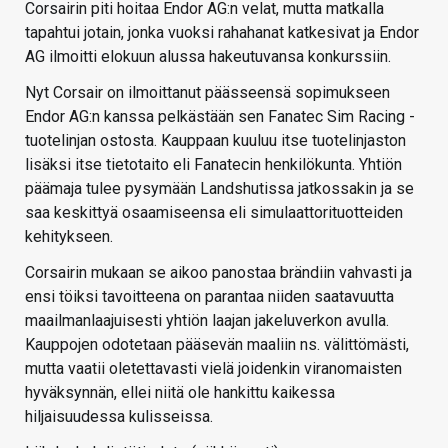
Corsairin piti hoitaa Endor AG:n velat, mutta matkalla
tapahtui jotain, jonka vuoksi rahahanat katkesivat ja Endor
AG ilmoitti elokuun alussa hakeutuvansa konkurssiin.
Nyt Corsair on ilmoittanut päässeensä sopimukseen
Endor AG:n kanssa pelkästään sen Fanatec Sim Racing -
tuotelinjan ostosta. Kauppaan kuuluu itse tuotelinjaston
lisäksi itse tietotaito eli Fanatecin henkilökunta. Yhtiön
päämaja tulee pysymään Landshutissa jatkossakin ja se
saa keskittyä osaamiseensa eli simulaattorituotteiden
kehitykseen.
Corsairin mukaan se aikoo panostaa brändiin vahvasti ja
ensi töiksi tavoitteena on parantaa niiden saatavuutta
maailmanlaajuisesti yhtiön laajan jakeluverkon avulla.
Kauppojen odotetaan pääsevän maaliin ns. välittömästi,
mutta vaatii oletettavasti vielä joidenkin viranomaisten
hyväksynnän, ellei niitä ole hankittu kaikessa
hiljaisuudessa kulisseissa.