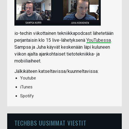
io-techin viikottainen tekniikkapodcast lähetetään
perjantaisin klo 15 live-lähetyksenä
YouTubessa
.
Sampsa ja Juha käyvät keskenään läpi kuluneen
viikon ajalta ajankohtaiset tietotekniikka- ja
mobiiliaiheet.
Jälkikäteen katseltavissa/kuunneltavissa:
Youtube
iTunes
Spotify
TECHBBS UUSIMMAT VIESTIT