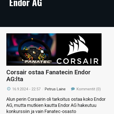
Endor AG
ARTIKKELIT
VIDEOT
TECHBBS
TIETOA
HINTA.FI
KAUPPA
VAIHDA TEEMA
Corsair ostaa Fanatecin Endor
AG:lta
16.9.2024 - 22:57
/
Petrus Laine
Kommentit (0)
HAKU
Alun perin Corsairin oli tarkoitus ostaa koko Endor
AG, mutta mutkien kautta Endor AG hakeutuu
konkurssiin ja vain Fanatec-osasto