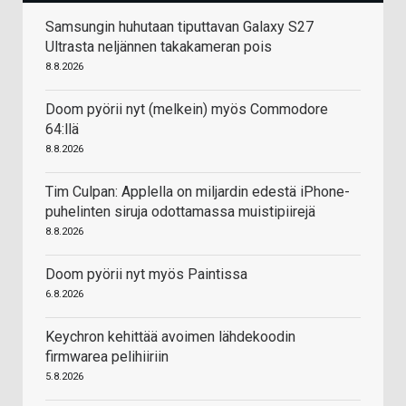
Samsungin huhutaan tiputtavan Galaxy S27
Ultrasta neljännen takakameran pois
8.8.2026
Doom pyörii nyt (melkein) myös Commodore
64:llä
8.8.2026
Tim Culpan: Applella on miljardin edestä iPhone-
puhelinten siruja odottamassa muistipiirejä
8.8.2026
Doom pyörii nyt myös Paintissa
6.8.2026
Keychron kehittää avoimen lähdekoodin
firmwarea pelihiiriin
5.8.2026