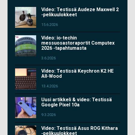
Video: Testissä Audeze Maxwell 2
-pelikuulokkeet
15.6.2026
Video: io-techin
messuosastoraportit Computex
2026 -tapahtumasta
3.6.2026
Video: Testissä Keychron K2 HE
All-Wood
13.4.2026
Uusi artikkeli & video: Testissä
Google Pixel 10a
9.3.2026
Video: Testissä Asus ROG Kithara
-pelikuulokkeet