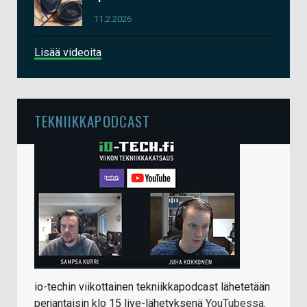
11.2.2026
Lisää videoita
TEKNIIKKAPODCAST
io-techin viikottainen tekniikkapodcast lähetetään
perjantaisin klo 15 live-lähetyksenä
YouTubessa
.