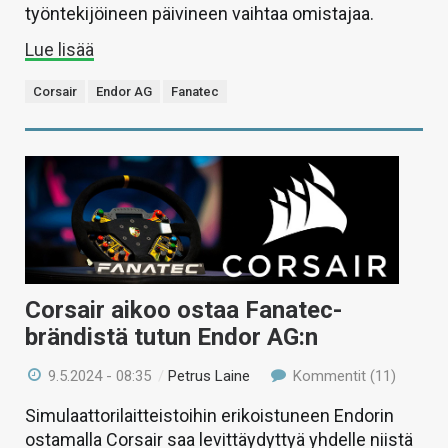
työntekijöineen päivineen vaihtaa omistajaa.
Lue lisää
Corsair
Endor AG
Fanatec
Corsair aikoo ostaa Fanatec-
brändistä tutun Endor AG:n
9.5.2024 - 08:35
/
Petrus Laine
Kommentit (11)
Simulaattorilaitteistoihin erikoistuneen Endorin
ostamalla Corsair saa levittäydyttyä yhdelle niistä