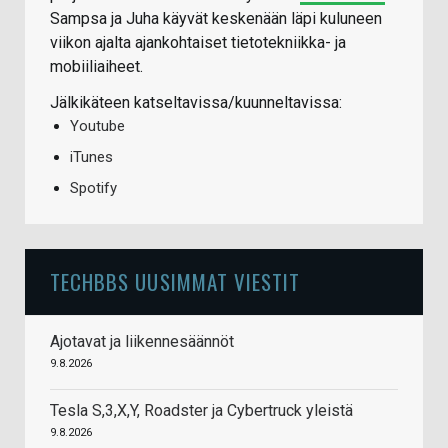
Sampsa ja Juha käyvät keskenään läpi kuluneen
viikon ajalta ajankohtaiset tietotekniikka- ja
mobiiliaiheet.
Jälkikäteen katseltavissa/kuunneltavissa:
Youtube
iTunes
Spotify
TECHBBS UUSIMMAT VIESTIT
Ajotavat ja liikennesäännöt
9.8.2026
Tesla S,3,X,Y, Roadster ja Cybertruck yleistä
9.8.2026