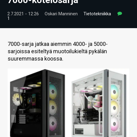
ARTIKKELIT
2.7.2021 - 12:26
Oskari Manninen
Tietotekniikka
1
VIDEOT
TECHBBS
7000-sarja jatkaa aiemmin 4000- ja 5000-
TIETOA
sarjoissa esiteltyä muotoilukieltä pykälän
suuremmassa koossa.
HINTA.FI
KAUPPA
VAIHDA TEEMA
HAKU