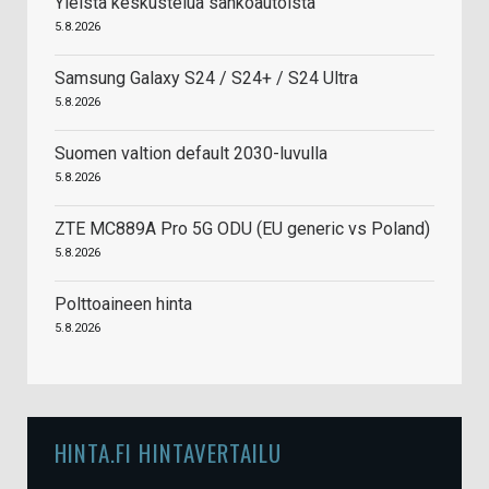
Yleistä keskustelua sähköautoista
5.8.2026
Samsung Galaxy S24 / S24+ / S24 Ultra
5.8.2026
Suomen valtion default 2030-luvulla
5.8.2026
ZTE MC889A Pro 5G ODU (EU generic vs Poland)
5.8.2026
Polttoaineen hinta
5.8.2026
HINTA.FI HINTAVERTAILU