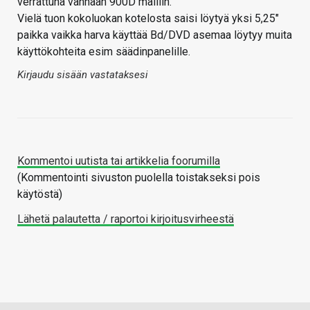
verrattuna vanhaan 900D malliin.
Vielä tuon kokoluokan kotelosta saisi löytyä yksi 5,25″
paikka vaikka harva käyttää Bd/DVD asemaa löytyy muita
käyttökohteita esim säädinpanelille.
Kirjaudu sisään vastataksesi
Kommentoi uutista tai artikkelia foorumilla
(Kommentointi sivuston puolella toistakseksi pois
käytöstä)
Lähetä palautetta / raportoi kirjoitusvirheestä