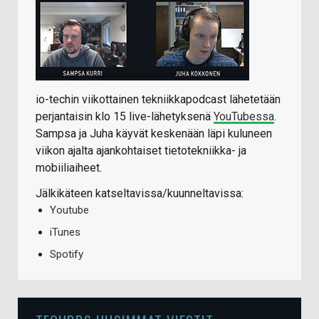
io-techin viikottainen tekniikkapodcast lähetetään
perjantaisin klo 15 live-lähetyksenä
YouTubessa
.
Sampsa ja Juha käyvät keskenään läpi kuluneen
viikon ajalta ajankohtaiset tietotekniikka- ja
mobiiliaiheet.
Jälkikäteen katseltavissa/kuunneltavissa:
Youtube
iTunes
Spotify