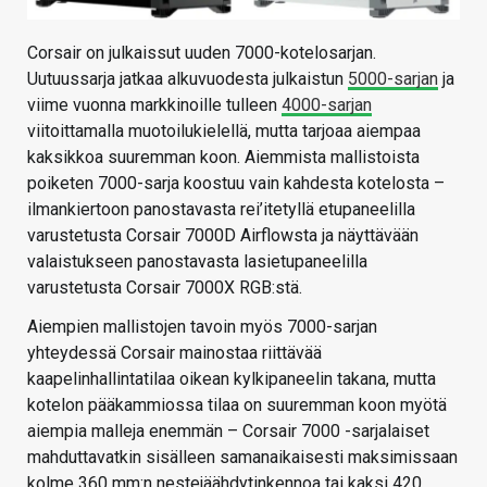
Corsair on julkaissut uuden 7000-kotelosarjan.
Uutuussarja jatkaa alkuvuodesta julkaistun
5000-sarjan
ja
viime vuonna markkinoille tulleen
4000-sarjan
viitoittamalla muotoilukielellä, mutta tarjoaa aiempaa
kaksikkoa suuremman koon. Aiemmista mallistoista
poiketen 7000-sarja koostuu vain kahdesta kotelosta –
ilmankiertoon panostavasta rei’itetyllä etupaneelilla
varustetusta Corsair 7000D Airflowsta ja näyttävään
valaistukseen panostavasta lasietupaneelilla
varustetusta Corsair 7000X RGB:stä.
Aiempien mallistojen tavoin myös 7000-sarjan
yhteydessä Corsair mainostaa riittävää
kaapelinhallintatilaa oikean kylkipaneelin takana, mutta
kotelon pääkammiossa tilaa on suuremman koon myötä
aiempia malleja enemmän – Corsair 7000 -sarjalaiset
mahduttavatkin sisälleen samanaikaisesti maksimissaan
kolme 360 mm:n nestejäähdytinkennoa tai kaksi 420