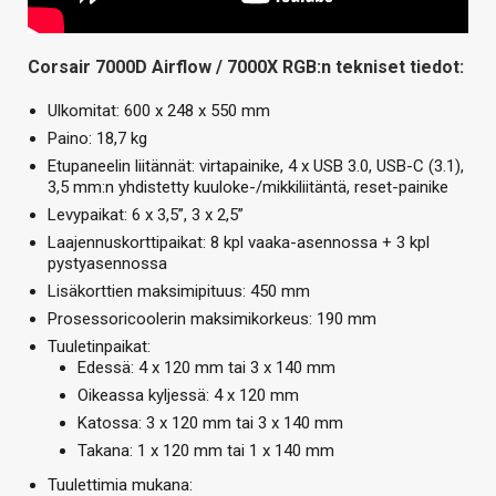
Corsair 7000D Airflow / 7000X RGB:n tekniset tiedot:
Ulkomitat: 600 x 248 x 550 mm
Paino: 18,7 kg
Etupaneelin liitännät: virtapainike, 4 x USB 3.0, USB-C (3.1),
3,5 mm:n yhdistetty kuuloke-/mikkiliitäntä, reset-painike
Levypaikat: 6 x 3,5”, 3 x 2,5”
Laajennuskorttipaikat: 8 kpl vaaka-asennossa + 3 kpl
pystyasennossa
Lisäkorttien maksimipituus: 450 mm
Prosessoricoolerin maksimikorkeus: 190 mm
Tuuletinpaikat:
Edessä: 4 x 120 mm tai 3 x 140 mm
Oikeassa kyljessä: 4 x 120 mm
Katossa: 3 x 120 mm tai 3 x 140 mm
Takana: 1 x 120 mm tai 1 x 140 mm
Tuulettimia mukana: