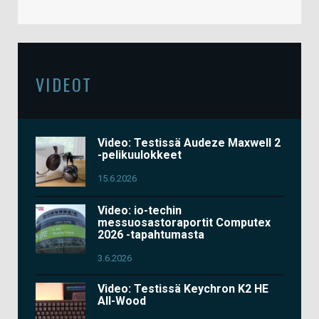
VIDEOT
Video: Testissä Audeze Maxwell 2
-pelikuulokkeet
15.6.2026
Video: io-techin
messuosastoraportit Computex
2026 -tapahtumasta
3.6.2026
Video: Testissä Keychron K2 HE
All-Wood