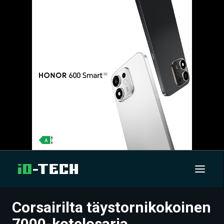
Corsairilta täystornikokoinen
UUTISET
7000-kotelosarja