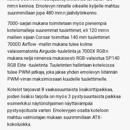
mm:n kennoa. Emolevyn rinnalle oikealle kyljelle mahtuu
suurimmillaan jopa 480 mm:n jäähdytinkenno.
7000-sarjan mukana toimitetaan myös pienempiä
kotelomalleja suuremmat tuulettimet, eli 120 mm:n
mallien sijaan Corsair toimittaa 140 mm tuulettimet.
7000D Airflow -mallin mukana tulee kolme
valaisematonta Airguide-tuuletinta ja 7000X RGB:n
mukana neljä nimensä mukaisesti RGB-valaistua SP140
RGB Elite -tuuletinta. Tuuletinten hallintaan koteloissa
tulee PWM-jatkaja, joka jakaa yhden emolevyn liitännän
PWM-virran maksimissaan kuudelle tuulettimelle.
Kotelot tarjoavat 8 vaakasuuntaista lisäkorttipaikkaa,
joiden lisäksi tarjolla on myös 3 pystysuuntaista paikkaa
esimerkiksi näytönohjaimen näyttävämpää
pystysijoitusta varten. Emolevyjen osalta koteloon
mahtuu valmistajan mukaan suurimmillaan ATX-
kokoluokka.