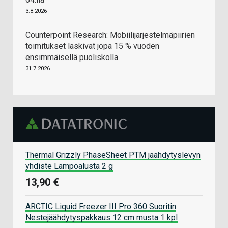
3.8.2026
Counterpoint Research: Mobiilijärjestelmäpiirien
toimitukset laskivat jopa 15 % vuoden
ensimmäisellä puoliskolla
31.7.2026
Thermal Grizzly PhaseSheet PTM jäähdytyslevyn
yhdiste Lämpöalusta 2 g
13,90 €
ARCTIC Liquid Freezer III Pro 360 Suoritin
Nestejäähdytyspakkaus 12 cm musta 1 kpl