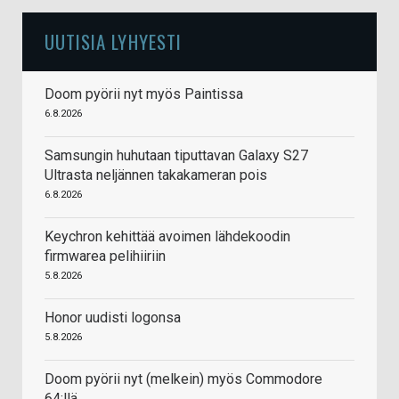
UUTISIA LYHYESTI
Doom pyörii nyt myös Paintissa
6.8.2026
Samsungin huhutaan tiputtavan Galaxy S27
Ultrasta neljännen takakameran pois
6.8.2026
Keychron kehittää avoimen lähdekoodin
firmwarea pelihiiriin
5.8.2026
Honor uudisti logonsa
5.8.2026
Doom pyörii nyt (melkein) myös Commodore
64:llä