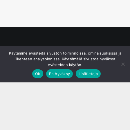
© S&J Media Oy
Käytämme evästeitä sivuston toiminnoissa, ominaisuuksissa ja
liikenteen analysoinnissa. Käyttämällä sivustoa hyväksyt
evästeiden käytön.
Ok
En hyväksy
Lisätietoja
;