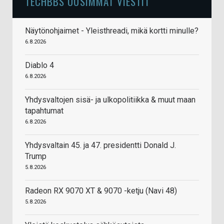
TECHBBS UUSIMMAT VIESTIT
Näytönohjaimet - Yleisthreadi, mikä kortti minulle?
6.8.2026
Diablo 4
6.8.2026
Yhdysvaltojen sisä- ja ulkopolitiikka & muut maan
tapahtumat
6.8.2026
Yhdysvaltain 45. ja 47. presidentti Donald J.
Trump
5.8.2026
Radeon RX 9070 XT & 9070 -ketju (Navi 48)
5.8.2026