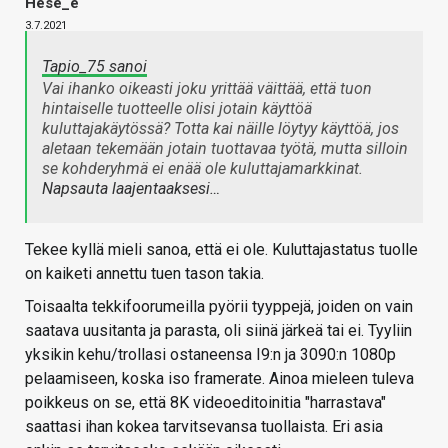
Hese_e
3.7.2021
Tapio_75 sanoi
Vai ihanko oikeasti joku yrittää väittää, että tuon
hintaiselle tuotteelle olisi jotain käyttöä
kuluttajakäytössä? Totta kai näille löytyy käyttöä, jos
aletaan tekemään jotain tuottavaa työtä, mutta silloin
se kohderyhmä ei enää ole kuluttajamarkkinat.
Napsauta laajentaaksesi…
Tekee kyllä mieli sanoa, että ei ole. Kuluttajastatus tuolle
on kaiketi annettu tuen tason takia.
Toisaalta tekkifoorumeilla pyörii tyyppejä, joiden on vain
saatava uusitanta ja parasta, oli siinä järkeä tai ei. Tyyliin
yksikin kehu/trollasi ostaneensa I9:n ja 3090:n 1080p
pelaamiseen, koska iso framerate. Ainoa mieleen tuleva
poikkeus on se, että 8K videoeditoinitia "harrastava"
saattasi ihan kokea tarvitsevansa tuollaista. Eri asia