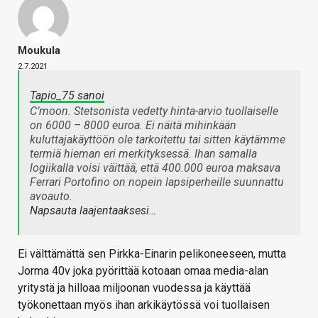
Moukula
2.7.2021
Tapio_75 sanoi
C’moon. Stetsonista vedetty hinta-arvio tuollaiselle
on 6000 – 8000 euroa. Ei näitä mihinkään
kuluttajakäyttöön ole tarkoitettu tai sitten käytämme
termiä hieman eri merkityksessä. Ihan samalla
logiikalla voisi väittää, että 400.000 euroa maksava
Ferrari Portofino on nopein lapsiperheille suunnattu
avoauto.
Napsauta laajentaaksesi…
Ei välttämättä sen Pirkka-Einarin pelikoneeseen, mutta
Jorma 40v joka pyörittää kotoaan omaa media-alan
yritystä ja hilloaa miljoonan vuodessa ja käyttää
työkonettaan myös ihan arkikäytössä voi tuollaisen