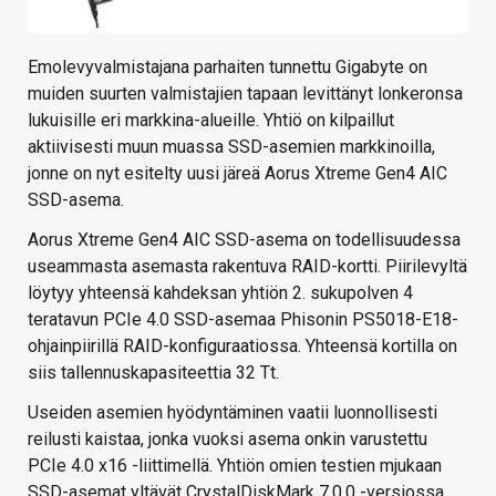
Emolevyvalmistajana parhaiten tunnettu Gigabyte on
muiden suurten valmistajien tapaan levittänyt lonkeronsa
lukuisille eri markkina-alueille. Yhtiö on kilpaillut
aktiivisesti muun muassa SSD-asemien markkinoilla,
jonne on nyt esitelty uusi järeä Aorus Xtreme Gen4 AIC
SSD-asema.
Aorus Xtreme Gen4 AIC SSD-asema on todellisuudessa
useammasta asemasta rakentuva RAID-kortti. Piirilevyltä
löytyy yhteensä kahdeksan yhtiön 2. sukupolven 4
teratavun PCIe 4.0 SSD-asemaa Phisonin PS5018-E18-
ohjainpiirillä RAID-konfiguraatiossa. Yhteensä kortilla on
siis tallennuskapasiteettia 32 Tt.
Useiden asemien hyödyntäminen vaatii luonnollisesti
reilusti kaistaa, jonka vuoksi asema onkin varustettu
PCIe 4.0 x16 -liittimellä. Yhtiön omien testien mjukaan
SSD-asemat yltävät CrystalDiskMark 7.0.0 -versiossa