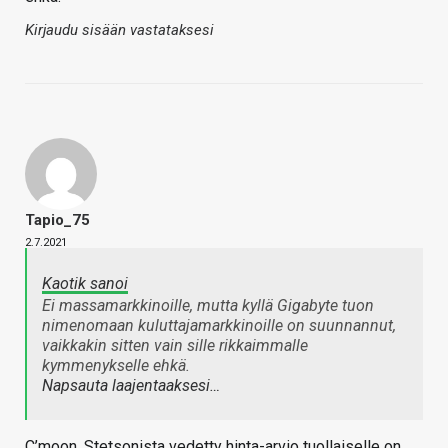
Kirjaudu sisään vastataksesi
Tapio_75
2.7.2021
Kaotik sanoi
Ei massamarkkinoille, mutta kyllä Gigabyte tuon
nimenomaan kuluttajamarkkinoille on suunnannut,
vaikkakin sitten vain sille rikkaimmalle
kymmenykselle ehkä.
Napsauta laajentaaksesi…
C’moon. Stetsonista vedetty hinta-arvio tuollaiselle on