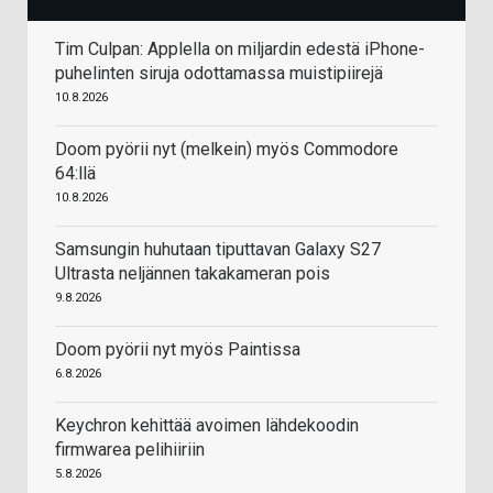
Tim Culpan: Applella on miljardin edestä iPhone-
puhelinten siruja odottamassa muistipiirejä
10.8.2026
Doom pyörii nyt (melkein) myös Commodore
64:llä
10.8.2026
Samsungin huhutaan tiputtavan Galaxy S27
Ultrasta neljännen takakameran pois
9.8.2026
Doom pyörii nyt myös Paintissa
6.8.2026
Keychron kehittää avoimen lähdekoodin
firmwarea pelihiiriin
5.8.2026