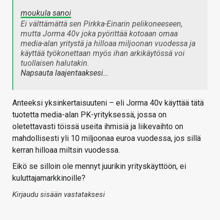
moukula sanoi
Ei välttämättä sen Pirkka-Einarin pelikoneeseen,
mutta Jorma 40v joka pyörittää kotoaan omaa
media-alan yritystä ja hilloaa miljoonan vuodessa ja
käyttää työkonettaan myös ihan arkikäytössä voi
tuollaisen halutakin.
Napsauta laajentaaksesi…
Anteeksi yksinkertaisuuteni – eli Jorma 40v käyttää tätä
tuotetta media-alan PK-yrityksessä, jossa on
oletettavasti töissä useita ihmisiä ja liikevaihto on
mahdollisesti yli 10 miljoonaa euroa vuodessa, jos sillä
kerran hilloaa miltsin vuodessa.
Eikö se silloin ole mennyt juurikin yrityskäyttöön, ei
kuluttajamarkkinoille?
Kirjaudu sisään vastataksesi