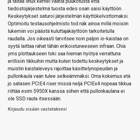
ja taitaa linux kernel vaatia puukotusta että
tiedostojärjestelmä tuosta edes osan saisi käyttöön.
Keskeytykset saturoi järjestelmän käyttökelvottomaksi.
Optimoitu testausohjelmisto tod näk ainoa millä moisiin
lukemiin voi päästä kuluttajakäyttöön tarkoitetulla
raudalla. Jos oikeasti tarvitsee noin paljon io-kaistaa on
syytä laittaa rahat tähän erikoistuneeseen infraan. Chia
yms plottaukseen toki saa hieman hyötyä verrattuna
erillisiin tikkuihin mutta kuten todettu keskeytykset ja
muistin kaistaleveys rajoittaa käsittelynopeuden ja
pullonkaula vaan tulee selkeämmäksi. Oma kokemus etä
jo satasen PCIE4 riser missä neljä PCIEx4 nopeaa tikkua
riittää esim 5950X kanssa siihen että pullonkaulana ei
ole SSD rauta itsessään.
Kirjaudu sisään vastataksesi