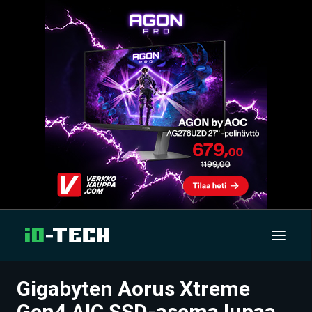
Gigabyten Aorus Xtreme
UUTISET
Gen4 AIC SSD-asema lupaa