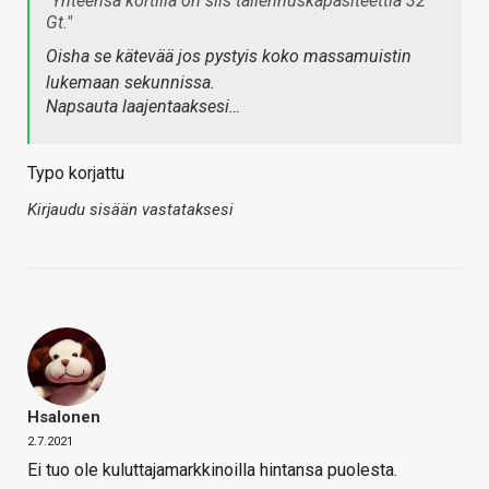
"Yhteensä kortilla on siis tallennuskapasiteettia 32
Gt."
Oisha se kätevää jos pystyis koko massamuistin
lukemaan sekunnissa.
Napsauta laajentaaksesi…
Typo korjattu
Kirjaudu sisään vastataksesi
Hsalonen
2.7.2021
Ei tuo ole kuluttajamarkkinoilla hintansa puolesta.