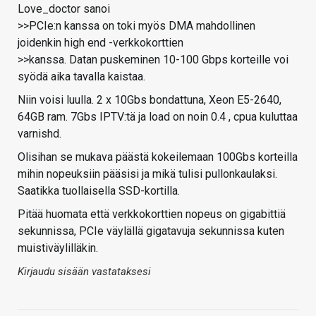
Love_doctor sanoi
>>PCIe:n kanssa on toki myös DMA mahdollinen
joidenkin high end -verkkokorttien
>>kanssa. Datan puskeminen 10-100 Gbps korteille voi
syödä aika tavalla kaistaa.
Niin voisi luulla. 2 x 10Gbs bondattuna, Xeon E5-2640,
64GB ram. 7Gbs IPTV:tä ja load on noin 0.4 , cpua kuluttaa
varnishd.
Olisihan se mukava päästä kokeilemaan 100Gbs korteilla
mihin nopeuksiin pääsisi ja mikä tulisi pullonkaulaksi.
Saatikka tuollaisella SSD-kortilla.
Pitää huomata että verkkokorttien nopeus on gigabittiä
sekunnissa, PCIe väylällä gigatavuja sekunnissa kuten
muistiväylilläkin.
Kirjaudu sisään vastataksesi