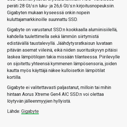
peräti 28 Gt/s:n luku- ja 26,6 Gt/s:n kirjoitusnopeuksiin.
Gigabyten mukaan kyseessä onkin nopein
kuluttajamarkkinoille suunnattu SSD.
Gigabyte on varustanut SSD:n kookkaalla alumiinisiilellä,
kahdella tuulettimella sekä lämmön siirtymistä
edistävällä taustalevyllä. Jäähdytysratkaisun luvataan
pitävän asemat viileinä, eikä niiden suorituskyvyn pitäisi
laskea lämpötilojen takia missään tilanteessa. Piirilevylle
on sijoitettu yhteensä kymmenen lämpösensoria, joiden
kautta myös käyttäjä näkee kulloisetkin lämpötilat
kortilla.
Gigabyte ei valitettavasti paljastanut, milloin tai mihin
hintaan Aorus Xtreme Gen4 AIC SSD:n voi olettaa
löytyvän jälleenmyyjien hyllyistä.
Lähde:
Gigabyte