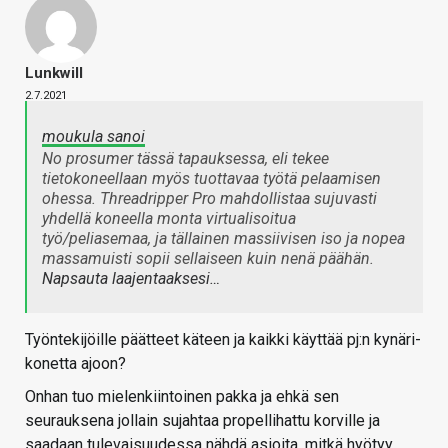
Lunkwill
2.7.2021
moukula sanoi
No prosumer tässä tapauksessa, eli tekee
tietokoneellaan myös tuottavaa työtä pelaamisen
ohessa. Threadripper Pro mahdollistaa sujuvasti
yhdellä koneella monta virtualisoitua
työ/peliasemaa, ja tällainen massiivisen iso ja nopea
massamuisti sopii sellaiseen kuin nenä päähän.
Napsauta laajentaaksesi…
Työntekijöille päätteet käteen ja kaikki käyttää pj:n kynäri-
konetta ajoon?
Onhan tuo mielenkiintoinen pakka ja ehkä sen
seurauksena jollain sujahtaa propellihattu korville ja
saadaan tulevaisuudessa nähdä asioita, mitkä hyötyy