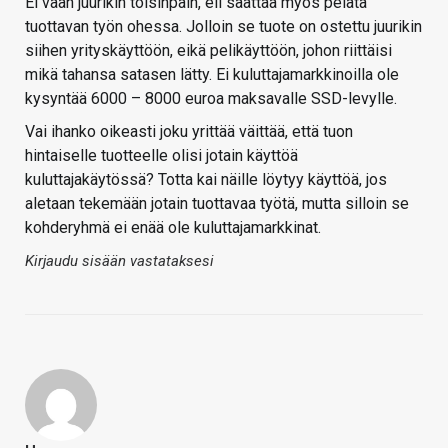
Ei vaan juurikin toisinpäin, eli saattaa myös pelata
tuottavan työn ohessa. Jolloin se tuote on ostettu juurikin
siihen yrityskäyttöön, eikä pelikäyttöön, johon riittäisi
mikä tahansa satasen lätty. Ei kuluttajamarkkinoilla ole
kysyntää 6000 – 8000 euroa maksavalle SSD-levylle.
Vai ihanko oikeasti joku yrittää väittää, että tuon
hintaiselle tuotteelle olisi jotain käyttöä
kuluttajakäytössä? Totta kai näille löytyy käyttöä, jos
aletaan tekemään jotain tuottavaa työtä, mutta silloin se
kohderyhmä ei enää ole kuluttajamarkkinat.
Kirjaudu sisään vastataksesi