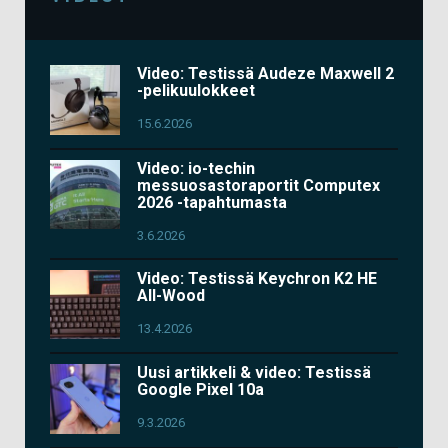
Video: Testissä Audeze Maxwell 2
-pelikuulokkeet
15.6.2026
Video: io-techin
messuosastoraportit Computex
2026 -tapahtumasta
3.6.2026
Video: Testissä Keychron K2 HE
All-Wood
13.4.2026
Uusi artikkeli & video: Testissä
Google Pixel 10a
9.3.2026