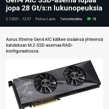
ARTIKKELIT
jopa 28 Gt/s:n lukunopeuksia
VIDEOT
2.7.2021 - 12:57
Petrus Laine
Tietotekniikka
18
TECHBBS
TIETOA
Aorus Xtreme Gen4 AIC kätkee sisäänsä yhteensä
kahdeksan M.2-SSD-asemaa RAID-
HINTA.FI
konfiguraatiossa.
KAUPPA
VAIHDA TEEMA
HAKU