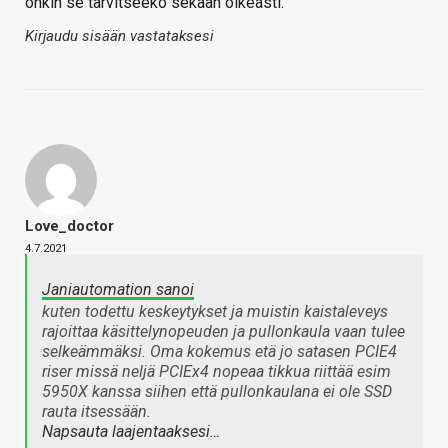
onkin se tarvitseeko sekään oikeasti.
Kirjaudu sisään vastataksesi
Love_doctor
4.7.2021
Janiautomation sanoi
kuten todettu keskeytykset ja muistin kaistaleveys
rajoittaa käsittelynopeuden ja pullonkaula vaan tulee
selkeämmäksi. Oma kokemus etä jo satasen PCIE4
riser missä neljä PCIEx4 nopeaa tikkua riittää esim
5950X kanssa siihen että pullonkaulana ei ole SSD
rauta itsessään.
Napsauta laajentaaksesi…