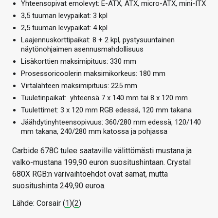
Yhteensopivat emolevyt: E-ATX, ATX, micro-ATX, mini-ITX
3,5 tuuman levypaikat: 3 kpl
2,5 tuuman levypaikat: 4 kpl
Laajennuskorttipaikat: 8 + 2 kpl, pystysuuntainen
näytönohjaimen asennusmahdollisuus
Lisäkorttien maksimipituus: 330 mm
Prosessoricoolerin maksimikorkeus: 180 mm
Virtalähteen maksimipituus: 225 mm
Tuuletinpaikat: yhteensä 7 x 140 mm tai 8 x 120 mm
Tuulettimet: 3 x 120 mm RGB edessä, 120 mm takana
Jäähdytinyhteensopivuus: 360/280 mm edessä, 120/140
mm takana, 240/280 mm katossa ja pohjassa
Carbide 678C tulee saataville välittömästi mustana ja
valko-mustana 199,90 euron suositushintaan. Crystal
680X RGB:n värivaihtoehdot ovat samat, mutta
suositushinta 249,90 euroa.
Lähde: Corsair (
1
)(
2
)