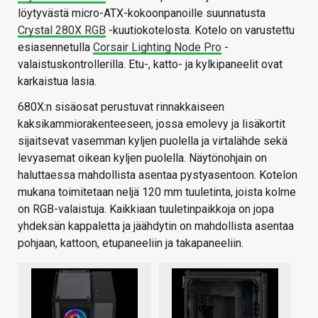
löytyvästä micro-ATX-kokoonpanoille suunnatusta
Crystal 280X RGB
-kuutiokotelosta. Kotelo on varustettu
esiasennetulla
Corsair Lighting Node Pro
-
valaistuskontrollerilla. Etu-, katto- ja kylkipaneelit ovat
karkaistua lasia.
680X:n sisäosat perustuvat rinnakkaiseen
kaksikammiorakenteeseen, jossa emolevy ja lisäkortit
sijaitsevat vasemman kyljen puolella ja virtalähde sekä
levyasemat oikean kyljen puolella. Näytönohjain on
haluttaessa mahdollista asentaa pystyasentoon. Kotelon
mukana toimitetaan neljä 120 mm tuuletinta, joista kolme
on RGB-valaistuja. Kaikkiaan tuuletinpaikkoja on jopa
yhdeksän kappaletta ja jäähdytin on mahdollista asentaa
pohjaan, kattoon, etupaneeliin ja takapaneeliin.