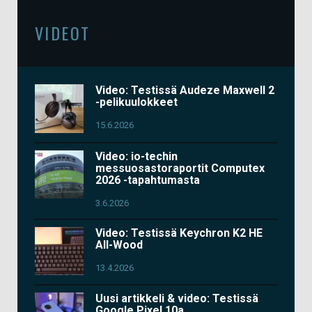
VIDEOT
Video: Testissä Audeze Maxwell 2
-pelikuulokkeet
15.6.2026
Video: io-techin
messuosastoraportit Computex
2026 -tapahtumasta
3.6.2026
Video: Testissä Keychron K2 HE
All-Wood
13.4.2026
Uusi artikkeli & video: Testissä
Google Pixel 10a