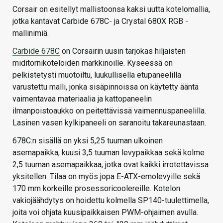
Corsair on esitellyt mallistoonsa kaksi uutta kotelomallia,
jotka kantavat Carbide 678C- ja Crystal 680X RGB -
mallinimiä.
Carbide 678C
on Corsairin uusin tarjokas hiljaisten
miditornikoteloiden markkinoille. Kyseessä on
pelkistetysti muotoiltu, luukullisella etupaneelilla
varustettu malli, jonka sisäpinnoissa on käytetty ääntä
vaimentavaa materiaalia ja kattopaneelin
ilmanpoistoaukko on peitettävissä vaimennuspaneelilla.
Lasinen vasen kylkipaneeli on saranoitu takareunastaan.
678C:n sisällä on yksi 5,25 tuuman ulkoinen
asemapaikka, kuusi 3,5 tuuman levypaikkaa sekä kolme
2,5 tuuman asemapaikkaa, jotka ovat kaikki irrotettavissa
yksitellen. Tilaa on myös jopa E-ATX-emolevyille sekä
170 mm korkeille prosessoricoolereille. Kotelon
vakiojäähdytys on hoidettu kolmella SP140-tuulettimella,
joita voi ohjata kuusipaikkaisen PWM-ohjaimen avulla.