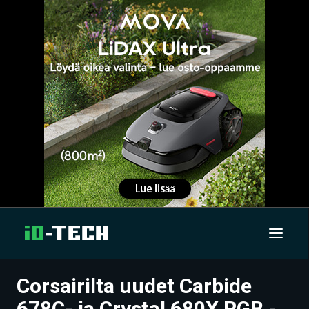
Corsairilta uudet Carbide
UUTISET
678C- ja Crystal 680X RGB -