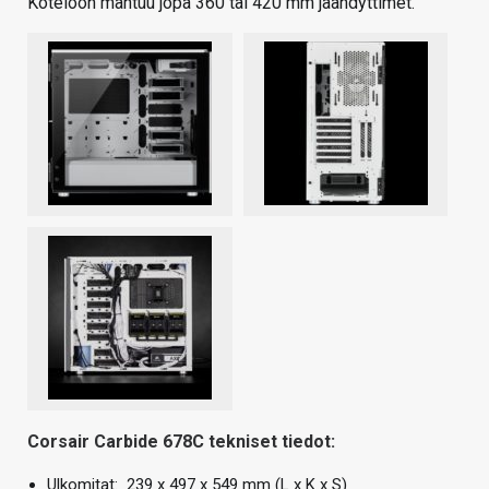
Koteloon mahtuu jopa 360 tai 420 mm jäähdyttimet.
Corsair Carbide 678C tekniset tiedot:
Ulkomitat: 239 x 497 x 549 mm (L x K x S)