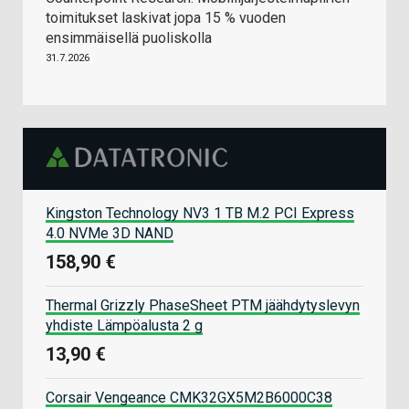
toimitukset laskivat jopa 15 % vuoden
ensimmäisellä puoliskolla
31.7.2026
Kingston Technology NV3 1 TB M.2 PCI Express
4.0 NVMe 3D NAND
158,90 €
Thermal Grizzly PhaseSheet PTM jäähdytyslevyn
yhdiste Lämpöalusta 2 g
13,90 €
Corsair Vengeance CMK32GX5M2B6000C38