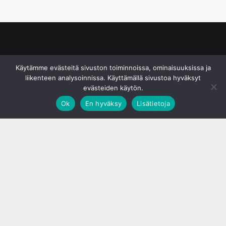
© S&J Media Oy
Käytämme evästeitä sivuston toiminnoissa, ominaisuuksissa ja
liikenteen analysoinnissa. Käyttämällä sivustoa hyväksyt
evästeiden käytön.
Ok
En hyväksy
Lisätietoja
;