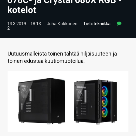
ARTIKKELIT
kotelot
VIDEOT
13.3.2019 - 18:13
Juha Kokkonen
Tietotekniikka
2
TECHBBS
TIETOA
Uutuusmalleista toinen tähtää hiljaisuuteen ja
HINTA.FI
toinen edustaa kuutiomuotoilua.
KAUPPA
VAIHDA TEEMA
HAKU