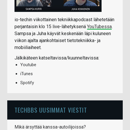
io-techin viikottainen tekniikkapodcast lähetetään
perjantaisin klo 15 live-lähetyksenä
YouTubessa
.
Sampsa ja Juha käyvät keskenään läpi kuluneen
viikon ajalta ajankohtaiset tietotekniikka- ja
mobiiliaiheet.
Jälkikäteen katseltavissa/kuunneltavissa:
Youtube
iTunes
Spotify
TECHBBS UUSIMMAT VIESTIT
Mikä ärsyttää kanssa-autoilijoissa?