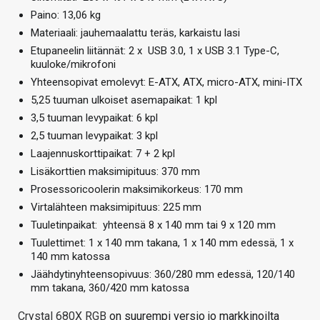
Paino: 13,06 kg
Materiaali: jauhemaalattu teräs, karkaistu lasi
Etupaneelin liitännät: 2 x USB 3.0, 1 x USB 3.1 Type-C,
kuuloke/mikrofoni
Yhteensopivat emolevyt: E-ATX, ATX, micro-ATX, mini-ITX
5,25 tuuman ulkoiset asemapaikat: 1 kpl
3,5 tuuman levypaikat: 6 kpl
2,5 tuuman levypaikat: 3 kpl
Laajennuskorttipaikat: 7 + 2 kpl
Lisäkorttien maksimipituus: 370 mm
Prosessoricoolerin maksimikorkeus: 170 mm
Virtalähteen maksimipituus: 225 mm
Tuuletinpaikat: yhteensä 8 x 140 mm tai 9 x 120 mm
Tuulettimet: 1 x 140 mm takana, 1 x 140 mm edessä, 1 x
140 mm katossa
Jäähdytinyhteensopivuus: 360/280 mm edessä, 120/140
mm takana, 360/420 mm katossa
Crystal 680X RGB
on suurempi versio jo markkinoilta