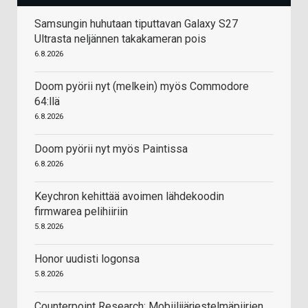
Samsungin huhutaan tiputtavan Galaxy S27
Ultrasta neljännen takakameran pois
6.8.2026
Doom pyörii nyt (melkein) myös Commodore
64:llä
6.8.2026
Doom pyörii nyt myös Paintissa
6.8.2026
Keychron kehittää avoimen lähdekoodin
firmwarea pelihiiriin
5.8.2026
Honor uudisti logonsa
5.8.2026
Counterpoint Research: Mobiilijärjestelmäpiirien