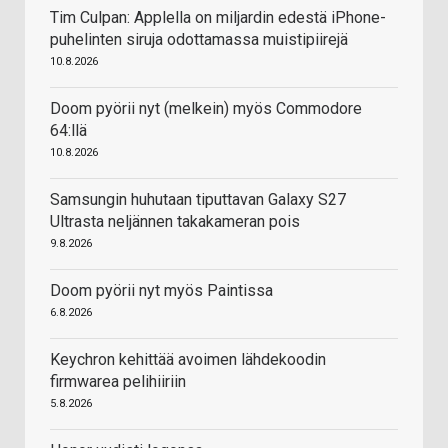
Tim Culpan: Applella on miljardin edestä iPhone-
puhelinten siruja odottamassa muistipiirejä
10.8.2026
Doom pyörii nyt (melkein) myös Commodore
64:llä
10.8.2026
Samsungin huhutaan tiputtavan Galaxy S27
Ultrasta neljännen takakameran pois
9.8.2026
Doom pyörii nyt myös Paintissa
6.8.2026
Keychron kehittää avoimen lähdekoodin
firmwarea pelihiiriin
5.8.2026