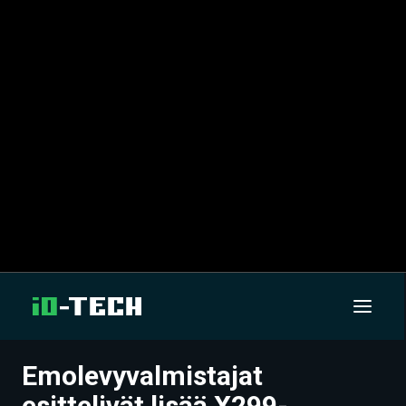
Emolevyvalmistajat
UUTISET
esittelivät lisää X299-