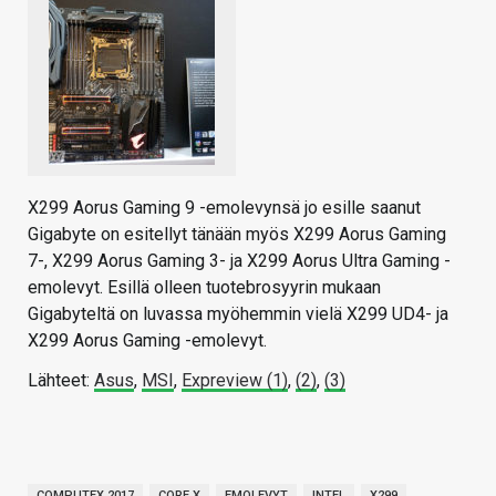
X299 Aorus Gaming 9 -emolevynsä jo esille saanut
Gigabyte on esitellyt tänään myös X299 Aorus Gaming
7-, X299 Aorus Gaming 3- ja X299 Aorus Ultra Gaming -
emolevyt. Esillä olleen tuotebrosyyrin mukaan
Gigabyteltä on luvassa myöhemmin vielä X299 UD4- ja
X299 Aorus Gaming -emolevyt.
Lähteet:
Asus
,
MSI
,
Expreview (1)
,
(2)
,
(3)
COMPUTEX 2017
CORE X
EMOLEVYT
INTEL
X299