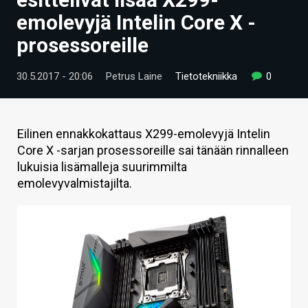
ARTIKKELIT
emolevyjä Intelin Core X -
prosessoreille
VIDEOT
TECHBBS
30.5.2017 - 20:06
Petrus Laine
Tietotekniikka
0
TIETOA
HINTA.FI
Eilinen ennakkokattaus X299-emolevyjä Intelin
Core X -sarjan prosessoreille sai tänään rinnalleen
KAUPPA
lukuisia lisämalleja suurimmilta
emolevyvalmistajilta.
VAIHDA TEEMA
HAKU