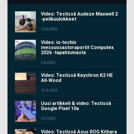
Video: Testissä Audeze Maxwell 2
-pelikuulokkeet
15.6.2026
Video: io-techin
messuosastoraportit Computex
2026 -tapahtumasta
3.6.2026
Video: Testissä Keychron K2 HE
All-Wood
13.4.2026
Uusi artikkeli & video: Testissä
Google Pixel 10a
9.3.2026
Video: Testissä Asus ROG Kithara