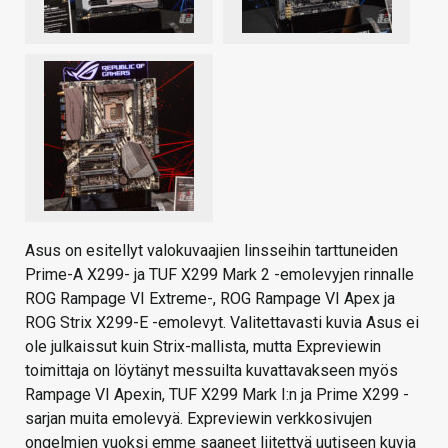
Asus on esitellyt valokuvaajien linsseihin tarttuneiden
Prime-A X299- ja TUF X299 Mark 2 -emolevyjen rinnalle
ROG Rampage VI Extreme-, ROG Rampage VI Apex ja
ROG Strix X299-E -emolevyt. Valitettavasti kuvia Asus ei
ole julkaissut kuin Strix-mallista, mutta Expreviewin
toimittaja on löytänyt messuilta kuvattavakseen myös
Rampage VI Apexin, TUF X299 Mark I:n ja Prime X299 -
sarjan muita emolevyä. Expreviewin verkkosivujen
ongelmien vuoksi emme saaneet liitettyä uutiseen kuvia