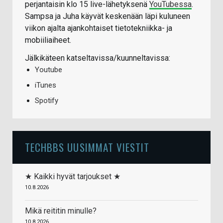
perjantaisin klo 15 live-lähetyksenä
YouTubessa
.
Sampsa ja Juha käyvät keskenään läpi kuluneen
viikon ajalta ajankohtaiset tietotekniikka- ja
mobiiliaiheet.
Jälkikäteen katseltavissa/kuunneltavissa:
Youtube
iTunes
Spotify
TECHBBS UUSIMMAT VIESTIT
★ Kaikki hyvät tarjoukset ★
10.8.2026
Mikä reititin minulle?
10.8.2026