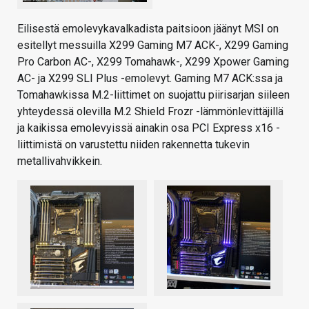
Eilisestä emolevykavalkadista paitsioon jäänyt MSI on
esitellyt messuilla X299 Gaming M7 ACK-, X299 Gaming
Pro Carbon AC-, X299 Tomahawk-, X299 Xpower Gaming
AC- ja X299 SLI Plus -emolevyt. Gaming M7 ACK:ssa ja
Tomahawkissa M.2-liittimet on suojattu piirisarjan siileen
yhteydessä olevilla M.2 Shield Frozr -lämmönlevittäjillä
ja kaikissa emolevyissä ainakin osa PCI Express x16 -
liittimistä on varustettu niiden rakennetta tukevin
metallivahvikkein.