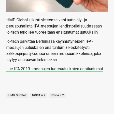
HMD Global julkisti yhteensä viisi uutta äly- ja
peruspuhelinta IFA-messujen lehdistötilaisuudessaan.
io-tech tarjoilee tuoreeltaan ensituntumat uutuuksiin.
io-tech päivittää Berliinissä käynnistyneiden IFA-
messujen uutuuksien ensituntumia keskitetysti
aakkosjärjestyksessä omaan messuartikkeliinsa, joka
löytyy seuraavan linkin takaa:
Lue IFA 2019 -messujen tuoteuutuuksien ensituntumat
HMD GLOBAL
NOKIA 6.2
NOKIA 7.2