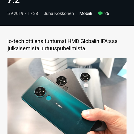
ARTIKKELIT
5.9.2019 - 17:38
Juha Kokkonen
Mobiili
26
VIDEOT
TECHBBS
io-tech otti ensituntumat HMD Globalin IFA:ssa
TIETOA
julkaisemista uutuuspuhelimista.
HINTA.FI
KAUPPA
VAIHDA TEEMA
HAKU