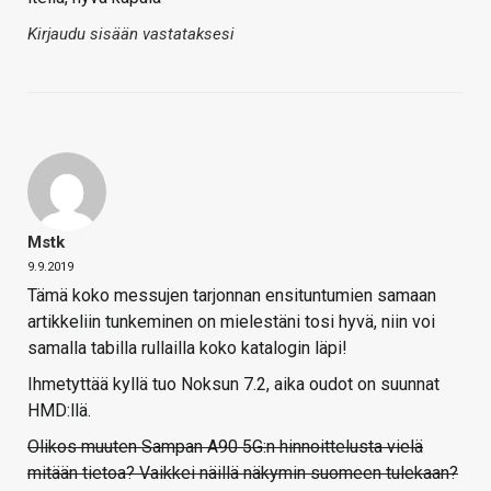
Kirjaudu sisään vastataksesi
Mstk
9.9.2019
Tämä koko messujen tarjonnan ensituntumien samaan
artikkeliin tunkeminen on mielestäni tosi hyvä, niin voi
samalla tabilla rullailla koko katalogin läpi!
Ihmetyttää kyllä tuo Noksun 7.2, aika oudot on suunnat
HMD:llä.
Olikos muuten Sampan A90 5G:n hinnoittelusta vielä
mitään tietoa? Vaikkei näillä näkymin suomeen tulekaan?