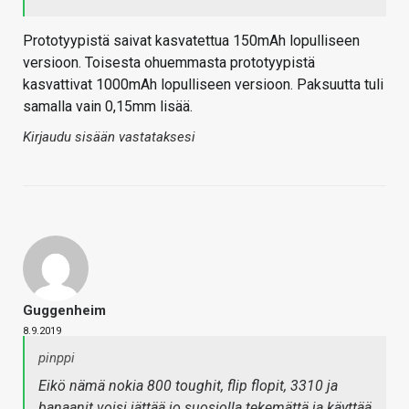
Prototyypistä saivat kasvatettua 150mAh lopulliseen
versioon. Toisesta ohuemmasta prototyypistä
kasvattivat 1000mAh lopulliseen versioon. Paksuutta tuli
samalla vain 0,15mm lisää.
Kirjaudu sisään vastataksesi
Guggenheim
8.9.2019
pinppi
Eikö nämä nokia 800 toughit, flip flopit, 3310 ja
banaanit voisi jättää jo suosiolla tekemättä ja käyttää