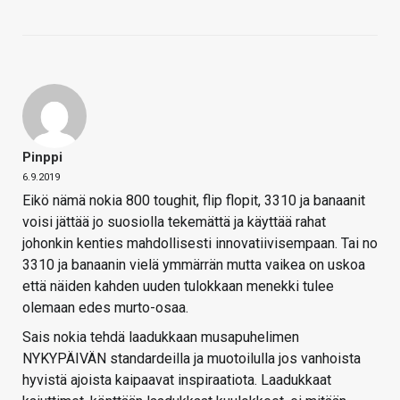
Pinppi
6.9.2019
Eikö nämä nokia 800 toughit, flip flopit, 3310 ja banaanit
voisi jättää jo suosiolla tekemättä ja käyttää rahat
johonkin kenties mahdollisesti innovatiivisempaan. Tai no
3310 ja banaanin vielä ymmärrän mutta vaikea on uskoa
että näiden kahden uuden tulokkaan menekki tulee
olemaan edes murto-osaa.
Sais nokia tehdä laadukkaan musapuhelimen
NYKYPÄIVÄN standardeilla ja muotoilulla jos vanhoista
hyvistä ajoista kaipaavat inspiraatiota. Laadukkaat