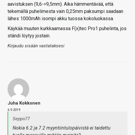
aavistuksen (9,6->9,5mm). Aika hämmentävää, että
tekemällä puhelimesta vain 0,25mm paksumpi saadaan
lähes 1000mAh isompi akku tuossa kokoluokassa.
Käykää muuten kurkkaamassa F(x)tec Pro1 puhelinta, jos
ständi löytyy jostain.
Kirjaudu sisään vastataksesi
Juha Kokkonen
6.9.2019
Seppo77
Nokia 6.2 ja 7.2 myyntiintulopäivistä ei taidettu