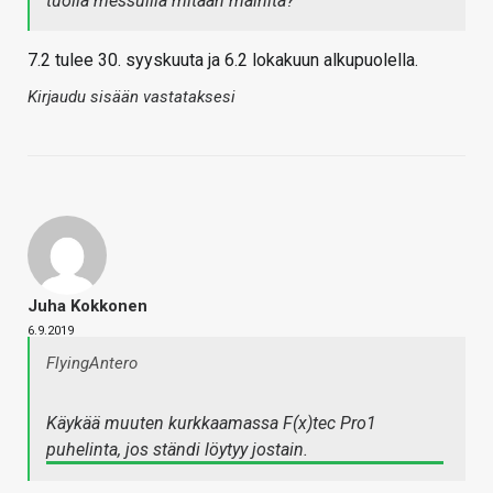
tuolla messuilla mitään mainita?
7.2 tulee 30. syyskuuta ja 6.2 lokakuun alkupuolella.
Kirjaudu sisään vastataksesi
Juha Kokkonen
6.9.2019
FlyingAntero
Käykää muuten kurkkaamassa F(x)tec Pro1
puhelinta, jos ständi löytyy jostain.