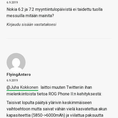
6.9.2019
Nokia 6.2 ja 7.2 myyntiintulopäivistä ei taidettu tuolla
messuilla mitään mainita?
Kirjaudu sisään vastataksesi
FlyingAntero
6.9.2019
@Juha Kokkonen
laittoi muuten Twitteriin ihan
mielenkiintoista tietoa ROG Phone II:n kehityksestä:
Taisivat lopulta päätyä ylärivin keskimmäiseen
vaihtoehtoon mutta saivat vähän vielä kasvatettua akun
kapasiteettia (5850->6000mAh) ja viilattua paksuutta