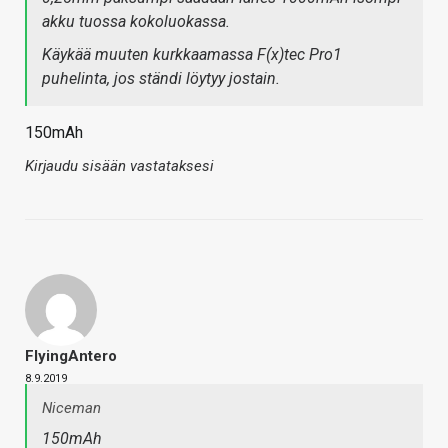
akku tuossa kokoluokassa.
Käykää muuten kurkkaamassa F(x)tec Pro1
puhelinta, jos ständi löytyy jostain.
150mAh
Kirjaudu sisään vastataksesi
FlyingAntero
8.9.2019
Niceman
150mAh