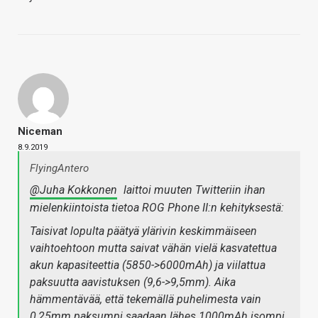
Niceman
8.9.2019
FlyingAntero
@Juha Kokkonen
laittoi muuten Twitteriin ihan
mielenkiintoista tietoa ROG Phone II:n kehityksestä:
Taisivat lopulta päätyä ylärivin keskimmäiseen
vaihtoehtoon mutta saivat vähän vielä kasvatettua
akun kapasiteettia (5850->6000mAh) ja viilattua
paksuutta aavistuksen (9,6->9,5mm). Aika
hämmentävää, että tekemällä puhelimesta vain
0,25mm paksumpi saadaan lähes 1000mAh isompi