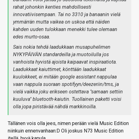
rahat johonkin kenties mahdollisesti
innovatiivisempaan. Tai no 3310 ja banaanin vielä
ymmärrän mutta vaikea on uskoa että näiden
kahden uuden tulokkaan menekki tulee olemaan
edes murto-osaa.
Sais nokia tehdä laadukkaan musapuhelimen
NYKYPÄIVÄN standardeilla ja muotoilulla jos
vanhoista hyvistä ajoista kaipaavat inspiraatiota.
Laadukkaat kaiuttimet, könttään laadukkaat
kuulokkeet, ei mitään google assistant nappulaa
vaan nappula suoraan spotifyyn/deezeriin/tms, ja
vielä vaikka joku erikseen ostettava "samaan settiin
kuuluva" bluetooth-kaiutin. Tuollainen paketti voisi
olla jopa piristävää nähdä markkinoilla.
Tällänen vois olla jees, nimen perään vielä Music Edition
niinkuin ennenvanhaan:D Oli joskus N73 Music Edition
itellä, hyvä kapula