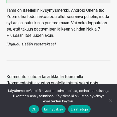
Tämä on itsellekin kysymysmerkki. Android Onena tuo
Zoom olisi todennäköisesti ollut seuraava puhelin, mutta
nyt asiaa joutuukin jo puntaroimaan. Vai onko lopputulos
se, että takuun päättymisen jälkeen vaihdan Nokia 7
Plussaan itse uuden akun.
Kirjaudu sisään vastataksesi
Kommentoi uutista tai artikkelia foorumilla
(Kommentointi sivuston puolella toistakseksi pois
käytöstä)
Käytämme evästeitä sivuston toiminnoissa, ominaisuuksissa ja
liikenteen analysoinnissa. Käyttämällä sivustoa hyväksyt
Lähetä palautetta / raportoi kirjoitusvirheestä
evästeiden käytön.
Ok
En hyväksy
Lisätietoja