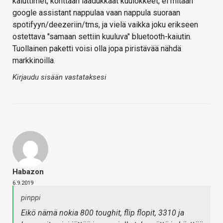
kaiuttimet, könttään laadukkaat kuulokkeet, ei mitään
google assistant nappulaa vaan nappula suoraan
spotifyyn/deezeriin/tms, ja vielä vaikka joku erikseen
ostettava "samaan settiin kuuluva" bluetooth-kaiutin.
Tuollainen paketti voisi olla jopa piristävää nähdä
markkinoilla.
Kirjaudu sisään vastataksesi
Habazon
6.9.2019
pinppi
Eikö nämä nokia 800 toughit, flip flopit, 3310 ja