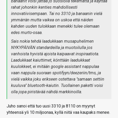
banaanit voisi jättää jo suosiolla tekemättä ja käyttää
rahat johonkin kenties mahdollisesti
innovatiivisempaan. Tai no 3310 ja banaanin vielä
ymmärrän mutta vaikea on uskoa että näiden
kahden uuden tulokkaan menekki tulee olemaan
edes murto-osaa.
Sais nokia tehdä laadukkaan musapuhelimen
NYKYPÄIVÄN standardeilla ja muotoilulla jos
vanhoista hyvistä ajoista kaipaavat inspiraatiota.
Laadukkaat kaiuttimet, könttään laadukkaat
kuulokkeet, ei mitään google assistant nappulaa
vaan nappula suoraan spotifyyn/deezeriin/tms, ja
vielä vaikka joku erikseen ostettava "samaan settiin
kuuluva" bluetooth-kaiutin. Tuollainen paketti voisi
olla jopa piristävää nähdä markkinoilla.
Juho sanoi että tuo uusi 3310 ja 8110 on myynyt
yhteensä yli 10 miljoonaa, kyllä niitä vaa kaupaks menee.