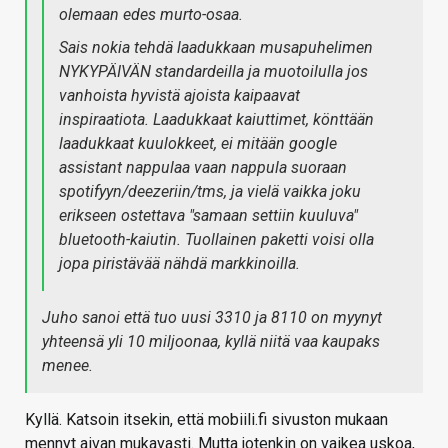
olemaan edes murto-osaa.
Sais nokia tehdä laadukkaan musapuhelimen
NYKYPÄIVÄN standardeilla ja muotoilulla jos
vanhoista hyvistä ajoista kaipaavat
inspiraatiota. Laadukkaat kaiuttimet, könttään
laadukkaat kuulokkeet, ei mitään google
assistant nappulaa vaan nappula suoraan
spotifyyn/deezeriin/tms, ja vielä vaikka joku
erikseen ostettava "samaan settiin kuuluva"
bluetooth-kaiutin. Tuollainen paketti voisi olla
jopa piristävää nähdä markkinoilla.
Juho sanoi että tuo uusi 3310 ja 8110 on myynyt
yhteensä yli 10 miljoonaa, kyllä niitä vaa kaupaks
menee.
Kyllä. Katsoin itsekin, että mobiili.fi sivuston mukaan
mennyt aivan mukavasti. Mutta jotenkin on vaikea uskoa,