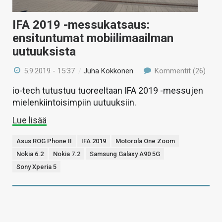
IFA 2019 -messukatsaus:
ensituntumat mobiilimaailman
uutuuksista
5.9.2019 - 15:37
/
Juha Kokkonen
Kommentit (26)
io-tech tutustuu tuoreeltaan IFA 2019 -messujen
mielenkiintoisimpiin uutuuksiin.
Lue lisää
Asus ROG Phone II
IFA 2019
Motorola One Zoom
Nokia 6.2
Nokia 7.2
Samsung Galaxy A90 5G
Sony Xperia 5