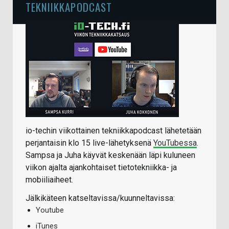
TEKNIIKKAPODCAST
io-techin viikottainen tekniikkapodcast lähetetään
perjantaisin klo 15 live-lähetyksenä
YouTubessa
.
Sampsa ja Juha käyvät keskenään läpi kuluneen
viikon ajalta ajankohtaiset tietotekniikka- ja
mobiiliaiheet.
Jälkikäteen katseltavissa/kuunneltavissa:
Youtube
iTunes