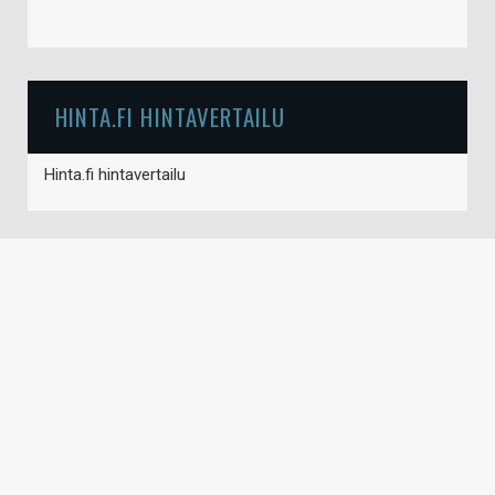
HINTA.FI HINTAVERTAILU
Hinta.fi hintavertailu