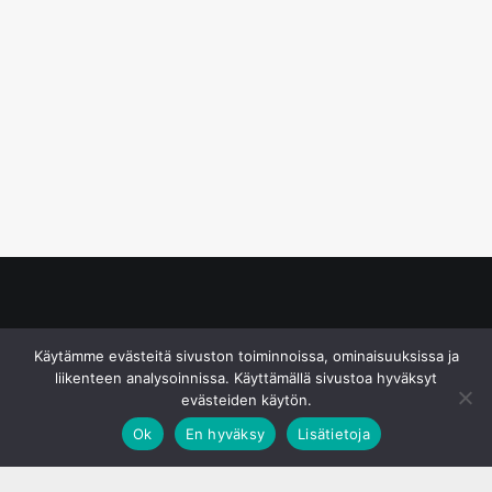
© S&J Media Oy
Käytämme evästeitä sivuston toiminnoissa, ominaisuuksissa ja
liikenteen analysoinnissa. Käyttämällä sivustoa hyväksyt
evästeiden käytön.
Ok
En hyväksy
Lisätietoja
;