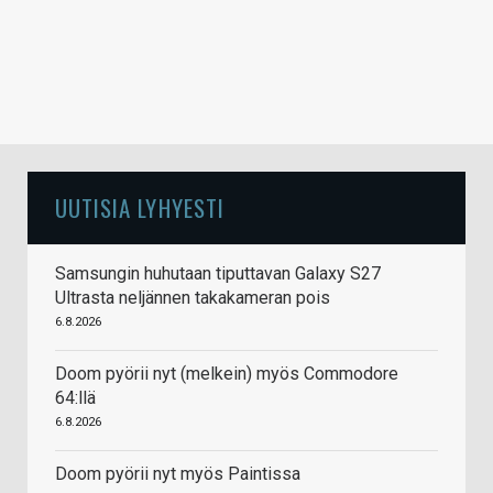
UUTISIA LYHYESTI
Samsungin huhutaan tiputtavan Galaxy S27
Ultrasta neljännen takakameran pois
6.8.2026
Doom pyörii nyt (melkein) myös Commodore
64:llä
6.8.2026
Doom pyörii nyt myös Paintissa