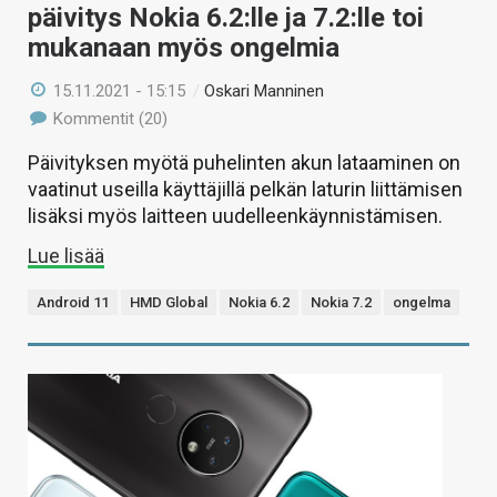
päivitys Nokia 6.2:lle ja 7.2:lle toi
mukanaan myös ongelmia
15.11.2021 - 15:15
/
Oskari Manninen
Kommentit (20)
Päivityksen myötä puhelinten akun lataaminen on
vaatinut useilla käyttäjillä pelkän laturin liittämisen
lisäksi myös laitteen uudelleenkäynnistämisen.
Lue lisää
Android 11
HMD Global
Nokia 6.2
Nokia 7.2
ongelma