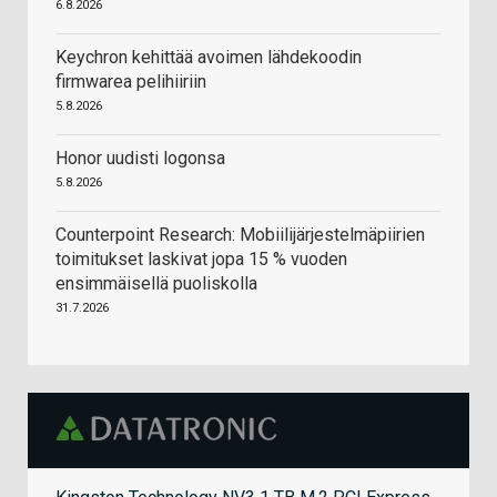
6.8.2026
Keychron kehittää avoimen lähdekoodin
firmwarea pelihiiriin
5.8.2026
Honor uudisti logonsa
5.8.2026
Counterpoint Research: Mobiilijärjestelmäpiirien
toimitukset laskivat jopa 15 % vuoden
ensimmäisellä puoliskolla
31.7.2026