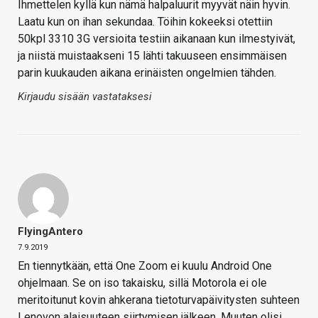
Ihmettelen kyllä kun nämä halpaluurit myyvät näin hyvin.
Laatu kun on ihan sekundaa. Töihin kokeeksi otettiin
50kpl 3310 3G versioita testiin aikanaan kun ilmestyivät,
ja niistä muistaakseni 15 lähti takuuseen ensimmäisen
parin kuukauden aikana erinäisten ongelmien tähden.
Kirjaudu sisään vastataksesi
FlyingAntero
7.9.2019
En tiennytkään, että One Zoom ei kuulu Android One
ohjelmaan. Se on iso takaisku, sillä Motorola ei ole
meritoitunut kovin ahkerana tietoturvapäivitysten suhteen
Lenovon alaisuuteen siirtymisen jälkeen. Muuten olisi