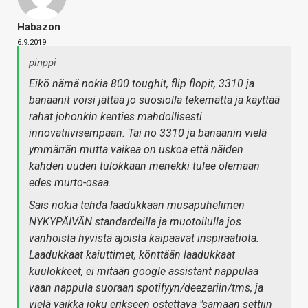
Habazon
6.9.2019
pinppi
Eikö nämä nokia 800 toughit, flip flopit, 3310 ja
banaanit voisi jättää jo suosiolla tekemättä ja käyttää
rahat johonkin kenties mahdollisesti
innovatiivisempaan. Tai no 3310 ja banaanin vielä
ymmärrän mutta vaikea on uskoa että näiden
kahden uuden tulokkaan menekki tulee olemaan
edes murto-osaa.
Sais nokia tehdä laadukkaan musapuhelimen
NYKYPÄIVÄN standardeilla ja muotoilulla jos
vanhoista hyvistä ajoista kaipaavat inspiraatiota.
Laadukkaat kaiuttimet, könttään laadukkaat
kuulokkeet, ei mitään google assistant nappulaa
vaan nappula suoraan spotifyyn/deezeriin/tms, ja
vielä vaikka joku erikseen ostettava "samaan settiin