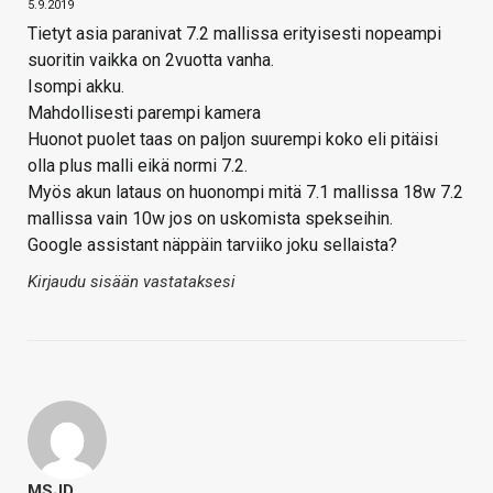
5.9.2019
Tietyt asia paranivat 7.2 mallissa erityisesti nopeampi
suoritin vaikka on 2vuotta vanha.
Isompi akku.
Mahdollisesti parempi kamera
Huonot puolet taas on paljon suurempi koko eli pitäisi
olla plus malli eikä normi 7.2.
Myös akun lataus on huonompi mitä 7.1 mallissa 18w 7.2
mallissa vain 10w jos on uskomista spekseihin.
Google assistant näppäin tarviiko joku sellaista?
Kirjaudu sisään vastataksesi
MSJD