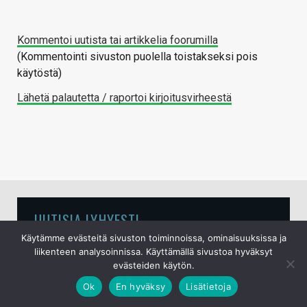
Kommentoi uutista tai artikkelia foorumilla
(Kommentointi sivuston puolella toistakseksi pois
käytöstä)
Lähetä palautetta / raportoi kirjoitusvirheestä
UUTISIA LYHYESTI
Käytämme evästeitä sivuston toiminnoissa, ominaisuuksissa ja
liikenteen analysoinnissa. Käyttämällä sivustoa hyväksyt
Samsungin huhutaan tiputtavan Galaxy S27
evästeiden käytön.
Ultrasta neljännen takakameran pois
Ok
En hyväksy
Lisätietoja
7.8.2026