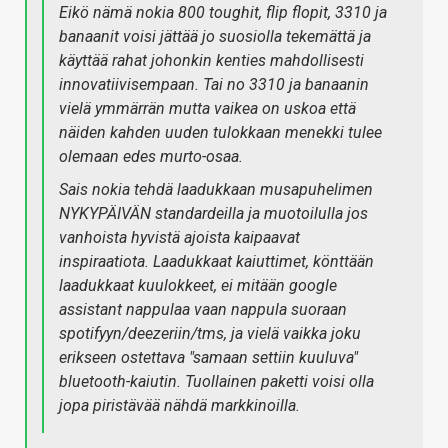
Eikö nämä nokia 800 toughit, flip flopit, 3310 ja
banaanit voisi jättää jo suosiolla tekemättä ja
käyttää rahat johonkin kenties mahdollisesti
innovatiivisempaan. Tai no 3310 ja banaanin
vielä ymmärrän mutta vaikea on uskoa että
näiden kahden uuden tulokkaan menekki tulee
olemaan edes murto-osaa.
Sais nokia tehdä laadukkaan musapuhelimen
NYKYPÄIVÄN standardeilla ja muotoilulla jos
vanhoista hyvistä ajoista kaipaavat
inspiraatiota. Laadukkaat kaiuttimet, könttään
laadukkaat kuulokkeet, ei mitään google
assistant nappulaa vaan nappula suoraan
spotifyyn/deezeriin/tms, ja vielä vaikka joku
erikseen ostettava "samaan settiin kuuluva"
bluetooth-kaiutin. Tuollainen paketti voisi olla
jopa piristävää nähdä markkinoilla.