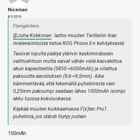
Niceman
8.9.2019
FlyingAntero
@Juha Kokkonen
laittoi muuten Twitteriin ihan
mielenkiintoista tietoa ROG Phone II:n kehityksestä:
Taisivat lopulta päätyä ylärivin keskimmäiseen
vaihtoehtoon mutta saivat vähän vielä kasvatettua
akun kapasiteettia (5850->6000mAh) ja viilattua
paksuutta aavistuksen (9,6->9,5mm). Aika
hämmentävää, että tekemällä puhelimesta vain
0,25mm paksumpi saadaan lähes 1000mAh isompi
akku tuossa kokoluokassa.
Käykää muuten kurkkaamassa F(x)tec Pro1
puhelinta, jos ständi löytyy jostain.
150mAh