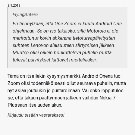
9.9.2019
FlyingAntero
En tiennytkään, että One Zoom ei kuulu Android One
ohjelmaan. Se on iso takaisku, sillä Motorola ei ole
meritoitunut kovin ahkerana tietoturvapäivitysten
suhteen Lenovon alaisuuteen siirtymisen jälkeen.
Muuten olisi oikein houkutteleva puhelin mutta
tulevat päivitykset laittavat mietteliääksi.
Tämä on itsellekin kysymysmerkki. Android Onena tuo
Zoom olisi todennäköisesti ollut seuraava puhelin, mutta
nyt asiaa joutuukin jo puntaroimaan. Vai onko lopputulos
se, että takuun päättymisen jälkeen vaihdan Nokia 7
Plussaan itse uuden akun.
Kirjaudu sisään vastataksesi