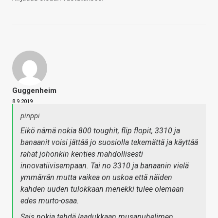
Guggenheim
8.9.2019
pinppi
Eikö nämä nokia 800 toughit, flip flopit, 3310 ja
banaanit voisi jättää jo suosiolla tekemättä ja käyttää
rahat johonkin kenties mahdollisesti
innovatiivisempaan. Tai no 3310 ja banaanin vielä
ymmärrän mutta vaikea on uskoa että näiden
kahden uuden tulokkaan menekki tulee olemaan
edes murto-osaa.
Sais nokia tehdä laadukkaan musapuhelimen