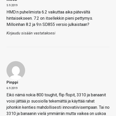
5.9.2019
HMD:n puhelimista 6.2 vaikuttaa aika pätevältä
hintaisekseen. 7.2 on itsellekkin pieni pettymys.
Milloinhan 8.2 ja 9:n SD855 versio julkaistaan?
Kirjaudu sisään vastataksesi
Pinppi
6.9.2019
Eikö nämä nokia 800 toughit, flip flopit, 3310 ja banaanit
voisi jättää jo suosiolla tekemättä ja käyttää rahat
johonkin kenties mahdollisesti innovatiivisempaan. Tai no
3310 ja banaanin vielä ymmärrän mutta vaikea on uskoa