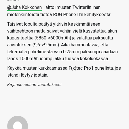
@Juha Kokkonen
laittoi muuten Twitteriin ihan
mielenkiintoista tietoa ROG Phone II:n kehityksestä:
Taisivat lopulta päätyä ylärivin keskimmäiseen
vaihtoehtoon mutta saivat vähän vielä kasvatettua akun
kapasiteettia (5850->6000mAh) ja viilattua paksuutta
aavistuksen (9,6->9,5mm). Aika hämmentävää, että
tekemällä puhelimesta vain 0,25mm paksumpi saadaan
lähes 1000mAh isompi akku tuossa kokoluokassa.
Käykää muuten kurkkaamassa F(x)tec Pro1 puhelinta, jos
ständi löytyy jostain.
Kirjaudu sisään vastataksesi