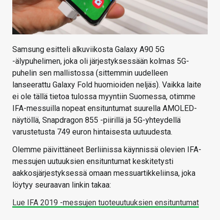
Samsung esitteli alkuviikosta Galaxy A90 5G
-älypuhelimen, joka oli järjestyksessään kolmas 5G-
puhelin sen mallistossa (sittemmin uudelleen
lanseerattu Galaxy Fold huomioiden neljäs). Vaikka laite
ei ole tällä tietoa tulossa myyntiin Suomessa, otimme
IFA-messuilla nopeat ensituntumat suurella AMOLED-
näytöllä, Snapdragon 855 -piirillä ja 5G-yhteydellä
varustetusta 749 euron hintaisesta uutuudesta.
Olemme päivittäneet Berliinissa käynnissä olevien IFA-
messujen uutuuksien ensituntumat keskitetysti
aakkosjärjestyksessä omaan messuartikkeliinsa, joka
löytyy seuraavan linkin takaa:
Lue IFA 2019 -messujen tuoteuutuuksien ensituntumat