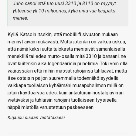
Juho sanoi että tuo uusi 3310 ja 8110 on myynyt
yhteensä yli 10 miljoonaa, kyllä niitä vaa kaupaks
menee.
Kyllä. Katsoin itsekin, että mobiili.fi sivuston mukaan
mennyt aivan mukavasti. Mutta jotenkin on vaikea uskoa,
että nämä kaksi uutta tulokasta menisivät samanlaisella
menekillä tai edes murto-osalla mitä 3310 ja banaani, ne
ovat kuitenkin aika legendaarisia puhelimia. Toki voin olla
väärässäkin että mihin massat rahojansa tuhlaavat, mutta
itse ostaisin paljon suuremmalla todennäköisyydellä
vaikkapa tuollaisen kyhäämäni musapuhelimen millä on
jotain käyttöarvoa edes, kuin antautuisin nostalgiavirran
vietäväksi ja tuhlaisin rahojani tuollaiseen fyysisellä
näppäimistöllä varustettuun paskeeseen.
Kirjaudu sisään vastataksesi