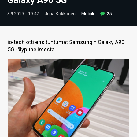
ARTIKKELIT
8.9.2019 - 19:42
Juha Kokkonen
Mobiili
25
VIDEOT
TECHBBS
io-tech otti ensituntumat Samsungin Galaxy A90
TIETOA
5G -älypuhelimesta.
HINTA.FI
KAUPPA
VAIHDA TEEMA
HAKU