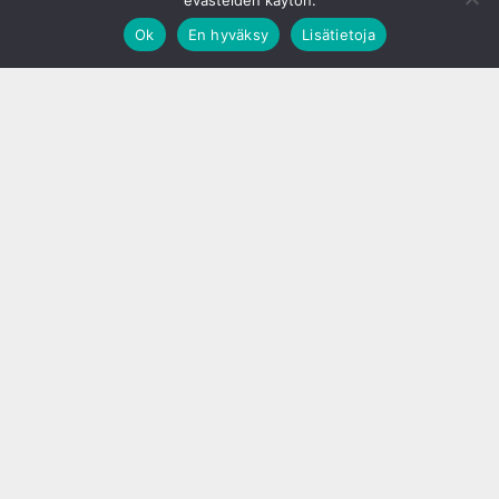
evästeiden käytön.
Ok
En hyväksy
Lisätietoja
;