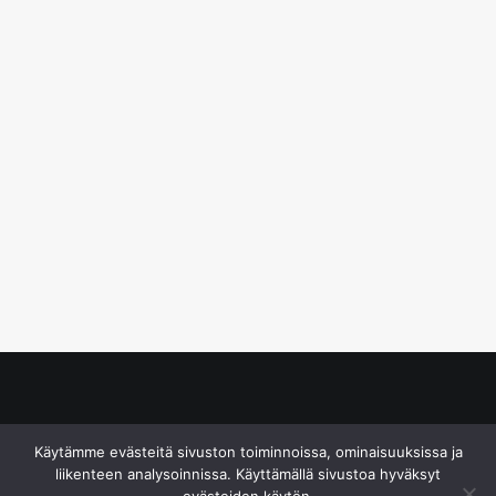
© S&J Media Oy
Käytämme evästeitä sivuston toiminnoissa, ominaisuuksissa ja
liikenteen analysoinnissa. Käyttämällä sivustoa hyväksyt