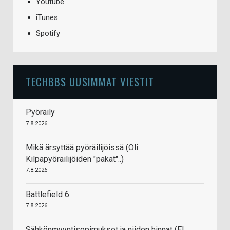
Youtube
iTunes
Spotify
TECHBBS UUSIMMAT VIESTIT
Pyöräily
7.8.2026
Mikä ärsyttää pyöräilijöissä (Oli:
Kilpapyöräilijöiden "pakat"..)
7.8.2026
Battlefield 6
7.8.2026
Sähkönmyyntisopimukset ja niiden hinnat (EI