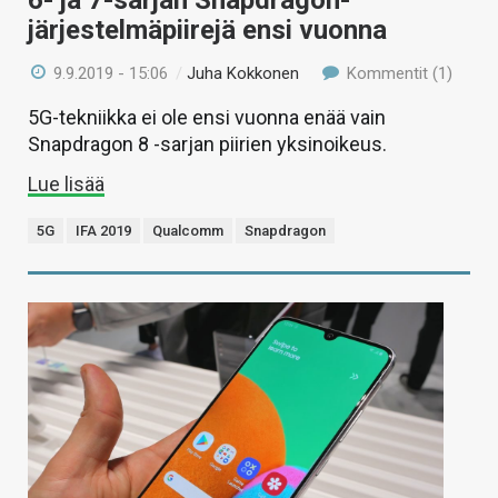
järjestelmäpiirejä ensi vuonna
9.9.2019 - 15:06
/
Juha Kokkonen
Kommentit (1)
5G-tekniikka ei ole ensi vuonna enää vain
Snapdragon 8 -sarjan piirien yksinoikeus.
Lue lisää
5G
IFA 2019
Qualcomm
Snapdragon