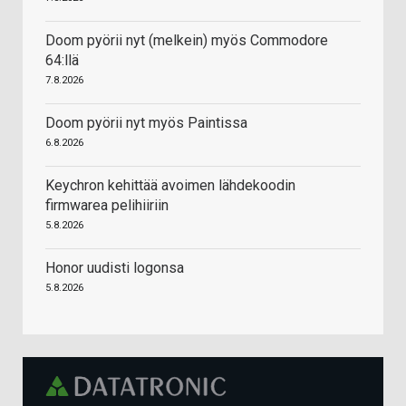
Doom pyörii nyt (melkein) myös Commodore
64:llä
7.8.2026
Doom pyörii nyt myös Paintissa
6.8.2026
Keychron kehittää avoimen lähdekoodin
firmwarea pelihiiriin
5.8.2026
Honor uudisti logonsa
5.8.2026