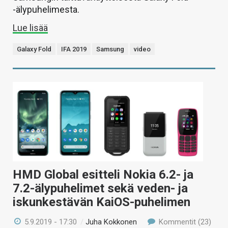
-älypuhelimesta.
Lue lisää
Galaxy Fold
IFA 2019
Samsung
video
HMD Global esitteli Nokia 6.2- ja
7.2-älypuhelimet sekä veden- ja
iskunkestävän KaiOS-puhelimen
5.9.2019 - 17:30
/
Juha Kokkonen
Kommentit (23)