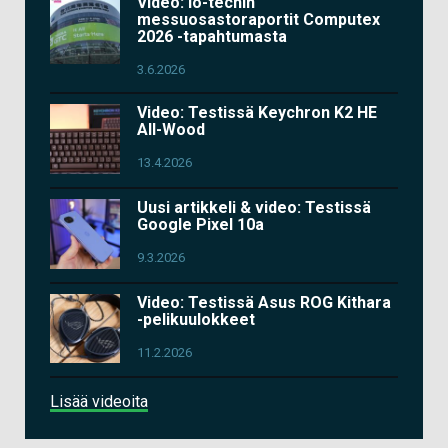
Video: io-techin
messuosastoraportit Computex
2026 -tapahtumasta
3.6.2026
Video: Testissä Keychron K2 HE
All-Wood
13.4.2026
Uusi artikkeli & video: Testissä
Google Pixel 10a
9.3.2026
Video: Testissä Asus ROG Kithara
-pelikuulokkeet
11.2.2026
Lisää videoita