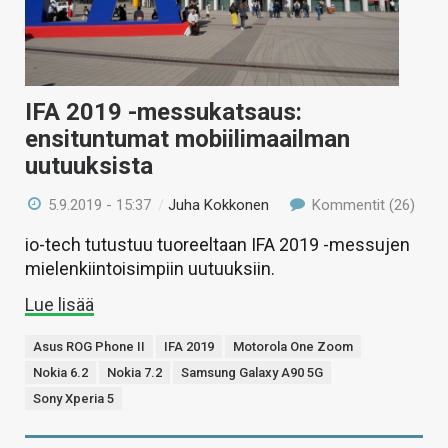
IFA 2019 -messukatsaus:
ensituntumat mobiilimaailman
uutuuksista
5.9.2019 - 15:37
/
Juha Kokkonen
Kommentit (26)
io-tech tutustuu tuoreeltaan IFA 2019 -messujen
mielenkiintoisimpiin uutuuksiin.
Lue lisää
Asus ROG Phone II
IFA 2019
Motorola One Zoom
Nokia 6.2
Nokia 7.2
Samsung Galaxy A90 5G
Sony Xperia 5