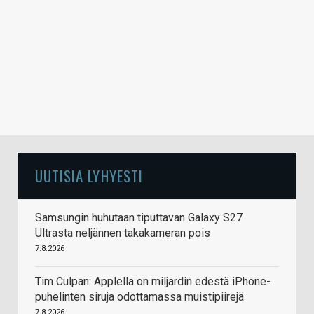
UUTISIA LYHYESTI
Samsungin huhutaan tiputtavan Galaxy S27
Ultrasta neljännen takakameran pois
7.8.2026
Tim Culpan: Applella on miljardin edestä iPhone-
puhelinten siruja odottamassa muistipiirejä
7.8.2026