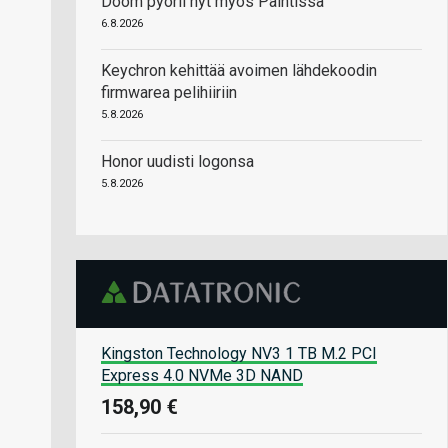
Doom pyörii nyt myös Paintissa
6.8.2026
Keychron kehittää avoimen lähdekoodin
firmwarea pelihiiriin
5.8.2026
Honor uudisti logonsa
5.8.2026
Kingston Technology NV3 1 TB M.2 PCI
Express 4.0 NVMe 3D NAND
158,90 €