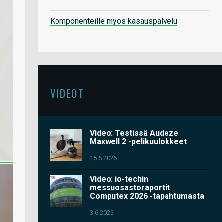
Komponenteille myös kasauspalvelu
VIDEOT
Video: Testissä Audeze
Maxwell 2 -pelikuulokkeet
15.6.2026
Video: io-techin
messuosastoraportit
Computex 2026 -tapahtumasta
3.6.2026