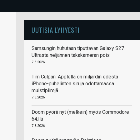
UUTISIA LYHYESTI
Samsungin huhutaan tiputtavan Galaxy S27
Ultrasta neljännen takakameran pois
7.8.2026
Tim Culpan: Applella on miljardin edestä
iPhone-puhelinten siruja odottamassa
muistipiirejä
7.8.2026
Doom pyörii nyt (melkein) myös Commodore
64:llä
7.8.2026