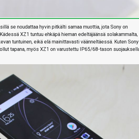
sillä se noudattaa hyvin pitkälti samaa muottia, jota Sony on
n. Kädessä XZ1 tuntuu ehkäpä hieman edeltäjäänsä solakammalta,
van tuntuinen, eikä elä mainittavasti väänneltäessä. Kuten Sony
ollut tapana, myös XZ1 on varustettu IP65/68-tason suojauksell