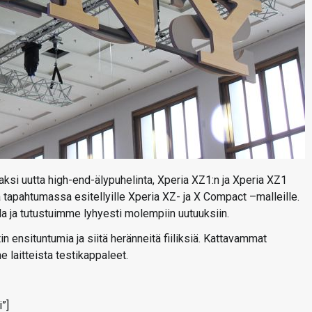
ksi uutta high-end-älypuhelinta, Xperia XZ1:n ja Xperia XZ1
tapahtumassa esitellyille Xperia XZ- ja X Compact –malleille.
a ja tutustuimme lyhyesti molempiin uutuuksiin.
ensituntumia ja siitä heränneitä fiiliksiä. Kattavammat
 laitteista testikappaleet.
”]