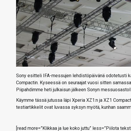
Sony esitteli IFA-messujen lehdistöpäivänä odotetusti ka
Compactin. Kyseessä on seuraajat vuosi sitten samassa 
Piipahdimme heti julkaisun jälkeen Sonyn messuosastoll
Käymme tässä jutussa läpi Xperia XZ1:n ja XZ1 Compactin 
testiartikkelit ovat luvassa syksyn myötä, kunhan saamme
[read more=”Klikkaa ja lue koko juttu” less=”Piilota teksti