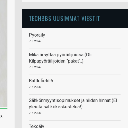
TECHBBS UUSIMMAT VIESTIT
Pyöräily
7.8.2026
Mikä ärsyttää pyöräilijöissä (Oli:
Kilpapyöräilijöiden "pakat"..)
7.8.2026
Battlefield 6
7.8.2026
Sähkönmyyntisopimukset ja niiden hinnat (EI
yleistä sähkökeskustelua!)
7.8.2026
 x
Tekoäly