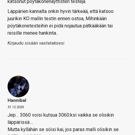
katsonut pöytäkonenäyttisten testejä.
Läppärien kannalta onkin hyvin tärkeää, että katsoo
juurikin KO mallin testin ennen ostoa, Mihinkään
pöytäkonetesteihin ei pidä nojautua pätkääkään tai
reisille menee hankinta..
Kirjaudu sisään vastataksesi
Hannibal
31.12.2020
Jep… 3060 voisi kutsua 3060:ksi vaikka se olisikin
läppärissä….
Mutta kyllähän se söisi kai, jos paras malli olisikin se