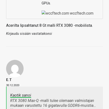
GPUs.
wccftech.com
Acerilta lipsahtanut 8 Gt malli RTX 3080 -mobiilista.
Kirjaudu sisään vastataksesi
E.T
30.12.2020
Kaotik sanoi
RTX 3080 Max-Q -malli tulee olemaan valmistajan
mukaan varustettu 16 gigatavulla GDDR6-muistia…