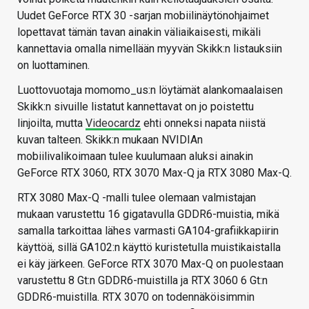
Uudet GeForce RTX 30 -sarjan mobiilinäytönohjaimet
lopettavat tämän tavan ainakin väliaikaisesti, mikäli
kannettavia omalla nimellään myyvän Skikk:n listauksiin
on luottaminen.
Luottovuotaja momomo_us:n löytämät alankomaalaisen
Skikk:n sivuille listatut kannettavat on jo poistettu
linjoilta, mutta
Videocardz
ehti onneksi napata niistä
kuvan talteen. Skikk:n mukaan NVIDIAn
mobiilivalikoimaan tulee kuulumaan aluksi ainakin
GeForce RTX 3060, RTX 3070 Max-Q ja RTX 3080 Max-Q.
RTX 3080 Max-Q -malli tulee olemaan valmistajan
mukaan varustettu 16 gigatavulla GDDR6-muistia, mikä
samalla tarkoittaa lähes varmasti GA104-grafiikkapiirin
käyttöä, sillä GA102:n käyttö kuristetulla muistikaistalla
ei käy järkeen. GeForce RTX 3070 Max-Q on puolestaan
varustettu 8 Gt:n GDDR6-muistilla ja RTX 3060 6 Gt:n
GDDR6-muistilla. RTX 3070 on todennäköisimmin