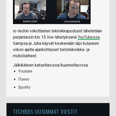
io-techin viikottainen tekniikkapodcast lähetetään
perjantaisin klo 15 live-lähetyksenä
YouTubessa
.
Sampsa ja Juha käyvät keskenään läpi kuluneen
viikon ajalta ajankohtaiset tietotekniikka- ja
mobiiliaiheet.
Jälkikäteen katseltavissa/kuunneltavissa:
Youtube
iTunes
Spotify
TECHBBS UUSIMMAT VIESTIT