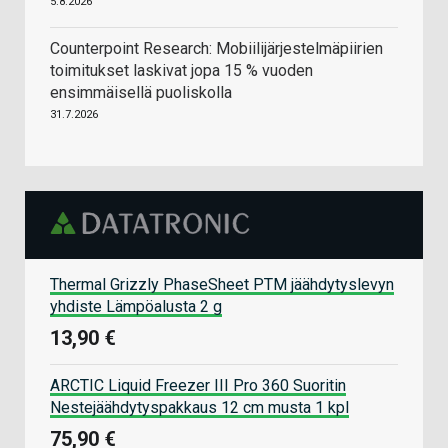
5.8.2026
Counterpoint Research: Mobiilijärjestelmäpiirien
toimitukset laskivat jopa 15 % vuoden
ensimmäisellä puoliskolla
31.7.2026
Thermal Grizzly PhaseSheet PTM jäähdytyslevyn
yhdiste Lämpöalusta 2 g
13,90 €
ARCTIC Liquid Freezer III Pro 360 Suoritin
Nestejäähdytyspakkaus 12 cm musta 1 kpl
75,90 €