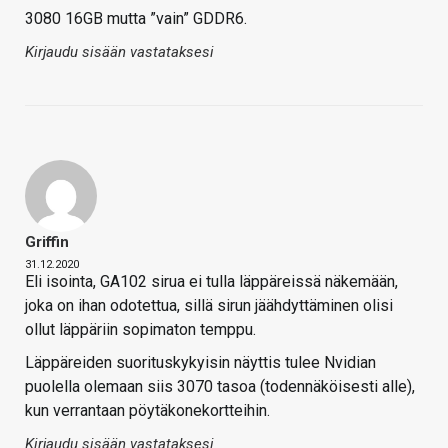
3080 16GB mutta ”vain” GDDR6.
Kirjaudu sisään vastataksesi
Griffin
31.12.2020
Eli isointa, GA102 sirua ei tulla läppäreissä näkemään,
joka on ihan odotettua, sillä sirun jäähdyttäminen olisi
ollut läppäriin sopimaton temppu.
Läppäreiden suorituskykyisin näyttis tulee Nvidian
puolella olemaan siis 3070 tasoa (todennäköisesti alle),
kun verrantaan pöytäkonekortteihin.
Kirjaudu sisään vastataksesi