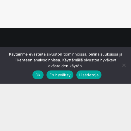
© S&J Media Oy
Käytämme evästeitä sivuston toiminnoissa, ominaisuuksissa ja
liikenteen analysoinnissa. Käyttämällä sivustoa hyväksyt
evästeiden käytön.
Ok
En hyväksy
Lisätietoja
;