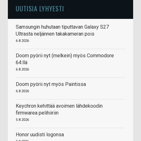
UUTISIA LYHYESTI
Samsungin huhutaan tiputtavan Galaxy S27
Ultrasta neljännen takakameran pois
6.8.2026
Doom pyörii nyt (melkein) myös Commodore
64:llä
6.8.2026
Doom pyörii nyt myös Paintissa
6.8.2026
Keychron kehittää avoimen lähdekoodin
firmwarea pelihiiriin
5.8.2026
Honor uudisti logonsa