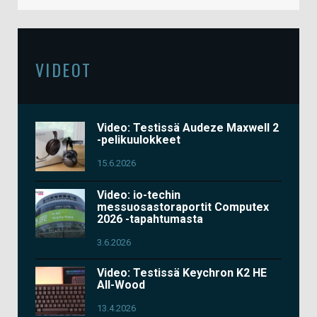
VIDEOT
Video: Testissä Audeze Maxwell 2
-pelikuulokkeet
15.6.2026
Video: io-techin
messuosastoraportit Computex
2026 -tapahtumasta
3.6.2026
Video: Testissä Keychron K2 HE
All-Wood
13.4.2026