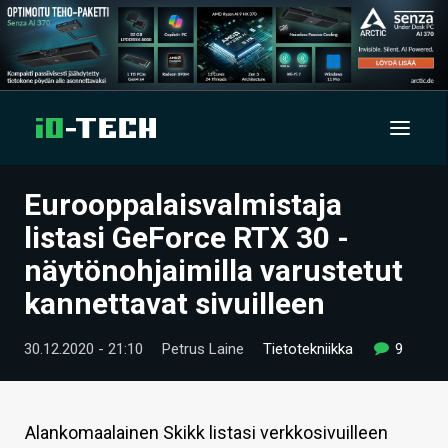
Eurooppalaisvalmistaja
UUTISET
listasi GeForce RTX 30 -
ARTIKKELIT
näytönohjaimilla varustetut
kannettavat sivuilleen
VIDEOT
TECHBBS
30.12.2020 - 21:10
Petrus Laine
Tietotekniikka
9
TIETOA
HINTA.FI
Alankomaalainen Skikk listasi verkkosivuilleen