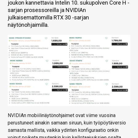
joukon kannettavia Intelin 10. sukupolven Core H -
KAUPPA
sarjan prosessoreilla ja NVIDIAn
julkaisemattomilla RTX 30 -sarjan
VAIHDA TEEMA
näytönohjaimilla.
HAKU
NVIDIAn mobiilinäytönohjaimet ovat viime vuosina
perustuneet ainakin samaan siruun, kuin työpöytäversio
samasta mallista, vaikka ydinten konfiguraatio onkin
voinut poiketa muutenkin kuin kellotaajuuksien osalta.