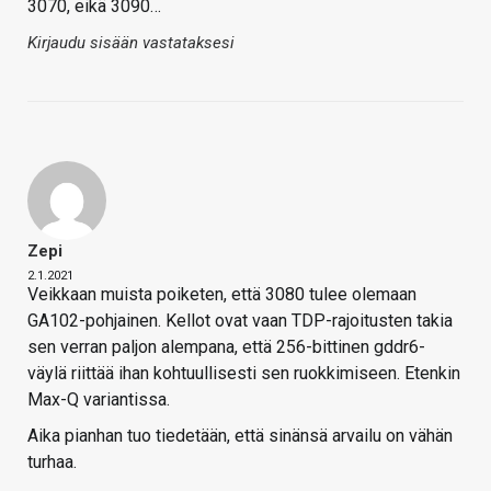
3070, eikä 3090…
Kirjaudu sisään vastataksesi
Zepi
2.1.2021
Veikkaan muista poiketen, että 3080 tulee olemaan
GA102-pohjainen. Kellot ovat vaan TDP-rajoitusten takia
sen verran paljon alempana, että 256-bittinen gddr6-
väylä riittää ihan kohtuullisesti sen ruokkimiseen. Etenkin
Max-Q variantissa.
Aika pianhan tuo tiedetään, että sinänsä arvailu on vähän
turhaa.