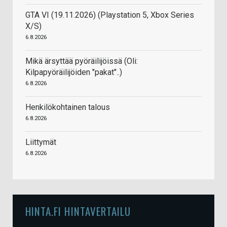
GTA VI (19.11.2026) (Playstation 5, Xbox Series
X/S)
6.8.2026
Mikä ärsyttää pyöräilijöissä (Oli:
Kilpapyöräilijöiden "pakat"..)
6.8.2026
Henkilökohtainen talous
6.8.2026
Liittymät
6.8.2026
HINTA.FI HINTAVERTAILU