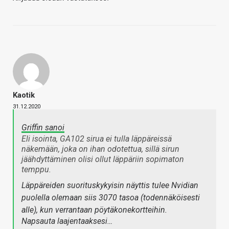
Kaotik
31.12.2020
Griffin sanoi
Eli isointa, GA102 sirua ei tulla läppäreissä
näkemään, joka on ihan odotettua, sillä sirun
jäähdyttäminen olisi ollut läppäriin sopimaton
temppu.
Läppäreiden suorituskykyisin näyttis tulee Nvidian
puolella olemaan siis 3070 tasoa (todennäköisesti
alle), kun verrantaan pöytäkonekortteihin.
Napsauta laajentaaksesi…