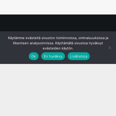
© S&J Media Oy
Käytämme evästeitä sivuston toiminnoissa, ominaisuuksissa ja
liikenteen analysoinnissa. Käyttämällä sivustoa hyväksyt
evästeiden käytön.
Ok
En hyväksy
Lisätietoja
;