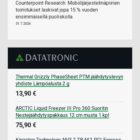
Counterpoint Research: Mobiilijärjestelmäpiirien
toimitukset laskivat jopa 15 % vuoden
ensimmäisellä puoliskolla
31.7.2026
Thermal Grizzly PhaseSheet PTM jäähdytyslevyn
yhdiste Lämpöalusta 2 g
13,90 €
ARCTIC Liquid Freezer III Pro 360 Suoritin
Nestejäähdytyspakkaus 12 cm musta 1 kpl
75,90 €
Kingston Technology NV3 2 TB M.2 PCI Express