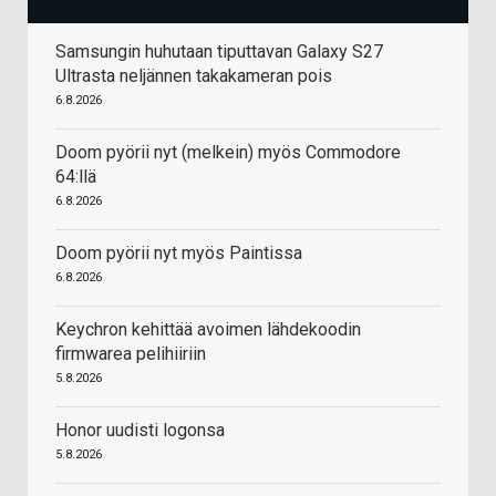
Samsungin huhutaan tiputtavan Galaxy S27
Ultrasta neljännen takakameran pois
6.8.2026
Doom pyörii nyt (melkein) myös Commodore
64:llä
6.8.2026
Doom pyörii nyt myös Paintissa
6.8.2026
Keychron kehittää avoimen lähdekoodin
firmwarea pelihiiriin
5.8.2026
Honor uudisti logonsa
5.8.2026