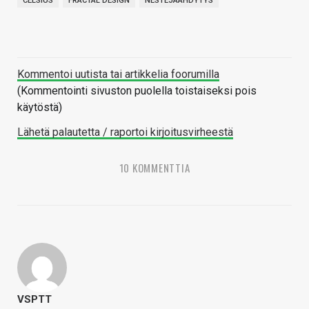
CELSIUS
FRACTAL DESIGN
NESTEJÄÄHDYTYS
Kommentoi uutista tai artikkelia foorumilla
(Kommentointi sivuston puolella toistaiseksi pois
käytöstä)
Lähetä palautetta / raportoi kirjoitusvirheestä
10 KOMMENTTIA
VSPTT