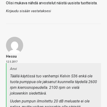
Olisi mukava nähdä arvostelut näistä uusista tuotteista.
Kirjaudu sisään vastataksesi
Hessu
12.5.2017
Anvi
Täällä käytössä tuo vanhempi Kelvin S36 enkä ole
tuota pumppua ole jaksanut kuunnella täydellä 2600
rpm kierrosnopeudella. 2100 rpm on vielä
jokseenkin siedettävä.
Uuden pumpun ilmoitettu 20 dB meluaste ei ole
paljoa, mutta voihan noissakin olla särinää.