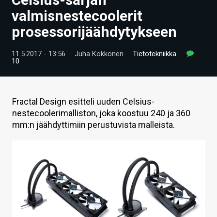
ARTIKKELIT
valmisnestecoolerit
prosessorijäähdytykseen
VIDEOT
TECHBBS
11.5.2017 - 13:56
Juha Kokkonen
Tietotekniikka
10
TIETOA
HINTA.FI
Fractal Design esitteli uuden Celsius-
nestecoolerimalliston, joka koostuu 240 ja 360
KAUPPA
mm:n jäähdyttimiin perustuvista malleista.
VAIHDA TEEMA
HAKU