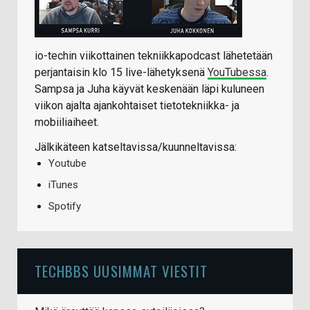
io-techin viikottainen tekniikkapodcast lähetetään
perjantaisin klo 15 live-lähetyksenä
YouTubessa
.
Sampsa ja Juha käyvät keskenään läpi kuluneen
viikon ajalta ajankohtaiset tietotekniikka- ja
mobiiliaiheet.
Jälkikäteen katseltavissa/kuunneltavissa:
Youtube
iTunes
Spotify
TECHBBS UUSIMMAT VIESTIT