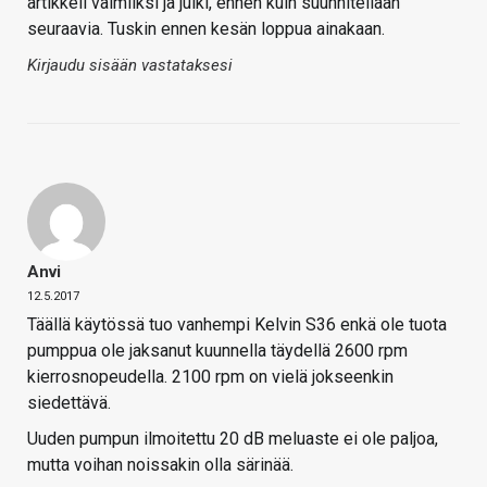
artikkeli valmiiksi ja julki, ennen kuin suunnitellaan
seuraavia. Tuskin ennen kesän loppua ainakaan.
Kirjaudu sisään vastataksesi
Anvi
12.5.2017
Täällä käytössä tuo vanhempi Kelvin S36 enkä ole tuota
pumppua ole jaksanut kuunnella täydellä 2600 rpm
kierrosnopeudella. 2100 rpm on vielä jokseenkin
siedettävä.
Uuden pumpun ilmoitettu 20 dB meluaste ei ole paljoa,
mutta voihan noissakin olla särinää.