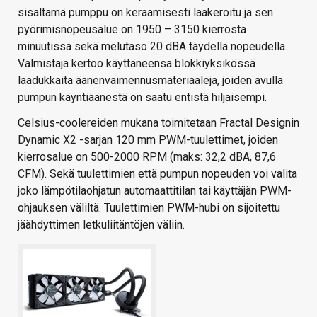
sisältämä pumppu on keraamisesti laakeroitu ja sen
pyörimisnopeusalue on 1950 – 3150 kierrosta
minuutissa sekä melutaso 20 dBA täydellä nopeudella.
Valmistaja kertoo käyttäneensä blokkiyksikössä
laadukkaita äänenvaimennusmateriaaleja, joiden avulla
pumpun käyntiäänestä on saatu entistä hiljaisempi.
Celsius-coolereiden mukana toimitetaan Fractal Designin
Dynamic X2 -sarjan 120 mm PWM-tuulettimet, joiden
kierrosalue on 500-2000 RPM (maks: 32,2 dBA, 87,6
CFM). Sekä tuulettimien että pumpun nopeuden voi valita
joko lämpötilaohjatun automaattitilan tai käyttäjän PWM-
ohjauksen väliltä. Tuulettimien PWM-hubi on sijoitettu
jäähdyttimen letkuliitäntöjen väliin.