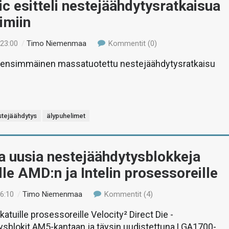
 esitteli nestejäähdytysratkaisua
imiin
 23:00
/
Timo Niemenmaa
Kommentit (0)
ensimmäinen massatuotettu nestejäähdytysratkaisu
.
stejäähdytys
älypuhelimet
a uusia nestejäähdytysblokkeja
lle AMD:n ja Intelin prosessoreille
16:10
/
Timo Niemenmaa
Kommentit (4)
atuille prosessoreille Velocity² Direct Die -
ysblokit AM5-kantaan ja täysin uudistettuna LGA1700-