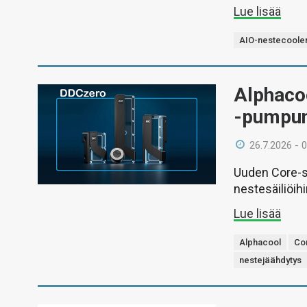
Lue lisää
AIO-nestecooler
Alphaco
-pumpun 
26.7.2026 - 
Uuden Core-s
nestesäiliöih
Lue lisää
Alphacool
Co
nestejäähdytys