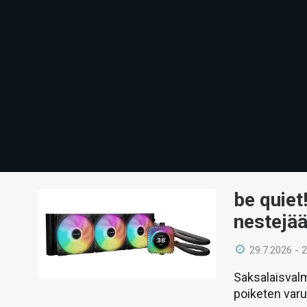
be quiet
nestejää
29.7.2026 - 
Saksalaisvalm
poiketen var