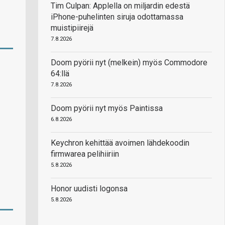
Tim Culpan: Applella on miljardin edestä
iPhone-puhelinten siruja odottamassa
muistipiirejä
7.8.2026
Doom pyörii nyt (melkein) myös Commodore
64:llä
7.8.2026
Doom pyörii nyt myös Paintissa
6.8.2026
Keychron kehittää avoimen lähdekoodin
firmwarea pelihiiriin
5.8.2026
Honor uudisti logonsa
5.8.2026