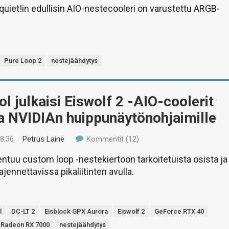
uiet!in edullisin AIO-nestecooleri on varustettu ARGB-
Pure Loop 2
nestejäähdytys
l julkaisi Eiswolf 2 -AIO-coolerit
a NVIDIAn huippunäytönohjaimille
08:36
/
Petrus Laine
Kommentit (12)
entuu custom loop -nestekiertoon tarkoitetuista osista ja
ajennettavissa pikaliitinten avulla.
l
DC-LT 2
Eisblock GPX Aurora
Eiswolf 2
GeForce RTX 40
Radeon RX 7000
nestejäähdytys