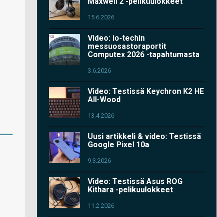
Maxwell 2 -pelikuulokkeet
15.6.2026
Video: io-techin
messuosastoraportit
Computex 2026 -tapahtumasta
3.6.2026
Video: Testissä Keychron K2 HE
All-Wood
13.4.2026
Uusi artikkeli & video: Testissä
Google Pixel 10a
9.3.2026
Video: Testissä Asus ROG
Kithara -pelikuulokkeet
11.2.2026