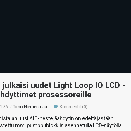
! julkaisi uudet Light Loop IO LCD -
hdyttimet prosessoreille
21:36
/
Timo Niemenmaa
Kommentit (0)
istajan uusi AIO-nestejäähdytin on edeltäjästään
ustettu mm. pumppublokkiin asennetulla LCD-näytöllä.