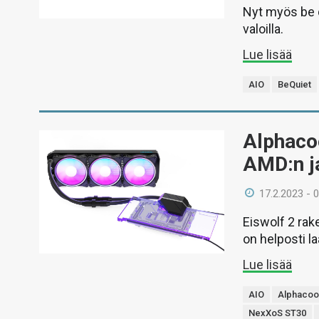
Nyt myös be q
valoilla.
Lue lisää
AIO
BeQuiet
Alphacoo
AMD:n j
17.2.2023 - 
Eiswolf 2 rak
on helposti la
Lue lisää
AIO
Alphacoo
NexXoS ST30