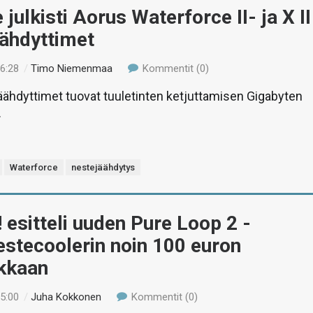
 julkisti Aorus Waterforce II- ja X II
äähdyttimet
16:28
/
Timo Niemenmaa
Kommentit (0)
ähdyttimet tuovat tuuletinten ketjuttamisen Gigabyten
.
Waterforce
nestejäähdytys
! esitteli uuden Pure Loop 2 -
stecoolerin noin 100 euron
okkaan
15:00
/
Juha Kokkonen
Kommentit (0)