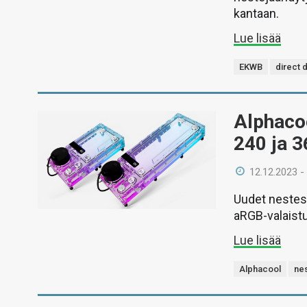
kantaan.
Lue lisää
EKWB
direct 
Alphacoo
240 ja 3
12.12.2023 -
Uudet nestesä
aRGB-valaistu
Lue lisää
Alphacool
ne