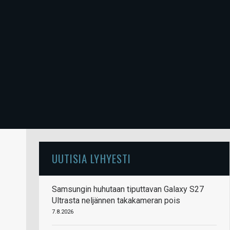
UUTISIA LYHYESTI
Samsungin huhutaan tiputtavan Galaxy S27
Ultrasta neljännen takakameran pois
7.8.2026