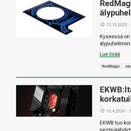
RedMagic
älypuhel
13.10.2025 -
Kyseessä on 
älypuhelimiin
Lue lisää
RedMagic
ne
EKWB:lt
korkatui
16.4.2024 - 
EKWB tuo kork
nestejäähdyt