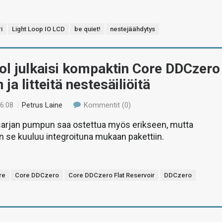
i
Light Loop IO LCD
be quiet!
nestejäähdytys
ol julkaisi kompaktin Core DDCzero
ja litteitä nestesäiliöitä
06:08
/
Petrus Laine
Kommentit (0)
arjan pumpun saa ostettua myös erikseen, mutta
in se kuuluu integroituna mukaan pakettiin.
re
Core DDCzero
Core DDCzero Flat Reservoir
DDCzero