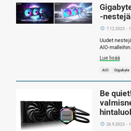
Gigabyte
-nestej
7.12.2023 - 
Uudet nestejä
AIO-malleihin
Lue lisää
AIO
Gigabyte
Be quiet
valmisne
hintalu
26.9.2023 - 