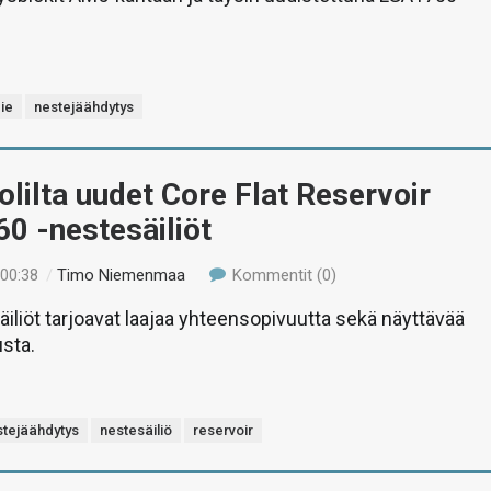
die
nestejäähdytys
lilta uudet Core Flat Reservoir
60 -nestesäiliöt
 00:38
/
Timo Niemenmaa
Kommentit (0)
iliöt tarjoavat laajaa yhteensopivuutta sekä näyttävää
sta.
stejäähdytys
nestesäiliö
reservoir