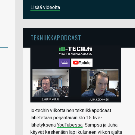
Lisää videoita
TEKNIIKKAPODCAST
io-techin viikottainen tekniikkapodcast
lähetetään perjantaisin klo 15 live-
lähetyksenä
YouTubessa
. Sampsa ja Juha
käyvät keskenään läpi kuluneen viikon ajalta