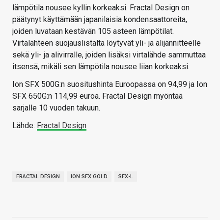
lämpötila nousee kyllin korkeaksi. Fractal Design on
päätynyt käyttämään japanilaisia kondensaattoreita,
joiden luvataan kestävän 105 asteen lämpötilat.
Virtalähteen suojauslistalta löytyvät yli- ja alijännitteelle
sekä yli- ja alivirralle, joiden lisäksi virtalähde sammuttaa
itsensä, mikäli sen lämpötila nousee liian korkeaksi.
Ion SFX 500G:n suositushinta Euroopassa on 94,99 ja Ion
SFX 650G:n 114,99 euroa. Fractal Design myöntää
sarjalle 10 vuoden takuun.
Lähde:
Fractal Design
FRACTAL DESIGN
ION SFX GOLD
SFX-L