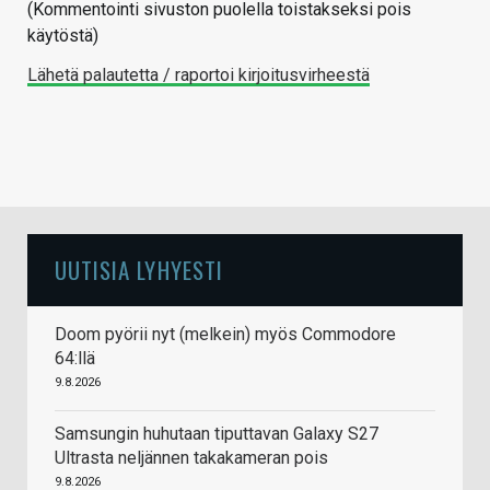
(Kommentointi sivuston puolella toistakseksi pois
käytöstä)
Lähetä palautetta / raportoi kirjoitusvirheestä
UUTISIA LYHYESTI
Doom pyörii nyt (melkein) myös Commodore
64:llä
9.8.2026
Samsungin huhutaan tiputtavan Galaxy S27
Ultrasta neljännen takakameran pois
9.8.2026