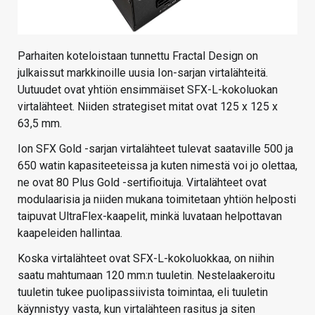
Parhaiten koteloistaan tunnettu Fractal Design on
julkaissut markkinoille uusia Ion-sarjan virtalähteitä.
Uutuudet ovat yhtiön ensimmäiset SFX-L-kokoluokan
virtalähteet. Niiden strategiset mitat ovat 125 x 125 x
63,5 mm.
Ion SFX Gold -sarjan virtalähteet tulevat saataville 500 ja
650 watin kapasiteeteissa ja kuten nimestä voi jo olettaa,
ne ovat 80 Plus Gold -sertifioituja. Virtalähteet ovat
modulaarisia ja niiden mukana toimitetaan yhtiön helposti
taipuvat UltraFlex-kaapelit, minkä luvataan helpottavan
kaapeleiden hallintaa.
Koska virtalähteet ovat SFX-L-kokoluokkaa, on niihin
saatu mahtumaan 120 mm:n tuuletin. Nestelaakeroitu
tuuletin tukee puolipassiivista toimintaa, eli tuuletin
käynnistyy vasta, kun virtalähteen rasitus ja siten