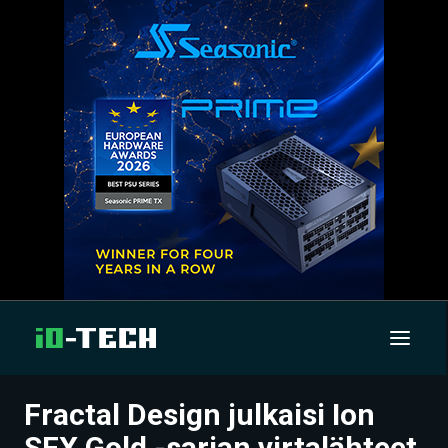
Fractal Design julkaisi Ion
UUTISET
SFX Gold -sarjan virtalähteet