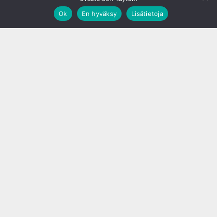
Ok
En hyväksy
Lisätietoja
;