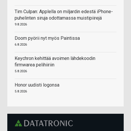
Tim Culpan: Applella on miljardin edestä iPhone-
puhelinten siruja odottamassa muistipiirejä
9.8.2026
Doom pyörii nyt myös Paintissa
6.8.2026
Keychron kehittää avoimen lähdekoodin
firmwarea pelihiiriin
5.8.2026
Honor uudisti logonsa
5.8.2026