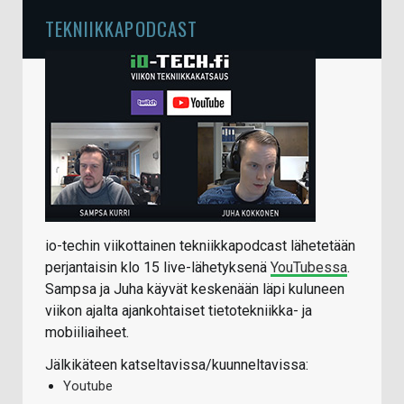
TEKNIIKKAPODCAST
io-techin viikottainen tekniikkapodcast lähetetään
perjantaisin klo 15 live-lähetyksenä
YouTubessa
.
Sampsa ja Juha käyvät keskenään läpi kuluneen
viikon ajalta ajankohtaiset tietotekniikka- ja
mobiiliaiheet.
Jälkikäteen katseltavissa/kuunneltavissa:
Youtube