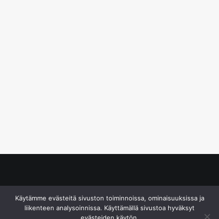
© S&J Media Oy
Käytämme evästeitä sivuston toiminnoissa, ominaisuuksissa ja
liikenteen analysoinnissa. Käyttämällä sivustoa hyväksyt
evästeiden käytön.