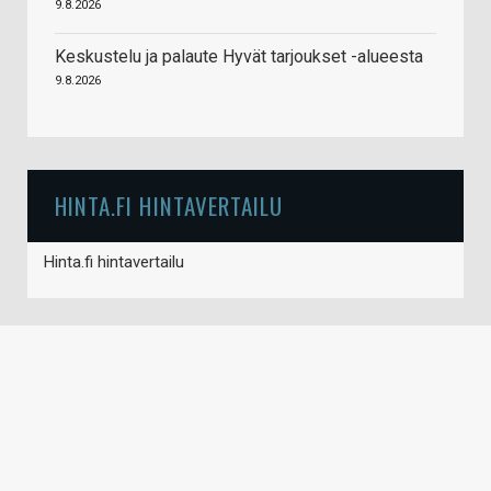
9.8.2026
Keskustelu ja palaute Hyvät tarjoukset -alueesta
9.8.2026
HINTA.FI HINTAVERTAILU
Hinta.fi hintavertailu