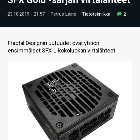
ARTIKKELIT
23.10.2019 - 21:57
Petrus Laine
Tietotekniikka
2
VIDEOT
TECHBBS
Fractal Designin uutuudet ovat yhtiön
TIETOA
ensimmäiset SFX-L-kokoluokan virtalähteet.
HINTA.FI
KAUPPA
VAIHDA TEEMA
HAKU