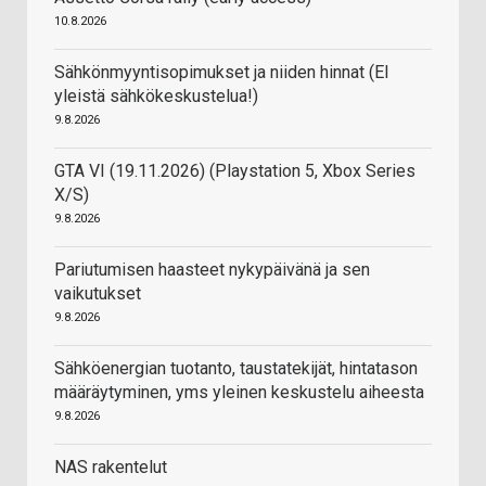
10.8.2026
Sähkönmyyntisopimukset ja niiden hinnat (EI
yleistä sähkökeskustelua!)
9.8.2026
GTA VI (19.11.2026) (Playstation 5, Xbox Series
X/S)
9.8.2026
Pariutumisen haasteet nykypäivänä ja sen
vaikutukset
9.8.2026
Sähköenergian tuotanto, taustatekijät, hintatason
määräytyminen, yms yleinen keskustelu aiheesta
9.8.2026
NAS rakentelut