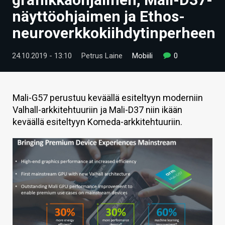
ARTIKKELIT
näyttöohjaimen ja Ethos-
neuroverkkokiihdytinperheen
VIDEOT
TECHBBS
24.10.2019 - 13:10
Petrus Laine
Mobiili
0
TIETOA
HINTA.FI
Mali-G57 perustuu keväällä esiteltyyn moderniin
Valhall-arkkitehtuuriin ja Mali-D37 niin ikään
KAUPPA
keväällä esiteltyyn Komeda-arkkitehtuuriin.
VAIHDA TEEMA
HAKU