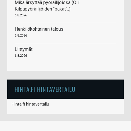
Mikä ärsyttää pyöräilijöissä (Oli:
Kilpapyöräilijöiden "pakat"..)
6.8.2026
Henkilökohtainen talous
6.8.2026
Liittymät
6.8.2026
HINTA.FI HINTAVERTAILU
Hinta.fi hintavertailu