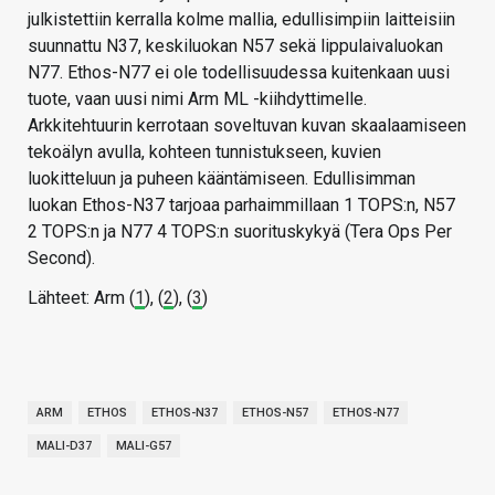
julkistettiin kerralla kolme mallia, edullisimpiin laitteisiin
suunnattu N37, keskiluokan N57 sekä lippulaivaluokan
N77. Ethos-N77 ei ole todellisuudessa kuitenkaan uusi
tuote, vaan uusi nimi Arm ML -kiihdyttimelle.
Arkkitehtuurin kerrotaan soveltuvan kuvan skaalaamiseen
tekoälyn avulla, kohteen tunnistukseen, kuvien
luokitteluun ja puheen kääntämiseen. Edullisimman
luokan Ethos-N37 tarjoaa parhaimmillaan 1 TOPS:n, N57
2 TOPS:n ja N77 4 TOPS:n suorituskykyä (Tera Ops Per
Second).
Lähteet: Arm (
1
), (
2
), (
3
)
ARM
ETHOS
ETHOS-N37
ETHOS-N57
ETHOS-N77
MALI-D37
MALI-G57