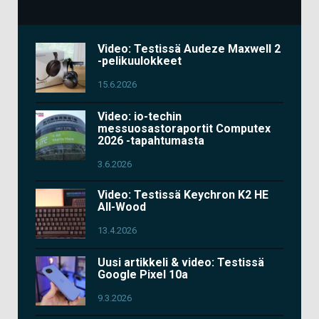
Video: Testissä Audeze Maxwell 2
-pelikuulokkeet
15.6.2026
Video: io-techin
messuosastoraportit Computex
2026 -tapahtumasta
3.6.2026
Video: Testissä Keychron K2 HE
All-Wood
13.4.2026
Uusi artikkeli & video: Testissä
Google Pixel 10a
9.3.2026