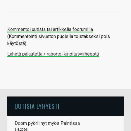
Kommentoi uutista tai artikkelia foorumilla
(Kommentointi sivuston puolella toistakseksi pois
käytöstä)
Lähetä palautetta / raportoi kirjoitusvirheestä
UUTISIA LYHYESTI
Doom pyörii nyt myös Paintissa
6.8.2026