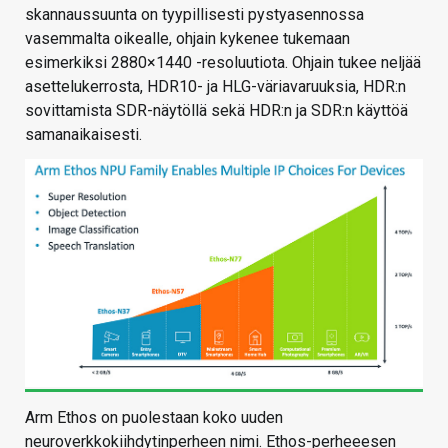
skannaussuunta on tyypillisesti pystyasennossa
vasemmalta oikealle, ohjain kykenee tukemaan
esimerkiksi 2880×1440 -resoluutiota. Ohjain tukee neljää
asettelukerrosta, HDR10- ja HLG-väriavaruuksia, HDR:n
sovittamista SDR-näytöllä sekä HDR:n ja SDR:n käyttöä
samanaikaisesti.
Arm Ethos on puolestaan koko uuden
neuroverkkokiihdytinperheen nimi. Ethos-perheeesen