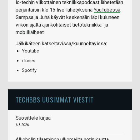
io-techin viikottainen tekniikkapodcast lähetetään
perjantaisin klo 15 live-lähetyksenä
YouTubessa
.
Sampsa ja Juha käyvät keskenään läpi kuluneen
viikon ajalta ajankohtaiset tietotekniikka- ja
mobiiliaiheet.
Jälkikäteen katseltavissa/kuunneltavissa:
Youtube
iTunes
Spotify
TECHBBS UUSIMMAT VIESTIT
Suosittele kirjaa
6.8.2026
Alkoholin tilaaminen ulkomailta netin kautta