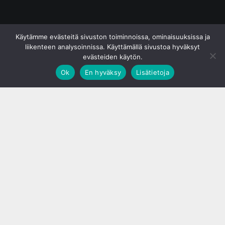
© S&J Media Oy
Käytämme evästeitä sivuston toiminnoissa, ominaisuuksissa ja
liikenteen analysoinnissa. Käyttämällä sivustoa hyväksyt
evästeiden käytön.
Ok
En hyväksy
Lisätietoja
;