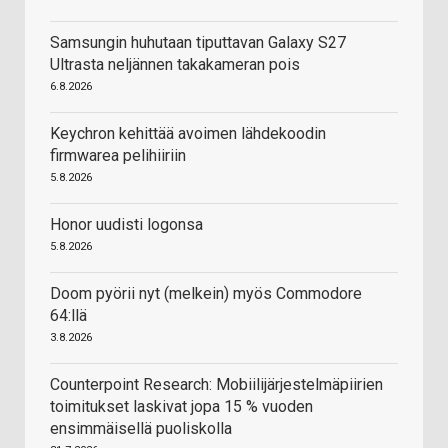
Samsungin huhutaan tiputtavan Galaxy S27
Ultrasta neljännen takakameran pois
6.8.2026
Keychron kehittää avoimen lähdekoodin
firmwarea pelihiiriin
5.8.2026
Honor uudisti logonsa
5.8.2026
Doom pyörii nyt (melkein) myös Commodore
64:llä
3.8.2026
Counterpoint Research: Mobiilijärjestelmäpiirien
toimitukset laskivat jopa 15 % vuoden
ensimmäisellä puoliskolla