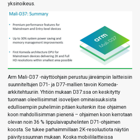
yksinoikeus.
Arm Mali-D37 -näyttöohjain perustuu järeämpiin laitteisiin
suunniteltujen D71- ja D77-mallien tavoin Komeda-
arkkitehtuuriin. Yhtiön mukaan D37:ssa on keskitytty
tuomaan oleellisimmat isoveljien ominaisuuksista
edullisempiin puhelimiin pitäen kuitenkin itse ohjaimen
koon mahdollisimman pienenä – ohjaimen koon kerrotaan
olevan noin 36 % lippulaivapuhelinten D71-ohjaimen
koosta. Se tukee parhaimmillaan 2K-resoluutiota näytön
päivityssuunnan mukaan. Koska mobiililaitteissa