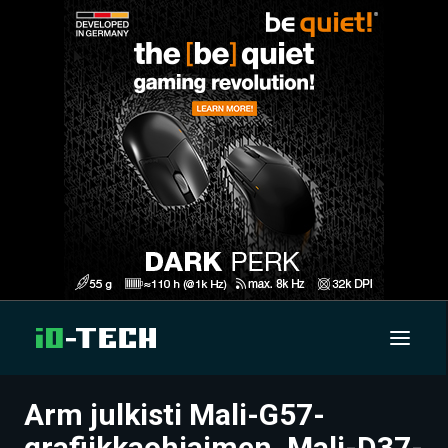
Arm julkisti Mali-G57-
UUTISET
grafiikkaohjaimen, Mali-D37-