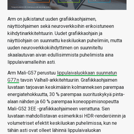
Arm on julkistanut uuden grafiikkaohjaimen,
näyttöohjaimen sekä neuroverkkoihin erikoistuneen
kiihdytinarkkitehtuurin. Uudet grafiikkaohjain ja
näyttöohjain on suunnattu keskiluokan puhelimiin, mutta
uuden neuroverkkokiihdyttimen on suunniteltu
skaalautuvan aivan edullisimmista puhelimista aina
lippulaivamalleihin asti.
Arm Mali-G57 perustuu
lippulaivaluokkaan suunnatun
G77:n
tavoin Valhall-arkkitehtuuriin. Grafiikkaohjaimen
luvataan tarjoavan keskimäärin kolmanneksen parempaa
energiatehokkuutta, 30 % parempaa suorituskykyä pinta-
alaan nähden ja 60 % parempaa koneoppimisnopeutta
Mali-G52 3EE -grafiikkaohjaimeen verrattuna. Sen
luvataan mahdollistavan esimerkiksi HDR-renderöinnin ja
volumetriset efektit keskiluokan puhelimissa, kun ne
tähän asti ovat olleet lähinnä lippulaivaluokan