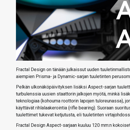
Fractal Design on tänään julkaissut uuden tuuletinmallis
aiempien Prisma- ja Dynamic-sarjan tuuletinten perusom
Pelkän ulkonäköpäivityksen lisäksi Aspect-sarjan tuulet
turbulenssia uusien staattorin jalkojen myötä, minkä lisä
teknologiaa (kohouma roottorin lapojen tuloreunassa), jon
käyttävät rihlalaakerointia (rifle bearing). Suoraan suori
tuulettimet tukevat ketjutusta, eli tuuletinten virtajohdos
Fractal Design Aspect-sarjaan kuuluu 120 mm:n kokoiset