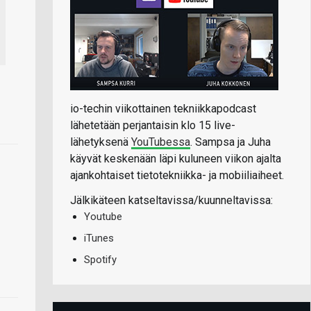
io-techin viikottainen tekniikkapodcast
lähetetään perjantaisin klo 15 live-
lähetyksenä
YouTubessa
. Sampsa ja Juha
käyvät keskenään läpi kuluneen viikon ajalta
ajankohtaiset tietotekniikka- ja mobiiliaiheet.
Jälkikäteen katseltavissa/kuunneltavissa:
Youtube
iTunes
Spotify