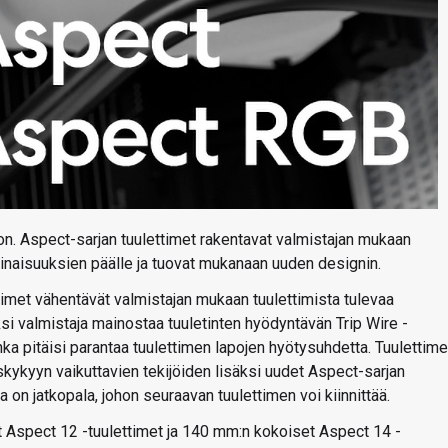
ton. Aspect-sarjan tuulettimet rakentavat valmistajan mukaan
inaisuuksien päälle ja tuovat mukanaan uuden designin.
timet vähentävät valmistajan mukaan tuulettimista tulevaa
ksi valmistaja mainostaa tuuletinten hyödyntävän Trip Wire -
ka pitäisi parantaa tuulettimen lapojen hyötysuhdetta. Tuulettime
tuskykyyn vaikuttavien tekijöiden lisäksi uudet Aspect-sarjan
sa on jatkopala, johon seuraavan tuulettimen voi kiinnittää.
 Aspect 12 -tuulettimet ja 140 mm:n kokoiset Aspect 14 -