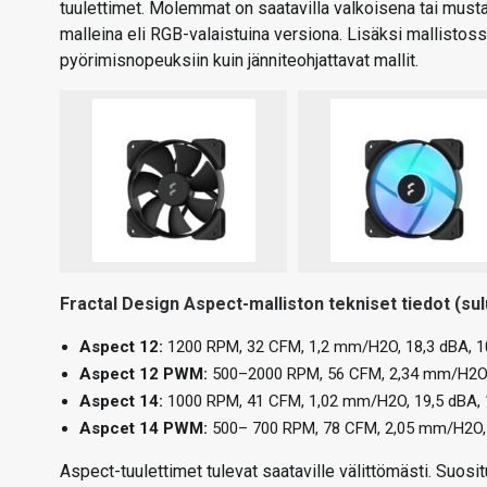
tuulettimet. Molemmat on saatavilla valkoisena tai musta
malleina eli RGB-valaistuina versiona. Lisäksi mallistos
pyörimisnopeuksiin kuin jänniteohjattavat mallit.
Fractal Design Aspect-malliston tekniset tiedot (sul
Aspect 12:
1200 RPM, 32 CFM, 1,2 mm/H2O, 18,3 dBA, 10
Aspect 12 PWM:
500–2000 RPM, 56 CFM, 2,34 mm/H2O, 3
Aspect 14:
1000 RPM, 41 CFM, 1,02 mm/H2O, 19,5 dBA, 1
Aspcet 14 PWM:
500– 700 RPM, 78 CFM, 2,05 mm/H2O, 3
Aspect-tuulettimet tulevat saataville välittömästi. Suosi