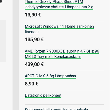
Thermal Grizzly PhaseSheet PTM
B -
jäähdytyslevyn yhdiste Lämpöalusta 2 g
13,90 €
Microsoft Windows 11 Home sähköinen
lisenssi
135,90 €
AMD Ryzen 7 9800X3D suoritin 4,7 GHz 96
MB L3 Tray malli Konekasauksiin
439,00 €
ARCTIC MX-6 8g Lämpötahna
8,90 €
Datatronic pelikoneet
Komponenteille myös kasauspalvelu