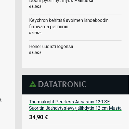
Doom pyörii nyt myös Paintissa
6.8.2026
Keychron kehittää avoimen lähdekoodin
firmwarea pelihiiriin
5.8.2026
Honor uudisti logonsa
5.8.2026
t
Thermalright Peerless Assassin 120 SE
Suoritin Jäähdytyslevy/jäähdytin 12 cm Musta
34,90 €