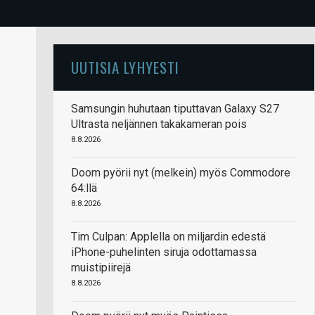
UUTISIA LYHYESTI
Samsungin huhutaan tiputtavan Galaxy S27
Ultrasta neljännen takakameran pois
8.8.2026
Doom pyörii nyt (melkein) myös Commodore
64:llä
8.8.2026
Tim Culpan: Applella on miljardin edestä
iPhone-puhelinten siruja odottamassa
muistipiirejä
8.8.2026