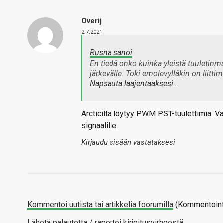
Overij
2.7.2021
Rusna sanoi
En tiedä onko kuinka yleistä tuuletinma
järkevälle. Toki emolevylläkin on liittim
Napsauta laajentaaksesi…
Arcticilta löytyy PWM PST-tuulettimia. 
signaalille.
Kirjaudu sisään vastataksesi
Kommentoi uutista tai artikkelia foorumilla
(Kommentointi
Lähetä palautetta / raportoi kirjoitusvirheestä