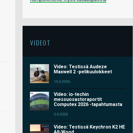
VIDEOT
Video: Testissä Audeze
Maxwell 2 -pelikuulokkeet
15.6.2026
Video: io-techin
messuosastoraportit
Computex 2026 -tapahtumasta
3.6.2026
Video: Testissä Keychron K2 HE
All-Wood