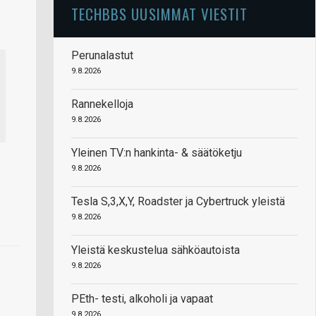
TECHBBS UUSIMMAT VIESTIT
Perunalastut
9.8.2026
Rannekelloja
9.8.2026
Yleinen TV:n hankinta- & säätöketju
9.8.2026
Tesla S,3,X,Y, Roadster ja Cybertruck yleistä
9.8.2026
Yleistä keskustelua sähköautoista
9.8.2026
PEth- testi, alkoholi ja vapaat
9.8.2026