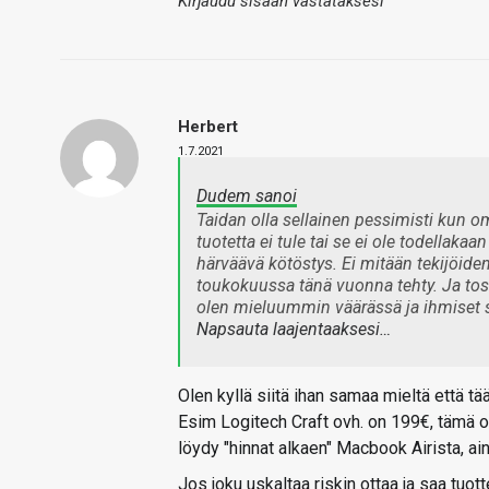
Kirjaudu sisään vastataksesi
Herbert
1.7.2021
Dudem sanoi
Taidan olla sellainen pessimisti kun o
tuotetta ei tule tai se ei ole todellaka
härväävä kötöstys. Ei mitään tekijöide
toukokuussa tänä vuonna tehty. Ja tosi
olen mieluummin väärässä ja ihmiset sa
Napsauta laajentaaksesi…
Olen kyllä siitä ihan samaa mieltä että tä
Esim Logitech Craft ovh. on 199€, tämä o
löydy "hinnat alkaen" Macbook Airista, ai
Jos joku uskaltaa riskin ottaa ja saa tuott