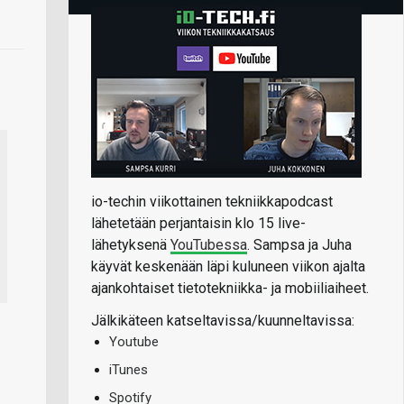
io-techin viikottainen tekniikkapodcast
lähetetään perjantaisin klo 15 live-
lähetyksenä
YouTubessa
. Sampsa ja Juha
käyvät keskenään läpi kuluneen viikon ajalta
ajankohtaiset tietotekniikka- ja mobiiliaiheet.
Jälkikäteen katseltavissa/kuunneltavissa:
Youtube
iTunes
Spotify