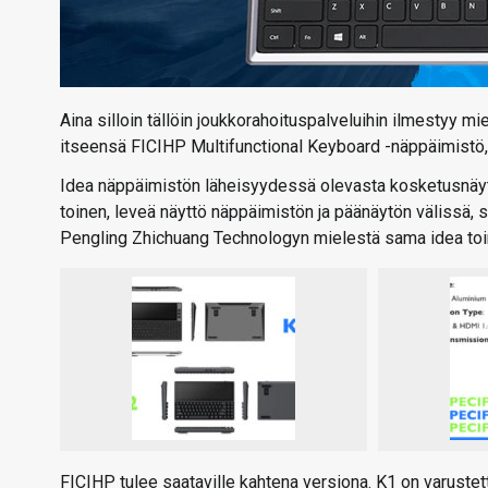
Aina silloin tällöin joukkorahoituspalveluihin ilmestyy mie
itseensä FICIHP Multifunctional Keyboard -näppäimistö, 
Idea näppäimistön läheisyydessä olevasta kosketusnäytös
toinen, leveä näyttö näppäimistön ja päänäytön välissä,
Pengling Zhichuang Technologyn mielestä sama idea toim
FICIHP tulee saataville kahtena versiona. K1 on varustett