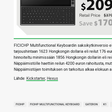
FICICHP Multifunctional Keyboardin saksikytkinversio eli 
tarjoushintaan 1623 Hongkongin dollaria eli reilut 176 e
hinnoiteltu minimissään 1856 Hongkongin dollariin eli re
Näppäimistölle haettiin reilun 4200 euron rahoitusta, mutt
Näppäimistöjen toimituksen on tarkoitus alkaa elokuun a
Lähde:
Kickstarter
,
Hexus
FICIHP
FICIHP MULTIFUNCTIONAL KEYBOARD
GATERON
K1