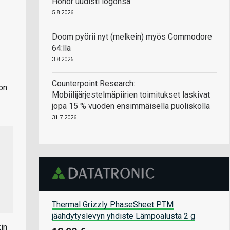
Honor uudisti logonsa
5.8.2026
Doom pyörii nyt (melkein) myös Commodore
64:llä
3.8.2026
Counterpoint Research:
on
Mobiilijärjestelmäpiirien toimitukset laskivat
jopa 15 % vuoden ensimmäisellä puoliskolla
31.7.2026
Thermal Grizzly PhaseSheet PTM
jäähdytyslevyn yhdiste Lämpöalusta 2 g
kin