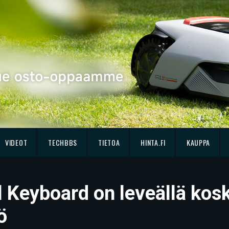
VIDEOT
TECHBBS
TIETOA
HINTA.FI
KAUPPA
l Keyboard on leveällä kos
ö