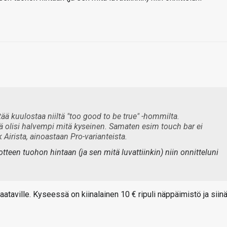
tää kuulostaa niiltä "too good to be true" -hommilta.
ä olisi halvempi mitä kyseinen. Samaten esim touch bar ei
Airista, ainoastaan Pro-varianteista.
otteen tuohon hintaan (ja sen mitä luvattiinkin) niin onnitteluni
saataville. Kyseessä on kiinalainen 10 € ripuli näppäimistö ja siin