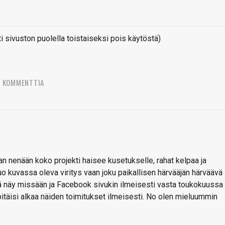
sivuston puolella toistaiseksi pois käytöstä)
7 KOMMENTTIA
an nenään koko projekti haisee kusetukselle, rahat kelpaa ja
 tuo kuvassa oleva viritys vaan joku paikallisen härvääjän härväävä
iä näy missään ja Facebook sivukin ilmeisesti vasta toukokuussa
pitäisi alkaa näiden toimitukset ilmeisesti. No olen mieluummin