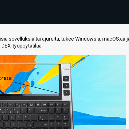
siä sovelluksia tai ajureita, tukee Windowsia, macOS:ää j
 DEX-työpöytätilaa.