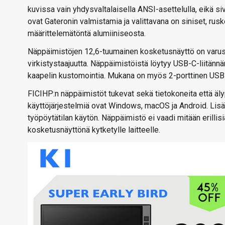
kuvissa vain yhdysvaltalaisella ANSI-asettelulla, eikä si
ovat Gateronin valmistamia ja valittavana on siniset, ru
määrittelemätöntä alumiiniseosta.
Näppäimistöjen 12,6-tuumainen kosketusnäyttö on varust
virkistystaajuutta. Näppäimistöistä löytyy USB-C-liitännä
kaapelin kustomointia. Mukana on myös 2-porttinen USB-
FICIHP:n näppäimistöt tukevat sekä tietokoneita että älypu
käyttöjärjestelmiä ovat Windows, macOS ja Android. Li
työpöytätilan käytön. Näppäimistö ei vaadi mitään erillisi
kosketusnäyttönä kytketylle laitteelle.