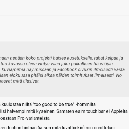
maan nenään koko projekti haisee kusetukselle, rahat kelpaa ja
an tuo kuvassa oleva viritys vaan joku paikallisen härvääjän
n kuvia/nimiä näy missään ja Facebook sivukin ilmeisesti vasta
aan elokuussa pitäisi alkaa näiden toimitukset ilmeisesti. No
avat mitä tilasivat.
ä kuulostaa niiltä "too good to be true" -hommilta.
lisi halvempi mitä kyseinen. Samaten esim touch bar ei Applelta
noastaan Pro-varianteista.
een tuohon hintaan (ja sen mitä luvattiinkin) niin onnitteluni