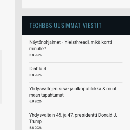
TECHBBS UUSIMMAT VIESTIT
Näytönohjaimet - Yleisthreadi, mikä kortti
minulle?
6.8.2026
Diablo 4
6.8.2026
Yhdysvaltojen sisä- ja ulkopolitiikka & muut
maan tapahtumat
6.8.2026
ä
Yhdysvaltain 45. ja 47. presidentti Donald J.
Trump
5.8.2026