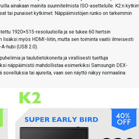
vuilla ainakaan mainita suunnitelmista ISO-asettelulle. K2:n kytki
skeat tai punaiset kytkimet. Näppäimistöjen runko on tarkemmin
ettu 1920×515-resoluutiolla ja se tukee 60 hertsin
n lisäksi myös HDMI-liitin, mutta sen toiminta vaatii ilmeisesti
A-hubi (USB 2.0).
helimia ja taulutietokoneita ja virallisesti tuettuja
säksi näppäimistö mahdollistaa esimerkiksi Samsungin DEX-
ä sovelluksia tai ajureita, vaan sen näyttö näkyy normaalina