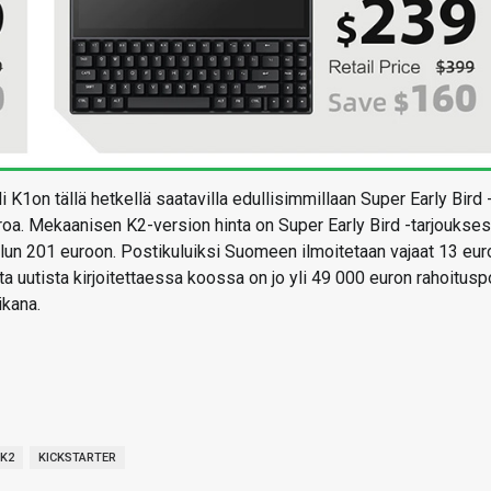
K1on tällä hetkellä saatavilla edullisimmillaan Super Early Bird 
uroa. Mekaanisen K2-version hinta on Super Early Bird -tarjoukse
ilun 201 euroon. Postikuluiksi Suomeen ilmoitetaan vajaat 13 eur
a uutista kirjoitettaessa koossa on jo yli 49 000 euron rahoituspo
ikana.
K2
KICKSTARTER