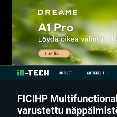
UUTISET
ARTIKKELIT
FICIHP Multifunctiona
varustettu näppäimist