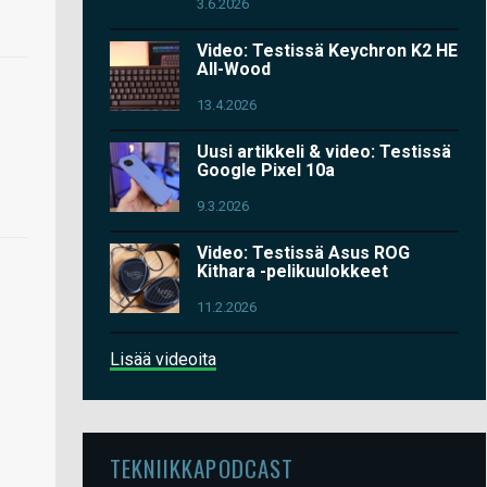
3.6.2026
Video: Testissä Keychron K2 HE
All-Wood
13.4.2026
Uusi artikkeli & video: Testissä
Google Pixel 10a
9.3.2026
Video: Testissä Asus ROG
Kithara -pelikuulokkeet
11.2.2026
Lisää videoita
TEKNIIKKAPODCAST