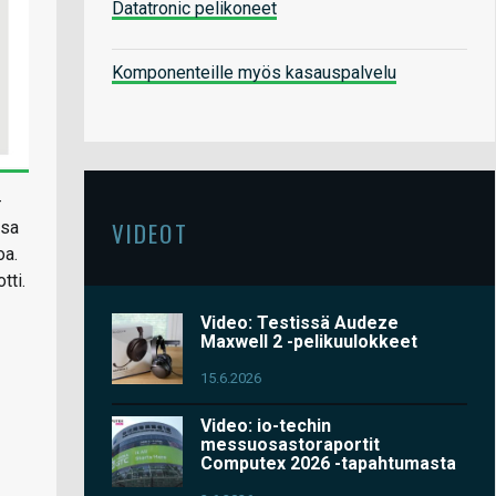
Datatronic pelikoneet
Komponenteille myös kasauspalvelu
-
VIDEOT
ssa
oa.
tti.
Video: Testissä Audeze
Maxwell 2 -pelikuulokkeet
15.6.2026
Video: io-techin
messuosastoraportit
Computex 2026 -tapahtumasta