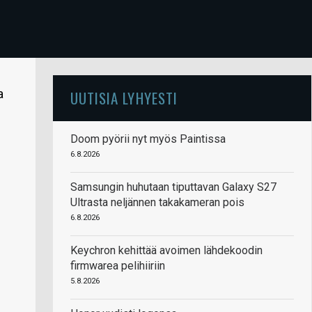
a
UUTISIA LYHYESTI
Doom pyörii nyt myös Paintissa
6.8.2026
Samsungin huhutaan tiputtavan Galaxy S27
Ultrasta neljännen takakameran pois
6.8.2026
Keychron kehittää avoimen lähdekoodin
firmwarea pelihiiriin
5.8.2026