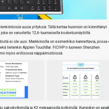
lenkiintoisia uusia yrityksiä. Tällä kertaa huomion on kiinnittänyt
joka on varustettu 12,6-tuumaisella kosketusnäytöllä.
tä ei ole uusi. Markkinoilla on esimerkiksi kannettavia, joissa 
 sekä tietenkin Applen TouchBar. FICIHP:n luoneen Shenzhen
ii myös erillisissä näppäimistöissä.
u saksikytkimillä ja K2 mekaanisilla kytkimillä. Kumpikin on aina