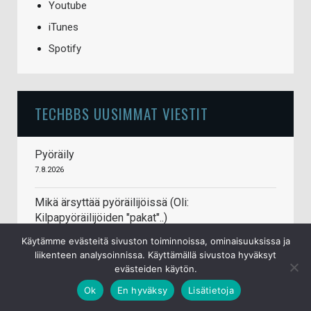
Youtube
iTunes
Spotify
TECHBBS UUSIMMAT VIESTIT
Pyöräily
7.8.2026
Mikä ärsyttää pyöräilijöissä (Oli:
Kilpapyöräilijöiden "pakat"..)
7.8.2026
Käytämme evästeitä sivuston toiminnoissa, ominaisuuksissa ja
liikenteen analysoinnissa. Käyttämällä sivustoa hyväksyt
Battlefield 6
evästeiden käytön.
7.8.2026
Ok
En hyväksy
Lisätietoja