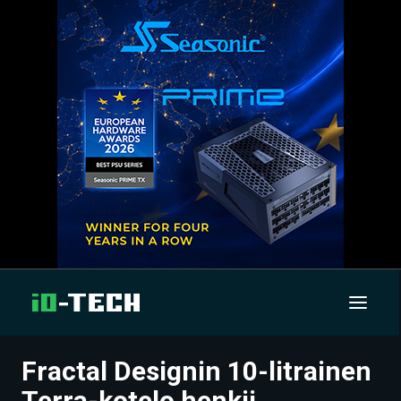
Fractal Designin 10-litrainen
UUTISET
Terra-kotelo henkii