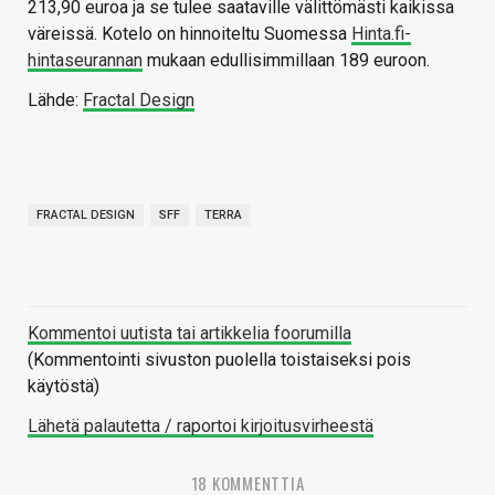
213,90 euroa ja se tulee saataville välittömästi kaikissa
väreissä. Kotelo on hinnoiteltu Suomessa
Hinta.fi-
hintaseurannan
mukaan edullisimmillaan 189 euroon.
Lähde:
Fractal Design
FRACTAL DESIGN
SFF
TERRA
Kommentoi uutista tai artikkelia foorumilla
(Kommentointi sivuston puolella toistaiseksi pois
käytöstä)
Lähetä palautetta / raportoi kirjoitusvirheestä
18 KOMMENTTIA