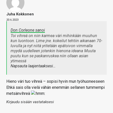
Juha Kokkonen
20.6.2023
Don Corleone sanoi
Toi vihreä on niin karmea väri mihinkään muuhun
kun luontoon. Lime jne. kokeilut tehtiin aikanaan 70-
luvulla ja nyt niitä yritetään epätoivon vimmalla
myydä uudelleen jotenkin hienona ideana
Muuta
puutu kun se paskanruskea niin ollaan asian
ytimessä
Napsauta laajentaaksesi…
Hieno väri tuo vihreä – sopisi hyvin mun työhuoneeseen
Ehkä sais olla vielä vähän enemmän sellanen tummempi
metsänvihreä
Kirjaudu sisään vastataksesi