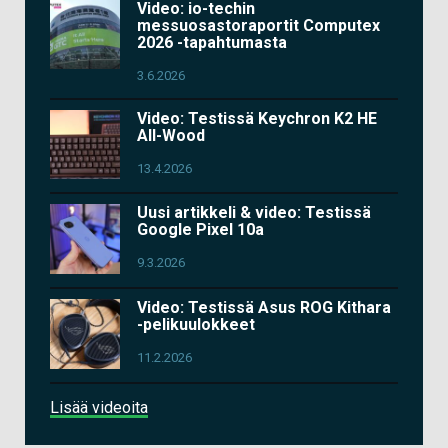
Video: io-techin
messuosastoraportit Computex
2026 -tapahtumasta
3.6.2026
Video: Testissä Keychron K2 HE
All-Wood
13.4.2026
Uusi artikkeli & video: Testissä
Google Pixel 10a
9.3.2026
Video: Testissä Asus ROG Kithara
-pelikuulokkeet
11.2.2026
Lisää videoita