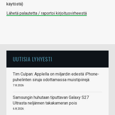
käytöstä)
Lähetä palautetta / raportoi kirjoitusvirheestä
UUTISIA LYHYESTI
Tim Culpan: Applella on miljardin edestä iPhone-
puhelinten siruja odottamassa muistipiirejä
7.8.2026
Samsungin huhutaan tiputtavan Galaxy S27
Ultrasta neljännen takakameran pois
6.8.2026