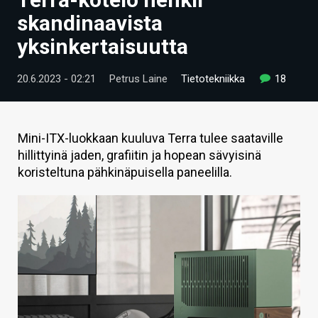
ARTIKKELIT
skandinaavista
yksinkertaisuutta
VIDEOT
TECHBBS
20.6.2023 - 02:21
Petrus Laine
Tietotekniikka
18
TIETOA
HINTA.FI
Mini-ITX-luokkaan kuuluva Terra tulee saataville
hillittyinä jaden, grafiitin ja hopean sävyisinä
KAUPPA
koristeltuna pähkinäpuisella paneelilla.
VAIHDA TEEMA
HAKU