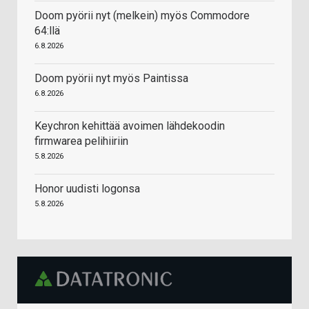
Doom pyörii nyt (melkein) myös Commodore
64:llä
6.8.2026
Doom pyörii nyt myös Paintissa
6.8.2026
Keychron kehittää avoimen lähdekoodin
firmwarea pelihiiriin
5.8.2026
Honor uudisti logonsa
5.8.2026