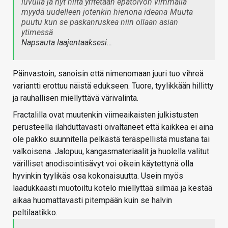
luvulla ja nyt niitä yritetään epätoivon vimmalla
myydä uudelleen jotenkin hienona ideana
Muuta
puutu kun se paskanruskea niin ollaan asian
ytimessä
Napsauta laajentaaksesi…
Päinvastoin, sanoisin että nimenomaan juuri tuo vihreä
variantti erottuu näistä edukseen. Tuore, tyylikkään hillitty
ja rauhallisen miellyttävä värivalinta.
Fractalilla ovat muutenkin viimeaikaisten julkistusten
perusteella ilahduttavasti oivaltaneet että kaikkea ei aina
ole pakko suunnitella pelkästä teräspellistä mustana tai
valkoisena. Jalopuu, kangasmateriaalit ja huolella valitut
värilliset anodisointisävyt voi oikein käytettynä olla
hyvinkin tyylikäs osa kokonaisuutta. Usein myös
laadukkaasti muotoiltu kotelo miellyttää silmää ja kestää
aikaa huomattavasti pitempään kuin se halvin
peltilaatikko.