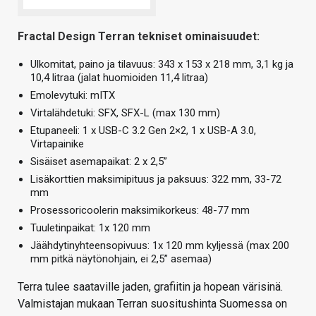
Fractal Design Terran tekniset ominaisuudet:
Ulkomitat, paino ja tilavuus: 343 x 153 x 218 mm, 3,1 kg ja
10,4 litraa (jalat huomioiden 11,4 litraa)
Emolevytuki: mITX
Virtalähdetuki: SFX, SFX-L (max 130 mm)
Etupaneeli: 1 x USB-C 3.2 Gen 2×2, 1 x USB-A 3.0,
Virtapainike
Sisäiset asemapaikat: 2 x 2,5”
Lisäkorttien maksimipituus ja paksuus: 322 mm, 33-72
mm
Prosessoricoolerin maksimikorkeus: 48-77 mm
Tuuletinpaikat: 1x 120 mm
Jäähdytinyhteensopivuus: 1x 120 mm kyljessä (max 200
mm pitkä näytönohjain, ei 2,5” asemaa)
Terra tulee saataville jaden, grafiitin ja hopean värisinä.
Valmistajan mukaan Terran suositushinta Suomessa on