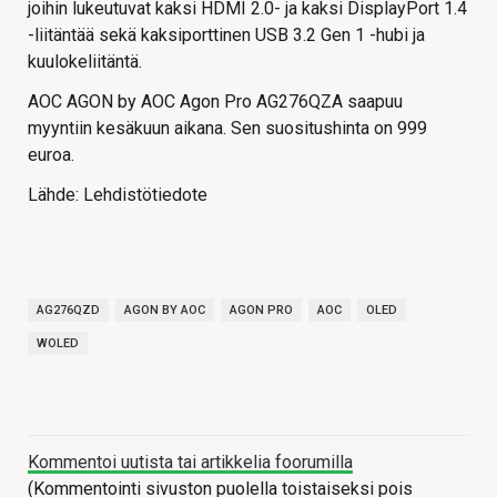
joihin lukeutuvat kaksi HDMI 2.0- ja kaksi DisplayPort 1.4
-liitäntää sekä kaksiporttinen USB 3.2 Gen 1 -hubi ja
kuulokeliitäntä.
AOC AGON by AOC Agon Pro AG276QZA saapuu
myyntiin kesäkuun aikana. Sen suositushinta on 999
euroa.
Lähde: Lehdistötiedote
AG276QZD
AGON BY AOC
AGON PRO
AOC
OLED
WOLED
Kommentoi uutista tai artikkelia foorumilla
(Kommentointi sivuston puolella toistaiseksi pois