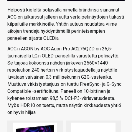
Helposti kieleltä soljuvalla nimellä brändinsä siunannut
AOC on julkaissut jälleen uutta verta pelinäyttöjen tiukasti
kilpailuille markkinoille. Yhtiön uutuus noudattaa viime
aikojen trendejä hyödyntämällä perinteisempien
paneelien sijasta OLEDia.
AOC:n AGON by AOC Agon Pro AG276QZD on 26,5-
tuumaisella LG:n OLED-paneelilla varustettu pelinäyttö.
Se tarjoaa kokoonsa nähden järkevän 2560×1440-
resoluution 240 hertsin virkistystaajuudella ja näytölle
luvataan vaivainen 0,3 millisekunnin G2G-vasteaika.
Muuttuva virkistystaajuus on tuettu FreeSync- ja G-Sync
Compatible -sertifioituna. Paneeli on 10-bittinen ja
kykenee toistamaan 98,5 % DCI-P3-väriavaruudesta.
Myös HDR10 on tuettu, mutta näytön kirkkaudesta yhtiö
on hyvin hiljaa.