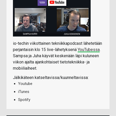
io-techin viikottainen tekniikkapodcast lähetetään
perjantaisin klo 15 live-lähetyksenä
YouTubessa
.
Sampsa ja Juha käyvät keskenään läpi kuluneen
viikon ajalta ajankohtaiset tietotekniikka- ja
mobiiliaiheet.
Jälkikäteen katseltavissa/kuunneltavissa:
Youtube
iTunes
Spotify