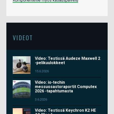
Komponenteille myös kasauspalvelu
VIDEOT
Video: Testissä Audeze Maxwell 2
-pelikuulokkeet
15.6.2026
Video: io-techin
messuosastoraportit Computex
2026 -tapahtumasta
3.6.2026
Video: Testissä Keychron K2 HE