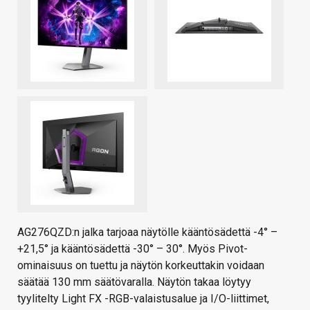
AG276QZD:n jalka tarjoaa näytölle kääntösädettä -4° –
+21,5° ja kääntösädettä -30° – 30°. Myös Pivot-
ominaisuus on tuettu ja näytön korkeuttakin voidaan
säätää 130 mm säätövaralla. Näytön takaa löytyy
tyylitelty Light FX -RGB-valaistusalue ja I/O-liittimet,