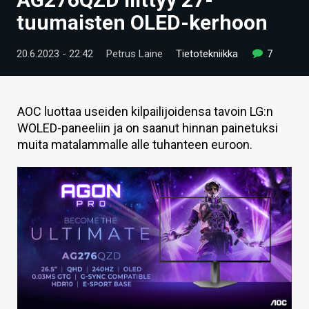
ARTIKKELIT
tuumaisten OLED-kerhoon
VIDEOT
20.6.2023 - 22:42
Petrus Laine
Tietotekniikka
7
TECHBBS
TIETOA
AOC luottaa useiden kilpailijoidensa tavoin LG:n
WOLED-paneeliin ja on saanut hinnan painetuksi
HINTA.FI
muita matalammalle alle tuhanteen euroon.
KAUPPA
VAIHDA TEEMA
HAKU