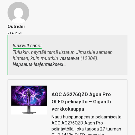
Outrider
21.6.2023
lunkwill sanoi
Tuliskin, näyttää tämä listatun Jimssille samaan
hintaan, kuin muutkin
vastaavat
(1200€).
Napsauta laajentaaksesi…
AOC AG276QZD Agon Pro
OLED pelinäyttö – Gigantti
verkkokauppa
Nauti huippunopeasta pelaamisesta
AOC AG276QZD Agon Pro -
pelinäytöllä, joka tarjoaa 27 tuuman