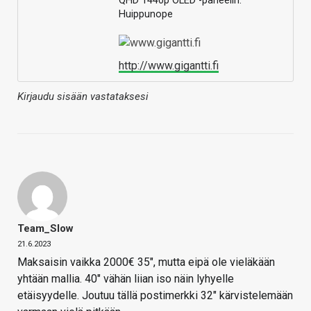
QHD 1440p OLED -paneelin.
Huippunope
http://www.gigantti.fi
Kirjaudu sisään vastataksesi
Team_Slow
21.6.2023
Maksaisin vaikka 2000€ 35″, mutta eipä ole vieläkään
yhtään mallia. 40″ vähän liian iso näin lyhyelle
etäisyydelle. Joutuu tällä postimerkki 32″ kärvistelemään