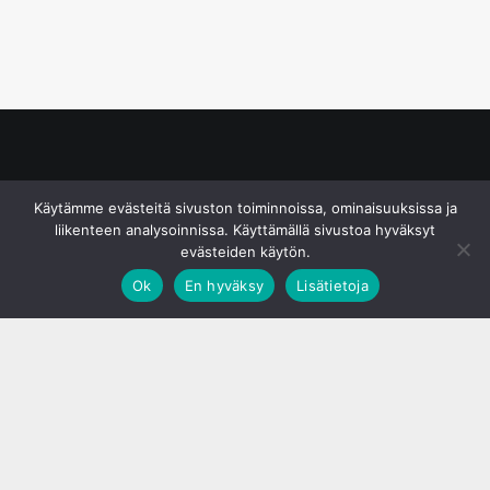
© S&J Media Oy
Käytämme evästeitä sivuston toiminnoissa, ominaisuuksissa ja
liikenteen analysoinnissa. Käyttämällä sivustoa hyväksyt
evästeiden käytön.
Ok
En hyväksy
Lisätietoja
;