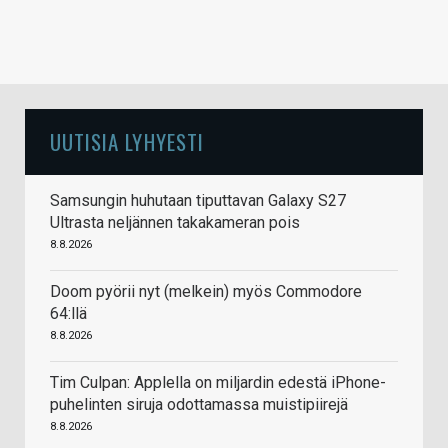
UUTISIA LYHYESTI
Samsungin huhutaan tiputtavan Galaxy S27
Ultrasta neljännen takakameran pois
8.8.2026
Doom pyörii nyt (melkein) myös Commodore
64:llä
8.8.2026
Tim Culpan: Applella on miljardin edestä iPhone-
puhelinten siruja odottamassa muistipiirejä
8.8.2026