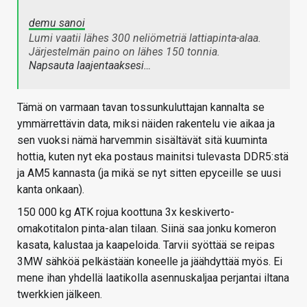
demu sanoi
Lumi vaatii lähes 300 neliömetriä lattiapinta-alaa.
Järjestelmän paino on lähes 150 tonnia.
Napsauta laajentaaksesi…
Tämä on varmaan tavan tossunkuluttajan kannalta se
ymmärrettävin data, miksi näiden rakentelu vie aikaa ja
sen vuoksi nämä harvemmin sisältävät sitä kuuminta
hottia, kuten nyt eka postaus mainitsi tulevasta DDR5:stä
ja AM5 kannasta (ja mikä se nyt sitten epyceille se uusi
kanta onkaan).
150 000 kg ATK rojua koottuna 3x keskiverto-
omakotitalon pinta-alan tilaan. Siinä saa jonku komeron
kasata, kalustaa ja kaapeloida. Tarvii syöttää se reipas
3MW sähköä pelkästään koneelle ja jäähdyttää myös. Ei
mene ihan yhdellä laatikolla asennuskaljaa perjantai iltana
twerkkien jälkeen.