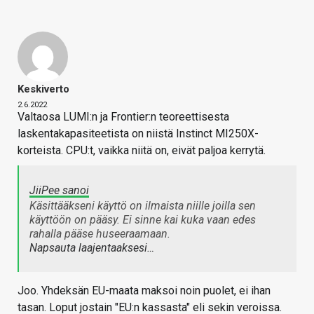
Keskiverto
2.6.2022
Valtaosa LUMI:n ja Frontier:n teoreettisesta
laskentakapasiteetista on niistä Instinct MI250X-
korteista. CPU:t, vaikka niitä on, eivät paljoa kerrytä.
JiiPee sanoi
Käsittääkseni käyttö on ilmaista niille joilla sen
käyttöön on pääsy. Ei sinne kai kuka vaan edes
rahalla pääse huseeraamaan.
Napsauta laajentaaksesi…
Joo. Yhdeksän EU-maata maksoi noin puolet, ei ihan
tasan. Loput jostain "EU:n kassasta" eli sekin veroissa.