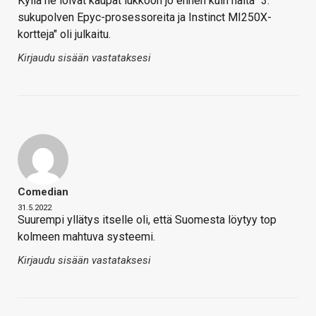
Kyllä ne löivät kaupat lukkoon jo ennen kuin näitä "3.
sukupolven Epyc-prosessoreita ja Instinct MI250X-
kortteja" oli julkaitu.
Kirjaudu sisään vastataksesi
Comedian
31.5.2022
Suurempi yllätys itselle oli, että Suomesta löytyy top
kolmeen mahtuva systeemi.
Kirjaudu sisään vastataksesi