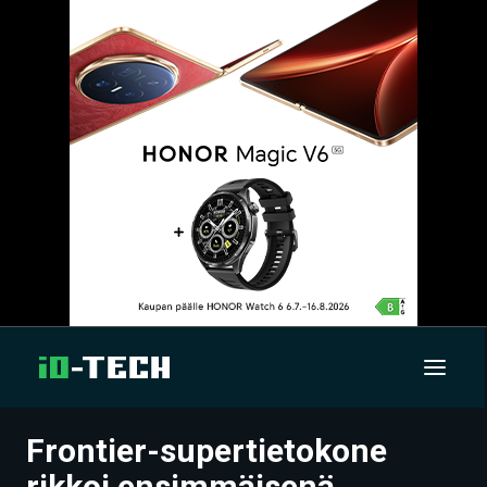
Frontier-supertietokone
UUTISET
rikkoi ensimmäisenä