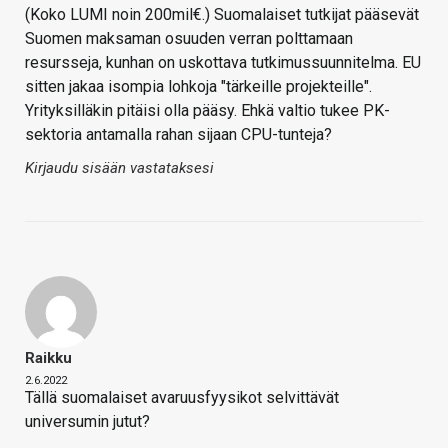
(Koko LUMI noin 200mil€.) Suomalaiset tutkijat pääsevät
Suomen maksaman osuuden verran polttamaan
resursseja, kunhan on uskottava tutkimussuunnitelma. EU
sitten jakaa isompia lohkoja "tärkeille projekteille".
Yrityksilläkin pitäisi olla pääsy. Ehkä valtio tukee PK-
sektoria antamalla rahan sijaan CPU-tunteja?
Kirjaudu sisään vastataksesi
Raikku
2.6.2022
Tällä suomalaiset avaruusfyysikot selvittävät
universumin jutut?