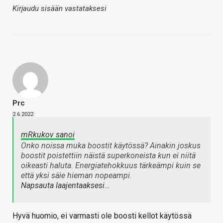
Kirjaudu sisään vastataksesi
Prc
2.6.2022
mRkukov sanoi
Onko noissa muka boostit käytössä? Ainakin joskus
boostit poistettiin näistä superkoneista kun ei niitä
oikeasti haluta. Energiatehokkuus tärkeämpi kuin se
että yksi säie hieman nopeampi.
Napsauta laajentaaksesi…
Hyvä huomio, ei varmasti ole boosti kellot käytössä