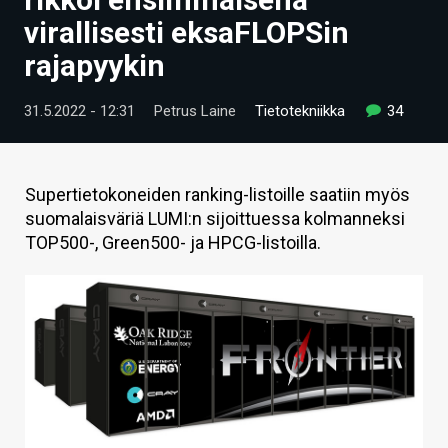
ARTIKKELIT
virallisesti eksaFLOPSin
rajapyykin
VIDEOT
TECHBBS
31.5.2022 - 12:31
Petrus Laine
Tietotekniikka
34
TIETOA
HINTA.FI
Supertietokoneiden ranking-listoille saatiin myös
suomalaisväriä LUMI:n sijoittuessa kolmanneksi
KAUPPA
TOP500-, Green500- ja HPCG-listoilla.
VAIHDA TEEMA
HAKU