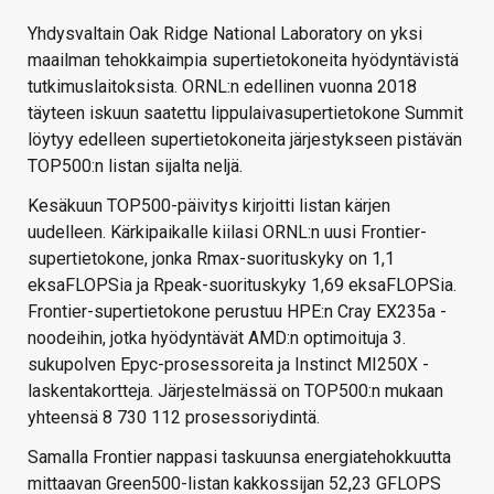
Yhdysvaltain Oak Ridge National Laboratory on yksi
maailman tehokkaimpia supertietokoneita hyödyntävistä
tutkimuslaitoksista. ORNL:n edellinen vuonna 2018
täyteen iskuun saatettu lippulaivasupertietokone Summit
löytyy edelleen supertietokoneita järjestykseen pistävän
TOP500:n listan sijalta neljä.
Kesäkuun TOP500-päivitys kirjoitti listan kärjen
uudelleen. Kärkipaikalle kiilasi ORNL:n uusi Frontier-
supertietokone, jonka Rmax-suorituskyky on 1,1
eksaFLOPSia ja Rpeak-suorituskyky 1,69 eksaFLOPSia.
Frontier-supertietokone perustuu HPE:n Cray EX235a -
noodeihin, jotka hyödyntävät AMD:n optimoituja 3.
sukupolven Epyc-prosessoreita ja Instinct MI250X -
laskentakortteja. Järjestelmässä on TOP500:n mukaan
yhteensä 8 730 112 prosessoriydintä.
Samalla Frontier nappasi taskuunsa energiatehokkuutta
mittaavan Green500-listan kakkossijan 52,23 GFLOPS