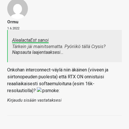
Ormu
1.6.2022
AleaIactaEst sanoi
Tärkein jäi mainitsematta. Pyöriikö tällä Crysis?
Napsauta laajentaaksesi…
Onkohan interconnect-väylä niin äkäinen (viiveen ja
siirtonopeuden puolesta) että RTX ON onnistuisi
reaaliaikaisesti softaemuloituna (esim 16k-
resoluutiolla)?
Kirjaudu sisään vastataksesi