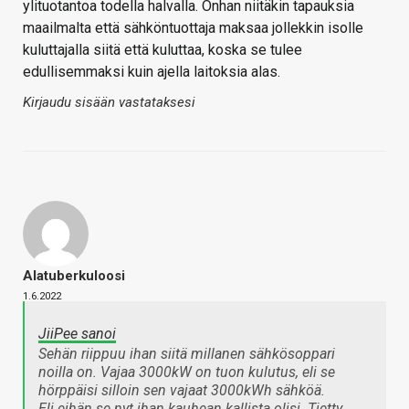
ylituotantoa todella halvalla. Onhan niitäkin tapauksia
maailmalta että sähköntuottaja maksaa jollekkin isolle
kuluttajalla siitä että kuluttaa, koska se tulee
edullisemmaksi kuin ajella laitoksia alas.
Kirjaudu sisään vastataksesi
Alatuberkuloosi
1.6.2022
JiiPee sanoi
Sehän riippuu ihan siitä millanen sähkösoppari
noilla on. Vajaa 3000kW on tuon kulutus, eli se
hörppäisi silloin sen vajaat 3000kWh sähköä.
Eli eihän se nyt ihan kauhean kallista olisi. Tietty