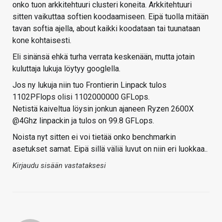
onko tuon arkkitehtuuri clusteri koneita. Arkkitehtuuri
sitten vaikuttaa softien koodaamiseen. Eipä tuolla mitään
tavan softia ajella, about kaikki koodataan tai tuunataan
kone kohtaisesti.
Eli sinänsä ehkä turha verrata keskenään, mutta jotain
kuluttaja lukuja löytyy googlella.
Jos ny lukuja niin tuo Frontierin Linpack tulos
1102PFlops olisi 1102000000 GFLops.
Netistä kaiveltua löysin jonkun ajaneen Ryzen 2600X
@4Ghz linpackin ja tulos on 99.8 GFLops.
Noista nyt sitten ei voi tietää onko benchmarkin
asetukset samat. Eipä sillä väliä luvut on niin eri luokkaa..
Kirjaudu sisään vastataksesi