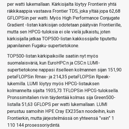
per watti lukemallaan. Kärkisijalta löytyy Frontierin yhtä
räkkikaappia vastaava Frontier TDS, joka yltää jopa 62,68
GFLOPSiin per watti. Myös High Performance Conjugate
Gradient -listan kärkisijan odotetaan päätyvän Frontierille,
mutta sen HPCG-tuloksia ei ole vielä julkaistu, joten
kärkisijalla jatkaa TOP500-listan kakkossijalle tiputettu
japanilainen Fugaku-supertietokone.
TOP500-listan kärkipaikoille saatiin nyt myös
suomalaisväriä, kun EuroHPC:n ja CSC:n LUMI-
supertietokone nappasi itselleen kolmannen sijan 151,90
petaFLOPSin Rmax- ja 214,35 petaFLOPSin Rpeak-
lukemilla. LUMI löytyy myös HPCG-listauksen
kolmannelta sijalta 1935,73 TFLOPSin HPCG-tuloksella.
Pronssimitalien rivin täydentää kolmas sija Green500-
listalla 51,63 GFLOPS per watti lukemallaan. LUMI
perustuu samoihin HPE Cray EX235a:n noodeihin, kuin
Frontierkin, mutta järjestelmässä on yhteensä ”vain” 1
110 144 prosessoriydintä.