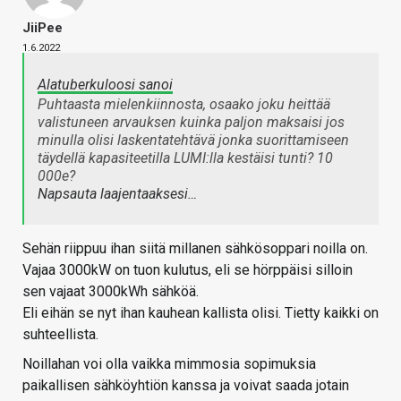
JiiPee
1.6.2022
Alatuberkuloosi sanoi
Puhtaasta mielenkiinnosta, osaako joku heittää
valistuneen arvauksen kuinka paljon maksaisi jos
minulla olisi laskentatehtävä jonka suorittamiseen
täydellä kapasiteetilla LUMI:lla kestäisi tunti? 10
000e?
Napsauta laajentaaksesi…
Sehän riippuu ihan siitä millanen sähkösoppari noilla on.
Vajaa 3000kW on tuon kulutus, eli se hörppäisi silloin
sen vajaat 3000kWh sähköä.
Eli eihän se nyt ihan kauhean kallista olisi. Tietty kaikki on
suhteellista.
Noillahan voi olla vaikka mimmosia sopimuksia
paikallisen sähköyhtiön kanssa ja voivat saada jotain