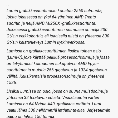
…
Lumin grafiikkasuoritinosio koostuu 2560 solmusta,
joista jokaisessa on yksi 64-ytiminen AMD Trento -
suoritin ja neljä AMD MI250X -grafiikkasuoritinta.
Jokaisessa grafiikkasuorittimen solmussa on neljä 200
Gt/s:n verkkokorttia, eli jokaisella niistä on yhteensä 800
Gt/s:n kaistanleveys Lumin kytkinverkossa.
Lumissa on grafiikkasuorittimien lisäksi toinen osio
(Lumi-C), joka käyttää pelkkiä prosessorisolmuja ja jossa
on 64-ytimiset kolmannen sukupolven AMD Epyc -
suorittimet ja muistia 256 gigatavun ja 1024 gigatavun
väliltä. Kaksikantaisia prosessorisolmuja on yhteensä
1536.
Lisäksi Lumissa on osio, jossa on suuria muistisolmuja
yhteensä 32 teratavun edestä. Visualisointia varten
Lumissa on 64 Nvidia A40 -grafiikkasuoritinta. Lumi
vaatii lähes 300 neliömetriä lattiapinta-alaa. Järjestelmän
paino on lähes 150 tonnia.