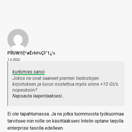
PÌÎUW®[ªøËrhl¾ÇÌ°1¿¼
1.6.2022
kurkimies sanoi
Jokos ne ovat saaneet pienten tiedostojen
kirjoituksen ja luvun nostettua myös sinne +10 Gt/s
nopeuksiin?
Napsauta laajentaaksesi…
Ei ole tapahtumassa. Ja ne jotka tuommoista työkuormaa
tarvitsee niin niille on käsittääkseni Intelin optane tarjolla
enterprise tasolla edelleen.