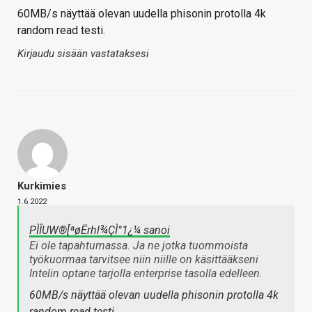
60MB/s näyttää olevan uudella phisonin protolla 4k
random read testi.
Kirjaudu sisään vastataksesi
Kurkimies
1.6.2022
PÌÎUW®[ªøËrhl¾ÇÌ°1¿¼ sanoi
Ei ole tapahtumassa. Ja ne jotka tuommoista
työkuormaa tarvitsee niin niille on käsittääkseni
Intelin optane tarjolla enterprise tasolla edelleen.
60MB/s näyttää olevan uudella phisonin protolla 4k
random read testi.