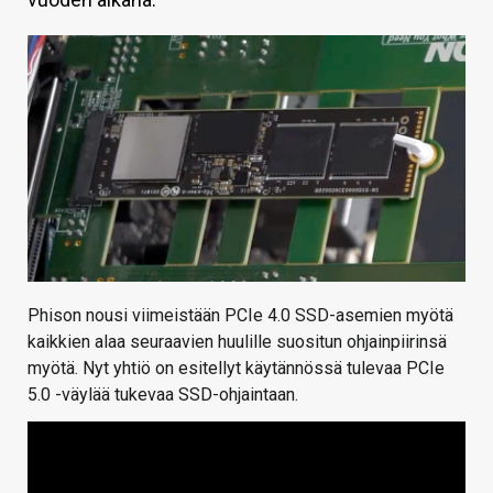
KAUPPA
VAIHDA TEEMA
HAKU
Phison nousi viimeistään PCIe 4.0 SSD-asemien myötä
kaikkien alaa seuraavien huulille suositun ohjainpiirinsä
myötä. Nyt yhtiö on esitellyt käytännössä tulevaa PCIe
5.0 -väylää tukevaa SSD-ohjaintaan.