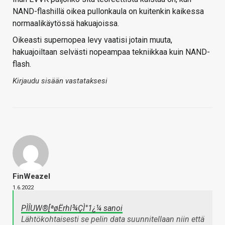
NAND-flashillä oikea pullonkaula on kuitenkin kaikessa
normaalikäytössä hakuajoissa.
Oikeasti supernopea levy vaatisi jotain muuta,
hakuajoiltaan selvästi nopeampaa tekniikkaa kuin NAND-
flash.
Kirjaudu sisään vastataksesi
FinWeazel
1.6.2022
PÌÎUW®[ªøËrhl¾ÇÌ°1¿¼ sanoi
Lähtökohtaisesti se pelin data suunnitellaan niin että