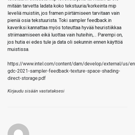
mitään tarvetta ladata koko tekstuuria/korkeinta mip
leveliä muistiin, jos framen piirtämiseen tarvitaan vain
pieniä osia tekstuurista. Toki sampler feedback.in
kaveriksi kannattaa myös toteuttaa hyvää heuristiikkaa
striimaamiseen eikä luottaa vain huteihin,… Parempi on,
jos hutia ei edes tule ja data oli sekunnin ennen käyttöä
muistissa.
https://www.intel.com/content/dam/develop/external/us/e
gdc-2021-sampler-feedback-texture-space-shading-
direct-storage.pdf
Kirjaudu sisään vastataksesi