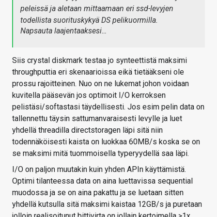
peleissä ja aletaan mittaamaan eri ssd-levyjen
todellista suorituskykyä DS pelikuormilla.
Napsauta laajentaaksesi…
Siis crystal diskmark testaa jo synteettistä maksimi
throughputtia eri skenaarioissa eikä tietääkseni ole
prossu rajoitteinen. Nuo on ne lukemat johon voidaan
kuvitella pääsevän jos optimoit I/O kerroksen
pelistäsi/softastasi täydellisesti. Jos esim pelin data on
tallennettu täysin sattumanvaraisesti levylle ja luet
yhdellä threadilla directstoragen läpi sitä niin
todennäköisesti kaista on luokkaa 60MB/s koska se on
se maksimi mitä tuommoisella typeryydellä saa läpi.
I/O on paljon muutakin kuin yhden APIn käyttämistä.
Optimi tilanteessa data on aina luettavissa sequential
muodossa ja se on aina pakattu ja se luetaan sitten
yhdellä kutsulla sitä maksimi kaistaa 12GB/s ja puretaan
jolloin realisoitunut bittivirta on jollain kertoimella >1x.