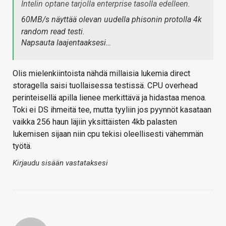
Intelin optane tarjolla enterprise tasolla edelleen.
60MB/s näyttää olevan uudella phisonin protolla 4k
random read testi.
Napsauta laajentaaksesi…
Olis mielenkiintoista nähdä millaisia lukemia direct
storagella saisi tuollaisessa testissä. CPU overhead
perinteisellä apilla lienee merkittävä ja hidastaa menoa.
Toki ei DS ihmeitä tee, mutta tyyliin jos pyynnöt kasataan
vaikka 256 haun läjiin yksittäisten 4kb palasten
lukemisen sijaan niin cpu tekisi oleellisesti vähemmän
työtä.
Kirjaudu sisään vastataksesi