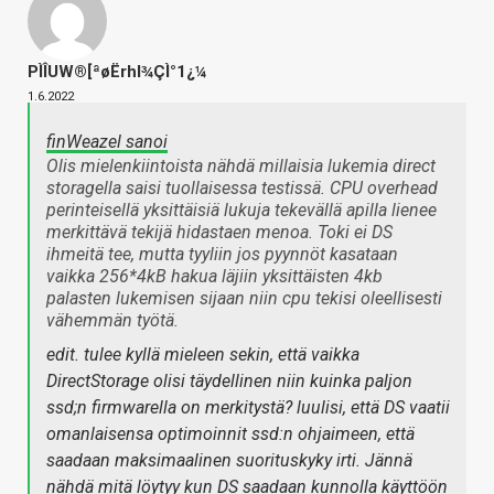
PÌÎUW®[ªøËrhl¾ÇÌ°1¿¼
1.6.2022
finWeazel sanoi
Olis mielenkiintoista nähdä millaisia lukemia direct
storagella saisi tuollaisessa testissä. CPU overhead
perinteisellä yksittäisiä lukuja tekevällä apilla lienee
merkittävä tekijä hidastaen menoa. Toki ei DS
ihmeitä tee, mutta tyyliin jos pyynnöt kasataan
vaikka 256*4kB hakua läjiin yksittäisten 4kb
palasten lukemisen sijaan niin cpu tekisi oleellisesti
vähemmän työtä.
edit. tulee kyllä mieleen sekin, että vaikka
DirectStorage olisi täydellinen niin kuinka paljon
ssd;n firmwarella on merkitystä? luulisi, että DS vaatii
omanlaisensa optimoinnit ssd:n ohjaimeen, että
saadaan maksimaalinen suorituskyky irti. Jännä
nähdä mitä löytyy kun DS saadaan kunnolla käyttöön