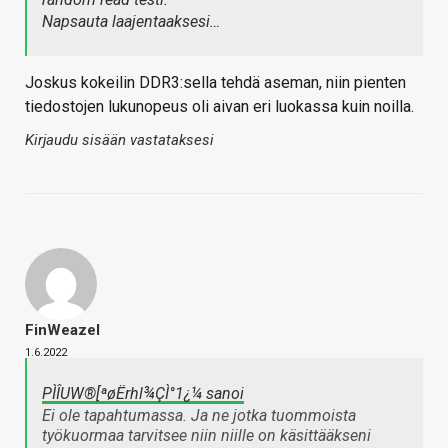
Napsauta laajentaaksesi…
Joskus kokeilin DDR3:sella tehdä aseman, niin pienten
tiedostojen lukunopeus oli aivan eri luokassa kuin noilla.
Kirjaudu sisään vastataksesi
FinWeazel
1.6.2022
PÌÎUW®[ªøËrhl¾ÇÌ°1¿¼ sanoi
Ei ole tapahtumassa. Ja ne jotka tuommoista
työkuormaa tarvitsee niin niille on käsittääkseni