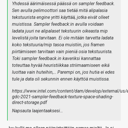
Yhdessä äärimäisessä päässä on sampler feedback.
Sen avulla pelimoottori saa tietää mitä alipalasia
tekstuurista engine yritti käyttää, jotka eivät olleet
muistissa. Sampler feedback:in avulla voidaan
ladata juuri ne alipalaset tekstuurin oikeasta mip
levelistä joita tarvitaan. Ei ole mitään tarvetta ladata
koko tekstuuria/mip tasoa muistiin, jos framen
piirtämiseen tarvitaan vain pieniä osia tekstuurista.
Toki sampler feedback.in kaveriksi kannattaa
toteuttaa hyvää heuristiikkaa striimaamiseen eikä
luottaa vain huteihin,… Parempi on, jos hutia ei edes
tule ja data oli sekunnin ennen käyttöä muistissa.
https://www.intel.com/content/dam/develop/external/us/
gdc-2021-sampler-feedback-texture-space-shading-
direct-storage.pdf
Napsauta laajentaaksesi…