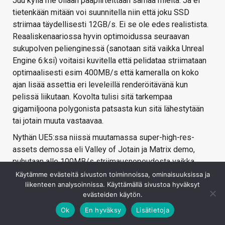
Juu kyllä me ollaan pääpiirteittään samaa mieltä. Ja ei
tietenkään mitään voi suunnitella niin että joku SSD
striimaa täydellisesti 12GB/s. Ei se ole edes realistista.
Reaaliskenaariossa hyvin optimoidussa seuraavan
sukupolven pelienginessä (sanotaan sitä vaikka Unreal
Engine 6:ksi) voitaisi kuvitella että pelidataa striimataan
optimaalisesti esim 400MB/s että kameralla on koko
ajan lisää assettia eri leveleillä renderöitävänä kun
pelissä liikutaan. Kovolta tulisi sitä tarkempaa
gigamiljoona polygonista patsasta kun sitä lähestytään
tai jotain muuta vastaavaa.
Nythän UE5:ssa niissä muutamassa super-high-res-
assets demossa eli Valley of Jotain ja Matrix demo,
puhutaan alle 100MB/s striimausnopeudesta vaikka
assetteina on ihan törkeän tarkkaa palikkaa. Tämä siis
Käytämme evästeitä sivuston toiminnoissa, ominaisuuksissa ja
liikenteen analysoinnissa. Käyttämällä sivustoa hyväksyt
UE5:n kehittäjiltä tietona.
evästeiden käytön.
Mitä tulee näihin PCIx gen5 nopeuksiin niin sanoisin että
Ok
En hyväksy
Lisätietoja
täysin turhaa vielä vuosikausia.