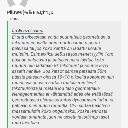
PÌÎUW®[ªøËrhl¾ÇÌ°1¿¼
1.6.2022
finWeazel sanoi
Ei sitä oikeastaan voida suunnitella geometrian ja
tekstuurien osalta noin muuten kuin piperun
peleissä tai jos koko kenttä on ladattu keralla
muistiin. Esimerkiksi ue5:ssa jos menet tyyliin 1cm
päähän patsaasta ja patsaan nenä täyttää koko
ruudun niin ladataan 8k tekstuurit ja source level
assetit nenälle. Jos katsot samaa patsasta 50m
päästä patsaan olessa 10×10 pikseliä kokoinen niin
muistissa on vain erittäin matala mip level
tekstuureista ja matala lod taso geometrialle.
Nenägeometriaa ei välttämättä edes ole enää tässä
geometriassa olemassa kiitos dynaamisen lod:in ja
patsaan pienuuden ruudulla. UE5 siirtää haasteen
massamuistin koko ongelmaksi, koska lennosta
voidaan striimata juuri ne assetit ja lod/mip tasot
mitä tarvitaan.