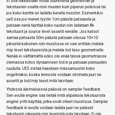
Ei sitä oikeastaan voida suunnitella geometrian ja
tekstuurien osalta noin muuten kuin piperun peleissä tai
jos koko kenttä on ladattu keralla muistiin. Esimerkiksi
ue5:ssa jos menet tyyliin 1cm päästä patsaasta ja
patsaan nenä täyttää koko ruudun niin ladataan 8k
tekstuurit ja source level assetit nenälle. Jos katsot
samaa patsasta 50m päästä patsaan olessa 10×10
pikseliä kokoinen niin muistissa on vain erittäin matala
mip level tekstuureista ja matala lod taso geometrialle.
Nenää ei välttämättä edes ole enää tässä geometriassa
olemassa kiitos dynaamisen lod:in ja patsaan pienuuden
ruudulla. UE5 siirtää haasteen massamuistin koko
ongelmaksi, koska lennosta voidaan striimata juuri ne
assetit ja lod/mip tasot mitä tarvitaan.
Yhdessä äärimäisessä päässä on sampler feedback.
Sen avulla engine saa tietää mitä alipalasia tekstuurista
engine yritti käyttää, jotka eivät olleet muistissa. Sampler
feedback:in avulla voidaan ladata juuri ne palaset
tekstuurin oikeasta mip levelistä joita tarvitaan. Ei ole