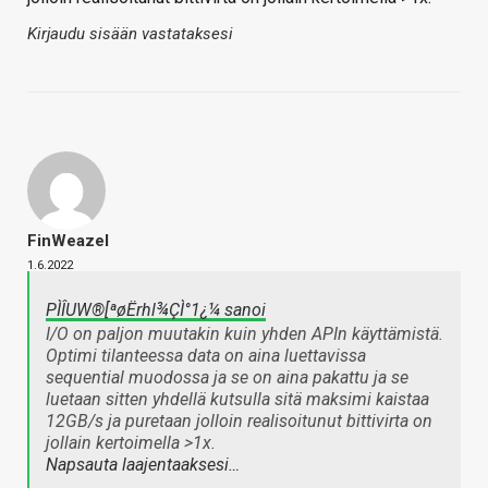
Kirjaudu sisään vastataksesi
FinWeazel
1.6.2022
PÌÎUW®[ªøËrhl¾ÇÌ°1¿¼ sanoi
I/O on paljon muutakin kuin yhden APIn käyttämistä.
Optimi tilanteessa data on aina luettavissa
sequential muodossa ja se on aina pakattu ja se
luetaan sitten yhdellä kutsulla sitä maksimi kaistaa
12GB/s ja puretaan jolloin realisoitunut bittivirta on
jollain kertoimella >1x.
Napsauta laajentaaksesi…