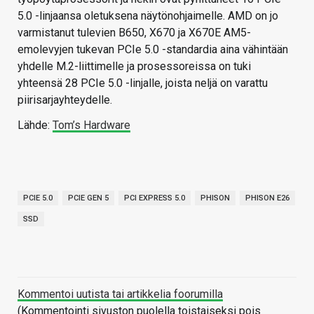
5.0 -linjaansa oletuksena näytönohjaimelle. AMD on jo
varmistanut tulevien B650, X670 ja X670E AM5-
emolevyjen tukevan PCIe 5.0 -standardia aina vähintään
yhdelle M.2-liittimelle ja prosessoreissa on tuki
yhteensä 28 PCIe 5.0 -linjalle, joista neljä on varattu
piirisarjayhteydelle.
Lähde:
Tom’s Hardware
PCIE 5.0
PCIE GEN 5
PCI EXPRESS 5.0
PHISON
PHISON E26
SSD
Kommentoi uutista tai artikkelia foorumilla
(Kommentointi sivuston puolella toistaiseksi pois