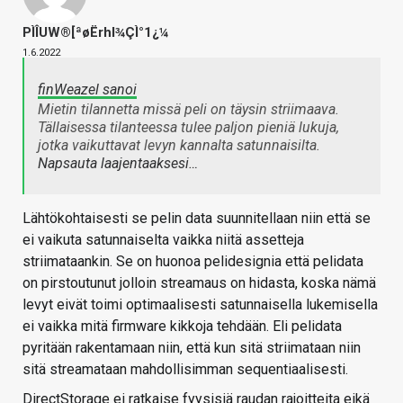
PÌÎUW®[ªøËrhl¾ÇÌ°1¿¼
1.6.2022
finWeazel sanoi
Mietin tilannetta missä peli on täysin striimaava.
Tällaisessa tilanteessa tulee paljon pieniä lukuja,
jotka vaikuttavat levyn kannalta satunnaisilta.
Napsauta laajentaaksesi…
Lähtökohtaisesti se pelin data suunnitellaan niin että se
ei vaikuta satunnaiselta vaikka niitä assetteja
striimataankin. Se on huonoa pelidesignia että pelidata
on pirstoutunut jolloin streamaus on hidasta, koska nämä
levyt eivät toimi optimaalisesti satunnaisella lukemisella
ei vaikka mitä firmware kikkoja tehdään. Eli pelidata
pyritään rakentamaan niin, että kun sitä striimataan niin
sitä streamataan mahdollisimman sequentiaalisesti.
DirectStorage ei ratkaise fyysisiä raudan rajoitteita eikä