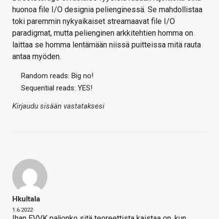
huonoa file I/O designia pelienginessä. Se mahdollistaa
toki paremmin nykyaikaiset streamaavat file I/O
paradigmat, mutta pelienginen arkkitehtien homma on
laittaa se homma lentämään niissä puitteissa mitä rauta
antaa myöden.
Random reads: Big no!
Sequential reads: YES!
Kirjaudu sisään vastataksesi
Hkultala
1.6.2022
Ihan EVVK paljonko sitä teoreettista kaistaa on, kun