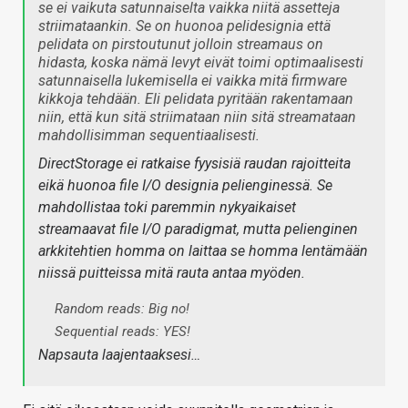
se ei vaikuta satunnaiselta vaikka niitä assetteja
striimataankin. Se on huonoa pelidesignia että
pelidata on pirstoutunut jolloin streamaus on
hidasta, koska nämä levyt eivät toimi optimaalisesti
satunnaisella lukemisella ei vaikka mitä firmware
kikkoja tehdään. Eli pelidata pyritään rakentamaan
niin, että kun sitä striimataan niin sitä streamataan
mahdollisimman sequentiaalisesti.
DirectStorage ei ratkaise fyysisiä raudan rajoitteita
eikä huonoa file I/O designia pelienginessä. Se
mahdollistaa toki paremmin nykyaikaiset
streamaavat file I/O paradigmat, mutta pelienginen
arkkitehtien homma on laittaa se homma lentämään
niissä puitteissa mitä rauta antaa myöden.
Random reads: Big no!
Sequential reads: YES!
Napsauta laajentaaksesi…