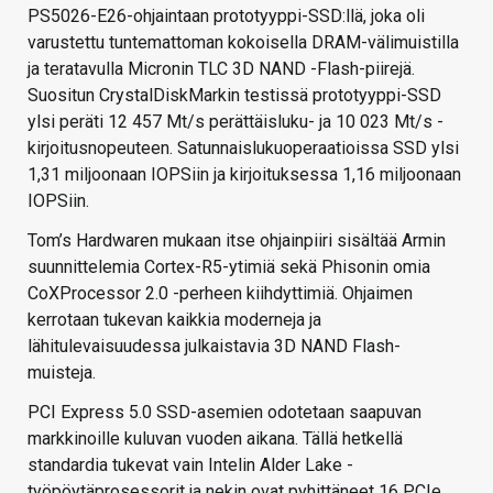
PS5026-E26-ohjaintaan prototyyppi-SSD:llä, joka oli
varustettu tuntemattoman kokoisella DRAM-välimuistilla
ja teratavulla Micronin TLC 3D NAND -Flash-piirejä.
Suositun CrystalDiskMarkin testissä prototyyppi-SSD
ylsi peräti 12 457 Mt/s perättäisluku- ja 10 023 Mt/s -
kirjoitusnopeuteen. Satunnaislukuoperaatioissa SSD ylsi
1,31 miljoonaan IOPSiin ja kirjoituksessa 1,16 miljoonaan
IOPSiin.
Tom’s Hardwaren mukaan itse ohjainpiiri sisältää Armin
suunnittelemia Cortex-R5-ytimiä sekä Phisonin omia
CoXProcessor 2.0 -perheen kiihdyttimiä. Ohjaimen
kerrotaan tukevan kaikkia moderneja ja
lähitulevaisuudessa julkaistavia 3D NAND Flash-
muisteja.
PCI Express 5.0 SSD-asemien odotetaan saapuvan
markkinoille kuluvan vuoden aikana. Tällä hetkellä
standardia tukevat vain Intelin Alder Lake -
työpöytäprosessorit ja nekin ovat pyhittäneet 16 PCIe