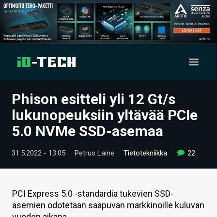
Phison esitteli yli 12 Gt/s
UUTISET
lukunopeuksiin yltävää PCIe
ARTIKKELIT
5.0 NVMe SSD-asemaa
VIDEOT
31.5.2022 - 13:05
Petrus Laine
Tietotekniikka
22
TECHBBS
TIETOA
PCI Express 5.0 -standardia tukevien SSD-
asemien odotetaan saapuvan markkinoille kuluvan
HINTA.FI
vuoden aikana.