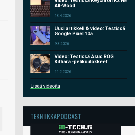
Video: Testissä Keychron K2 HE
All-Wood
13.4.2026
Uusi artikkeli & video: Testissä
Google Pixel 10a
9.3.2026
Video: Testissä Asus ROG
Kithara -pelikuulokkeet
11.2.2026
Lisää videoita
TEKNIIKKAPODCAST