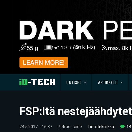
UUTISET
ARTIKKELIT
FSP:ltä nestejäähdyte
24.5.2017 - 16:37
Petrus Laine
Tietotekniikka
14