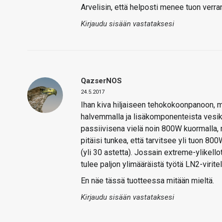
Arvelisin, että helposti menee tuon verran 
Kirjaudu sisään vastataksesi
QazserNOS
24.5.2017
Ihan kiva hiljaiseen tehokokoonpanoon, m
halvemmalla ja lisäkomponenteista vesiki
passiivisena vielä noin 800W kuormalla
pitäisi tunkea, että tarvitsee yli tuon 8
(yli 30 astetta). Jossain extreme-ylikello
tulee paljon ylimääräistä työtä LN2-virite
En näe tässä tuotteessa mitään mieltä.
Kirjaudu sisään vastataksesi