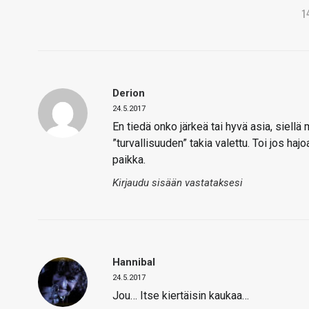
1
Derion
24.5.2017
En tiedä onko järkeä tai hyvä asia, siellä
”turvallisuuden” takia valettu. Toi jos ha
paikka.
Kirjaudu sisään vastataksesi
Hannibal
24.5.2017
Jou… Itse kiertäisin kaukaa…