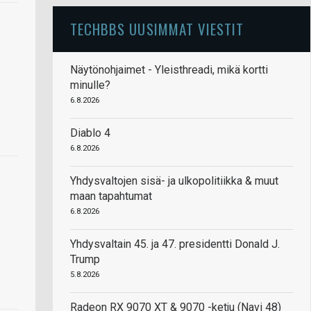
TECHBBS UUSIMMAT VIESTIT
Näytönohjaimet - Yleisthreadi, mikä kortti
minulle?
6.8.2026
Diablo 4
6.8.2026
Yhdysvaltojen sisä- ja ulkopolitiikka & muut
maan tapahtumat
6.8.2026
Yhdysvaltain 45. ja 47. presidentti Donald J.
Trump
5.8.2026
Radeon RX 9070 XT & 9070 -ketju (Navi 48)