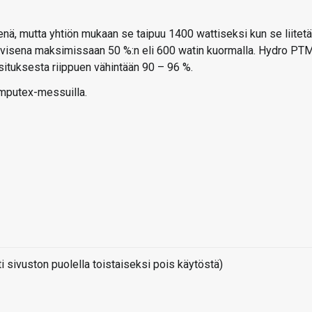
ä, mutta yhtiön mukaan se taipuu 1400 wattiseksi kun se liitet
siivisena maksimissaan 50 %:n eli 600 watin kuormalla. Hydro PT
asituksesta riippuen vähintään 90 – 96 %.
omputex-messuilla.
sivuston puolella toistaiseksi pois käytöstä)