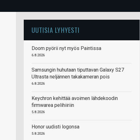
UUTISIA LYHYESTI
Doom pyörii nyt myös Paintissa
6.8.2026
Samsungin huhutaan tiputtavan Galaxy S27
Ultrasta neljännen takakameran pois
6.8.2026
Keychron kehittää avoimen lähdekoodin
firmwarea pelihiiriin
5.8.2026
Honor uudisti logonsa
5.8.2026