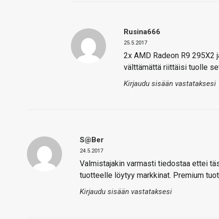
Rusina666
25.5.2017
2x AMD Radeon R9 295X2 ja
välttämättä riittäisi tuolle set
Kirjaudu sisään vastataksesi
S@ber
24.5.2017
Valmistajakin varmasti tiedostaa ettei täs
tuotteelle löytyy markkinat. Premium tuo
Kirjaudu sisään vastataksesi