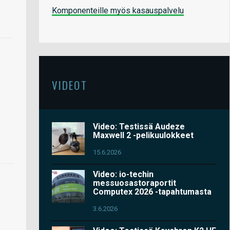
Komponenteille myös kasauspalvelu
VIDEOT
Video: Testissä Audeze
Maxwell 2 -pelikuulokkeet
15.6.2026
Video: io-techin
messuosastoraportit
Computex 2026 -tapahtumasta
3.6.2026