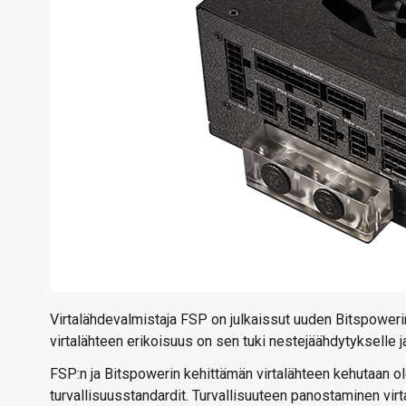
Virtalähdevalmistaja FSP on julkaissut uuden Bitspower
virtalähteen erikoisuus on sen tuki nestejäähdytykselle j
FSP:n ja Bitspowerin kehittämän virtalähteen kehutaan o
turvallisuusstandardit. Turvallisuuteen panostaminen virt