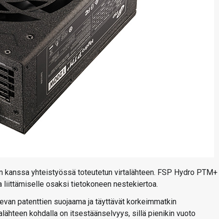
in kanssa yhteistyössä toteutetun virtalähteen. FSP Hydro PTM+ 
a liittämiselle osaksi tietokoneen nestekiertoa.
levan patenttien suojaama ja täyttävät korkeimmatkin
alähteen kohdalla on itsestäänselvyys, sillä pienikin vuoto