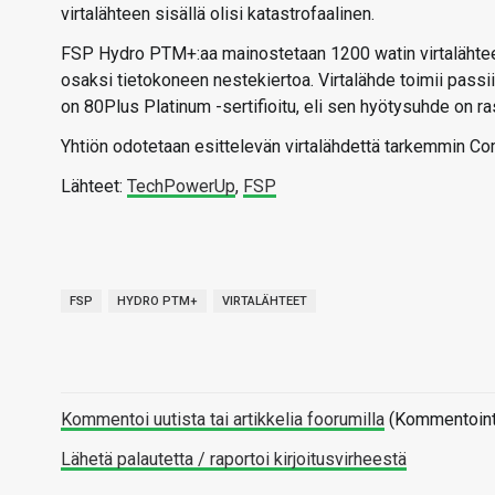
virtalähteen sisällä olisi katastrofaalinen.
FSP Hydro PTM+:aa mainostetaan 1200 watin virtalähteen
osaksi tietokoneen nestekiertoa. Virtalähde toimii pas
on 80Plus Platinum -sertifioitu, eli sen hyötysuhde on r
Yhtiön odotetaan esittelevän virtalähdettä tarkemmin C
Lähteet:
TechPowerUp
,
FSP
FSP
HYDRO PTM+
VIRTALÄHTEET
Kommentoi uutista tai artikkelia foorumilla
(Kommentointi 
Lähetä palautetta / raportoi kirjoitusvirheestä