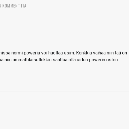
4 KOMMENTTIA
 missä normi poweria voi huoltaa esim. Konkkia vaihaa niin tää on
joaa niin ammattilaisellekkin saattaa olla uiden powerin oston