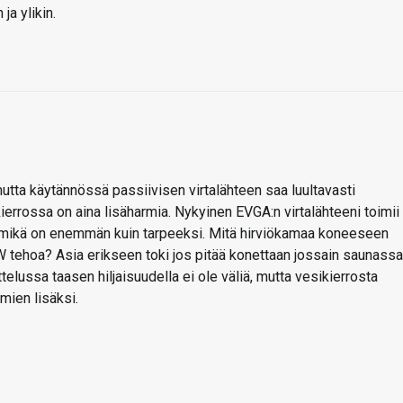
ja ylikin.
utta käytännössä passiivisen virtalähteen saa luultavasti
errossa on aina lisäharmia. Nykyinen EVGA:n virtalähteeni toimii
, mikä on enemmän kuin tarpeeksi. Mitä hirviökamaa koneeseen
00W tehoa? Asia erikseen toki jos pitää konettaan jossain saunassa
ttelussa taasen hiljaisuudella ei ole väliä, mutta vesikierrosta
lmien lisäksi.