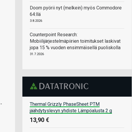
Doom pyörii nyt (melkein) myös Commodore
64:llä
3.8.2026
Counterpoint Research:
Mobiilijärjestelmäpiirien toimitukset laskivat
jopa 15 % vuoden ensimmäisellä puoliskolla
31.7.2026
-
Thermal Grizzly PhaseSheet PTM
jäähdytyslevyn yhdiste Lämpöalusta 2 g
13,90 €