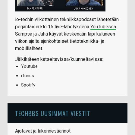
io-techin viikottainen tekniikkapodcast lähetetään
perjantaisin klo 15 live-lähetyksenä
YouTubessa
.
Sampsa ja Juha käyvät keskenään läpi kuluneen
viikon ajalta ajankohtaiset tietotekniikka- ja
mobiiliaiheet.
Jälkikäteen katseltavissa/kuunneltavissa:
Youtube
iTunes
Spotify
TECHBBS UUSIMMAT VIESTIT
Ajotavat ja liikennesäännöt