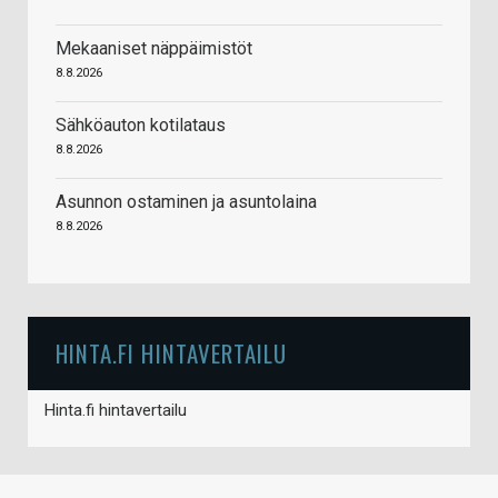
Mekaaniset näppäimistöt
8.8.2026
Sähköauton kotilataus
8.8.2026
Asunnon ostaminen ja asuntolaina
8.8.2026
HINTA.FI HINTAVERTAILU
Hinta.fi hintavertailu