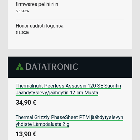
firmwarea pelihiiriin
5.8.2026
Honor uudisti logonsa
5.8.2026
Thermalright Peerless Assassin 120 SE Suoritin
Jäähdytyslevy/jäähdytin 12 cm Musta
34,90 €
Thermal Grizzly PhaseSheet PTM jäähdytyslevyn
yhdiste Lämpöalusta 2 g
13,90 €