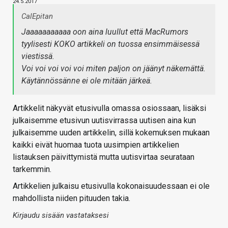
24.5.2017
CalEpitan
Jaaaaaaaaaaa oon aina luullut että MacRumors
tyylisesti KOKO artikkeli on tuossa ensimmäisessä
viestissä.
Voi voi voi voi voi miten paljon on jäänyt näkemättä.
Käytännössänne ei ole mitään järkeä.
Artikkelit näkyvät etusivulla omassa osiossaan, lisäksi
julkaisemme etusivun uutisvirrassa uutisen aina kun
julkaisemme uuden artikkelin, sillä kokemuksen mukaan
kaikki eivät huomaa tuota uusimpien artikkelien
listauksen päivittymistä mutta uutisvirtaa seurataan
tarkemmin.
Artikkelien julkaisu etusivulla kokonaisuudessaan ei ole
mahdollista niiden pituuden takia.
Kirjaudu sisään vastataksesi