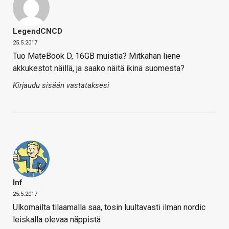
LegendCNCD
25.5.2017
Tuo MateBook D, 16GB muistia? Mitkähän liene
akkukestot näillä, ja saako näitä ikinä suomesta?
Kirjaudu sisään vastataksesi
Inf
25.5.2017
Ulkomailta tilaamalla saa, tosin luultavasti ilman nordic
leiskalla olevaa näppistä