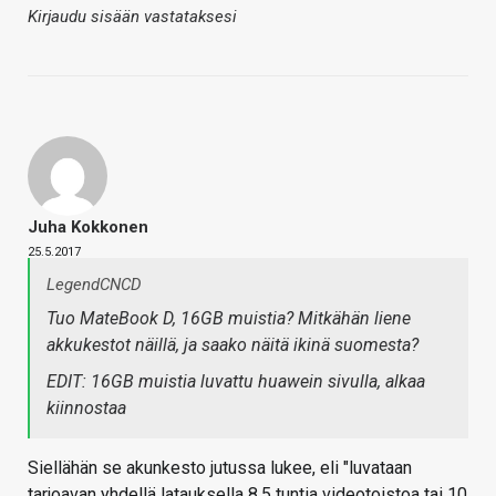
Kirjaudu sisään vastataksesi
Juha Kokkonen
25.5.2017
LegendCNCD
Tuo MateBook D, 16GB muistia? Mitkähän liene
akkukestot näillä, ja saako näitä ikinä suomesta?
EDIT: 16GB muistia luvattu huawein sivulla, alkaa
kiinnostaa
Siellähän se akunkesto jutussa lukee, eli "luvataan
tarjoavan yhdellä latauksella 8,5 tuntia videotoistoa tai 10