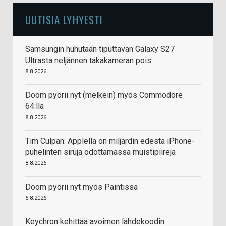
UUTISIA LYHYESTI
Samsungin huhutaan tiputtavan Galaxy S27
Ultrasta neljännen takakameran pois
8.8.2026
Doom pyörii nyt (melkein) myös Commodore
64:llä
8.8.2026
Tim Culpan: Applella on miljardin edestä iPhone-
puhelinten siruja odottamassa muistipiirejä
8.8.2026
Doom pyörii nyt myös Paintissa
6.8.2026
Keychron kehittää avoimen lähdekoodin