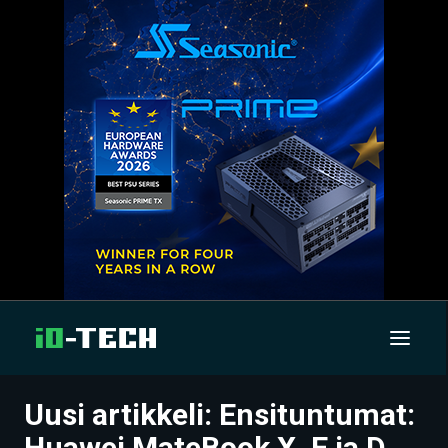
Uusi artikkeli: Ensituntumat:
UUTISET
Huawei MateBook X, E ja D