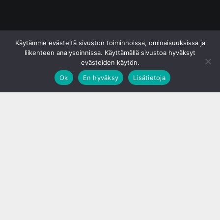
© S&J Media Oy
Käytämme evästeitä sivuston toiminnoissa, ominaisuuksissa ja
liikenteen analysoinnissa. Käyttämällä sivustoa hyväksyt
evästeiden käytön.
Ok
En hyväksy
Lisätietoja
;