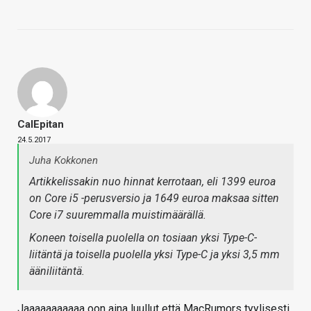
CalEpitan
24.5.2017
Juha Kokkonen
Artikkelissakin nuo hinnat kerrotaan, eli 1399 euroa
on Core i5 -perusversio ja 1649 euroa maksaa sitten
Core i7 suuremmalla muistimäärällä.
Koneen toisella puolella on tosiaan yksi Type-C-
liitäntä ja toisella puolella yksi Type-C ja yksi 3,5 mm
ääniliitäntä.
Jaaaaaaaaaaa oon aina luullut että MacRumors tyylisesti