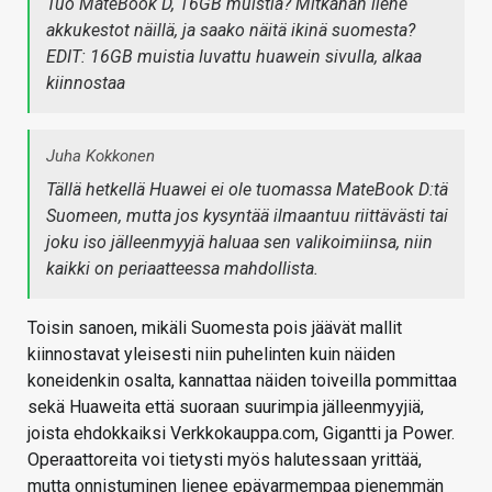
Tuo MateBook D, 16GB muistia? Mitkähän liene
akkukestot näillä, ja saako näitä ikinä suomesta?
EDIT: 16GB muistia luvattu huawein sivulla, alkaa
kiinnostaa
Juha Kokkonen
Tällä hetkellä Huawei ei ole tuomassa MateBook D:tä
Suomeen, mutta jos kysyntää ilmaantuu riittävästi tai
joku iso jälleenmyyjä haluaa sen valikoimiinsa, niin
kaikki on periaatteessa mahdollista.
Toisin sanoen, mikäli Suomesta pois jäävät mallit
kiinnostavat yleisesti niin puhelinten kuin näiden
koneidenkin osalta, kannattaa näiden toiveilla pommittaa
sekä Huaweita että suoraan suurimpia jälleenmyyjiä,
joista ehdokkaiksi Verkkokauppa.com, Gigantti ja Power.
Operaattoreita voi tietysti myös halutessaan yrittää,
mutta onnistuminen lienee epävarmempaa pienemmän