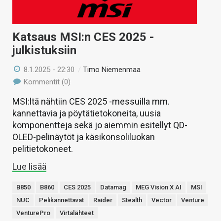
Katsaus MSI:n CES 2025 -
julkistuksiin
8.1.2025 - 22:30
/
Timo Niemenmaa
Kommentit (0)
MSI:ltä nähtiin CES 2025 -messuilla mm.
kannettavia ja pöytätietokoneita, uusia
komponentteja sekä jo aiemmin esitellyt QD-
OLED-pelinäytöt ja käsikonsoliluokan
pelitietokoneet.
Lue lisää
B850
B860
CES 2025
Datamag
MEG Vision X AI
MSI
NUC
Pelikannettavat
Raider
Stealth
Vector
Venture
VenturePro
Virtalähteet