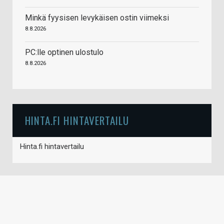
Minkä fyysisen levykäisen ostin viimeksi
8.8.2026
PC:lle optinen ulostulo
8.8.2026
HINTA.FI HINTAVERTAILU
Hinta.fi hintavertailu