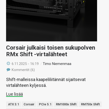
Corsair julkaisi toisen sukupolven
RMx Shift -virtalähteet
6.11.2025 - 16:19
/
Timo Niemenmaa
Kommentit (6)
Shift-malleissa kaapeliliitännät sijaitsevat
virtalähteen kyljessä.
Lue lisää
ATX 3.1
Corsair
PCIe 5.1
RM1000x Shift
RM750x Shift