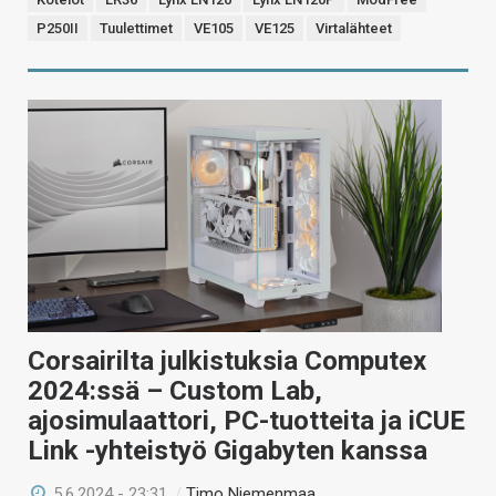
P250II
Tuulettimet
VE105
VE125
Virtalähteet
Corsairilta julkistuksia Computex
2024:ssä – Custom Lab,
ajosimulaattori, PC-tuotteita ja iCUE
Link -yhteistyö Gigabyten kanssa
5.6.2024 - 23:31
/
Timo Niemenmaa