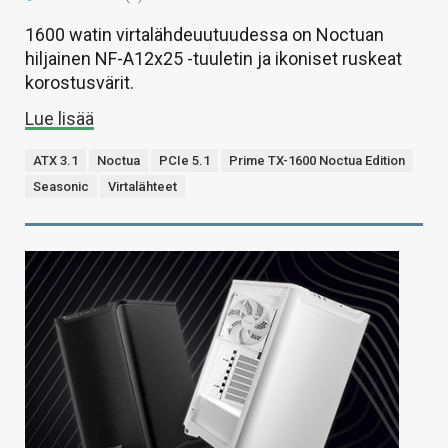
1600 watin virtalähdeuutuudessa on Noctuan
hiljainen NF-A12x25 -tuuletin ja ikoniset ruskeat
korostusvärit.
Lue lisää
ATX 3.1
Noctua
PCIe 5.1
Prime TX-1600 Noctua Edition
Seasonic
Virtalähteet