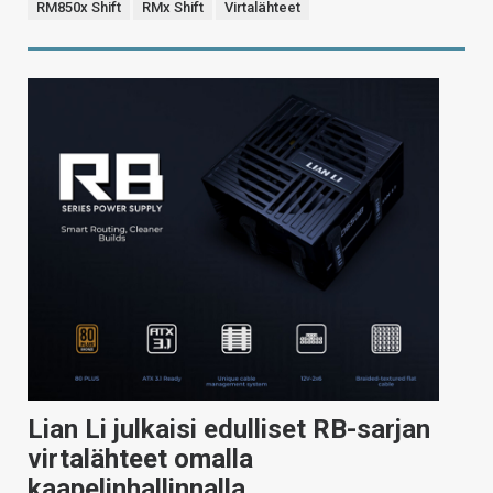
RM850x Shift
RMx Shift
Virtalähteet
Lian Li julkaisi edulliset RB-sarjan
virtalähteet omalla
kaapelinhallinnalla