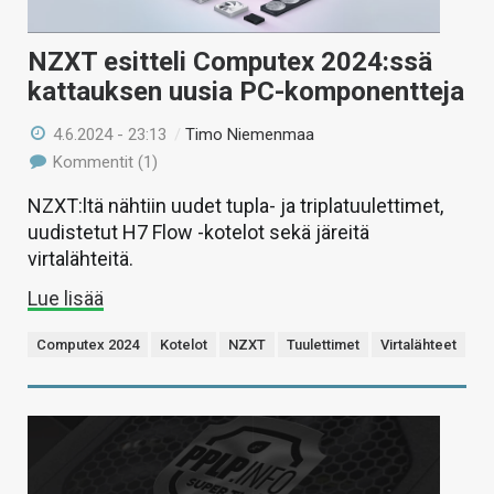
NZXT esitteli Computex 2024:ssä
kattauksen uusia PC-komponentteja
4.6.2024 - 23:13
/
Timo Niemenmaa
Kommentit (1)
NZXT:ltä nähtiin uudet tupla- ja triplatuulettimet,
uudistetut H7 Flow -kotelot sekä järeitä
virtalähteitä.
Lue lisää
Computex 2024
Kotelot
NZXT
Tuulettimet
Virtalähteet