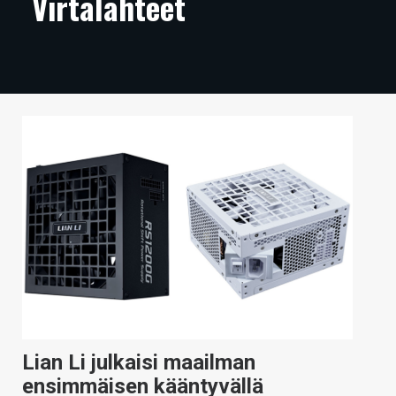
Virtalähteet
ARTIKKELIT
VIDEOT
TECHBBS
TIETOA
HINTA.FI
KAUPPA
VAIHDA TEEMA
HAKU
Lian Li julkaisi maailman
ensimmäisen kääntyvällä