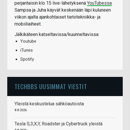
perjantaisin klo 15 live-lähetyksenä
YouTubessa
.
Sampsa ja Juha käyvät keskenään läpi kuluneen
viikon ajalta ajankohtaiset tietotekniikka- ja
mobiiliaiheet.
Jälkikäteen katseltavissa/kuunneltavissa:
Youtube
iTunes
Spotify
TECHBBS UUSIMMAT VIESTIT
Yleistä keskustelua sähköautoista
8.8.2026
Tesla S,3,X,Y, Roadster ja Cybertruck yleistä