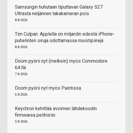
Samsungin huhutaan tiputtavan Galaxy S27
Ultrasta neljännen takakameran pois
8.8.2026
Tim Culpan: Applella on miljardin edestä iPhone-
puhelinten siruja odottamassa muistipiirejä
8.8.2026
Doom pyörii nyt (melkein) myös Commodore
64:llä
7.8.2026
Doom pyörii nyt myös Paintissa
6.8.2026
Keychron kehittää avoimen lähdekoodin
firmwarea pelihiiriin
5.8.2026