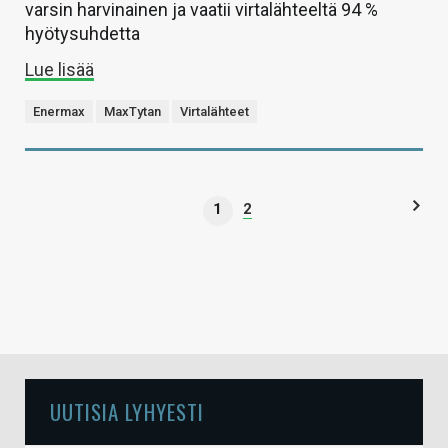
varsin harvinainen ja vaatii virtalähteeltä 94 %
hyötysuhdetta
Lue lisää
Enermax
MaxTytan
Virtalähteet
1
2
UUTISIA LYHYESTI