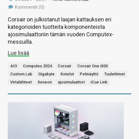
Kommentit (0)
Corsair on julkistanut laajan kattauksen eri
kategorioiden tuotteita komponenteista
ajosimulaattoriin tämän vuoden Computex-
messuilla.
Lue lisää
AIO
Computex 2024
Corsair
Corsair One i500
Custom Lab
Gigabyte
Kotelot
Pelinäyttö
Tuulettimet
Virtalähteet
Xeneon
ajosimulaattori
iCue Link