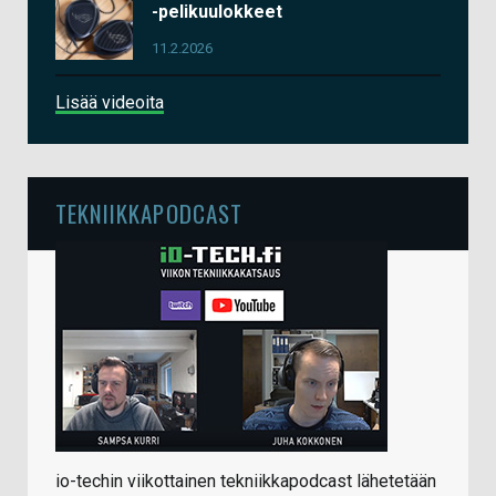
-pelikuulokkeet
11.2.2026
Lisää videoita
TEKNIIKKAPODCAST
io-techin viikottainen tekniikkapodcast lähetetään