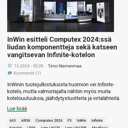
InWin esitteli Computex 2024:ssä
liudan komponentteja sekä katseen
vangitsevan Infinite-kotelon
7.6.2024 - 00:28
/
Timo Niemenmaa
Kommentit (1)
InWinin tuotejulkistuksista huomion vei Infinite-
kotelo, mutta valmistajalta nähtiin myös muita
kotelouutuuksia, jäähdytystuotteita ja virtalähteitä.
Lue lisää
AIO
AR36
Computex 2024
F3
InWin
Infinite
Kotelot
LR36
Lynx LN120
Lynx LN120P
ModFree