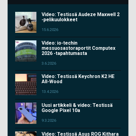
Video: Testissä Audeze Maxwell 2
-pelikuulokkeet
15.6.2026
Video: io-techin
messuosastoraportit Computex
2026 -tapahtumasta
3.6.2026
Video: Testissä Keychron K2 HE
All-Wood
13.4.2026
Uusi artikkeli & video: Testissä
Google Pixel 10a
9.3.2026
Video: Testissä Asus ROG Kithara