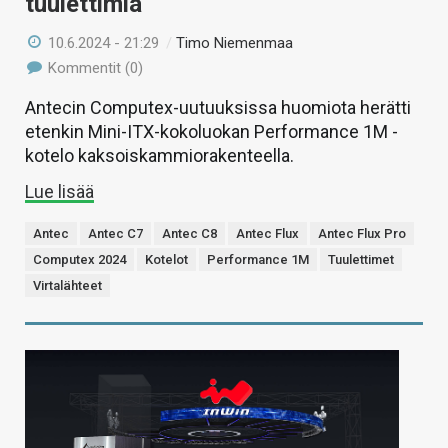
tuulettimia
10.6.2024 - 21:29
/
Timo Niemenmaa
Kommentit (0)
Antecin Computex-uutuuksissa huomiota herätti
etenkin Mini-ITX-kokoluokan Performance 1M -
kotelo kaksoiskammiorakenteella.
Lue lisää
Antec
Antec C7
Antec C8
Antec Flux
Antec Flux Pro
Computex 2024
Kotelot
Performance 1M
Tuulettimet
Virtalähteet