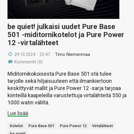
be quiet! julkaisi uudet Pure Base
501 -miditornikotelot ja Pure Power
12 -virtalähteet
29.10.2024 - 23:47
/
Timo Niemenmaa
Kommentit (0)
Miditornikokoisesta Pure Base 501:stä tulee
tarjolle sekä hiljaisuuteen että ilmankiertoon
keskittyvät mallit ja Pure Power 12 -sarja tarjoaa
kiinteillä kaapeleilla varustettuja virtalähteitä 550 ja
1000 watin väliltä.
Lue lisää
Kotelot
Pure Base 501
Pure Power 12
Virtalähteet
be quiet!