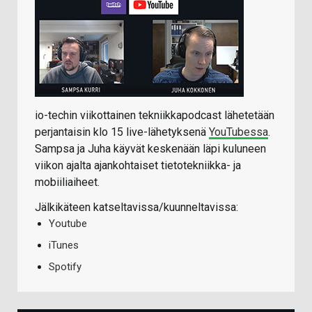
io-techin viikottainen tekniikkapodcast lähetetään
perjantaisin klo 15 live-lähetyksenä
YouTubessa
.
Sampsa ja Juha käyvät keskenään läpi kuluneen
viikon ajalta ajankohtaiset tietotekniikka- ja
mobiiliaiheet.
Jälkikäteen katseltavissa/kuunneltavissa:
Youtube
iTunes
Spotify