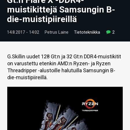
ARTIKKELIT
muistikittejä Samsungin B-
die-muistipiireillä
VIDEOT
TECHBBS
14.8.2017 - 14:02
Petrus Laine
Tietotekniikka
2
TIETOA
HINTA.FI
G.Skillin uudet 128 Gt:n ja 32 Gt:n DDR4-muistikitit
on varustettu etenkin AMD:n Ryzen- ja Ryzen
KAUPPA
Threadripper -alustoille halutuilla Samsungin B-
die-muistipiireillä.
VAIHDA TEEMA
HAKU