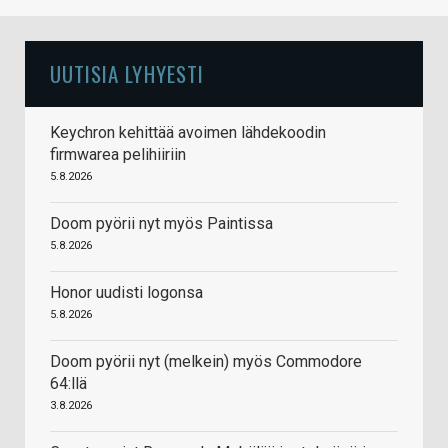
UUTISIA LYHYESTI
Keychron kehittää avoimen lähdekoodin
firmwarea pelihiiriin
5.8.2026
Doom pyörii nyt myös Paintissa
5.8.2026
Honor uudisti logonsa
5.8.2026
Doom pyörii nyt (melkein) myös Commodore
64:llä
3.8.2026