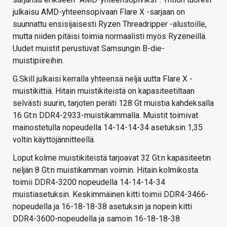
julkaisu AMD-yhteensopivaan Flare X -sarjaan on
suunnattu ensisijaisesti Ryzen Threadripper -alustoille,
mutta niiden pitäisi toimia normaalisti myös Ryzeneillä.
Uudet muistit perustuvat Samsungin B-die-
muistipiireihin.
G.Skill julkaisi kerralla yhteensä neljä uutta Flare X -
muistikittiä. Hitain muistikiteistä on kapasiteetiltaan
selvästi suurin, tarjoten peräti 128 Gt muistia kahdeksalla
16 Gt:n DDR4-2933-muistikammalla. Muistit toimivat
mainostetulla nopeudella 14-14-14-34 asetuksin 1,35
voltin käyttöjännitteellä.
Loput kolme muistikiteistä tarjoavat 32 Gt:n kapasiteetin
neljän 8 Gt:n muistikamman voimin. Hitain kolmikosta
toimii DDR4-3200 nopeudella 14-14-14-34
muistiasetuksin. Keskimmäinen kitti toimii DDR4-3466-
nopeudella ja 16-18-18-38 asetuksin ja nopein kitti
DDR4-3600-nopeudella ja samoin 16-18-18-38