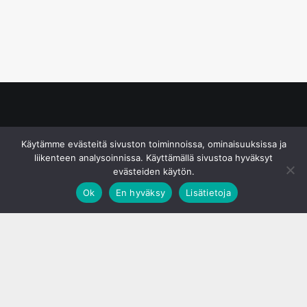
© S&J Media Oy
Käytämme evästeitä sivuston toiminnoissa, ominaisuuksissa ja
liikenteen analysoinnissa. Käyttämällä sivustoa hyväksyt
evästeiden käytön.
Ok
En hyväksy
Lisätietoja
;