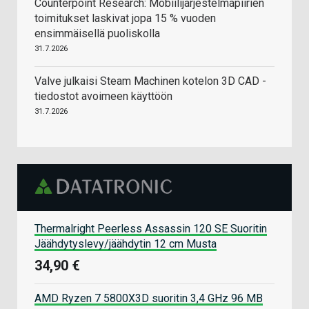
Counterpoint Research: Mobiilijärjestelmäpiirien
toimitukset laskivat jopa 15 % vuoden
ensimmäisellä puoliskolla
31.7.2026
Valve julkaisi Steam Machinen kotelon 3D CAD -
tiedostot avoimeen käyttöön
31.7.2026
Thermalright Peerless Assassin 120 SE Suoritin
Jäähdytyslevy/jäähdytin 12 cm Musta
34,90 €
AMD Ryzen 7 5800X3D suoritin 3,4 GHz 96 MB