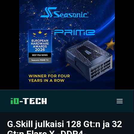
G.Skill julkaisi 128 Gt:n ja 32
UUTISET
Gt:n Flare X -DDR4-