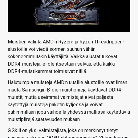
Muistien valinta AMD:n Ryzen- ja Ryzen Threadripper -
alustoille voi viedä sormen suuhun vähän
kokeneemmiltakin käyttäjiltä. Vaikka alustat tukevat
DDR4-muisteja, ei ole itsestään selvää, että kaikki
DDR4-muistikammat toimisivat niillä.
Halutuimpia muisteja AMD:n uusille alustoille ovat ilman
muuta Samsungin B-die-muistipiirejä käyttävät DDR4-
muistit, mutta useimmat valmistajat eivät paljasta
käytettyjä muisteja paketin kyljessä ja voivat
pahimmillaan jopa vaihdella yhdessä mallissa käytettäviä
muistipiirejä saatavuuden mukaan.
G.Skill on yksi valmistajista, joka on merkinnyt tietyt
sarjansa erikseen ”AMD-yhteensopiviksi”. Yhtiön tuorein