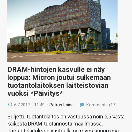
DRAM-hintojen kasvulle ei näy
loppua: Micron joutui sulkemaan
tuotantolaitoksen laitteistovian
vuoksi *Päivitys*
6.7.2017 - 11:49
/
Petrus Laine
Kommentit (17)
Suljettu tuotantolaitos on vastuussa noin 5,5 %:sta
kaikesta DRAM-tuotannosta maailmassa.
Tuotantolaitoksen vastuulla on myös suurin osa