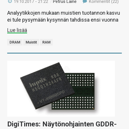
19.10.2017 - 21:22
/
Petrus Laine
Kommentit (22)
Analyytikkojen mukaan muistien tuotannon kasvu
ei tule pysymään kysynnän tahdissa ensi vuonna
Lue lisää
DRAM
Muistit
RAM
DigiTimes: Näytönohjainten GDDR-