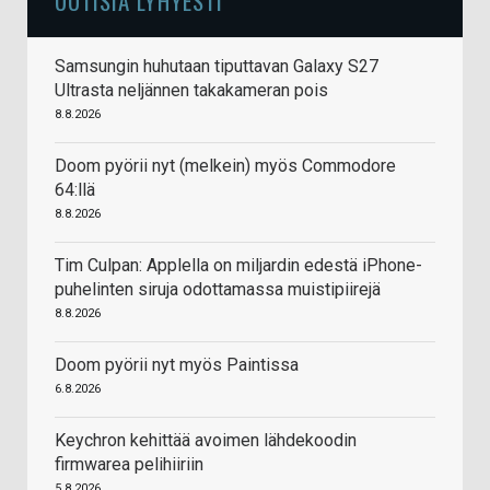
UUTISIA LYHYESTI
Samsungin huhutaan tiputtavan Galaxy S27
Ultrasta neljännen takakameran pois
8.8.2026
Doom pyörii nyt (melkein) myös Commodore
64:llä
8.8.2026
Tim Culpan: Applella on miljardin edestä iPhone-
puhelinten siruja odottamassa muistipiirejä
8.8.2026
Doom pyörii nyt myös Paintissa
6.8.2026
Keychron kehittää avoimen lähdekoodin
firmwarea pelihiiriin
5.8.2026