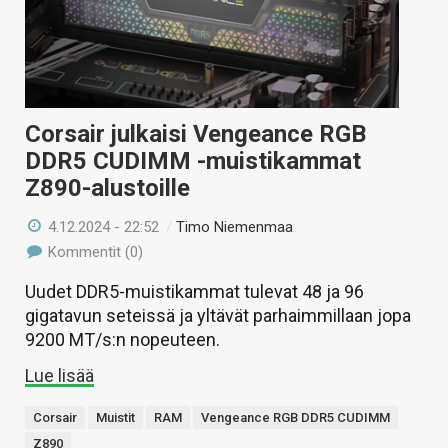
Corsair julkaisi Vengeance RGB
DDR5 CUDIMM -muistikammat
Z890-alustoille
4.12.2024 - 22:52
/
Timo Niemenmaa
Kommentit (0)
Uudet DDR5-muistikammat tulevat 48 ja 96
gigatavun seteissä ja yltävät parhaimmillaan jopa
9200 MT/s:n nopeuteen.
Lue lisää
Corsair
Muistit
RAM
Vengeance RGB DDR5 CUDIMM
Z890