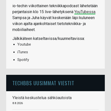
io-techin viikottainen tekniikkapodcast lähetetään
perjantaisin klo 15 live-lähetyksenä
YouTubessa
.
Sampsa ja Juha käyvät keskenään läpi kuluneen
viikon ajalta ajankohtaiset tietotekniikka- ja
mobiiliaiheet.
Jälkikäteen katseltavissa/kuunneltavissa:
Youtube
iTunes
Spotify
TECHBBS UUSIMMAT VIESTIT
Yleistä keskustelua sähköautoista
8.8.2026