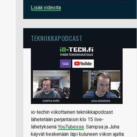
Lisää videoita
TEKNIIKKAPODCAST
io-techin viikottainen tekniikkapodcast
lähetetään perjantaisin klo 15 live-
lähetyksenä
YouTubessa
. Sampsa ja Juha
käyvät keskenään läpi kuluneen viikon ajalta