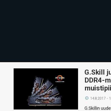
G.Skill j
DDR4-mu
muistipii
14.8.2017 - 
G.Skillin uude