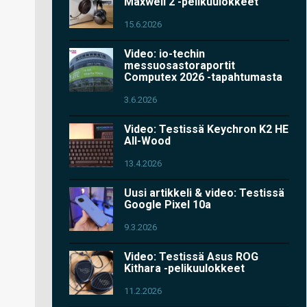
Maxwell 2 -pelikuulokkeet
15.6.2026
Video: io-techin
messuosastoraportit
Computex 2026 -tapahtumasta
3.6.2026
Video: Testissä Keychron K2 HE
All-Wood
13.4.2026
Uusi artikkeli & video: Testissä
Google Pixel 10a
9.3.2026
Video: Testissä Asus ROG
Kithara -pelikuulokkeet
11.2.2026