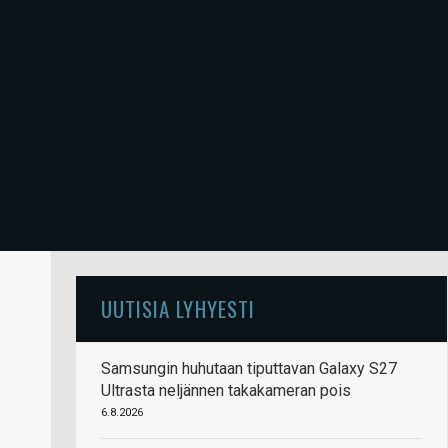
UUTISIA LYHYESTI
Samsungin huhutaan tiputtavan Galaxy S27
Ultrasta neljännen takakameran pois
6.8.2026