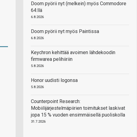
Doom pyörii nyt (melkein) myös Commodore
64:llä
6.8.2026
Doom pyörii nyt myös Paintissa
6.8.2026
Keychron kehittää avoimen lähdekoodin
firmwarea pelihiiriin
5.8.2026
Honor uudisti logonsa
5.8.2026
Counterpoint Research:
Mobiilijärjestelmäpiirien toimitukset laskivat
jopa 15 % vuoden ensimmäisellä puoliskolla
31.7.2026