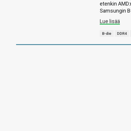
etenkin AMD:n
Samsungin B-d
Lue lisää
B-die
DDR4