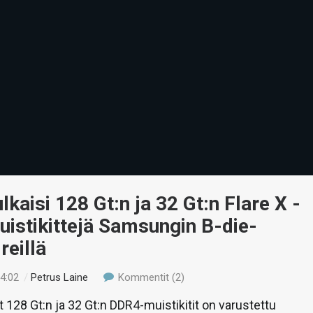
ulkaisi 128 Gt:n ja 32 Gt:n Flare X -
istikittejä Samsungin B-die-
reillä
14:02
/
Petrus Laine
Kommentit (2)
t 128 Gt:n ja 32 Gt:n DDR4-muistikitit on varustettu