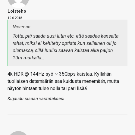
Loisteho
19.6.2018
Niceman
Totta, piti saada uusi liitin etc. että saadaa kansalta
rahat, miksi ei kehitetty optista kun sellainen oli jo
olemassa, sillä luulisi saavan kaistaa aika paljon
10m matkalla…
4k HDR @ 144Hz syö ~ 35Gbps kaistaa. Kyllähän
tuollaisen datamäärän saa kuidusta menemään, mutta
näytön hintaan tulee nolla tai pari lisää.
Kirjaudu sisään vastataksesi