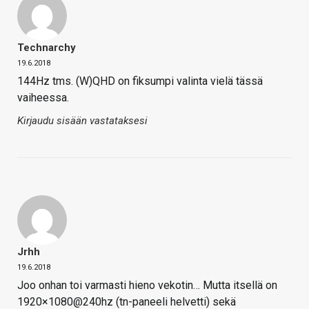
Technarchy
19.6.2018
144Hz tms. (W)QHD on fiksumpi valinta vielä tässä
vaiheessa.
Kirjaudu sisään vastataksesi
Jrhh
19.6.2018
Joo onhan toi varmasti hieno vekotin… Mutta itsellä on
1920×1080@240hz (tn-paneeli helvetti) sekä