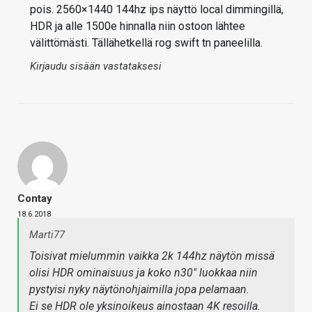
pois. 2560×1440 144hz ips näyttö local dimmingillä,
HDR ja alle 1500e hinnalla niin ostoon lähtee
välittömästi. Tällähetkellä rog swift tn paneelilla.
Kirjaudu sisään vastataksesi
Contay
18.6.2018
Marti77
Toisivat mielummin vaikka 2k 144hz näytön missä
olisi HDR ominaisuus ja koko n30" luokkaa niin
pystyisi nyky näytönohjaimilla jopa pelamaan.
Ei se HDR ole yksinoikeus ainostaan 4K resoilla.