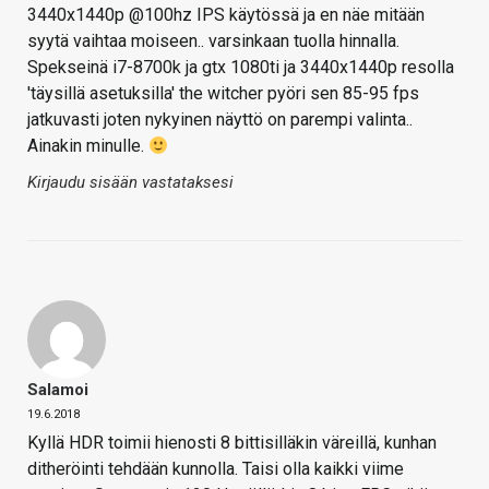
3440x1440p @100hz IPS käytössä ja en näe mitään
syytä vaihtaa moiseen.. varsinkaan tuolla hinnalla.
Spekseinä i7-8700k ja gtx 1080ti ja 3440x1440p resolla
'täysillä asetuksilla' the witcher pyöri sen 85-95 fps
jatkuvasti joten nykyinen näyttö on parempi valinta..
Ainakin minulle.
Kirjaudu sisään vastataksesi
Salamoi
19.6.2018
Kyllä HDR toimii hienosti 8 bittisilläkin väreillä, kunhan
ditheröinti tehdään kunnolla. Taisi olla kaikki viime