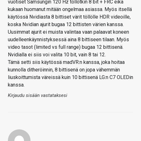
vuotiset Samsungin 120 Hz töllötkin 8 bit + FRC eikä
kukaan huomanut mitään ongelmaa asiassa. Myös itsellä
käytössä Nvidiasta 8 bittiset värit töllölle HDR videoille,
koska Nvidian ajurit bugaa 12 bittisten värien kanssa.
Uusimmat ajurit ei muista valintaa vaan palaavat koneen
uudelleenkäynnistyksessä aina 8 bittiseen tilaan. Myös
video tasot (limited vs full range) bugaa 12 bittisenä.
Nvidialla ei siis voi valita 10 bit, vain 8 tai 12.
Tämä setti siis käytössä madVR:n kanssa, joka hoitaa
kunnolla ditheröinnin, 8 bittisenä on jopa vähemmän
liuskoittumista väreissä kuin 10 bittisenä LG:n C7 OLEDin
kanssa.
Kirjaudu sisään vastataksesi