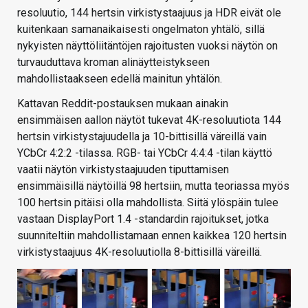
resoluutio, 144 hertsin virkistystaajuus ja HDR eivät ole
kuitenkaan samanaikaisesti ongelmaton yhtälö, sillä
nykyisten näyttöliitäntöjen rajoitusten vuoksi näytön on
turvauduttava kroman alinäytteistykseen
mahdollistaakseen edellä mainitun yhtälön.
Kattavan Reddit-postauksen mukaan ainakin
ensimmäisen aallon näytöt tukevat 4K-resoluutiota 144
hertsin virkistystajuudella ja 10-bittisillä väreillä vain
YCbCr 4:2:2 -tilassa. RGB- tai YCbCr 4:4:4 -tilan käyttö
vaatii näytön virkistystaajuuden tiputtamisen
ensimmäisillä näytöillä 98 hertsiin, mutta teoriassa myös
100 hertsin pitäisi olla mahdollista. Siitä ylöspäin tulee
vastaan DisplayPort 1.4 -standardin rajoitukset, jotka
suunniteltiin mahdollistamaan ennen kaikkea 120 hertsin
virkistystaajuus 4K-resoluutiolla 8-bittisillä väreillä.