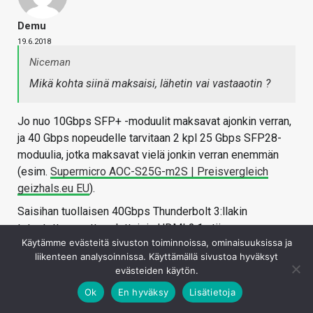
Demu
19.6.2018
Niceman
Mikä kohta siinä maksaisi, lähetin vai vastaaotin ?
Jo nuo 10Gbps SFP+ -moduulit maksavat ajonkin verran,
ja 40 Gbps nopeudelle tarvitaan 2 kpl 25 Gbps SFP28-
moduulia, jotka maksavat vielä jonkin verran enemmän
(esim.
Supermicro AOC-S25G-m2S | Preisvergleich
geizhals.eu EU
).
Saisihan tuollaisen 40Gbps Thunderbolt 3:llakin
toteutettua, mutta odottaisin HDMI 2.1:stä.
Käytämme evästeitä sivuston toiminnoissa, ominaisuuksissa ja
Mitään propri kuituvirityksiä en kyllä suosittelisi (yleisen
liikenteen analysoinnissa. Käyttämällä sivustoa hyväksyt
laitevalmistajatuen saaminen on aika haastavaa).
evästeiden käytön.
Kirjaudu sisään vastataksesi
Ok
En hyväksy
Lisätietoja