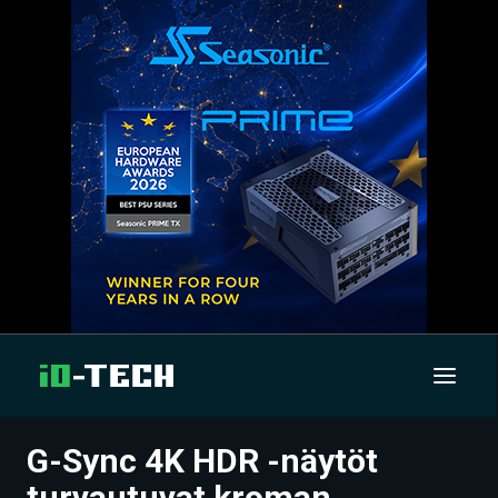
G-Sync 4K HDR -näytöt
UUTISET
turvautuvat kroman