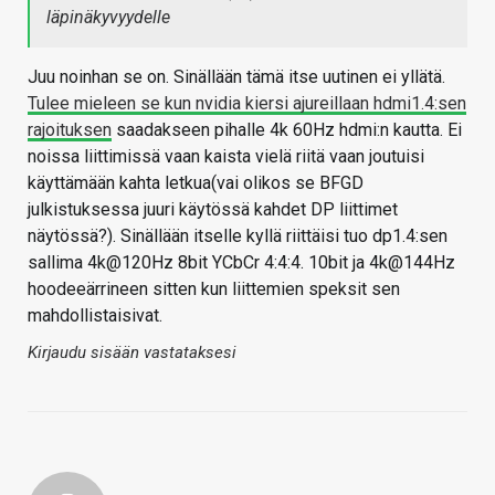
läpinäkyvyydelle
Juu noinhan se on. Sinällään tämä itse uutinen ei yllätä.
Tulee mieleen se kun nvidia kiersi ajureillaan hdmi1.4:sen
rajoituksen
saadakseen pihalle 4k 60Hz hdmi:n kautta. Ei
noissa liittimissä vaan kaista vielä riitä vaan joutuisi
käyttämään kahta letkua(vai olikos se BFGD
julkistuksessa juuri käytössä kahdet DP liittimet
näytössä?). Sinällään itselle kyllä riittäisi tuo dp1.4:sen
sallima 4k@120Hz 8bit YCbCr 4:4:4. 10bit ja 4k@144Hz
hoodeeärrineen sitten kun liittemien speksit sen
mahdollistaisivat.
Kirjaudu sisään vastataksesi