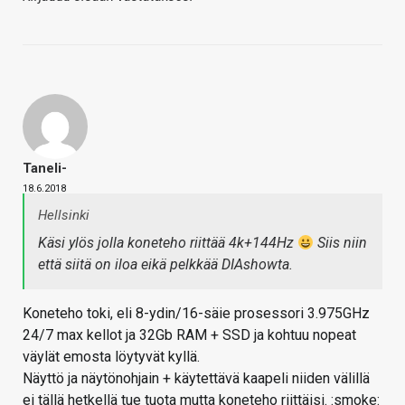
Taneli-
18.6.2018
Hellsinki
Käsi ylös jolla koneteho riittää 4k+144Hz
Siis niin
että siitä on iloa eikä pelkkää DIAshowta.
Koneteho toki, eli 8-ydin/16-säie prosessori 3.975GHz
24/7 max kellot ja 32Gb RAM + SSD ja kohtuu nopeat
väylät emosta löytyvät kyllä.
Näyttö ja näytönohjain + käytettävä kaapeli niiden välillä
ei tällä hetkellä tue tuota mutta koneteho riittäisi. :smoke: