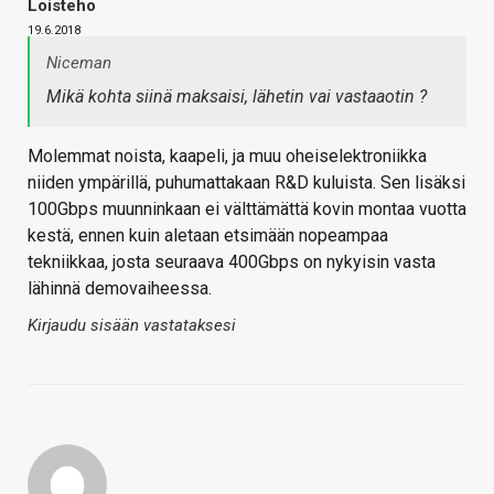
Loisteho
19.6.2018
Niceman
Mikä kohta siinä maksaisi, lähetin vai vastaaotin ?
Molemmat noista, kaapeli, ja muu oheiselektroniikka
niiden ympärillä, puhumattakaan R&D kuluista. Sen lisäksi
100Gbps muunninkaan ei välttämättä kovin montaa vuotta
kestä, ennen kuin aletaan etsimään nopeampaa
tekniikkaa, josta seuraava 400Gbps on nykyisin vasta
lähinnä demovaiheessa.
Kirjaudu sisään vastataksesi