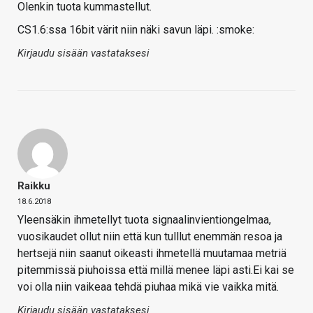
Olenkin tuota kummastellut.
CS1.6:ssa 16bit värit niin näki savun läpi. :smoke:
Kirjaudu sisään vastataksesi
Raikku
18.6.2018
Yleensäkin ihmetellyt tuota signaalinvientiongelmaa,
vuosikaudet ollut niin että kun tulllut enemmän resoa ja
hertsejä niin saanut oikeasti ihmetellä muutamaa metriä
pitemmissä piuhoissa että millä menee läpi asti.Ei kai se
voi olla niin vaikeaa tehdä piuhaa mikä vie vaikka mitä.
Kirjaudu sisään vastataksesi