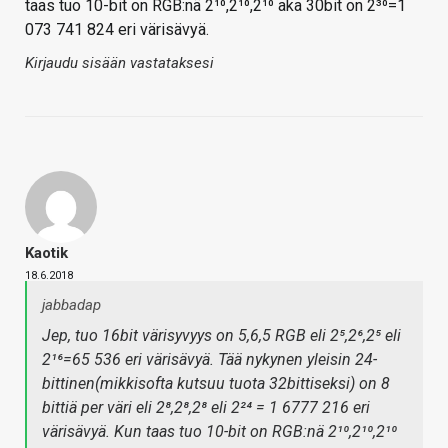
taas tuo 10-bit on RGB:nä 2¹⁰,2¹⁰,2¹⁰ aka 30bit on 2³⁰=1
073 741 824 eri värisävyä.
Kirjaudu sisään vastataksesi
Kaotik
18.6.2018
jabbadap
Jep, tuo 16bit värisyvyys on 5,6,5 RGB eli 2⁵,2⁶,2⁵ eli
2¹⁶=65 536 eri värisävyä. Tää nykynen yleisin 24-
bittinen(mikkisofta kutsuu tuota 32bittiseksi) on 8
bittiä per väri eli 2⁸,2⁸,2⁸ eli 2²⁴ = 1 6777 216 eri
värisävyä. Kun taas tuo 10-bit on RGB:nä 2¹⁰,2¹⁰,2¹⁰