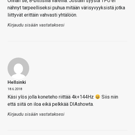
Onhan se, 8-bittisillä väreillä. Jostain syystä TPU ei
nähnyt tarpeelliseksi puhua mitään värisyvyyksistä jotka
liittyvät erittäin vahvasti yhtälöön.
Kirjaudu sisään vastataksesi
Hellsinki
18.6.2018
Käsi ylös jolla koneteho riittää 4k+144Hz
Siis niin
että siitä on iloa eikä pelkkää DIAshowta.
Kirjaudu sisään vastataksesi