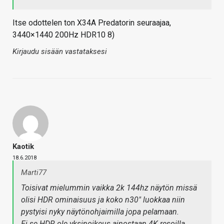
Itse odottelen ton X34A Predatorin seuraajaa,
3440×1440 200Hz HDR10 8)
Kirjaudu sisään vastataksesi
Kaotik
18.6.2018
Marti77
Toisivat mielummin vaikka 2k 144hz näytön missä
olisi HDR ominaisuus ja koko n30" luokkaa niin
pystyisi nyky näytönohjaimilla jopa pelamaan.
Ei se HDR ole yksinoikeus ainostaan 4K resoilla.