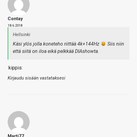
Contay
18.6.2018
Hellsinki
Käsi ylös jolla koneteho riittää 4k+144Hz
Siis niin
että siitä on iloa eikä pelkkää DIAshowta.
:kippis:
Kirjaudu sisään vastataksesi
Marti77