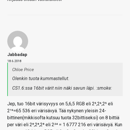
Jabbadap
18.6.2018
Chloe Price
Olenkin tuota kummastellut.
CS1.6:ssa 16bit värit niin näki savun läpi. :smoke:
Jep, tuo 16bit värisyvyys on 5,6,5 RGB eli 2⁵,2⁶,2⁵ eli
2¹⁶=65 536 eri värisävyä. Tää nykynen yleisin 24-
bittinen(mikkisofta kutsuu tuota 32bittiseksi) on 8 bittiä
per väri eli 2⁸,2⁸,2⁸ eli 2²⁴ = 1 6777 216 eri värisävyä. Kun