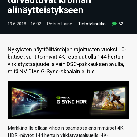
ARTIKKELIT
alinäytteistykseen
VIDEOT
19.6.2018 - 16:02
Petrus Laine
Tietotekniikka
52
TECHBBS
TIETOA
Nykyisten näyttöliitäntöjen rajoitusten vuoksi 10-
bittiset värit toimivat 4K-resoluutiolla 144 hertsin
HINTA.FI
virkistystaajuudella vain DSC-pakkauksen avulla,
mitä NVIDIAn G-Sync-skaalain ei tue.
KAUPPA
VAIHDA TEEMA
HAKU
Markkinoille ollaan vihdoin saamassa ensimmäiset 4K
HDR -näytöt 144 hertsin virkistystaajuuella. 4K-