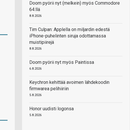
Doom pyörii nyt (melkein) myös Commodore
64:llä
8.8.2026
Tim Culpan: Applella on miljardin edestä
iPhone-puhelinten siruja odottamassa
muistipiirejä
8.8.2026
Doom pyörii nyt myös Paintissa
6.8.2026
Keychron kehittää avoimen lähdekoodin
firmwarea pelihiiriin
5.8.2026
Honor uudisti logonsa
5.8.2026