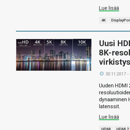
Lue lisää
4K
DisplayPor
Uusi HDM
8K-resol
virkisty
30.11.2017 -
Uuden HDMI 2
resoluutioide
dynaaminen H
latenssit.
Lue lisää
HDMI
HDMI 2