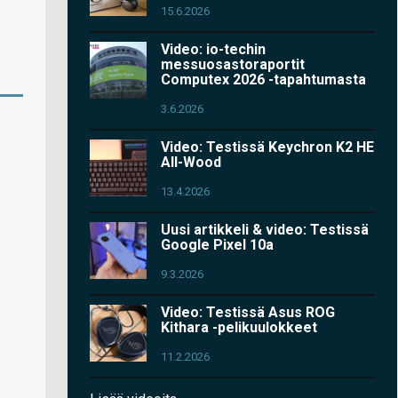
15.6.2026
Video: io-techin
messuosastoraportit
Computex 2026 -tapahtumasta
3.6.2026
Video: Testissä Keychron K2 HE
All-Wood
13.4.2026
Uusi artikkeli & video: Testissä
Google Pixel 10a
9.3.2026
Video: Testissä Asus ROG
Kithara -pelikuulokkeet
11.2.2026