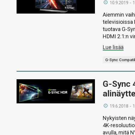
10.9.2019 - 
Aiemmin vaiht
televisioissa
tuotava G-Syn
HDMI 2.1:n vi
Lue lisää
G-Sync Compati
G-Sync 
alinäytt
19.6.2018 - 
Nykyisten näyt
4K-resoluutio
avulla, mitä 