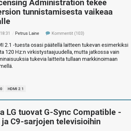
censing Administration tekee
rsion tunnistamisesta vaikeaa
lle
 18:31
/
Petrus Laine
Kommentit (103)
2.1 -tuesta osasi päätellä laitteen tukevan esimerkiksi
ta 120 Hz:n virkistystaajuudella, mutta jatkossa vain
inaisuuksia tukevia laitteita tullaan markkinoimaan
mellä.
.0
HDMI 2.1
ja LG tuovat G-Sync Compatible -
 ja C9-sarjojen televisioihin