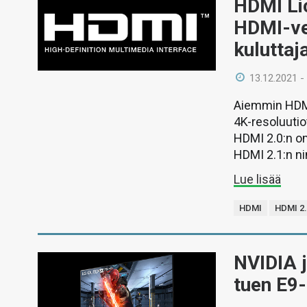
HDMI Li
HDMI-ve
kuluttaja
13.12.2021 -
Aiemmin HDMI 
4K-resoluutio
HDMI 2.0:n om
HDMI 2.1:n ni
Lue lisää
HDMI
HDMI 2
NVIDIA 
tuen E9-