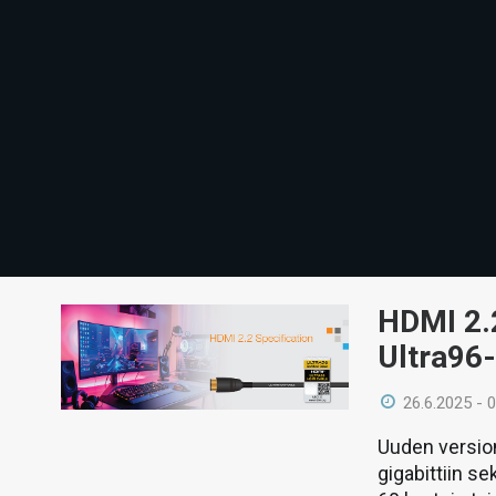
HDMI 2.2
Ultra96
26.6.2025 - 
Uuden versio
gigabittiin s