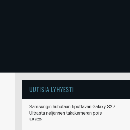
UUTISIA LYHYESTI
Samsungin huhutaan tiputtavan Galaxy S27
Ultrasta neljännen takakameran pois
8.8.2026