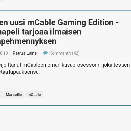
en uusi mCable Gaming Edition -
peli tarjoaa ilmaisen
npehmennyksen
20:13
/
Petrus Laine
Kommentit (42)
sijoittanut mCableen oman kuvaprosessorin, joka testien
taa lupauksensa.
t
Marseille
mCable