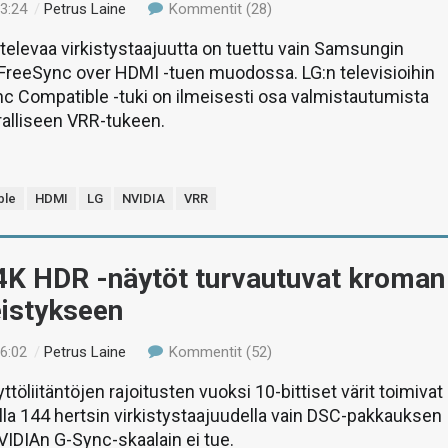
13:24
/
Petrus Laine
Kommentit (28)
elevaa virkistystaajuutta on tuettu vain Samsungin
 FreeSync over HDMI -tuen muodossa. LG:n televisioihin
c Compatible -tuki on ilmeisesti osa valmistautumista
ralliseen VRR-tukeen.
ble
HDMI
LG
NVIDIA
VRR
4K HDR -näytöt turvautuvat kroman
eistykseen
16:02
/
Petrus Laine
Kommentit (52)
töliitäntöjen rajoitusten vuoksi 10-bittiset värit toimivat
lla 144 hertsin virkistystaajuudella vain DSC-pakkauksen
NVIDIAn G-Sync-skaalain ei tue.