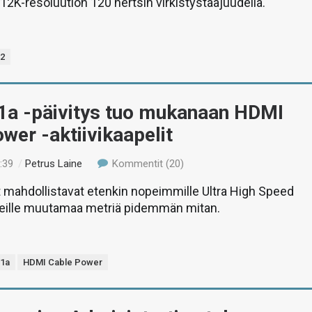
 12K-resoluution 120 hertsin virkistystaajuudella.
.2
1a -päivitys tuo mukanaan HDMI
wer -aktiivikaapelit
:39
/
Petrus Laine
Kommentit (20)
it mahdollistavat etenkin nopeimmille Ultra High Speed
eille muutamaa metriä pidemmän mitan.
.1a
HDMI Cable Power