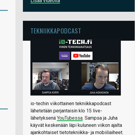
Lisää videoita
TEKNIIKKAPODCAST
io-techin viikottainen tekniikkapodcast
lähetetään perjantaisin klo 15 live-
lähetyksenä
YouTubessa
. Sampsa ja Juha
käyvät keskenään läpi kuluneen viikon ajalta
ajankohtaiset tietotekniikka- ja mobiiliaiheet.