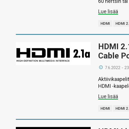
60 hertsin tai
Lue lisää
HDMI
HDMI 2
HDMI 2.
Cable Po
7.6.2022 - 23
Aktiivikaapel
HDMI -kaapel
Lue lisää
HDMI
HDMI 2