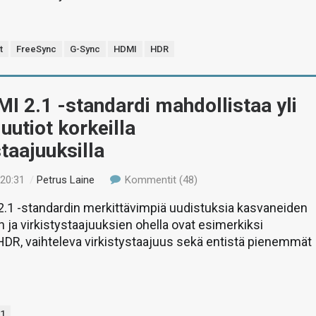
t
FreeSync
G-Sync
HDMI
HDR
I 2.1 -standardi mahdollistaa yli
uutiot korkeilla
staajuuksilla
 20:31
/
Petrus Laine
Kommentit (48)
.1 -standardin merkittävimpiä uudistuksia kasvaneiden
n ja virkistystaajuuksien ohella ovat esimerkiksi
DR, vaihteleva virkistystaajuus sekä entistä pienemmät
.1