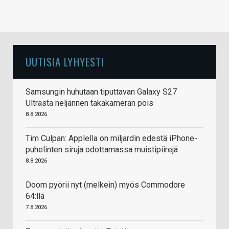
UUTISIA LYHYESTI
Samsungin huhutaan tiputtavan Galaxy S27
Ultrasta neljännen takakameran pois
8.8.2026
Tim Culpan: Applella on miljardin edestä iPhone-
puhelinten siruja odottamassa muistipiirejä
8.8.2026
Doom pyörii nyt (melkein) myös Commodore
64:llä
7.8.2026