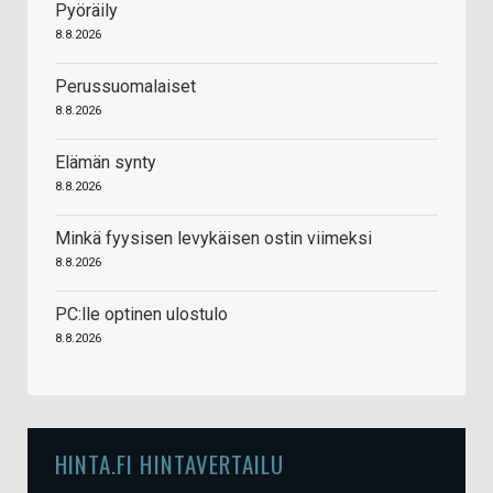
Pyöräily
8.8.2026
Perussuomalaiset
8.8.2026
Elämän synty
8.8.2026
Minkä fyysisen levykäisen ostin viimeksi
8.8.2026
PC:lle optinen ulostulo
8.8.2026
HINTA.FI HINTAVERTAILU