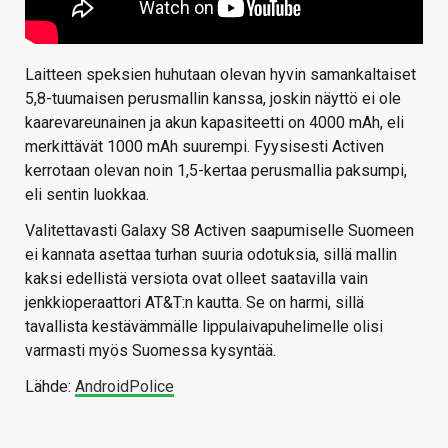
Laitteen speksien huhutaan olevan hyvin samankaltaiset
5,8-tuumaisen perusmallin kanssa, joskin näyttö ei ole
kaarevareunainen ja akun kapasiteetti on 4000 mAh, eli
merkittävät 1000 mAh suurempi. Fyysisesti Activen
kerrotaan olevan noin 1,5-kertaa perusmallia paksumpi,
eli sentin luokkaa.
Valitettavasti Galaxy S8 Activen saapumiselle Suomeen
ei kannata asettaa turhan suuria odotuksia, sillä mallin
kaksi edellistä versiota ovat olleet saatavilla vain
jenkkioperaattori AT&T:n kautta. Se on harmi, sillä
tavallista kestävämmälle lippulaivapuhelimelle olisi
varmasti myös Suomessa kysyntää.
Lähde:
AndroidPolice