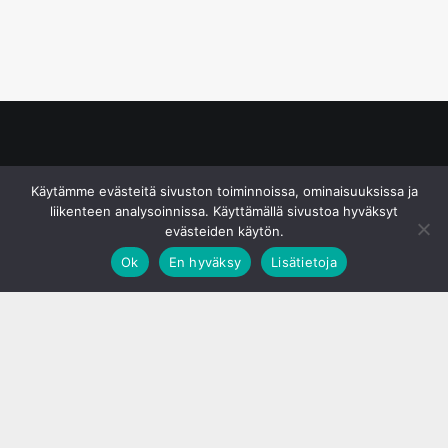
© S&J Media Oy
Käytämme evästeitä sivuston toiminnoissa, ominaisuuksissa ja
liikenteen analysoinnissa. Käyttämällä sivustoa hyväksyt
evästeiden käytön.
Ok
En hyväksy
Lisätietoja
;