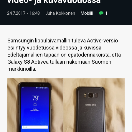
ARTIKKELIT
24.7.2017 - 16:48
Juha Kokkonen
Mobiili
1
VIDEOT
TECHBBS
Samsungin lippulaivamallin tuleva Active-versio
TIETOA
esiintyy vuodetussa videossa ja kuvissa.
Edeltäjämallien tapaan on epätodennäköistä, että
HINTA.FI
Galaxy S8 Activea tullaan näkemään Suomen
markkinoilla.
KAUPPA
VAIHDA TEEMA
HAKU