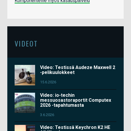
Komponenteille myös kasauspalvelu
VIDEOT
Video: Testissä Audeze Maxwell 2
-pelikuulokkeet
15.6.2026
Video: io-techin
messuosastoraportit Computex
2026 -tapahtumasta
3.6.2026
Video: Testissä Keychron K2 HE