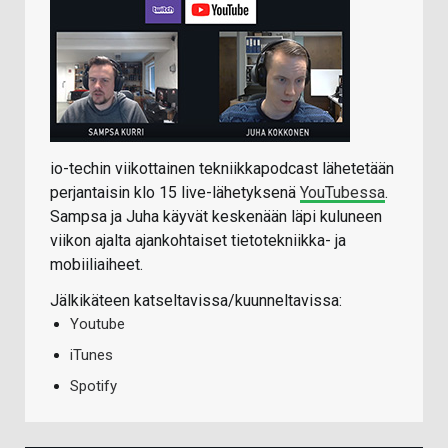
io-techin viikottainen tekniikkapodcast lähetetään
perjantaisin klo 15 live-lähetyksenä
YouTubessa
.
Sampsa ja Juha käyvät keskenään läpi kuluneen
viikon ajalta ajankohtaiset tietotekniikka- ja
mobiiliaiheet.
Jälkikäteen katseltavissa/kuunneltavissa:
Youtube
iTunes
Spotify