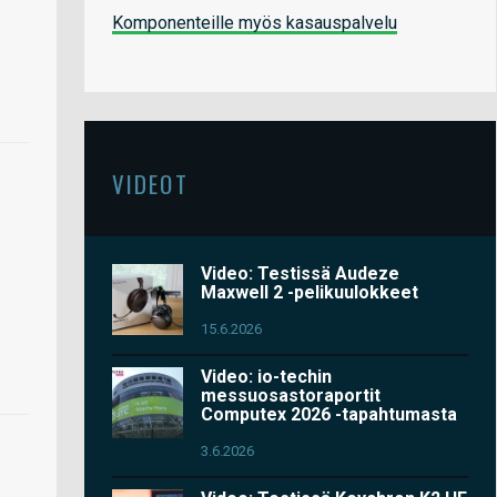
Komponenteille myös kasauspalvelu
VIDEOT
Video: Testissä Audeze
Maxwell 2 -pelikuulokkeet
15.6.2026
Video: io-techin
messuosastoraportit
Computex 2026 -tapahtumasta
3.6.2026