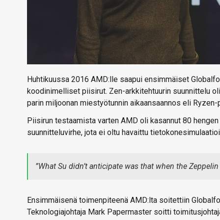
Huhtikuussa 2016 AMD:lle saapui ensimmäiset Globalfou
koodinimelliset piisirut. Zen-arkkitehtuurin suunnittelu oli
parin miljoonan miestyötunnin aikaansaannos eli Ryzen-p
Piisirun testaamista varten AMD oli kasannut 80 hengen i
suunnitteluvirhe, jota ei oltu havaittu tietokonesimulaat
”What Su didn’t anticipate was that when the Zeppelin f
Ensimmäisenä toimenpiteenä AMD:lta soitettiin Globalfoun
Teknologiajohtaja Mark Papermaster soitti toimitusjohtaja