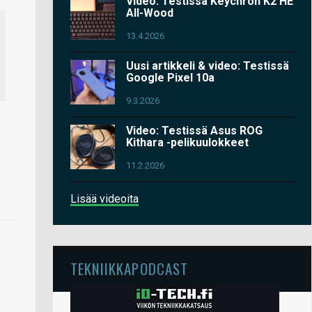
Video: Testissä Keychron K2 HE
All-Wood
13.4.2026
Uusi artikkeli & video: Testissä
Google Pixel 10a
9.3.2026
Video: Testissä Asus ROG
Kithara -pelikuulokkeet
11.2.2026
Lisää videoita
TEKNIIKKAPODCAST