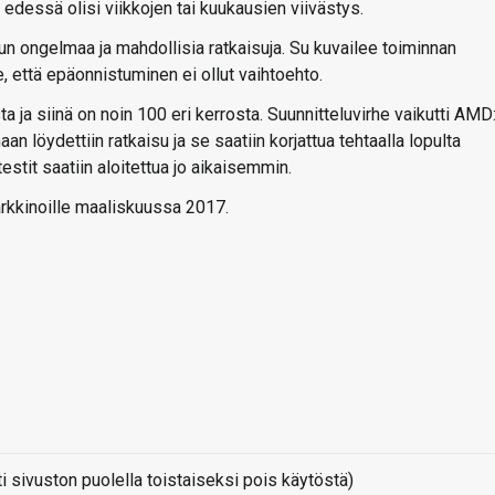
 edessä olisi viikkojen tai kuukausien viivästys.
run ongelmaa ja mahdollisia ratkaisuja. Su kuvailee toiminnan
e, että epäonnistuminen ei ollut vaihtoehto.
ta ja siinä on noin 100 eri kerrosta. Suunnitteluvirhe vaikutti AMD
an löydettiin ratkaisu ja se saatiin korjattua tehtaalla lopulta
stit saatiin aloitettua jo aikaisemmin.
rkkinoille maaliskuussa 2017.
sivuston puolella toistaiseksi pois käytöstä)