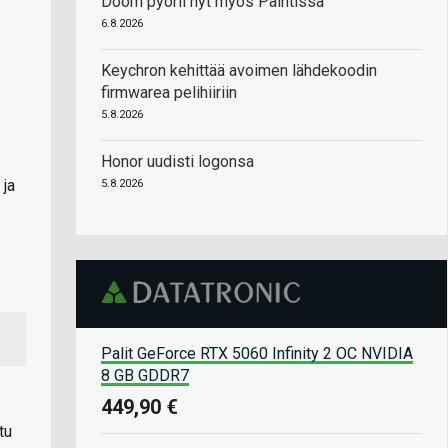
Doom pyörii nyt myös Paintissa
6.8.2026
Keychron kehittää avoimen lähdekoodin
firmwarea pelihiiriin
5.8.2026
Honor uudisti logonsa
 ja
5.8.2026
Palit GeForce RTX 5060 Infinity 2 OC NVIDIA
8 GB GDDR7
449,90 €
tu