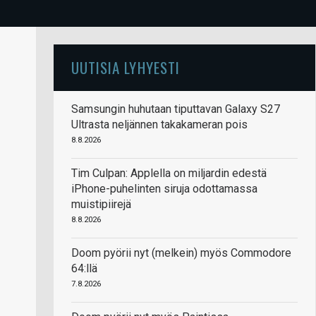
UUTISIA LYHYESTI
Samsungin huhutaan tiputtavan Galaxy S27
Ultrasta neljännen takakameran pois
8.8.2026
Tim Culpan: Applella on miljardin edestä
iPhone-puhelinten siruja odottamassa
muistipiirejä
8.8.2026
Doom pyörii nyt (melkein) myös Commodore
64:llä
7.8.2026