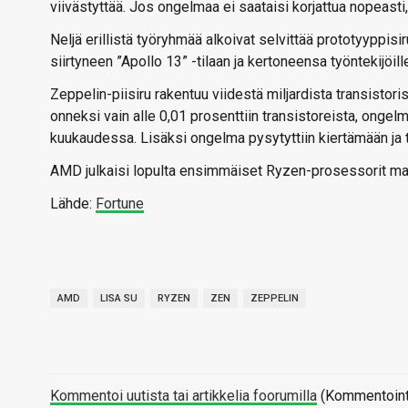
viivästyttää. Jos ongelmaa ei saataisi korjattua nopeasti,
Neljä erillistä työryhmää alkoivat selvittää prototyyppisi
siirtyneen ”Apollo 13” -tilaan ja kertoneensa työntekijöill
Zeppelin-piisiru rakentuu viidestä miljardista transistoris
onneksi vain alle 0,01 prosenttiin transistoreista, ongelma
kuukaudessa. Lisäksi ongelma pysytyttiin kiertämään ja te
AMD julkaisi lopulta ensimmäiset Ryzen-prosessorit ma
Lähde:
Fortune
AMD
LISA SU
RYZEN
ZEN
ZEPPELIN
Kommentoi uutista tai artikkelia foorumilla
(Kommentointi 