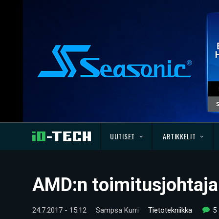
UUTISET
ARTIKKELIT
AMD:n toimitusjohtaja:
24.7.2017 - 15:12
Sampsa Kurri
Tietotekniikka
5