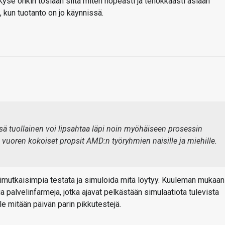
 Kyse onkin tosiaan siitä miten nopeasti ja tehokkaasti asiaan
, kun tuotanto on jo käynnissä.
sä tuollainen voi lipsahtaa läpi noin myöhäiseen prosessin
vuoren kokoiset propsit AMD:n työryhmien naisille ja miehille.
imutkaisimpia testata ja simuloida mitä löytyy. Kuuleman mukaan
ia palvelinfarmeja, jotka ajavat pelkästään simulaatiota tulevista
le mitään päivän parin pikkutestejä.