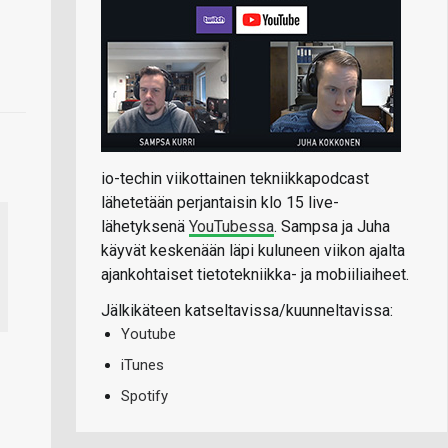
io-techin viikottainen tekniikkapodcast
lähetetään perjantaisin klo 15 live-
lähetyksenä
YouTubessa
. Sampsa ja Juha
käyvät keskenään läpi kuluneen viikon ajalta
ajankohtaiset tietotekniikka- ja mobiiliaiheet.
Jälkikäteen katseltavissa/kuunneltavissa:
Youtube
iTunes
Spotify