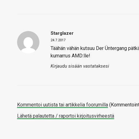
Starglazer
24.7.2017
Täähän vähän kutsuu Der Üntergang pätkää
kumarrus AMD:lle!
Kirjaudu sisään vastataksesi
Kommentoi uutista tai artikkelia foorumilla
(Kommentointi
Lähetä palautetta / raportoi kirjoitusvirheestä