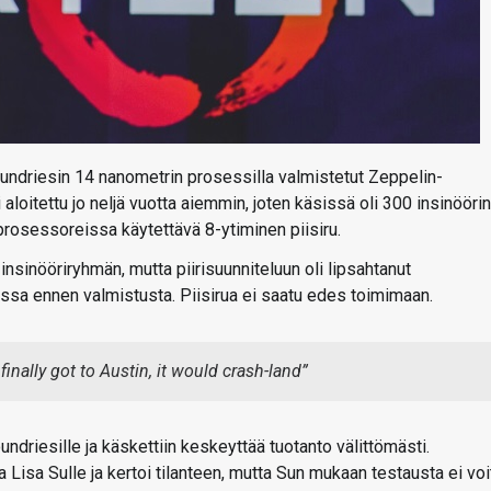
ndriesin 14 nanometrin prosessilla valmistetut Zeppelin-
 aloitettu jo neljä vuotta aiemmin, joten käsissä oli 300 insinöörin
rosessoreissa käytettävä 8-ytiminen piisiru.
nsinööriryhmän, mutta piirisuunniteluun oli lipsahtanut
ioissa ennen valmistusta. Piisirua ei saatu edes toimimaan.
inally got to Austin, it would crash-land”
driesille ja käskettiin keskeyttää tuotanto välittömästi.
 Lisa Sulle ja kertoi tilanteen, mutta Sun mukaan testausta ei voi