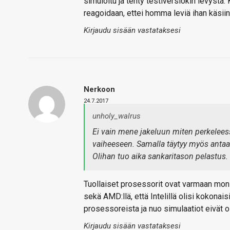
simuloitu ja tehty testiversiokin levystä.
reagoidaan, ettei homma leviä ihan käsiin
Kirjaudu sisään vastataksesi
Nerkoon
24.7.2017
unholy_walrus
Ei vain mene jakeluun miten perkelees
vaiheeseen. Samalla täytyy myös antaa 
Olihan tuo aika sankaritason pelastus.
Tuollaiset prosessorit ovat varmaan mon
sekä AMD:llä, että Intelillä olisi kokonais
prosessoreista ja nuo simulaatiot eivät o
Kirjaudu sisään vastataksesi