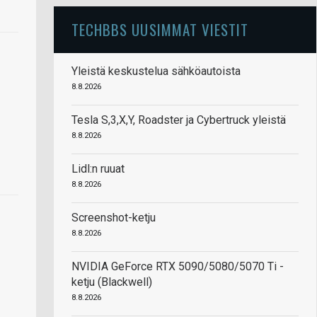
TECHBBS UUSIMMAT VIESTIT
Yleistä keskustelua sähköautoista
8.8.2026
Tesla S,3,X,Y, Roadster ja Cybertruck yleistä
8.8.2026
Lidl:n ruuat
8.8.2026
Screenshot-ketju
8.8.2026
NVIDIA GeForce RTX 5090/5080/5070 Ti -
ketju (Blackwell)
8.8.2026