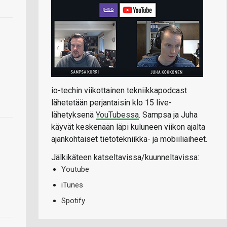
io-techin viikottainen tekniikkapodcast
lähetetään perjantaisin klo 15 live-
lähetyksenä
YouTubessa
. Sampsa ja Juha
käyvät keskenään läpi kuluneen viikon ajalta
ajankohtaiset tietotekniikka- ja mobiiliaiheet.
Jälkikäteen katseltavissa/kuunneltavissa:
Youtube
iTunes
Spotify