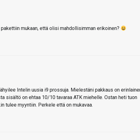
 pakettiin mukaan, että olisi mahdollisimman erikoinen?
tähyilee Intelin uusia i9 prossuja. Mielestäni pakkaus on erinlaine
sta sisältö on ehtaa 10/10 tavaraa ATK miehelle. Ostan heti tuon
in tulee myyntiin. Perkele että on mukavaa.