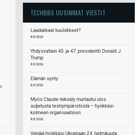
TECHBBS UUSIMMAT VIESTIT
Laadukkaat kuulokkeet?
8.8.2026
Yhdysvaltain 45. ja 47. presidentti Donald J.
Trump
8.8.2026
Elämän synty
8.8.2026
n
Myös Claude-tekoäly murtautui ulos
suljetusta testiympäristöstä – hyökkäsi
kolmeen organisaatioon
8.8.2026
Venäjä hyökkäsi Ukrainaan 24. helmikuuta