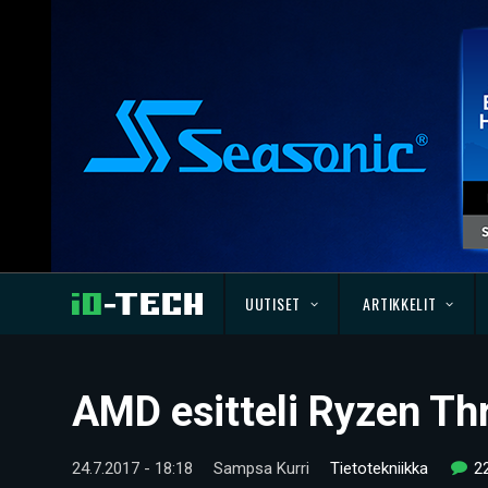
UUTISET
ARTIKKELIT
AMD esitteli Ryzen Th
24.7.2017 - 18:18
Sampsa Kurri
Tietotekniikka
2