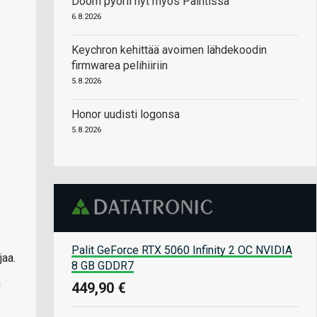
Doom pyörii nyt myös Paintissa
6.8.2026
Keychron kehittää avoimen lähdekoodin
firmwarea pelihiiriin
5.8.2026
Honor uudisti logonsa
5.8.2026
Palit GeForce RTX 5060 Infinity 2 OC NVIDIA
jaa.
8 GB GDDR7
n
449,90 €