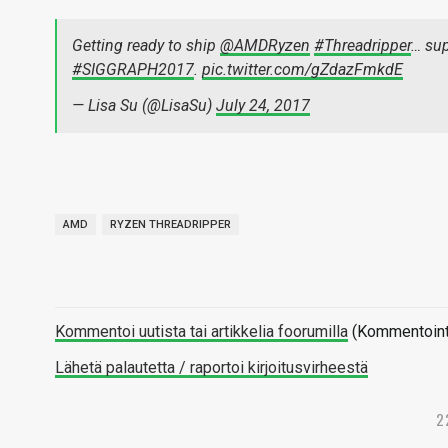
Getting ready to ship
@AMDRyzen
#Threadripper
… sup
#SIGGRAPH2017
.
pic.twitter.com/gZdazFmkdE
— Lisa Su (@LisaSu)
July 24, 2017
AMD
RYZEN THREADRIPPER
Kommentoi uutista tai artikkelia foorumilla
(Kommentointi 
Lähetä palautetta / raportoi kirjoitusvirheestä
2