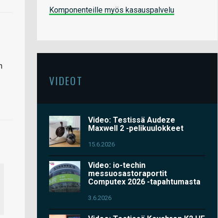
Komponenteille myös kasauspalvelu
n
VIDEOT
Video: Testissä Audeze
Maxwell 2 -pelikuulokkeet
15.6.2026
Video: io-techin
messuosastoraportit
Computex 2026 -tapahtumasta
3.6.2026