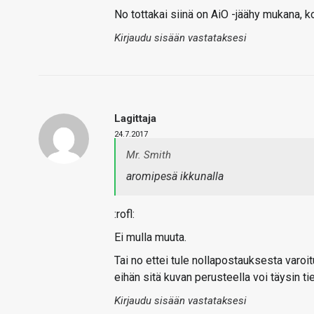
No tottakai siinä on AiO -jäähy mukana, ko
Kirjaudu sisään vastataksesi
Lagittaja
24.7.2017
Mr. Smith
aromipesä ikkunalla
:rofl:
Ei mulla muuta.
Tai no ettei tule nollapostauksesta varoi
eihän sitä kuvan perusteella voi täysin tie
Kirjaudu sisään vastataksesi