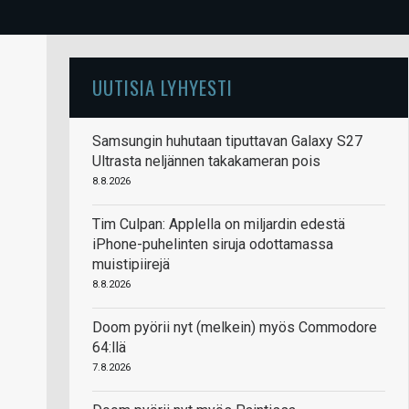
UUTISIA LYHYESTI
Samsungin huhutaan tiputtavan Galaxy S27
Ultrasta neljännen takakameran pois
8.8.2026
Tim Culpan: Applella on miljardin edestä
iPhone-puhelinten siruja odottamassa
muistipiirejä
8.8.2026
Doom pyörii nyt (melkein) myös Commodore
64:llä
7.8.2026