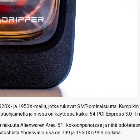
1920X- ja 1950X-mallit, jotka tukevat SMT-ominaisuutta. Kumpikin
iohjaimella ja niissä on käytössä kaikki 64 PCI Express 3.0 -lin
heinäkuuta Alienwaren Area-51 -kokoonpanoissa ja niitä odotetaa
itushinta Yhdysvalloissa on 799 ja 1950X:n 999 dollaria.