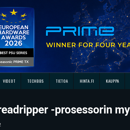
VIDEOT
TECHBBS
TIETOA
HINTA.FI
KAUPPA
readripper -prosessorin m
2