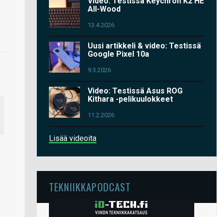
Video: Testissä Keychron K2 HE
All-Wood
13.4.2026
Uusi artikkeli & video: Testissä
Google Pixel 10a
9.3.2026
Video: Testissä Asus ROG
Kithara -pelikuulokkeet
11.2.2026
Lisää videoita
TEKNIIKKAPODCAST