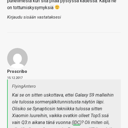
puhelimesta kun sitä pitää pystyssä kädessä. Kaipa ne
on tottumiskysymyksiä
Kirjaudu sisään vastataksesi
Proscribo
15.12.2017
FlyingAntero
Kai se on sitten uskottava, ettei Galaxy S9 malleihin
ole tulossa sormenjälkitunnistusta näytön läpi.
Olisiko se Synapticsin tekniikka tulossa sitten
Xiaomin luureihin, vaikka ovatkin olleet Top5:ssä
vain Q3:n aikana tänä vuonna (
IDC
)? Oli miten oli,