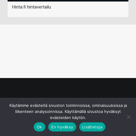
Hinta.fi hintavertailu
© S&J Media Oy
Käytämme evästeitä sivuston toiminnoissa, ominaisuuksissa ja
liikenteen analysoinnissa. Käyttämällä sivustoa hyväksyt
evästeiden käytön.
Ok
En hyväksy
Lisätietoja