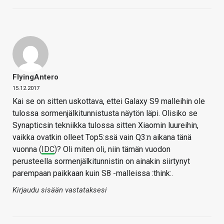
FlyingAntero
15.12.2017
Kai se on sitten uskottava, ettei Galaxy S9 malleihin ole
tulossa sormenjälkitunnistusta näytön läpi. Olisiko se
Synapticsin tekniikka tulossa sitten Xiaomin luureihin,
vaikka ovatkin olleet Top5:ssä vain Q3:n aikana tänä
vuonna (
IDC
)? Oli miten oli, niin tämän vuodon
perusteella sormenjälkitunnistin on ainakin siirtynyt
parempaan paikkaan kuin S8 -malleissa :think:.
Kirjaudu sisään vastataksesi