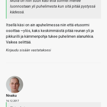
Mulla on niin suuri käsi että sormet menee
luonnostaan yli puhelimesta kun sitä pitää pystyssä
kädessä.
Itsellä käsi on ain apuhelimessa niin että etusormi
osoittaa ~ylös, kaks keskimmäistä pitää reunan yli ja
pikkurilli ja kämmenpohja tukee puhelimen alanurkkia.
Vaikea selittää.
Kirjaudu sisään vastataksesi
Nnaku
16.12.2017