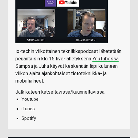
io-techin viikottainen tekniikkapodcast lähetetään
perjantaisin klo 15 live-lähetyksenä
YouTubessa
.
Sampsa ja Juha käyvät keskenään läpi kuluneen
viikon ajalta ajankohtaiset tietotekniikka- ja
mobiiliaiheet.
Jälkikäteen katseltavissa/kuunneltavissa:
Youtube
iTunes
Spotify