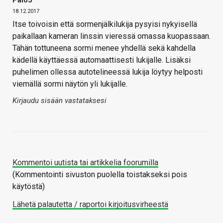
18.12.2017
Itse toivoisin että sormenjälkilukija pysyisi nykyisellä
paikallaan kameran linssin vieressä omassa kuopassaan.
Tähän tottuneena sormi menee yhdellä sekä kahdella
kädellä käyttäessä automaattisesti lukijalle. Lisäksi
puhelimen ollessa autotelineessä lukija löytyy helposti
viemällä sormi näytön yli lukijalle.
Kirjaudu sisään vastataksesi
Kommentoi uutista tai artikkelia foorumilla
(Kommentointi sivuston puolella toistakseksi pois
käytöstä)
Lähetä palautetta / raportoi kirjoitusvirheestä