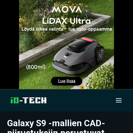
Galaxy S9 -mallien CAD-
UUTISET
piirustuksiin perustuvat