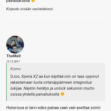
painalluksella
Kirjaudu sisään vastataksesi
TheMeII
15.12.2017
Kizmo
DJoo, Xperia XZ:aa kun käyttää niin on taas oppinut
rakastamaan tuota virtanäppäimeen integroitua
lukijaa. Näytön herätys ja unlock sekunnin murto-
osissa yhdellä painalluksella
Honorissa ei tarvi edes painaa vaan vain asettaa sormi