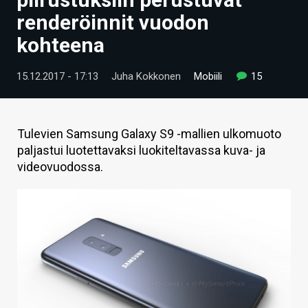
ARTIKKELIT
renderöinnit vuodon
kohteena
VIDEOT
TECHBBS
15.12.2017 - 17:13
Juha Kokkonen
Mobiili
15
TIETOA
HINTA.FI
Tulevien Samsung Galaxy S9 -mallien ulkomuoto
paljastui luotettavaksi luokiteltavassa kuva- ja
KAUPPA
videovuodossa.
VAIHDA TEEMA
HAKU