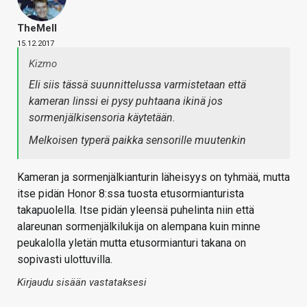
TheMeII
15.12.2017
Kizmo
Eli siis tässä suunnittelussa varmistetaan että
kameran linssi ei pysy puhtaana ikinä jos
sormenjälkisensoria käytetään.
Melkoisen typerä paikka sensorille muutenkin
Kameran ja sormenjälkianturin läheisyys on tyhmää, mutta
itse pidän Honor 8:ssa tuosta etusormianturista
takapuolella. Itse pidän yleensä puhelinta niin että
alareunan sormenjälkilukija on alempana kuin minne
peukalolla yletän mutta etusormianturi takana on
sopivasti ulottuvilla.
Kirjaudu sisään vastataksesi