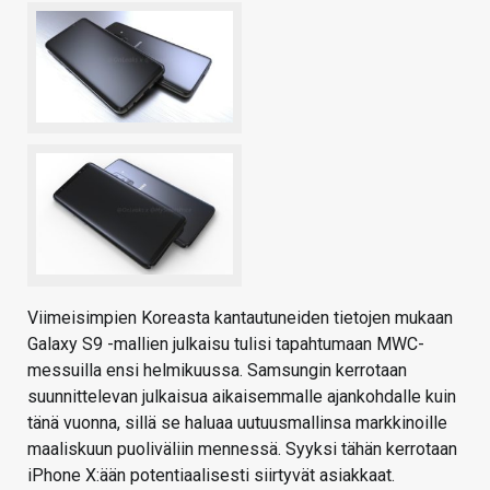
Viimeisimpien Koreasta kantautuneiden tietojen mukaan
Galaxy S9 -mallien julkaisu tulisi tapahtumaan MWC-
messuilla ensi helmikuussa. Samsungin kerrotaan
suunnittelevan julkaisua aikaisemmalle ajankohdalle kuin
tänä vuonna, sillä se haluaa uutuusmallinsa markkinoille
maaliskuun puoliväliin mennessä. Syyksi tähän kerrotaan
iPhone X:ään potentiaalisesti siirtyvät asiakkaat.