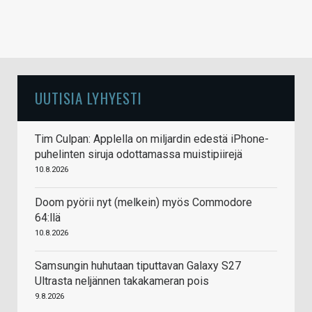
UUTISIA LYHYESTI
Tim Culpan: Applella on miljardin edestä iPhone-
puhelinten siruja odottamassa muistipiirejä
10.8.2026
Doom pyörii nyt (melkein) myös Commodore
64:llä
10.8.2026
Samsungin huhutaan tiputtavan Galaxy S27
Ultrasta neljännen takakameran pois
9.8.2026