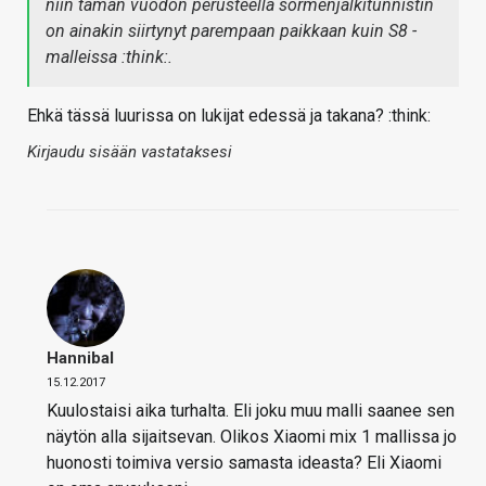
niin tämän vuodon perusteella sormenjälkitunnistin
on ainakin siirtynyt parempaan paikkaan kuin S8 -
malleissa :think:.
Ehkä tässä luurissa on lukijat edessä ja takana? :think:
Kirjaudu sisään vastataksesi
Hannibal
15.12.2017
Kuulostaisi aika turhalta. Eli joku muu malli saanee sen
näytön alla sijaitsevan. Olikos Xiaomi mix 1 mallissa jo
huonosti toimiva versio samasta ideasta? Eli Xiaomi