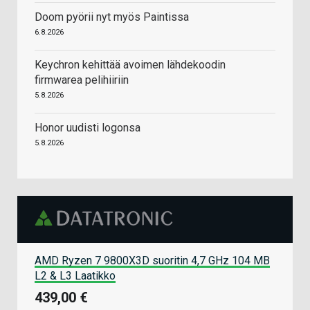
Doom pyörii nyt myös Paintissa
6.8.2026
Keychron kehittää avoimen lähdekoodin
firmwarea pelihiiriin
5.8.2026
Honor uudisti logonsa
5.8.2026
AMD Ryzen 7 9800X3D suoritin 4,7 GHz 104 MB
L2 & L3 Laatikko
439,00 €