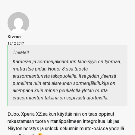
Kizmo
15.12.2017
TheMeII
Kameran ja sormenjälkianturin läheisyys on tyhmää,
mutta itse pidän Honor 8:ssa tuosta
etusormianturista takapuolella. Itse pidän yleensä
puhelinta niin että alareunan sormenjälkilukija on
alempana kuin minne peukalolla yletän mutta
etusormianturi takana on sopivasti ulottuvilla.
DJoo, Xperia XZ:aa kun käyttää niin on taas oppinut
rakastamaan tuota virtanäppäimeen integroitua lukijaa.
Näytön herätys ja unlock sekunnin murto-osissa yhdellä