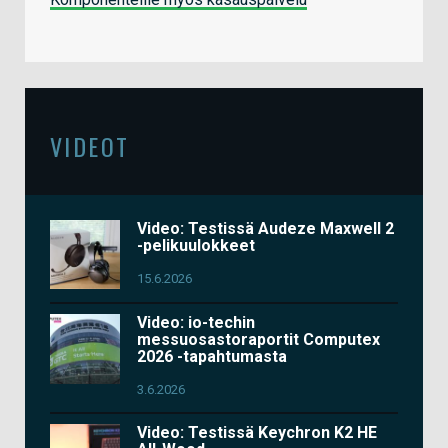
VIDEOT
Video: Testissä Audeze Maxwell 2
-pelikuulokkeet
15.6.2026
Video: io-techin
messuosastoraportit Computex
2026 -tapahtumasta
3.6.2026
Video: Testissä Keychron K2 HE