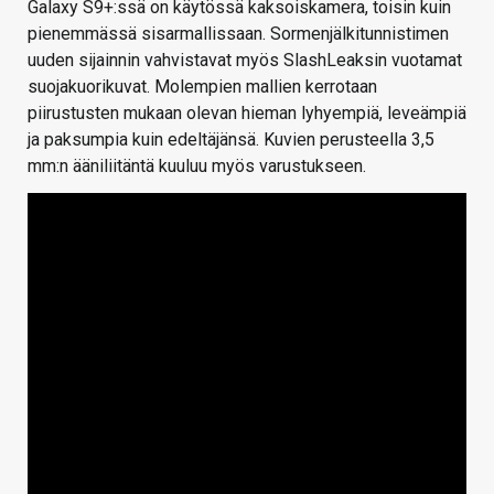
Galaxy S9+:ssä on käytössä kaksoiskamera, toisin kuin
pienemmässä sisarmallissaan. Sormenjälkitunnistimen
uuden sijainnin vahvistavat myös SlashLeaksin vuotamat
suojakuorikuvat. Molempien mallien kerrotaan
piirustusten mukaan olevan hieman lyhyempiä, leveämpiä
ja paksumpia kuin edeltäjänsä. Kuvien perusteella 3,5
mm:n ääniliitäntä kuuluu myös varustukseen.