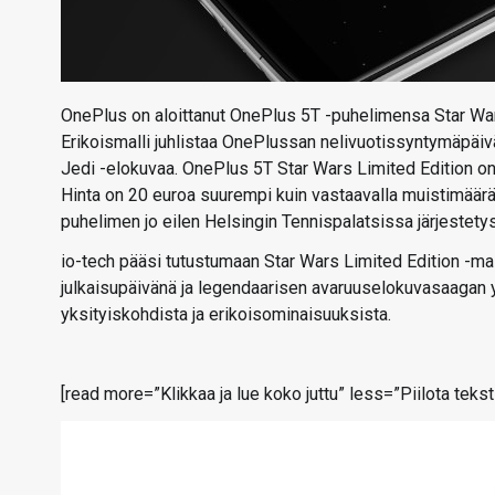
OnePlus on aloittanut OnePlus 5T -puhelimensa Star Wa
Erikoismalli juhlistaa OnePlussan nelivuotissyntymäpäi
Jedi -elokuvaa. OnePlus 5T Star Wars Limited Edition o
Hinta on 20 euroa suurempi kuin vastaavalla muistimäär
puhelimen jo eilen Helsingin Tennispalatsissa järjestet
io-tech pääsi tutustumaan Star Wars Limited Edition -ma
julkaisupäivänä ja legendaarisen avaruuselokuvasaagan 
yksityiskohdista ja erikoisominaisuuksista.
[read more=”Klikkaa ja lue koko juttu” less=”Piilota teksti