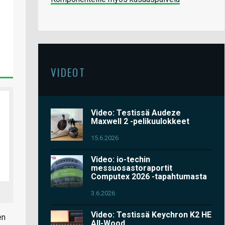
VIDEOT
Video: Testissä Audeze
Maxwell 2 -pelikuulokkeet
15.6.2026
Video: io-techin
messuosastoraportit
Computex 2026 -tapahtumasta
3.6.2026
Video: Testissä Keychron K2 HE
en
All-Wood