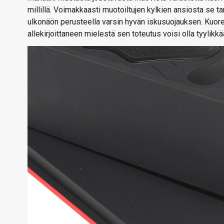
millillä. Voimakkaasti muotoiltujen kylkien ansiosta se 
ulkonäön perusteella varsin hyvän iskusuojauksen. Kuore
allekirjoittaneen mielestä sen toteutus voisi olla tyylikk