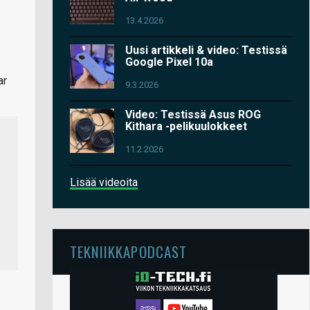
13.4.2026
Uusi artikkeli & video: Testissä
Google Pixel 10a
ar
9.3.2026
Video: Testissä Asus ROG
Kithara -pelikuulokkeet
11.2.2026
Lisää videoita
TEKNIIKKAPODCAST