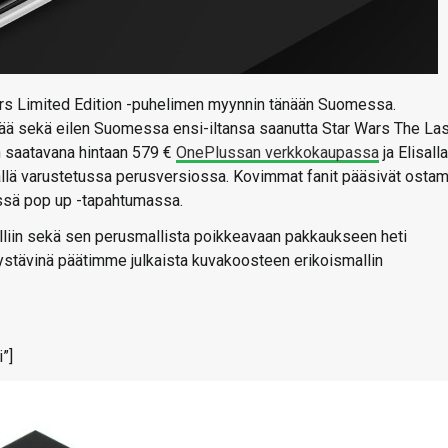
rs Limited Edition -puhelimen myynnin tänään Suomessa.
vää sekä eilen Suomessa ensi-iltansa saanutta Star Wars The Las
n saatavana hintaan 579 €
OnePlussan verkkokaupassa
ja Elisalla
ällä varustetussa perusversiossa. Kovimmat fanit pääsivät osta
yssä pop up -tapahtumassa.
lliin sekä sen perusmallista poikkeavaan pakkaukseen heti
ystävinä päätimme julkaista kuvakoosteen erikoismallin
”]