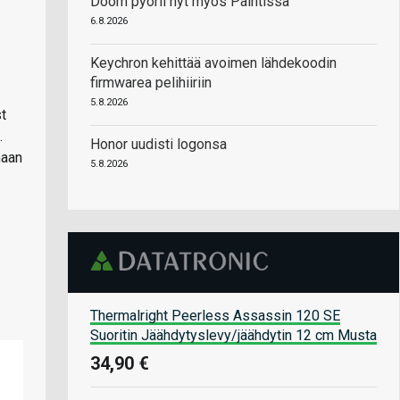
Doom pyörii nyt myös Paintissa
6.8.2026
Keychron kehittää avoimen lähdekoodin
firmwarea pelihiiriin
5.8.2026
t
.
Honor uudisti logonsa
maan
5.8.2026
Thermalright Peerless Assassin 120 SE
Suoritin Jäähdytyslevy/jäähdytin 12 cm Musta
34,90 €