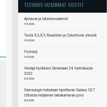
TECHBBS UUSIMMAT VIESTIT
Ajotavat ja liikennesäännöt
9.8.2026
Tesla S,3,X,Y, Roadster ja Cybertruck yleistä
9.8.2026
Pyöräily
9.8.2026
Venäjä hyökkäsi Ukrainaan 24. helmikuuta
2022
8.8.2026
Samsungin huhutaan tiputtavan Galaxy S27
Ultrasta neljännen takakameran pois
8.8.2026