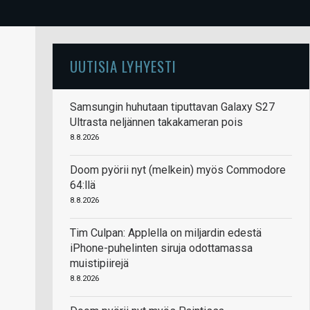
UUTISIA LYHYESTI
Samsungin huhutaan tiputtavan Galaxy S27
Ultrasta neljännen takakameran pois
8.8.2026
Doom pyörii nyt (melkein) myös Commodore
64:llä
8.8.2026
Tim Culpan: Applella on miljardin edestä
iPhone-puhelinten siruja odottamassa
muistipiirejä
8.8.2026