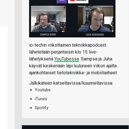
io-techin viikottainen tekniikkapodcast
lähetetään perjantaisin klo 15 live-
lähetyksenä
YouTubessa
. Sampsa ja Juha
käyvät keskenään läpi kuluneen viikon ajalta
ajankohtaiset tietotekniikka- ja mobiiliaiheet.
Jälkikäteen katseltavissa/kuunneltavissa:
Youtube
iTunes
Spotify