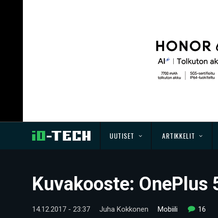
UUTISET
ARTIKKELIT
Kuvakooste: OnePlus 5
14.12.2017 - 23:37
Juha Kokkonen
Mobiili
16