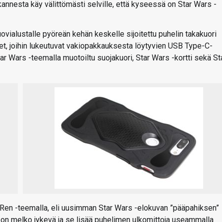
nnesta käy välittömästi selville, että kyseessä on Star Wars -
ialustalle pyöreän kehän keskelle sijoitettu puhelin takakuori
eet, joihin lukeutuvat vakiopakkauksesta löytyvien USB Type-C-
tar Wars -teemalla muotoiltu suojakuori, Star Wars -kortti sekä St
Ren -teemalla, eli uusimman Star Wars -elokuvan ”pääpahiksen”
 on melko jykevä ja se lisää puhelimen ulkomittoja useammalla