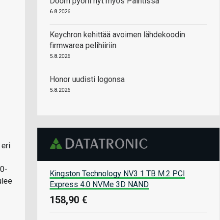
Doom pyörii nyt myös Paintissa
6.8.2026
Keychron kehittää avoimen lähdekoodin
firmwarea pelihiiriin
5.8.2026
Honor uudisti logonsa
5.8.2026
eri
00-
Kingston Technology NV3 1 TB M.2 PCI
ulee
Express 4.0 NVMe 3D NAND
158,90 €