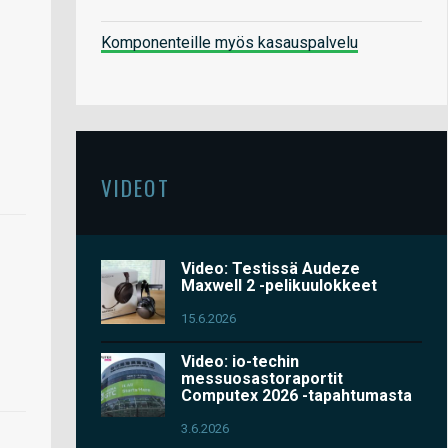
Komponenteille myös kasauspalvelu
VIDEOT
Video: Testissä Audeze
Maxwell 2 -pelikuulokkeet
15.6.2026
Video: io-techin
messuosastoraportit
Computex 2026 -tapahtumasta
3.6.2026