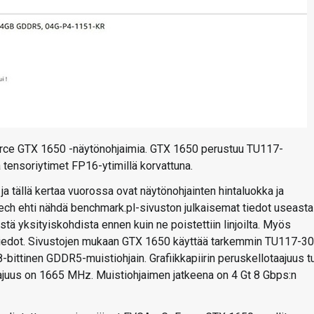
Force GTX 1650 -näytönohjaimia. GTX 1650 perustuu TU117-
 ja tensoriytimet FP16-ytimillä korvattuna.
 tällä kertaa vuorossa ovat näytönohjainten hintaluokka ja
ech ehti nähdä benchmark.pl-sivuston julkaisemat tiedot useasta 
stä yksityiskohdista ennen kuin ne poistettiin linjoilta. Myös
t tiedot. Sivustojen mukaan GTX 1650 käyttää tarkemmin TU117-3
-bittinen GDDR5-muistiohjain. Grafiikkapiirin peruskellotaajuus t
juus on 1665 MHz. Muistiohjaimen jatkeena on 4 Gt 8 Gbps:n