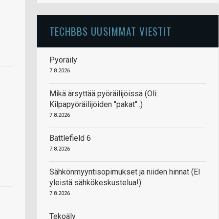
TECHBBS UUSIMMAT VIESTIT
Pyöräily
7.8.2026
Mikä ärsyttää pyöräilijöissä (Oli:
Kilpapyöräilijöiden "pakat"..)
7.8.2026
Battlefield 6
7.8.2026
Sähkönmyyntisopimukset ja niiden hinnat (EI
yleistä sähkökeskustelua!)
7.8.2026
Tekoäly