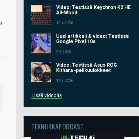
Video: Testissä Keychron K2 HE
All-Wood
on
13.4.2026
Uusi artikkeli & video: Testissä
Google Pixel 10a
9.3.2026
Video: Testissä Asus ROG
Kithara -pelikuulokkeet
11.2.2026
Lisää videoita
TEKNIIKKAPODCAST