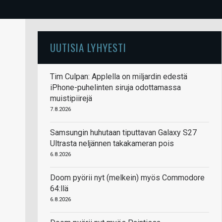
UUTISIA LYHYESTI
Tim Culpan: Applella on miljardin edestä
iPhone-puhelinten siruja odottamassa
muistipiirejä
7.8.2026
Samsungin huhutaan tiputtavan Galaxy S27
Ultrasta neljännen takakameran pois
6.8.2026
Doom pyörii nyt (melkein) myös Commodore
64:llä
6.8.2026