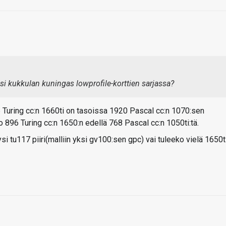
usi kukkulan kuningas lowprofile-korttien sarjassa?
6 Turing cc:n 1660ti on tasoissa 1920 Pascal cc:n 1070:sen
nko 896 Turing cc:n 1650:n edellä 768 Pascal cc:n 1050ti:tä.
i tu117 piiri(malliin yksi gv100:sen gpc) vai tuleeko vielä 1650t