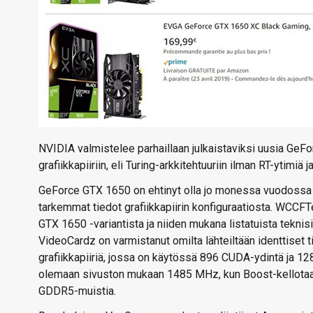
NVIDIA valmistelee parhaillaan julkaistaviksi uusia Ge
grafiikkapiiriin, eli Turing-arkkitehtuuriin ilman RT-ytimiä
GeForce GTX 1650 on ehtinyt olla jo monessa vuodossa ja
tarkemmat tiedot grafiikkapiirin konfiguraatiosta. WCCFT
GTX 1650 -variantista ja niiden mukana listatuista teknisi
VideoCardz on varmistanut omilta lähteiltään identtise
grafiikkapiiriä, jossa on käytössä 896 CUDA-ydintä ja 128
olemaan sivuston mukaan 1485 MHz, kun Boost-kellotaa
GDDR5-muistia.