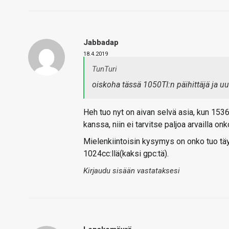
Jabbadap
18.4.2019
TunTuri
oiskoha tässä 1050TI:n päihittäjä ja u
Heh tuo nyt on aivan selvä asia, kun 153
kanssa, niin ei tarvitse paljoa arvailla o
Mielenkiintoisin kysymys on onko tuo täys
1024cc:llä(kaksi gpc:tä).
Kirjaudu sisään vastataksesi