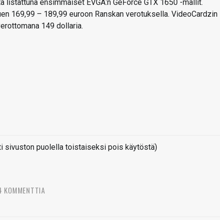
a listattuna ensimmäiset EVGA:n GeForce GTX 1650 -mallit.
puen 169,99 – 189,99 euroon Ranskan verotuksella. VideoCardzin
erottomana 149 dollaria.
sivuston puolella toistaiseksi pois käytöstä)
4 KOMMENTTIA