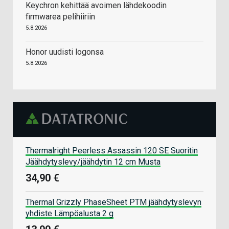
Keychron kehittää avoimen lähdekoodin
firmwarea pelihiiriin
5.8.2026
Honor uudisti logonsa
5.8.2026
Thermalright Peerless Assassin 120 SE Suoritin
Jäähdytyslevy/jäähdytin 12 cm Musta
34,90 €
Thermal Grizzly PhaseSheet PTM jäähdytyslevyn
yhdiste Lämpöalusta 2 g