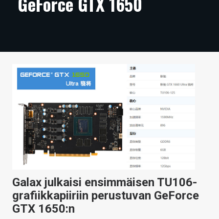
GeForce GTX 1650
ARTIKKELIT
VIDEOT
TECHBBS
TIETOA
HINTA.FI
KAUPPA
VAIHDA TEEMA
Galax julkaisi ensimmäisen TU106-
HAKU
grafiikkapiiriin perustuvan GeForce
GTX 1650:n