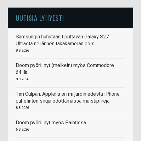
UUTISIA LYHYESTI
Samsungin huhutaan tiputtavan Galaxy S27
Ultrasta neljännen takakameran pois
8.8.2026
Doom pyörii nyt (melkein) myös Commodore
64:llä
8.8.2026
Tim Culpan: Applella on miljardin edestä iPhone-
puhelinten siruja odottamassa muistipiirejä
8.8.2026
Doom pyörii nyt myös Paintissa
6.8.2026