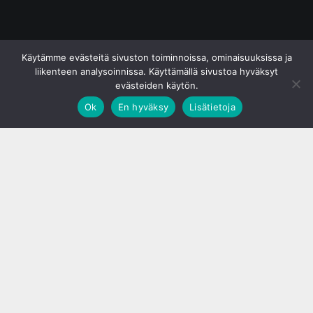
© S&J Media Oy
Käytämme evästeitä sivuston toiminnoissa, ominaisuuksissa ja
liikenteen analysoinnissa. Käyttämällä sivustoa hyväksyt
evästeiden käytön.
Ok
En hyväksy
Lisätietoja
;