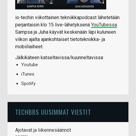
io-techin viikottainen tekniikkapodcast lähetetään
perjantaisin klo 15 live-lähetyksenä
YouTubessa
.
Sampsa ja Juha käyvät keskenään läpi kuluneen
viikon ajalta ajankohtaiset tietotekniikka- ja
mobiiliaiheet.
Jälkikäteen katseltavissa/kuunneltavissa:
Youtube
iTunes
Spotify
TECHBBS UUSIMMAT VIESTIT
Ajotavat ja liikennesäännöt