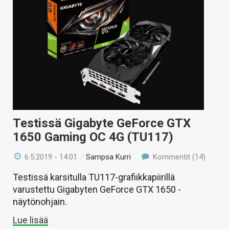
Testissä Gigabyte GeForce GTX
1650 Gaming OC 4G (TU117)
6.5.2019 - 14:01
/
Sampsa Kurri
Kommentit (14)
Testissä karsitulla TU117-grafiikkapiirillä
varustettu Gigabyten GeForce GTX 1650 -
näytönohjain.
Lue lisää