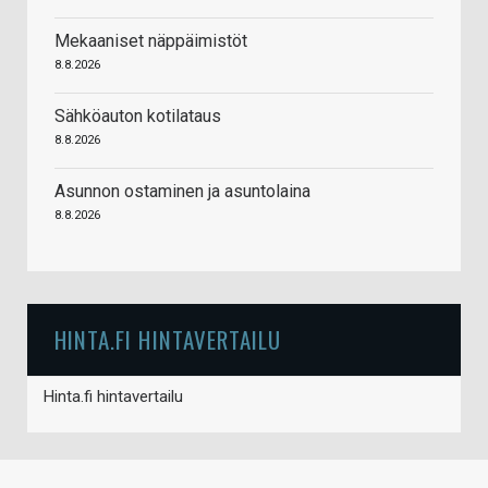
Mekaaniset näppäimistöt
8.8.2026
Sähköauton kotilataus
8.8.2026
Asunnon ostaminen ja asuntolaina
8.8.2026
HINTA.FI HINTAVERTAILU
Hinta.fi hintavertailu