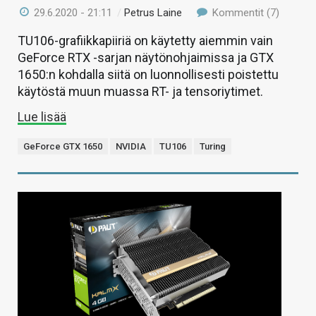
29.6.2020 - 21:11
/
Petrus Laine
Kommentit (7)
TU106-grafiikkapiiriä on käytetty aiemmin vain
GeForce RTX -sarjan näytönohjaimissa ja GTX
1650:n kohdalla siitä on luonnollisesti poistettu
käytöstä muun muassa RT- ja tensoriytimet.
Lue lisää
GeForce GTX 1650
NVIDIA
TU106
Turing