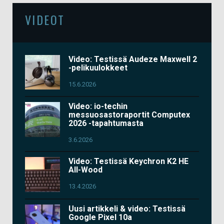
VIDEOT
Video: Testissä Audeze Maxwell 2
-pelikuulokkeet
15.6.2026
Video: io-techin
messuosastoraportit Computex
2026 -tapahtumasta
3.6.2026
Video: Testissä Keychron K2 HE
All-Wood
13.4.2026
Uusi artikkeli & video: Testissä
Google Pixel 10a