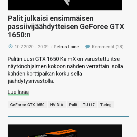
Palit julkaisi ensimmäisen
passiivijäähdytteisen GeForce GTX
1650:n
10.2.2020 - 20:09
/
Petrus Laine
Kommentit (28)
Palitin uusi GTX 1650 KalmX on varustettu itse
näytönohjaimen kokoon nähden verrattain isolla
kahden korttipaikan korkuisella
jäähdytysrivastolla.
Lue lisää
GeForce GTX 1650
NVIDIA
Palit
TU117
Turing