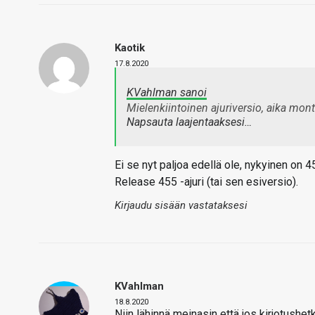
Kaotik
17.8.2020
KVahlman sanoi
Mielenkiintoinen ajuriversio, aika monta
Napsauta laajentaaksesi…
Ei se nyt paljoa edellä ole, nykyinen on
Release 455 -ajuri (tai sen esiversio).
Kirjaudu sisään vastataksesi
KVahlman
18.8.2020
Niin lähinnä meinasin että jos kirjotushetk