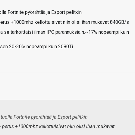
la Fortnite pyörähtää ja Esport pelitkin.
perus +1000mhz kellottuisivat niin olisi ihan mukavat 840GB/s
a se tarkoittaisi ilman IPC parannuksia n.~17% nopeampi kuin
la sen 20-30% nopeampi kuin 2080Ti
uolla Fortnite pyörähtää ja Esport pelitkin.
n perus +1000mhz kellottuisivat niin olisi ihan mukavat