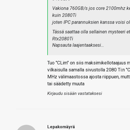
Vakiona 760GB/s jos core 2100mhz kel
kuin 2080Ti
joten IPC parannuksien kanssa voisi 
Tässä saattaa olla sellainen mysteeri 
Rtx2080Ti
Napsauta laajentaaksesi…
Tuo "CLim" on siis maksimikellotaajuus mi
vilkaisulla samalla sivustolla 2080 Ti:n "
MHz välimaastossa ajosta riippuen, mutta
tai säädetty muuta
Kirjaudu sisään vastataksesi
Lepakomäyrä