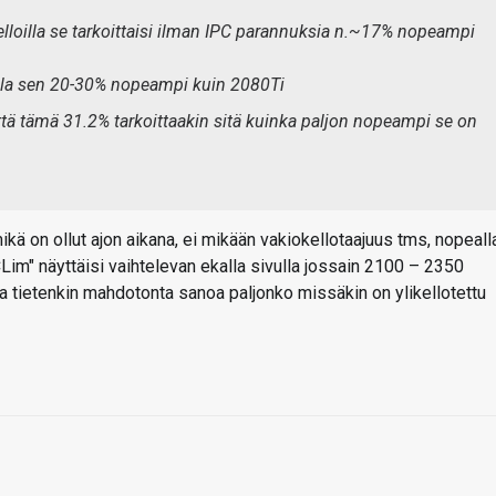
loilla se tarkoittaisi ilman IPC parannuksia n.~17% nopeampi
olla sen 20-30% nopeampi kuin 2080Ti
että tämä 31.2% tarkoittaakin sitä kuinka paljon nopeampi se on
kä on ollut ajon aikana, ei mikään vakiokellotaajuus tms, nopeall
CLim" näyttäisi vaihtelevan ekalla sivulla jossain 2100 – 2350
 tietenkin mahdotonta sanoa paljonko missäkin on ylikellotettu