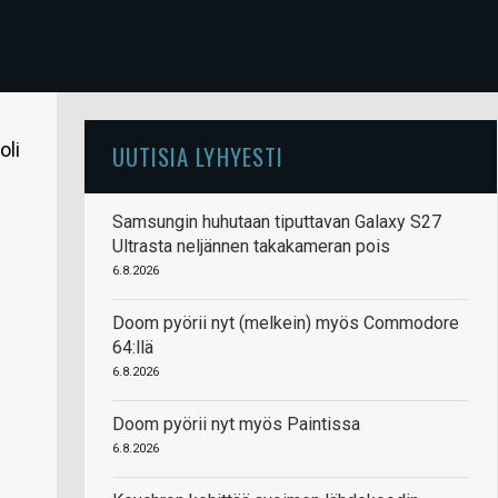
oli
UUTISIA LYHYESTI
Samsungin huhutaan tiputtavan Galaxy S27
Ultrasta neljännen takakameran pois
6.8.2026
Doom pyörii nyt (melkein) myös Commodore
64:llä
6.8.2026
Doom pyörii nyt myös Paintissa
6.8.2026