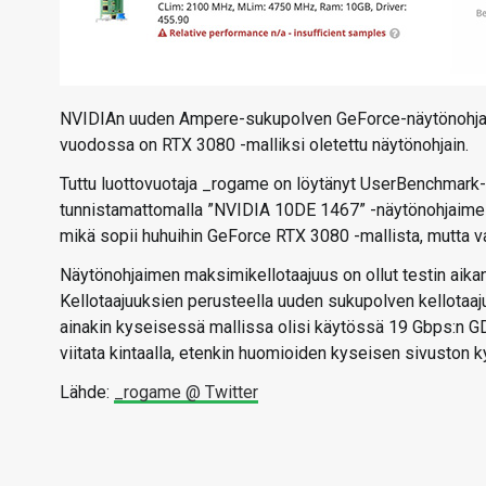
NVIDIAn uuden Ampere-sukupolven GeForce-näytönohjainte
vuodossa on RTX 3080 -malliksi oletettu näytönohjain.
Tuttu luottovuotaja _rogame on löytänyt UserBenchmark-
tunnistamattomalla ”NVIDIA 10DE 1467” -näytönohjaimella
mikä sopii huhuihin GeForce RTX 3080 -mallista, mutta va
Näytönohjaimen maksimikellotaajuus on ollut testin aik
Kellotaajuuksien perusteella uuden sukupolven kellotaaju
ainakin kyseisessä mallissa olisi käytössä 19 Gbps:n GDD
viitata kintaalla, etenkin huomioiden kyseisen sivuston
Lähde:
_rogame @ Twitter