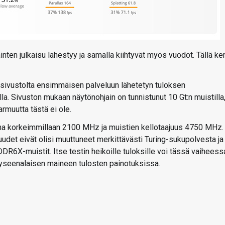
n julkaisu lähestyy ja samalla kiihtyvät myös vuodot. Tällä ke
sivustolta ensimmäisen palveluun lähetetyn tuloksen
. Sivuston mukaan näytönohjain on tunnistunut 10 Gt:n muistilla
rmuutta tästä ei ole.
ana korkeimmillaan 2100 MHz ja muistien kellotaajuus 4750 MHz.
udet eivät olisi muuttuneet merkittävästi Turing-sukupolvesta ja
R6X-muistit. Itse testin heikoille tuloksille voi tässä vaiheess
 kyseenalaisen maineen tulosten painotuksissa.