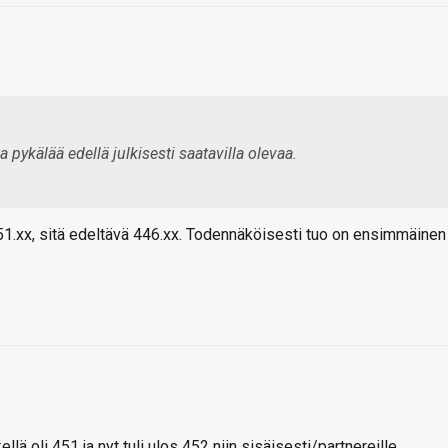
 pykälää edellä julkisesti saatavilla olevaa.
 451.xx, sitä edeltävä 446.xx. Todennäköisesti tuo on ensimmäinen
ellä oli 451 ja nyt tuli ulos 452 niin sisäisesti/partnereille