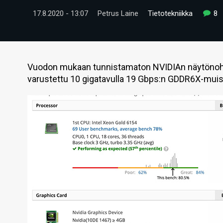
17.8.2020 - 13:07
Petrus Laine
Tietotekniikka
8
Vuodon mukaan tunnistamaton NVIDIAn näytönohjai
varustettu 10 gigatavulla 19 Gbps:n GDDR6X-muist