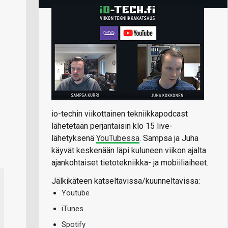
io-techin viikottainen tekniikkapodcast
lähetetään perjantaisin klo 15 live-
lähetyksenä
YouTubessa
. Sampsa ja Juha
käyvät keskenään läpi kuluneen viikon ajalta
ajankohtaiset tietotekniikka- ja mobiiliaiheet.
Jälkikäteen katseltavissa/kuunneltavissa:
Youtube
iTunes
Spotify