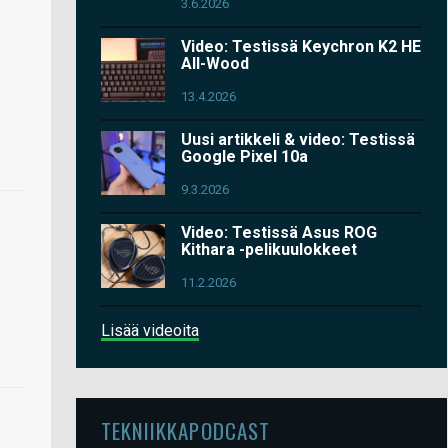
3.6.2026
Video: Testissä Keychron K2 HE
All-Wood
13.4.2026
Uusi artikkeli & video: Testissä
Google Pixel 10a
9.3.2026
Video: Testissä Asus ROG
Kithara -pelikuulokkeet
11.2.2026
Lisää videoita
TEKNIIKKAPODCAST