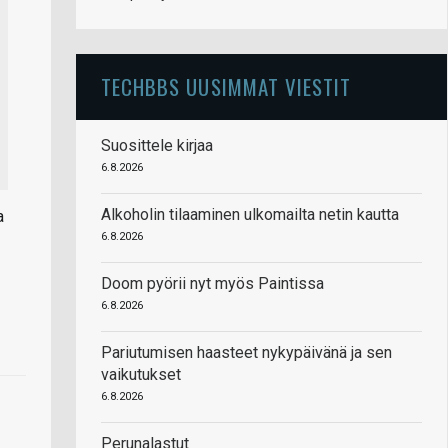
TECHBBS UUSIMMAT VIESTIT
Suosittele kirjaa
6.8.2026
Alkoholin tilaaminen ulkomailta netin kautta
a
6.8.2026
Doom pyörii nyt myös Paintissa
6.8.2026
Pariutumisen haasteet nykypäivänä ja sen
vaikutukset
6.8.2026
Perunalastut