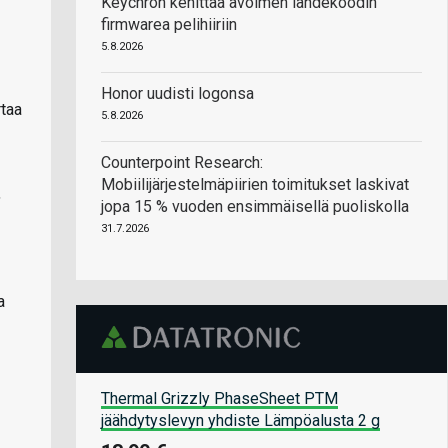
Keychron kehittää avoimen lähdekoodin
firmwarea pelihiiriin
5.8.2026
Honor uudisti logonsa
rtaa
5.8.2026
Counterpoint Research:
Mobiilijärjestelmäpiirien toimitukset laskivat
,
jopa 15 % vuoden ensimmäisellä puoliskolla
31.7.2026
a
Thermal Grizzly PhaseSheet PTM
jäähdytyslevyn yhdiste Lämpöalusta 2 g