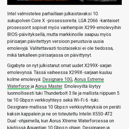
Intel valmistelee parhaillaan julkaistavaksi 10.
sukupolven Core X -prosessoreita. LGA 2066 -kantaiset
prosessorit sopivat myös vanhempiin X299-emolevyihin
BIOS-päivityksellä, mutta markkinoille saapuu myös
piirisarjan päivitettyyn versioon perustuvia uusia
emolevyjä. Valitettavasti toistaiseksi ei ole tiedossa,
mikä tarkalleen piirisarjassa on päivittynyt.
Gigabyte on nyt julkistanut omat uudet X299X-sarjan
emolevynsä. Tässä vaiheessa X299X-sarjaan kuuluu
kolme emolevyä:
Designare 10G
,
Aorus Extreme
Waterforce
ja
Aorus Master
. Emolevyiltä löytyy
luonnollisesti tuki Thunderbolt 3:lle ja mallista riippuen 5
tai 10 Gbps:n verkkoyhteys sekä Wi-Fi 6 -tuki.
Designare-mallissa 10 Gbps:n verkkoyhteyksiä on peräti
kaksin kappalein ja ne on toteutettu Intelin X550-AT2
Dual -ohjaimella, kun Aorus Xtreme Waterforcessa on
käytössä Aquantian 10 Gbps:n ohjain. Designaren ja