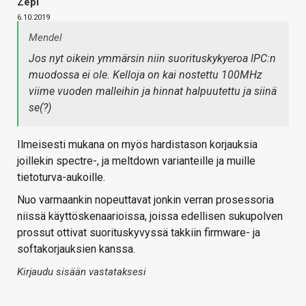
Zepi
6.10.2019
Mendel
Jos nyt oikein ymmärsin niin suorituskykyeroa IPC:n
muodossa ei ole. Kelloja on kai nostettu 100MHz
viime vuoden malleihin ja hinnat halpuutettu ja siinä
se(?)
Ilmeisesti mukana on myös hardistason korjauksia
joillekin spectre-, ja meltdown varianteille ja muille
tietoturva-aukoille.
Nuo varmaankin nopeuttavat jonkin verran prosessoria
niissä käyttöskenaarioissa, joissa edellisen sukupolven
prossut ottivat suorituskyvyssä takkiin firmware- ja
softakorjauksien kanssa.
Kirjaudu sisään vastataksesi