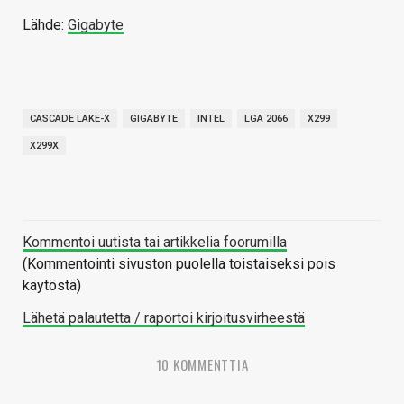
Lähde:
Gigabyte
CASCADE LAKE-X
GIGABYTE
INTEL
LGA 2066
X299
X299X
Kommentoi uutista tai artikkelia foorumilla
(Kommentointi sivuston puolella toistaiseksi pois
käytöstä)
Lähetä palautetta / raportoi kirjoitusvirheestä
10 KOMMENTTIA