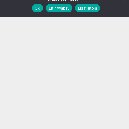
Ok
En hyväksy
Lisätietoja
;