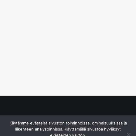
© S&J Media Oy
Käytämme evästeitä sivuston toiminnoissa, ominaisuuksissa ja
liikenteen analysoinnissa. Käyttämällä sivustoa hyväksyt
evästeiden käytön.