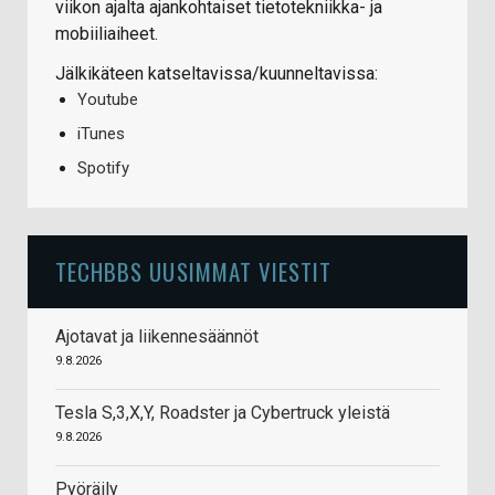
viikon ajalta ajankohtaiset tietotekniikka- ja
mobiiliaiheet.
Jälkikäteen katseltavissa/kuunneltavissa:
Youtube
iTunes
Spotify
TECHBBS UUSIMMAT VIESTIT
Ajotavat ja liikennesäännöt
9.8.2026
Tesla S,3,X,Y, Roadster ja Cybertruck yleistä
9.8.2026
Pyöräily