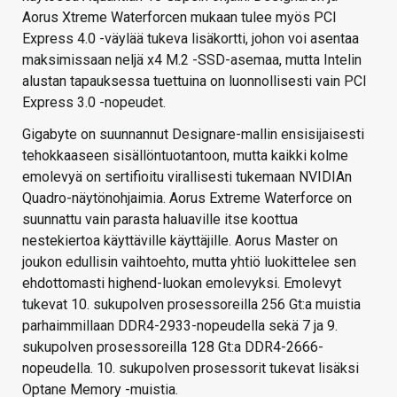
Aorus Xtreme Waterforcen mukaan tulee myös PCI
Express 4.0 -väylää tukeva lisäkortti, johon voi asentaa
maksimissaan neljä x4 M.2 -SSD-asemaa, mutta Intelin
alustan tapauksessa tuettuina on luonnollisesti vain PCI
Express 3.0 -nopeudet.
Gigabyte on suunnannut Designare-mallin ensisijaisesti
tehokkaaseen sisällöntuotantoon, mutta kaikki kolme
emolevyä on sertifioitu virallisesti tukemaan NVIDIAn
Quadro-näytönohjaimia. Aorus Extreme Waterforce on
suunnattu vain parasta haluaville itse koottua
nestekiertoa käyttäville käyttäjille. Aorus Master on
joukon edullisin vaihtoehto, mutta yhtiö luokittelee sen
ehdottomasti highend-luokan emolevyksi. Emolevyt
tukevat 10. sukupolven prosessoreilla 256 Gt:a muistia
parhaimmillaan DDR4-2933-nopeudella sekä 7 ja 9.
sukupolven prosessoreilla 128 Gt:a DDR4-2666-
nopeudella. 10. sukupolven prosessorit tukevat lisäksi
Optane Memory -muistia.