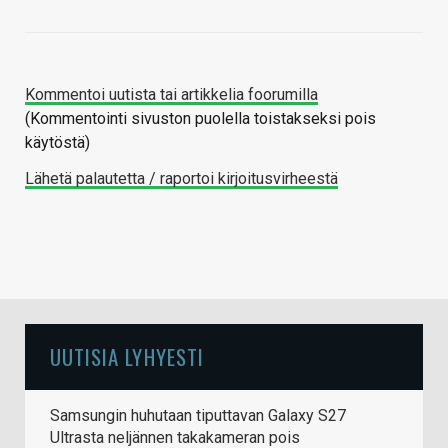
Kommentoi uutista tai artikkelia foorumilla
(Kommentointi sivuston puolella toistakseksi pois
käytöstä)
Lähetä palautetta / raportoi kirjoitusvirheestä
UUTISIA LYHYESTI
Samsungin huhutaan tiputtavan Galaxy S27
Ultrasta neljännen takakameran pois