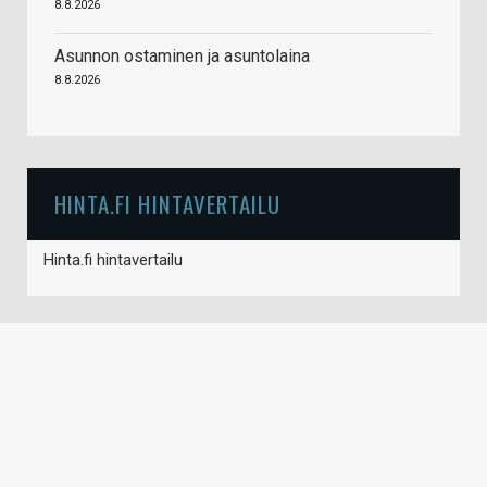
8.8.2026
Asunnon ostaminen ja asuntolaina
8.8.2026
HINTA.FI HINTAVERTAILU
Hinta.fi hintavertailu