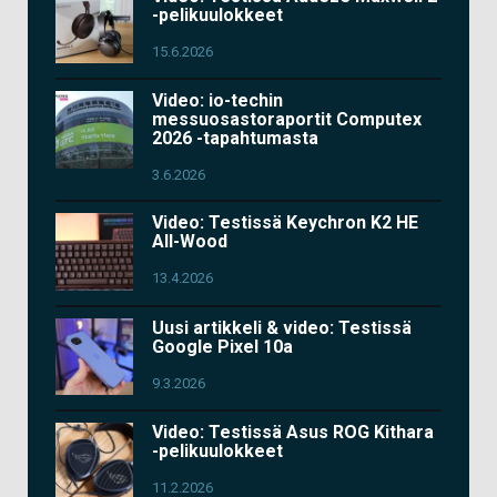
-pelikuulokkeet
15.6.2026
Video: io-techin
messuosastoraportit Computex
2026 -tapahtumasta
3.6.2026
Video: Testissä Keychron K2 HE
All-Wood
13.4.2026
Uusi artikkeli & video: Testissä
Google Pixel 10a
9.3.2026
Video: Testissä Asus ROG Kithara
-pelikuulokkeet
11.2.2026