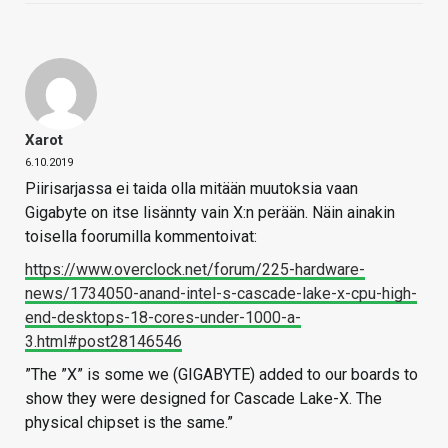
Xarot
6.10.2019
Piirisarjassa ei taida olla mitään muutoksia vaan
Gigabyte on itse lisännty vain X:n perään. Näin ainakin
toisella foorumilla kommentoivat:
https://www.overclock.net/forum/225-hardware-
news/1734050-anand-intel-s-cascade-lake-x-cpu-high-
end-desktops-18-cores-under-1000-a-
3.html#post28146546
”The ”X” is some we (GIGABYTE) added to our boards to
show they were designed for Cascade Lake-X. The
physical chipset is the same.”