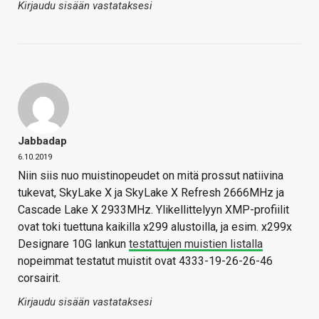
Kirjaudu sisään vastataksesi
Jabbadap
6.10.2019
Niin siis nuo muistinopeudet on mitä prossut natiivina
tukevat, SkyLake X ja SkyLake X Refresh 2666MHz ja
Cascade Lake X 2933MHz. Ylikellittelyyn XMP-profiilit
ovat toki tuettuna kaikilla x299 alustoilla, ja esim. x299x
Designare 10G lankun
testattujen muistien listalla
nopeimmat testatut muistit ovat 4333-19-26-26-46
corsairit.
Kirjaudu sisään vastataksesi