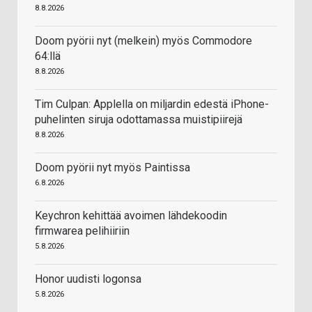
8.8.2026
Doom pyörii nyt (melkein) myös Commodore
64:llä
8.8.2026
Tim Culpan: Applella on miljardin edestä iPhone-
puhelinten siruja odottamassa muistipiirejä
8.8.2026
Doom pyörii nyt myös Paintissa
6.8.2026
Keychron kehittää avoimen lähdekoodin
firmwarea pelihiiriin
5.8.2026
Honor uudisti logonsa
5.8.2026