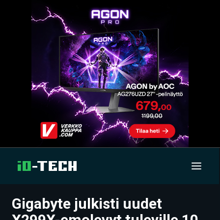
Gigabyte julkisti uudet
UUTISET
X299X-emolevyt tuleville 10.