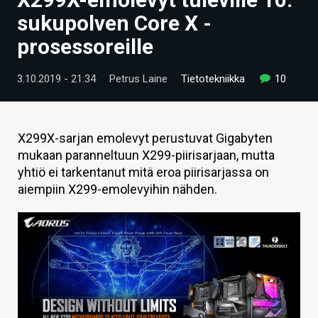
ARTIKKELIT
sukupolven Core X -
prosessoreille
VIDEOT
TECHBBS
3.10.2019 - 21:34
Petrus Laine
Tietotekniikka
10
TIETOA
HINTA.FI
X299X-sarjan emolevyt perustuvat Gigabyten
mukaan paranneltuun X299-piirisarjaan, mutta
KAUPPA
yhtiö ei tarkentanut mitä eroa piirisarjassa on
aiempiin X299-emolevyihin nähden.
VAIHDA TEEMA
HAKU