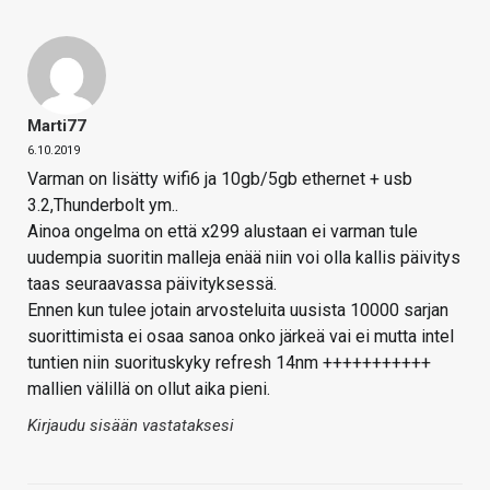
Marti77
6.10.2019
Varman on lisätty wifi6 ja 10gb/5gb ethernet + usb
3.2,Thunderbolt ym..
Ainoa ongelma on että x299 alustaan ei varman tule
uudempia suoritin malleja enää niin voi olla kallis päivitys
taas seuraavassa päivityksessä.
Ennen kun tulee jotain arvosteluita uusista 10000 sarjan
suorittimista ei osaa sanoa onko järkeä vai ei mutta intel
tuntien niin suorituskyky refresh 14nm +++++++++++
mallien välillä on ollut aika pieni.
Kirjaudu sisään vastataksesi