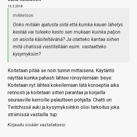
15.3.2018
mikkelson
Onko mitään ajatusta siitä että kuinka kauan lähetys
kestää vai tuleeko kesto sen mukaan kuinka paljon
on asioita käsiteltävänä? Ja otatteko kantaa siihen
mitä chatissä viestitellään esim. vastaatteko
kysymyksiin?
Koitetaan pitää se noin tunnin mittaisena. Käytäntö
näyttää kuinka pahasti lähtee rönsyilemään :beye:
Koitetaan nyt lähteä kokeilemaan tätä konseptia aika
rennosti ja koitetaan sitten parantaa ja korjailla
seuraaville kerroille palautteen pohjalta. Chatti on
Twitchissä auki ja kysymyksiinkin olisi tarkoitus joka
striimissä vastailla :tup:
Kirjaudu sisään vastataksesi