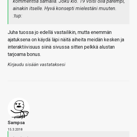
kommenttia samalla. Joku klo. 19 voisi olla parempi,
ainakin itselle. Hyvä konsepti mielestäni muuten.
:tup:
Juha tuossa jo edellä vastailikin, mutta enemmän
ajatuksena on käydä läpi näitä aiheita meidän kesken ja
interaktiivisuus siinä sivussa sitten pelkkä alustan
tarjoama bonus.
Kirjaudu sisään vastataksesi
Sampsa
15.3.2018