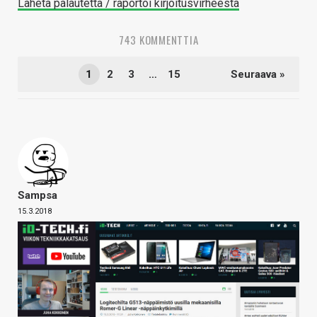
Lähetä palautetta / raportoi kirjoitusvirheestä
743 KOMMENTTIA
1
2
3
…
15
Seuraava »
Sampsa
15.3.2018