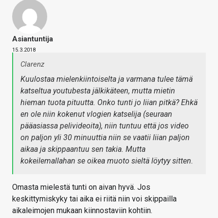
Asiantuntija
15.3.2018
Clarenz
Kuulostaa mielenkiintoiselta ja varmana tulee tämä
katseltua youtubesta jälkikäteen, mutta mietin
hieman tuota pituutta. Onko tunti jo liian pitkä? Ehkä
en ole niin kokenut vlogien katselija (seuraan
pääasiassa pelivideoita), niin tuntuu että jos video
on paljon yli 30 minuuttia niin se vaatii liian paljon
aikaa ja skippaantuu sen takia. Mutta
kokeilemallahan se oikea muoto sieltä löytyy sitten.
Omasta mielestä tunti on aivan hyvä. Jos
keskittymiskyky tai aika ei riitä niin voi skippailla
aikaleimojen mukaan kiinnostaviin kohtiin.