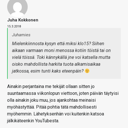
Juha Kokkonen
15.3.2018
Juhamies
Mielenkiinnosta kysyn että miksi klo15? Siihen
aikaan varmaan moni menossa kotiin töistä tai on
vielä töissä. Toki kännykällä jne voi katsella mutta
oisko mahdollista harkita tuota alkamisaikaa
jatkossa, esim tunti kaks eteenpäin?
Ainakin perjantaina me tekijät ollaan sitten jo
suuntaamassa viikonlopun viettoon, joten päivän täytyisi
olla ainakin joku muu, jos ajankohtaa meinaisi
myöhästyttää. Pitää pohtia tätä mahdollisesti
myöhemmin. Lähetyksenhän voi kuitenkin katsoa
jälkikäteenkin YouTubesta.