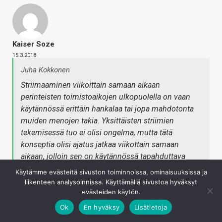
Kaiser Soze
15.3.2018
Juha Kokkonen
Striimaaminen viikoittain samaan aikaan
perinteisten toimistoaikojen ulkopuolella on vaan
käytännössä erittäin hankalaa tai jopa mahdotonta
muiden menojen takia. Yksittäisten striimien
tekemisessä tuo ei olisi ongelma, mutta tätä
konseptia olisi ajatus jatkaa viikottain samaan
aikaan, jolloin sen on käytännössä tapahduttava
"työaikaan".
Käytämme evästeitä sivuston toiminnoissa, ominaisuuksissa ja
liikenteen analysoinnissa. Käyttämällä sivustoa hyväksyt
evästeiden käytön.
Aikahan sen näyttää kuinka hyvin ihmiset ehtivät
katsomaan. Viikonloput poissuljettu vaihtoehto?
Ok
En hyväksy
Lisätietoja