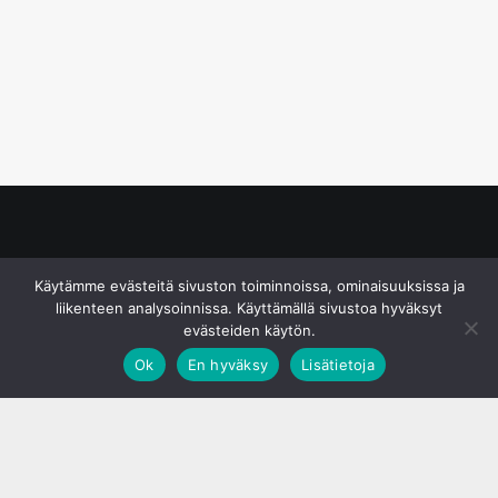
© S&J Media Oy
Käytämme evästeitä sivuston toiminnoissa, ominaisuuksissa ja
liikenteen analysoinnissa. Käyttämällä sivustoa hyväksyt
evästeiden käytön.
Ok
En hyväksy
Lisätietoja
;