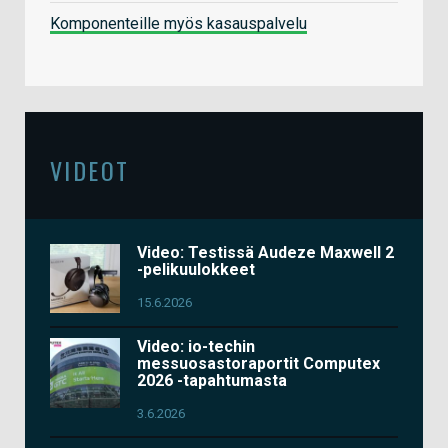
Komponenteille myös kasauspalvelu
VIDEOT
Video: Testissä Audeze Maxwell 2
-pelikuulokkeet
15.6.2026
Video: io-techin
messuosastoraportit Computex
2026 -tapahtumasta
3.6.2026