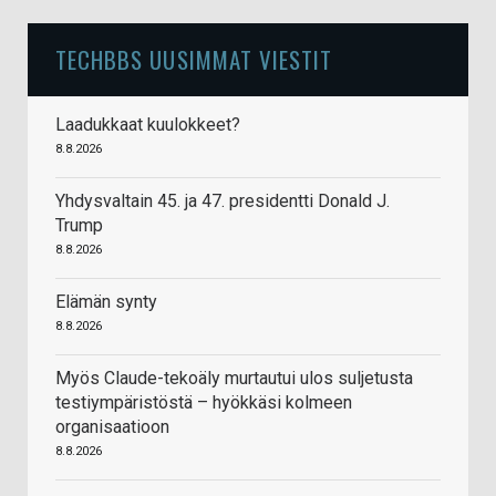
TECHBBS UUSIMMAT VIESTIT
Laadukkaat kuulokkeet?
8.8.2026
Yhdysvaltain 45. ja 47. presidentti Donald J.
Trump
8.8.2026
Elämän synty
8.8.2026
Myös Claude-tekoäly murtautui ulos suljetusta
testiympäristöstä – hyökkäsi kolmeen
organisaatioon
8.8.2026