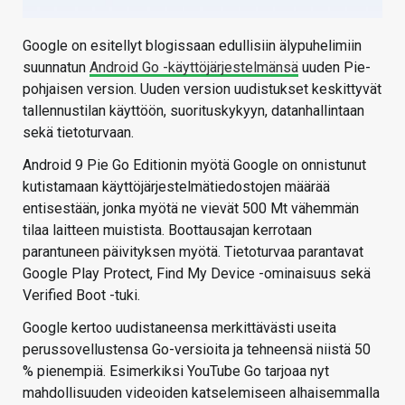
Google on esitellyt blogissaan edullisiin älypuhelimiin
suunnatun
Android Go -käyttöjärjestelmänsä
uuden Pie-
pohjaisen version. Uuden version uudistukset keskittyvät
tallennustilan käyttöön, suorituskykyyn, datanhallintaan
sekä tietoturvaan.
Android 9 Pie Go Editionin myötä Google on onnistunut
kutistamaan käyttöjärjestelmätiedostojen määrää
entisestään, jonka myötä ne vievät 500 Mt vähemmän
tilaa laitteen muistista. Boottausajan kerrotaan
parantuneen päivityksen myötä. Tietoturvaa parantavat
Google Play Protect, Find My Device -ominaisuus sekä
Verified Boot -tuki.
Google kertoo uudistaneensa merkittävästi useita
perussovellustensa Go-versioita ja tehneensä niistä 50
% pienempiä. Esimerkiksi YouTube Go tarjoaa nyt
mahdollisuuden videoiden katselemiseen alhaisemmalla