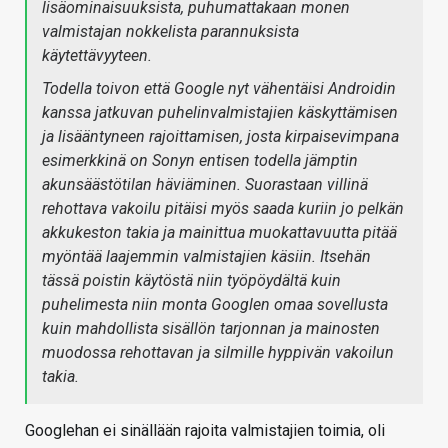
lisäominaisuuksista, puhumattakaan monen
valmistajan nokkelista parannuksista
käytettävyyteen.
Todella toivon että Google nyt vähentäisi Androidin
kanssa jatkuvan puhelinvalmistajien käskyttämisen
ja lisääntyneen rajoittamisen, josta kirpaisevimpana
esimerkkinä on Sonyn entisen todella jämptin
akunsäästötilan häviäminen. Suorastaan villinä
rehottava vakoilu pitäisi myös saada kuriin jo pelkän
akkukeston takia ja mainittua muokattavuutta pitää
myöntää laajemmin valmistajien käsiin. Itsehän
tässä poistin käytöstä niin työpöydältä kuin
puhelimesta niin monta Googlen omaa sovellusta
kuin mahdollista sisällön tarjonnan ja mainosten
muodossa rehottavan ja silmille hyppivän vakoilun
takia.
Googlehan ei sinällään rajoita valmistajien toimia, oli