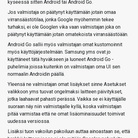
kyseessä sitten Android tai Android Go.
Jos valmistaja on päätynyt käyttämään jotain omaa
virransäästötilaa, jonka Google myöhemmin tekee
turhaksi, ei ole Googlen vika vaan valmistajan joka on
päätynyt käyttämään jotain omatekoista virransäästöään.
Android Go sallii myös valmistajan omat kustomoinnit
myös käyttöjärjestelmään. Samsung yms ovat jo
käyttäneet tätä hyväkseen ja luoneet Android Go -
puhelimia joissa kuitenkin on valmistajan oma UI sen
normaalin Androidin päällä.
Yleensä ne valmistajan omat lisäykset sinne Asetukset
valikkoon yms tuovat ongelmaksi laitteen päivitykset,
jotka laahaavat pahasti perässä. Vaikka se ei käyttäjälle
suoraan näy niin valmistajalle kyllä, koska valmistajan
pitää varmistaa että ne omat lisäominaisuudet toimivat
uudessa versiossa.
Lisäksi tuon vakoilun pakoiluun auttaa ainoastaan se, että