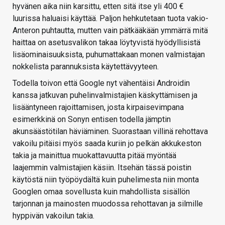
hyvänen aika niin karsittu, etten sitä itse yli 400 €
luurissa haluaisi käyttää. Paljon hehkutetaan tuota vakio-
Anteron puhtautta, mutten vain pätkääkään ymmärrä mitä
haittaa on asetusvalikon takaa löytyvistä hyödyllisistä
lisäominaisuuksista, puhumattakaan monen valmistajan
nokkelista parannuksista käytettävyyteen.
Todella toivon että Google nyt vähentäisi Androidin
kanssa jatkuvan puhelinvalmistajien käskyttämisen ja
lisääntyneen rajoittamisen, josta kirpaisevimpana
esimerkkinä on Sonyn entisen todella jämptin
akunsäästötilan häviäminen. Suorastaan villinä rehottava
vakoilu pitäisi myös saada kuriin jo pelkän akkukeston
takia ja mainittua muokattavuutta pitää myöntää
laajemmin valmistajien käsiin. Itsehän tässä poistin
käytöstä niin työpöydältä kuin puhelimesta niin monta
Googlen omaa sovellusta kuin mahdollista sisällön
tarjonnan ja mainosten muodossa rehottavan ja silmille
hyppivän vakoilun takia.