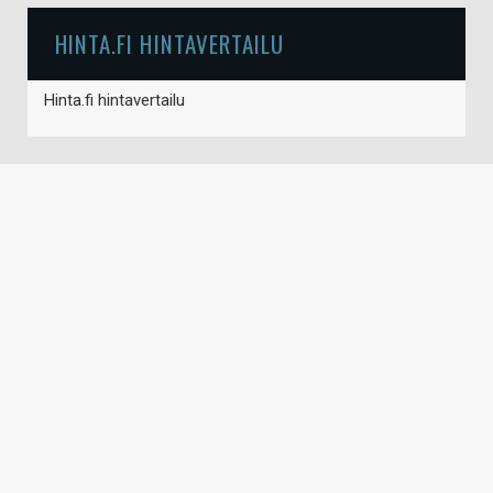
HINTA.FI HINTAVERTAILU
Hinta.fi hintavertailu