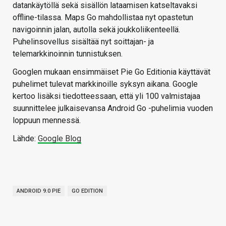
datankäytöllä sekä sisällön lataamisen katseltavaksi
offline-tilassa. Maps Go mahdollistaa nyt opastetun
navigoinnin jalan, autolla sekä joukkoliikenteellä.
Puhelinsovellus sisältää nyt soittajan- ja
telemarkkinoinnin tunnistuksen.
Googlen mukaan ensimmäiset Pie Go Editionia käyttävät
puhelimet tulevat markkinoille syksyn aikana. Google
kertoo lisäksi tiedotteessaan, että yli 100 valmistajaa
suunnittelee julkaisevansa Android Go -puhelimia vuoden
loppuun mennessä.
Lähde:
Google Blog
ANDROID 9.0 PIE
GO EDITION