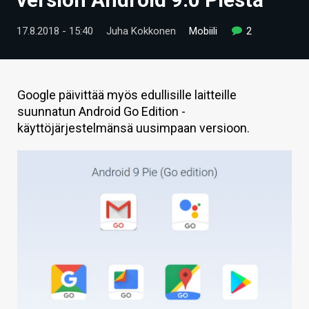
ARTIKKELIT
17.8.2018 - 15:40
Juha Kokkonen
Mobiili
2
VIDEOT
TECHBBS
Google päivittää myös edullisille laitteille
TIETOA
suunnatun Android Go Edition -
käyttöjärjestelmänsä uusimpaan versioon.
HINTA.FI
KAUPPA
VAIHDA TEEMA
HAKU