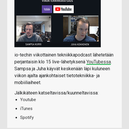
io-techin viikottainen tekniikkapodcast lähetetään
perjantaisin klo 15 live-lähetyksenä
YouTubessa
.
Sampsa ja Juha käyvät keskenään läpi kuluneen
viikon ajalta ajankohtaiset tietotekniikka- ja
mobiiliaiheet.
Jälkikäteen katseltavissa/kuunneltavissa:
Youtube
iTunes
Spotify