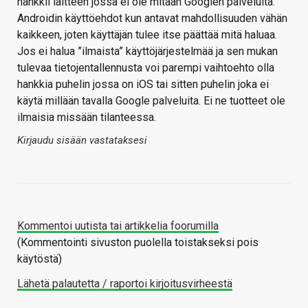
hankkii laitteen jossa ei ole mitään Googlen palveluita.
Androidin käyttöehdot kun antavat mahdollisuuden vähän
kaikkeen, joten käyttäjän tulee itse päättää mitä haluaa.
Jos ei halua ”ilmaista” käyttöjärjestelmää ja sen mukan
tulevaa tietojentallennusta voi parempi vaihtoehto olla
hankkia puhelin jossa on iOS tai sitten puhelin joka ei
käytä millään tavalla Google palveluita. Ei ne tuotteet ole
ilmaisia missään tilanteessa.
Kirjaudu sisään vastataksesi
Kommentoi uutista tai artikkelia foorumilla
(Kommentointi sivuston puolella toistakseksi pois
käytöstä)
Lähetä palautetta / raportoi kirjoitusvirheestä