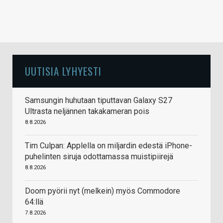
UUTISIA LYHYESTI
Samsungin huhutaan tiputtavan Galaxy S27
Ultrasta neljännen takakameran pois
8.8.2026
Tim Culpan: Applella on miljardin edestä iPhone-
puhelinten siruja odottamassa muistipiirejä
8.8.2026
Doom pyörii nyt (melkein) myös Commodore
64:llä
7.8.2026