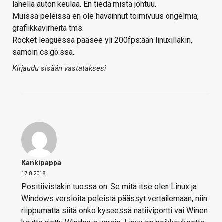
lähellä auton keulaa. En tiedä mistä johtuu.
Muissa peleissä en ole havainnut toimivuus ongelmia,
grafiikkavirheitä tms.
Rocket leaguessa pääsee yli 200fps:ään linuxillakin,
samoin cs:go:ssa.
Kirjaudu sisään vastataksesi
Kankipappa
17.8.2018
Positiivistakin tuossa on. Se mitä itse olen Linux ja
Windows versioita peleistä päässyt vertailemaan, niin
riippumatta siitä onko kyseessä natiiviportti vai Winen