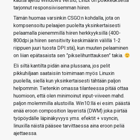
kautta ajettu Windows versio, Linux on poikkeuksetta
tarjonnut responsiivisemman hiiren.
Tämän huomaa varsinkin CSGO:n kohdalla, jota on
kompsensoitu pelaajien puolelta yksinkertaisesti
pelaamalla pienemmillä hiiren herkkyyksillä (400-
800dpi ja hiiren sensitivity keskimäärin välillä 1-2
riippuen juuri tuosta DPI:stä), kun muuten pelaaminen
on liian epätasaista sen ”pikselihunttauksen” takia.
Eli siltä kantilta pidän aina plussana, jos pelit
pikkuhiljaan saataisiin toimimaan myös Linuxin
puolella, siellä kun yksinkertaisesti tähtään paljon
helpommin. Tietenkin omassa tilanteessa pitää ottaa
huomioon, että olen minimoinut input-viiveen mahd.
paljon molemmilla alustoilla. Win10:llä ei esim. päästä
enää eroon composition layeristä (DWM) joka piirtää
työpöydälle läpinäkyvyys yms. efektit + vsyncin,
linuxilla näistä pääsee tarvittaessa aina eroon peliä
ajettaessa.