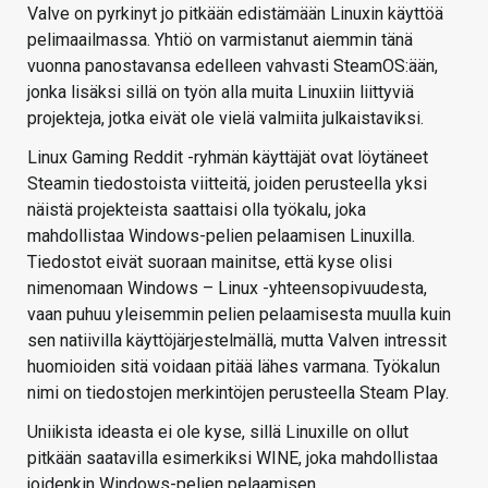
Valve on pyrkinyt jo pitkään edistämään Linuxin käyttöä
pelimaailmassa. Yhtiö on varmistanut aiemmin tänä
vuonna panostavansa edelleen vahvasti SteamOS:ään,
jonka lisäksi sillä on työn alla muita Linuxiin liittyviä
projekteja, jotka eivät ole vielä valmiita julkaistaviksi.
Linux Gaming Reddit -ryhmän käyttäjät ovat löytäneet
Steamin tiedostoista viitteitä, joiden perusteella yksi
näistä projekteista saattaisi olla työkalu, joka
mahdollistaa Windows-pelien pelaamisen Linuxilla.
Tiedostot eivät suoraan mainitse, että kyse olisi
nimenomaan Windows – Linux -yhteensopivuudesta,
vaan puhuu yleisemmin pelien pelaamisesta muulla kuin
sen natiivilla käyttöjärjestelmällä, mutta Valven intressit
huomioiden sitä voidaan pitää lähes varmana. Työkalun
nimi on tiedostojen merkintöjen perusteella Steam Play.
Uniikista ideasta ei ole kyse, sillä Linuxille on ollut
pitkään saatavilla esimerkiksi WINE, joka mahdollistaa
joidenkin Windows-pelien pelaamisen