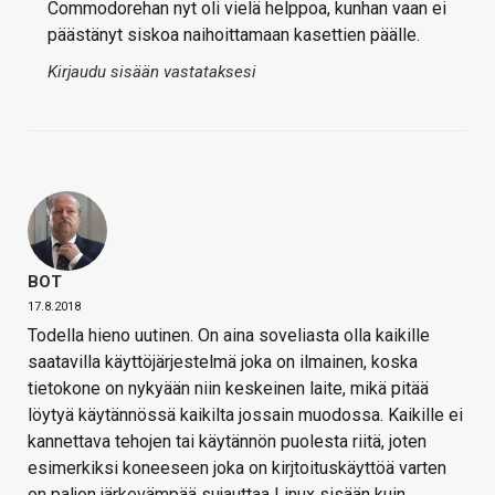
Commodorehan nyt oli vielä helppoa, kunhan vaan ei
päästänyt siskoa naihoittamaan kasettien päälle.
Kirjaudu sisään vastataksesi
BOT
17.8.2018
Todella hieno uutinen. On aina soveliasta olla kaikille
saatavilla käyttöjärjestelmä joka on ilmainen, koska
tietokone on nykyään niin keskeinen laite, mikä pitää
löytyä käytännössä kaikilta jossain muodossa. Kaikille ei
kannettava tehojen tai käytännön puolesta riitä, joten
esimerkiksi koneeseen joka on kirjtoituskäyttöä varten
on paljon järkevämpää sujauttaa Linux sisään kuin