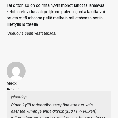
Tai sitten se on se mitä hyvin monet tahot tällähaavaa
kehitää eli virtuuaali pelijkone palvelin jonka kautta voi
pelata mitä tahansa peliä melkein millätahansa netiin
liitetyllä laitteella.
Kirjaudu sisään vastataksesi
Madx
16.8.2018
jabbadap
Pidän kyllä todennäköisempänä että tuo vain
asentaa winen ja ehkä dxvk:n(d3d11 -> vulkan)
jolloin steamin windows pelit voisi sitten asentaa ja