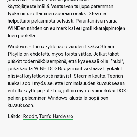
käyttöjärjestelmällä. Vastaavan tai jopa paremman
työkalun sijoittaminen suoraan osaksi Steamia
helpottaisi pelaamista selvästi. Parantamisen varaa
WINE:en nähden on esimerkiksi eri grafiikkarajapintojen
tuen puolella.
Windows – Linux -yhtensopivuuden lisäksi Steam
Playlle on ehdotettu myös toista viittaa. Jotkut tahot
pitävät todennäköisempänä, että kyseessä olisi ”hubi”,
jonka kautta WINE, DOSBox ja muut vastaavat työkalut
olisivat käytettävissä natiivisti Steamin kautta. Teorian
tueksi sopii myös se, ettei ominaisuuden kuvauksessa
eritellä käyttöjärjestelmiä, jolloin myös esimerkiksi DOS-
pelien pelaaminen Windows-alustalla sopii sen
kuvaukseen.
Lähde:
Reddit
,
Tom’s Hardware