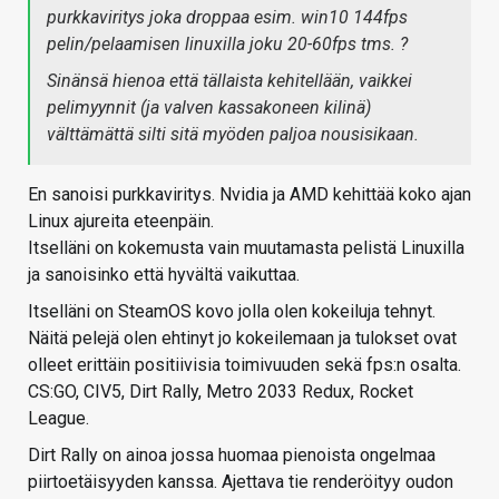
purkkaviritys joka droppaa esim. win10 144fps
pelin/pelaamisen linuxilla joku 20-60fps tms. ?
Sinänsä hienoa että tällaista kehitellään, vaikkei
pelimyynnit (ja valven kassakoneen kilinä)
välttämättä silti sitä myöden paljoa nousisikaan.
En sanoisi purkkaviritys. Nvidia ja AMD kehittää koko ajan
Linux ajureita eteenpäin.
Itselläni on kokemusta vain muutamasta pelistä Linuxilla
ja sanoisinko että hyvältä vaikuttaa.
Itselläni on SteamOS kovo jolla olen kokeiluja tehnyt.
Näitä pelejä olen ehtinyt jo kokeilemaan ja tulokset ovat
olleet erittäin positiivisia toimivuuden sekä fps:n osalta.
CS:GO, CIV5, Dirt Rally, Metro 2033 Redux, Rocket
League.
Dirt Rally on ainoa jossa huomaa pienoista ongelmaa
piirtoetäisyyden kanssa. Ajettava tie renderöityy oudon