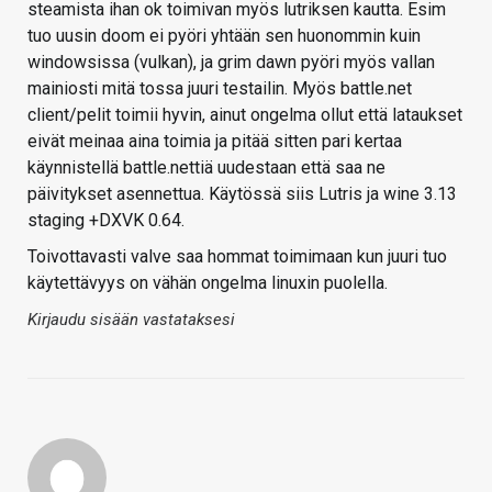
steamista ihan ok toimivan myös lutriksen kautta. Esim
tuo uusin doom ei pyöri yhtään sen huonommin kuin
windowsissa (vulkan), ja grim dawn pyöri myös vallan
mainiosti mitä tossa juuri testailin. Myös battle.net
client/pelit toimii hyvin, ainut ongelma ollut että lataukset
eivät meinaa aina toimia ja pitää sitten pari kertaa
käynnistellä battle.nettiä uudestaan että saa ne
päivitykset asennettua. Käytössä siis Lutris ja wine 3.13
staging +DXVK 0.64.
Toivottavasti valve saa hommat toimimaan kun juuri tuo
käytettävyys on vähän ongelma linuxin puolella.
Kirjaudu sisään vastataksesi