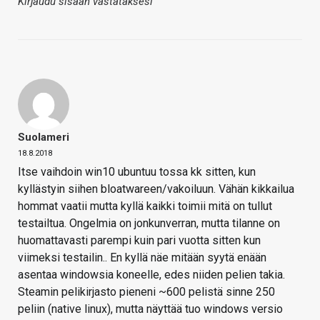
Kirjaudu sisään vastataksesi
Suolameri
18.8.2018
Itse vaihdoin win10 ubuntuu tossa kk sitten, kun
kyllästyin siihen bloatwareen/vakoiluun. Vähän kikkailua
hommat vaatii mutta kyllä kaikki toimii mitä on tullut
testailtua. Ongelmia on jonkunverran, mutta tilanne on
huomattavasti parempi kuin pari vuotta sitten kun
viimeksi testailin.. En kyllä näe mitään syytä enään
asentaa windowsia koneelle, edes niiden pelien takia.
Steamin pelikirjasto pieneni ~600 pelistä sinne 250
peliin (native linux), mutta näyttää tuo windows versio