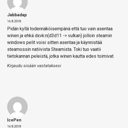
Jabbadap
16.8.2018
Pidän kyllä todennäköisempänä että tuo vain asentaa
winen ja ehkä dxvk:n(d3d11 -> vulkan) jolloin steamin
windows pelit voisi sitten asentaa ja käynnistää
steamossin natiivista Steamista. Toki tuo vaatii
tietokannan peleistä, jotka winen kautta edes toimivat.
Kirjaudu sisään vastataksesi
IcePen
16.8.2018