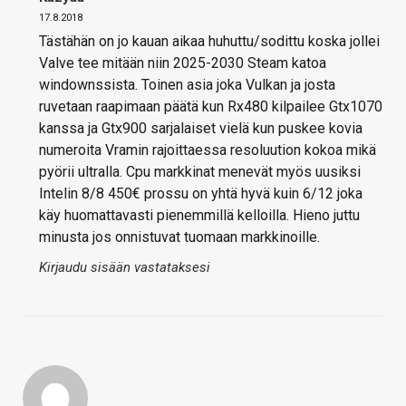
17.8.2018
Tästähän on jo kauan aikaa huhuttu/sodittu koska jollei
Valve tee mitään niin 2025-2030 Steam katoa
windownssista. Toinen asia joka Vulkan ja josta
ruvetaan raapimaan päätä kun Rx480 kilpailee Gtx1070
kanssa ja Gtx900 sarjalaiset vielä kun puskee kovia
numeroita Vramin rajoittaessa resoluution kokoa mikä
pyörii ultralla. Cpu markkinat menevät myös uusiksi
Intelin 8/8 450€ prossu on yhtä hyvä kuin 6/12 joka
käy huomattavasti pienemmillä kelloilla. Hieno juttu
minusta jos onnistuvat tuomaan markkinoille.
Kirjaudu sisään vastataksesi