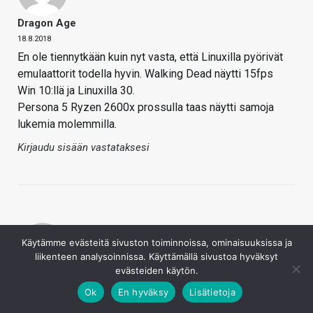
Dragon Age
18.8.2018
En ole tiennytkään kuin nyt vasta, että Linuxilla pyörivät
emulaattorit todella hyvin. Walking Dead näytti 15fps
Win 10:llä ja Linuxilla 30.
Persona 5 Ryzen 2600x prossulla taas näytti samoja
lukemia molemmilla.
Kirjaudu sisään vastataksesi
Käytämme evästeitä sivuston toiminnoissa, ominaisuuksissa ja
liikenteen analysoinnissa. Käyttämällä sivustoa hyväksyt
evästeiden käytön.
Kaotik
Ok
En hyväksy
Lisätietoja
19.8.2018