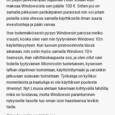
maksaa Windowsista sen päälle 100 €. Sitten jos on
samalla pikkuisen pelikärpänen puraissut niin voi jotain
pelailla siinä ohessa samalla käyttiksellä ilman suuria
investointeja ja pään vaivaa.
Itse todennäköisesti pysyn Windowsin parissa melko
visusti, koska olen vain niin tyytyväinen Windows 10:n
käytettävyyteen. Kun luovuin piratisoinnista tässä
aikanaan, niin ostin myös samalla Windows 10:n
lisenssin, ihan vähittäiskaupasta siis, ja olen ollut vain
todella tyytyväinen Microrostin tuotetukeen, kyseisen
lafkan ohjelmien toimintaan, käyttöliittymään ja varsinkin
jatkuvaan sulavaan toimintaan. Työkaluja on kylliksi
monenlaista ja kaatuiluja ei ole käyttiksen puolesta
ilmennyt. Nyt Linuxia aletaan tukemaan kiihtyvällä tahdilla,
mikä on loistavaa, mutta Windowsin parantuminen
nykyiselle tasolle tuo oman ison haasteensa levikin
tielle.