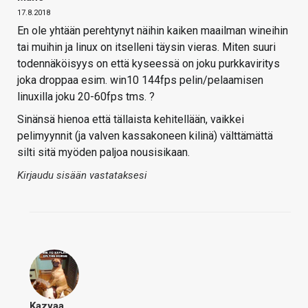
17.8.2018
En ole yhtään perehtynyt näihin kaiken maailman wineihin
tai muihin ja linux on itselleni täysin vieras. Miten suuri
todennäköisyys on että kyseessä on joku purkkaviritys
joka droppaa esim. win10 144fps pelin/pelaamisen
linuxilla joku 20-60fps tms. ?
Sinänsä hienoa että tällaista kehitellään, vaikkei
pelimyynnit (ja valven kassakoneen kilinä) välttämättä
silti sitä myöden paljoa nousisikaan.
Kirjaudu sisään vastataksesi
Kazyaa