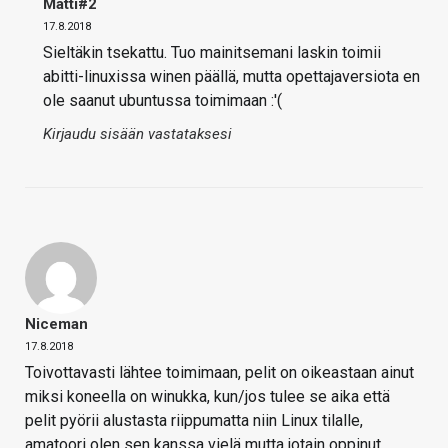
Matti#2
17.8.2018
Sieltäkin tsekattu. Tuo mainitsemani laskin toimii
abitti-linuxissa winen päällä, mutta opettajaversiota en
ole saanut ubuntussa toimimaan :'(
Kirjaudu sisään vastataksesi
Niceman
17.8.2018
Toivottavasti lähtee toimimaan, pelit on oikeastaan ainut
miksi koneella on winukka, kun/jos tulee se aika että
pelit pyörii alustasta riippumatta niin Linux tilalle,
amatoori olen sen kanssa vielä mutta jotain oppinut