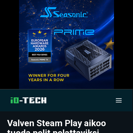
Valven Steam Play aikoo
UUTISET
tuoda pelit pelattaviksi