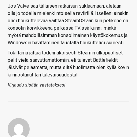
Jos Valve saa tällaisen ratkaisun suklaamaan, aletaan
olla jo todella mielenkiintoisella reviirillä. Itselleni ainakin
olisi houkuttelevaa vaihtaa SteamOS:ään kun pelikone on
konsolin korvikkeena pelkässä TV:ssä kiinni, minkä
myötä mahdollisimman konsolimainen käyttökokemus ja
Windowsin hävittäminen taustalta houkuttelisi suuresti.
Toki tämä jättää todennäköisesti Steamin ulkopuoliset
pelit vielä saavuttamattomiin, eli tulevat Battlefieldit
jäisivät pelaamatta, mutta siitä huolimatta olen kyllä kovin
kiinnostunut tän tulevaisuudesta!
Kirjaudu sisään vastataksesi