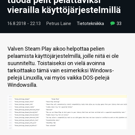
ARTIKKELIT
vierailla käyttöjärjestelmillä
VIDEOT
16.8.2018 - 22:13
Petrus Laine
Tietotekniikka
33
TECHBBS
TIETOA
Valven Steam Play aikoo helpottaa pelien
pelaamista käyttöjärjestelmillä, joille niitä ei ole
HINTA.FI
suunniteltu. Toistaiseksi on vielä avoinna
tarkoittaako tämä vain esimerkiksi Windows-
KAUPPA
pelejä Linuxilla, vai myös vaikka DOS-pelejä
VAIHDA TEEMA
Windowsilla.
HAKU