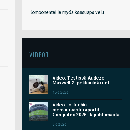
Komponenteille myös kasauspalvelu
VIDEOT
Video: Testissä Audeze
Maxwell 2 -pelikuulokkeet
15.6.2026
Video: io-techin
messuosastoraportit
Computex 2026 -tapahtumasta
3.6.2026