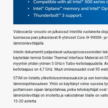
Videocardz-sivusto on julkaissut Inteliltä vuotaneita dio
tuomassa pian julkaistavat 8-ytimiset Core i9-9900K- ja 
lämmönlevittäjällä.
Intelin dokumentit paljastavat uutuusprosessoreiden tek
käytetään termiä Solder Thermal Interface Material eli 
myyntiin yhden ytimen 5 GHz:n Turbo-kellotaajuudella. 
kellotaajuus on 4,7 GHz. Muut ominaisuudet ovat 95 wat
STIM on listattu ylikellotusominaisuuksiin ja sen kerrot
lämmönjohtavuuteen. Yhtiö on käyttänyt viime vuosina ty
juottamisen sijaan lämpötahnaa, jonka tehokäyttäjät ovat
lämmönlevittäjä on irroitettu ja vakiotahnan tilalle on va
15-20 astetta.