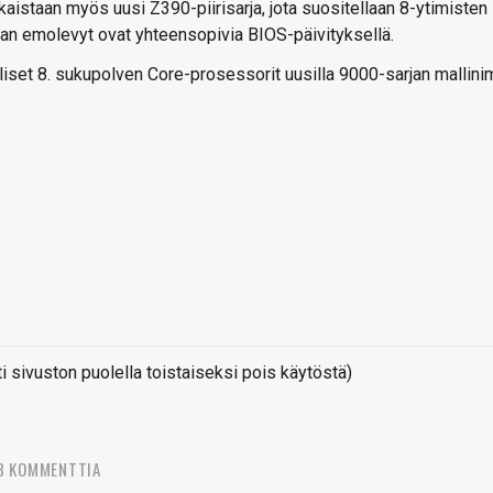
aistaan myös uusi Z390-piirisarja, jota suositellaan 8-ytimisten
an emolevyt ovat yhteensopivia BIOS-päivityksellä.
iset 8. sukupolven Core-prosessorit uusilla 9000-sarjan mallinim
sivuston puolella toistaiseksi pois käytöstä)
3 KOMMENTTIA