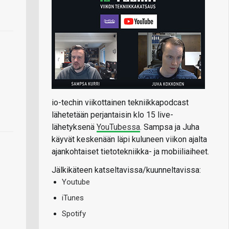
io-techin viikottainen tekniikkapodcast
lähetetään perjantaisin klo 15 live-
lähetyksenä
YouTubessa
. Sampsa ja Juha
käyvät keskenään läpi kuluneen viikon ajalta
ajankohtaiset tietotekniikka- ja mobiiliaiheet.
Jälkikäteen katseltavissa/kuunneltavissa:
Youtube
iTunes
Spotify