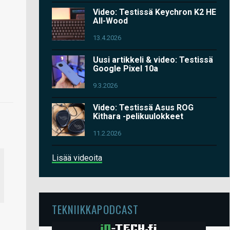
Video: Testissä Keychron K2 HE
All-Wood
13.4.2026
Uusi artikkeli & video: Testissä
Google Pixel 10a
9.3.2026
Video: Testissä Asus ROG
Kithara -pelikuulokkeet
11.2.2026
Lisää videoita
TEKNIIKKAPODCAST