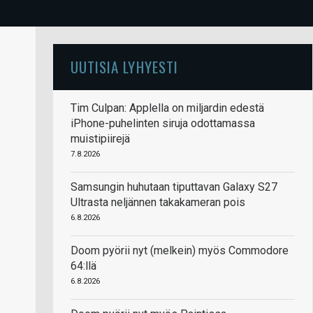
UUTISIA LYHYESTI
Tim Culpan: Applella on miljardin edestä
iPhone-puhelinten siruja odottamassa
muistipiirejä
7.8.2026
Samsungin huhutaan tiputtavan Galaxy S27
Ultrasta neljännen takakameran pois
6.8.2026
Doom pyörii nyt (melkein) myös Commodore
64:llä
6.8.2026