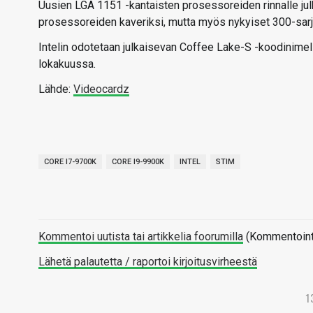
Uusien LGA 1151 -kantaisten prosessoreiden rinnalle julk
prosessoreiden kaveriksi, mutta myös nykyiset 300-sarj
Intelin odotetaan julkaisevan Coffee Lake-S -koodinimell
lokakuussa.
Lähde:
Videocardz
CORE I7-9700K
CORE I9-9900K
INTEL
STIM
Kommentoi uutista tai artikkelia foorumilla
(Kommentointi 
Lähetä palautetta / raportoi kirjoitusvirheestä
1