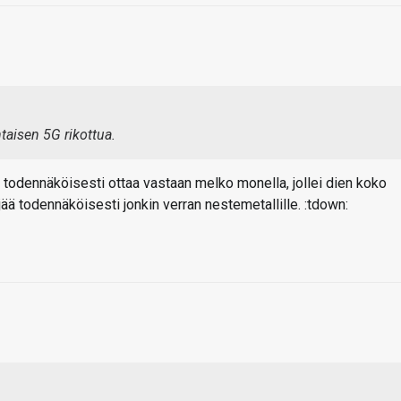
taisen 5G rikottua.
 todennäköisesti ottaa vastaan melko monella, jollei dien koko
jää todennäköisesti jonkin verran nestemetallille. :tdown: