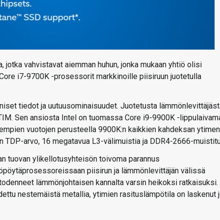
ja, jotka vahvistavat aiemman huhun, jonka mukaan yhtiö olisi
Core i7-9700K -prosessorit markkinoille piisiruun juotetulla
niset tiedot ja uutuusominaisuudet. Juotetusta lämmönlevittäjäst
STIM. Sen ansiosta Intel on tuomassa Core i9-9900K -lippulaivama
Aiempien vuotojen perusteella 9900K:n kaikkien kahdeksan ytimen
in TDP-arvo, 16 megatavua L3-välimuistia ja DDR4-2666-muistitu
aan tuovan ylikellotusyhteisön toivoma parannus
öpöytäprosessoreissaan piisirun ja lämmönlevittäjän välissä
 todenneet lämmönjohtaisen kannalta varsin heikoksi ratkaisuksi.
ihdettu nestemäistä metallia, ytimien rasituslämpötila on laskenut 