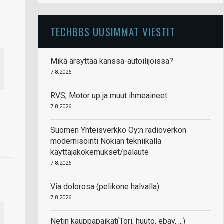
TECHBBS UUSIMMAT VIESTIT
Mikä ärsyttää kanssa-autoilijoissa?
7.8.2026
RVS, Motor up ja muut ihmeaineet.
7.8.2026
Suomen Yhteisverkko Oy:n radioverkon
modernisointi Nokian tekniikalla
käyttäjäkokemukset/palaute
7.8.2026
Via dolorosa (pelikone halvalla)
7.8.2026
Netin kauppapaikat(Tori, huuto, ebay, ...)