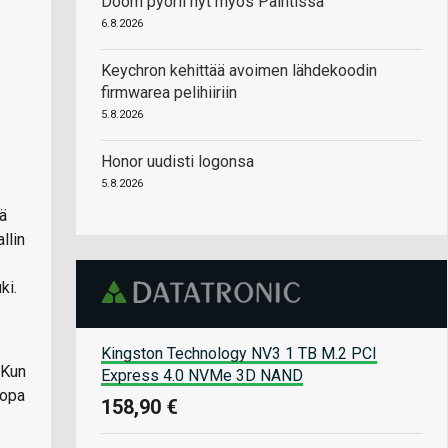
Doom pyörii nyt myös Paintissa
6.8.2026
Keychron kehittää avoimen lähdekoodin
firmwarea pelihiiriin
5.8.2026
Honor uudisti logonsa
5.8.2026
ä
llin
ki.
Kingston Technology NV3 1 TB M.2 PCI
 Kun
Express 4.0 NVMe 3D NAND
jopa
158,90 €