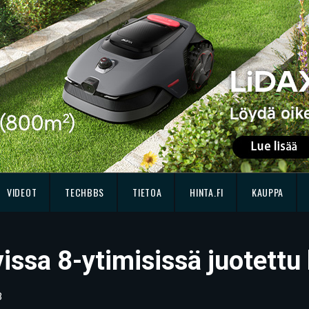
VIDEOT
TECHBBS
TIETOA
HINTA.FI
KAUPPA
evissa 8-ytimisissä juotett
3