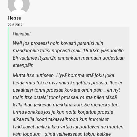
Hessu
27.6.2017
Hannibal
Well jos prosessi noin kovasti paranisi niin
markkinoille tulisi nopeasti malli 1800Xn yläpuolelle.
Eli vaatinee Ryzen2n ennenkuin mennään uudestaan
eteenpäin.
Mutta itse uutiseen. Hyvä homma että joku joka
tietää mitä tekee myy näitä korjattuja prossia. Itse ei
uskaltaisi tonni prossaa korkata omin päin… en nyt
tosin itse ostaisi tonni prossaa, mutta näen tässä
kyllä ihan järkevän markkinaraon. Se meneekö tuo
firma konkkaa jos ja kun noita korjattua prossia
alkaa tulla isosti takaavaihtoon kun immeiset
tyrkkäävät näille liikaa virtaa tai polttavan ne muuten
vain loppuun… siinä vaiheessaan takuu katkee