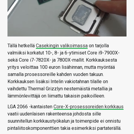
Tällä hetkellä
Casekingin valikoimassa
on tarjolla
valmiiksi korkatut 10-, 8- ja 6-ytimiset Core i9-7900X-
sekä Core i7-7820X- ja 7800X-mallit. Korkkauksesta
yritys veloittaa 100 euron lisähinnan, mutta myöntää
samalla prosessoreille kahden vuoden takuun.
Korkkauksen lisäksi Intelin vakiotahnan tilalle on
vaihdettu Thermal Grizzlyn nestemäistä metallia ja
lämmönlevittäjä on liimattu takaisin paikoilleen.
LGA 2066 -kantaisten
Core-X-prosessoreiden korkkaus
vaatii uudenlaisen rakenteensa johdosta sille
suunnitellun korkkaustyökalun ja toimenpide ei onnistu
pintaliitoskomponenttien takia esimerkiksi partaterällä.