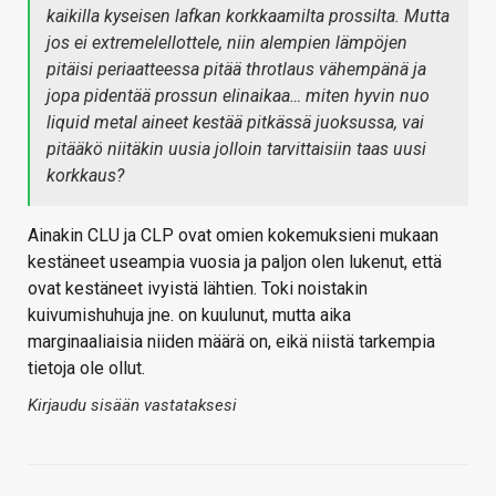
kaikilla kyseisen lafkan korkkaamilta prossilta. Mutta
jos ei extremelellottele, niin alempien lämpöjen
pitäisi periaatteessa pitää throtlaus vähempänä ja
jopa pidentää prossun elinaikaa… miten hyvin nuo
liquid metal aineet kestää pitkässä juoksussa, vai
pitääkö niitäkin uusia jolloin tarvittaisiin taas uusi
korkkaus?
Ainakin CLU ja CLP ovat omien kokemuksieni mukaan
kestäneet useampia vuosia ja paljon olen lukenut, että
ovat kestäneet ivyistä lähtien. Toki noistakin
kuivumishuhuja jne. on kuulunut, mutta aika
marginaaliaisia niiden määrä on, eikä niistä tarkempia
tietoja ole ollut.
Kirjaudu sisään vastataksesi