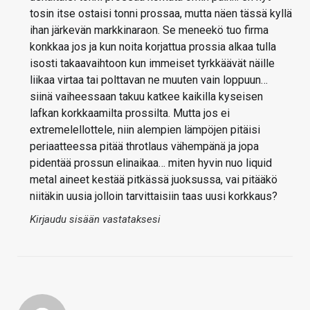
tosin itse ostaisi tonni prossaa, mutta näen tässä kyllä
ihan järkevän markkinaraon. Se meneekö tuo firma
konkkaa jos ja kun noita korjattua prossia alkaa tulla
isosti takaavaihtoon kun immeiset tyrkkäävät näille
liikaa virtaa tai polttavan ne muuten vain loppuun…
siinä vaiheessaan takuu katkee kaikilla kyseisen
lafkan korkkaamilta prossilta. Mutta jos ei
extremelellottele, niin alempien lämpöjen pitäisi
periaatteessa pitää throtlaus vähempänä ja jopa
pidentää prossun elinaikaa… miten hyvin nuo liquid
metal aineet kestää pitkässä juoksussa, vai pitääkö
niitäkin uusia jolloin tarvittaisiin taas uusi korkkaus?
Kirjaudu sisään vastataksesi