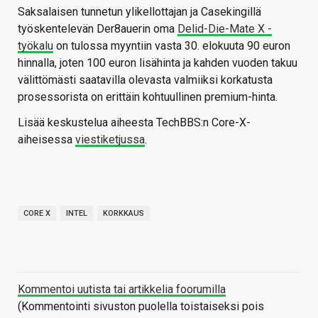
Saksalaisen tunnetun ylikellottajan ja Casekingillä
työskentelevän Der8auerin oma
Delid-Die-Mate X -
työkalu
on tulossa myyntiin vasta 30. elokuuta 90 euron
hinnalla, joten 100 euron lisähinta ja kahden vuoden takuu
välittömästi saatavilla olevasta valmiiksi korkatusta
prosessorista on erittäin kohtuullinen premium-hinta.
Lisää keskustelua aiheesta TechBBS:n Core-X-
aiheisessa
viestiketjussa
.
CORE X
INTEL
KORKKAUS
Kommentoi uutista tai artikkelia foorumilla
(Kommentointi sivuston puolella toistaiseksi pois