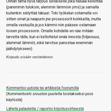
Onhan tämä hyvä tarjous sellaiselle joka haluaa kellottaa
(paremmin tuloksin, alemmin lämmöin yms) ja samalla
kuitenkin säilyttää takuun. Toki työkalun ostamalla voi
sitten omat ja naapurin jne prosessorit korkkailla, mutta
omalla vastuulla ja jos kämmii niin pääsee ostamaan
toisen prosessorin. Omalle kohdalle en näe mitään
tarvetta tälle, kun ei kellottelut enää innosta (hiljaisuus,
alemmat lämmöt, eikä tarvitse panostaa enemmän
jäähdytykseen).
Kirjaudu sisään vastataksesi
Kommentoi uutista tai artikkelia foorumilla
(Kommentointi sivuston puolella toistakseksi pois
käytöstä)
Lähetä palautetta / raportoi kirjoitusvirheestä