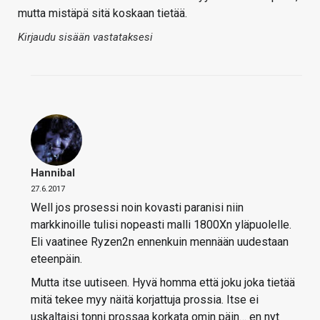
mutta mistäpä sitä koskaan tietää.
Kirjaudu sisään vastataksesi
Hannibal
27.6.2017
Well jos prosessi noin kovasti paranisi niin
markkinoille tulisi nopeasti malli 1800Xn yläpuolelle.
Eli vaatinee Ryzen2n ennenkuin mennään uudestaan
eteenpäin.
Mutta itse uutiseen. Hyvä homma että joku joka tietää
mitä tekee myy näitä korjattuja prossia. Itse ei
uskaltaisi tonni prossaa korkata omin päin… en nyt