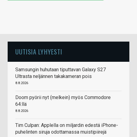
UUTISIA LYHYESTI
Samsungin huhutaan tiputtavan Galaxy S27
Ultrasta neljännen takakameran pois
8.8.2026
Doom pyörii nyt (melkein) myös Commodore
64:llä
8.8.2026
Tim Culpan: Applella on miljardin edestä iPhone-
puhelinten siruja odottamassa muistipiirejä