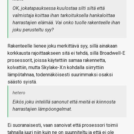
OK, jokatapauksessa kuulostaa silti siltä että
valmistaja koittaa ihan tarkoituksella hankaloittaa
harrastajien elämää. Vai onko tuolle rakenteelle ihan
joku perusteltu syy?
Rakenteelle lienee joku merkittävä syy, sillä ainakaan
korkkausta rajoittaakseen sitä ei tehdä, sillä Broadwell-E
prosessorit, joissa käytettiin samaa rakennetta,
kolvattiin, mutta Skylake-X:n kohdalla siirryttiin
lämpötahnaa, todennäköisesti suurimmaksi osaksi
säästö syistä.
hetero
Eikös joku intelillä sanonut että meitä ei kiinnosta
harrastajien lämpöongelmat.
Ei suoranaisesti, vaan sanoivat että prosessori toimii
tahnalla juuri niin kuin ne on suunniteltu ja että ei ole