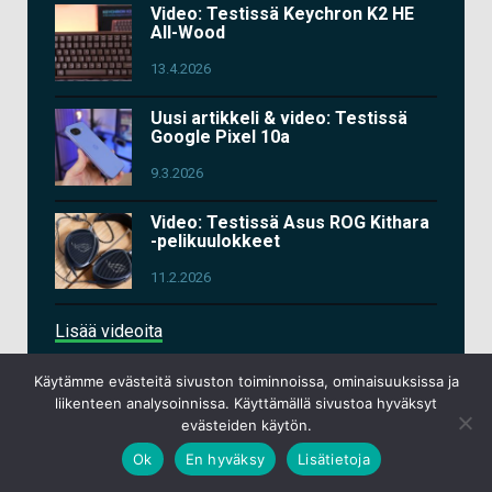
Video: Testissä Keychron K2 HE
All-Wood
13.4.2026
Uusi artikkeli & video: Testissä
Google Pixel 10a
9.3.2026
Video: Testissä Asus ROG Kithara
-pelikuulokkeet
11.2.2026
Lisää videoita
Käytämme evästeitä sivuston toiminnoissa, ominaisuuksissa ja
liikenteen analysoinnissa. Käyttämällä sivustoa hyväksyt
evästeiden käytön.
TEKNIIKKAPODCAST
Ok
En hyväksy
Lisätietoja