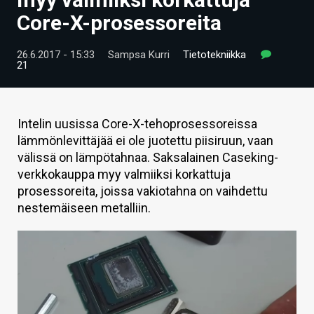
ARTIKKELIT
Core-X-prosessoreita
VIDEOT
26.6.2017 - 15:33
Sampsa Kurri
Tietotekniikka
21
TECHBBS
TIETOA
Intelin uusissa Core-X-tehoprosessoreissa
HINTA.FI
lämmönlevittäjää ei ole juotettu piisiruun, vaan
välissä on lämpötahnaa. Saksalainen Caseking-
KAUPPA
verkkokauppa myy valmiiksi korkattuja
prosessoreita, joissa vakiotahna on vaihdettu
VAIHDA TEEMA
nestemäiseen metalliin.
HAKU