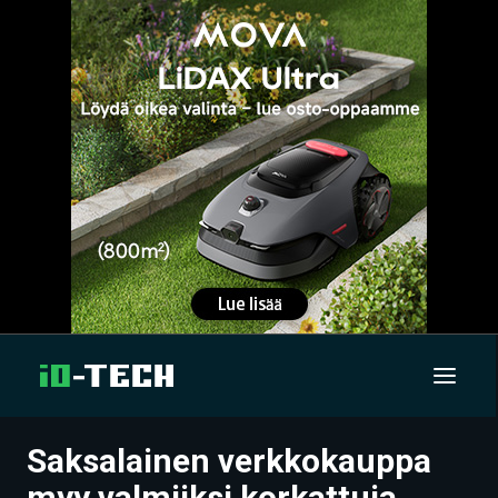
Saksalainen verkkokauppa
UUTISET
myy valmiiksi korkattuja