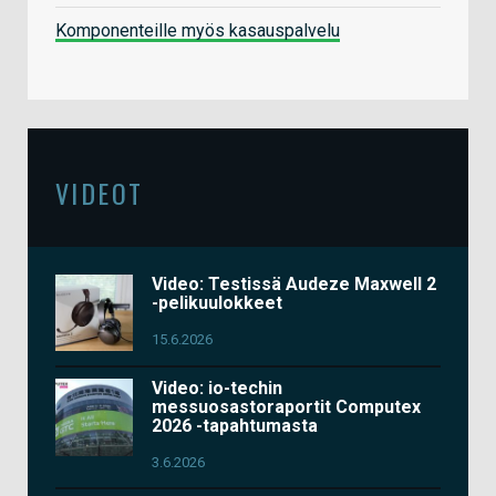
Komponenteille myös kasauspalvelu
VIDEOT
Video: Testissä Audeze Maxwell 2
-pelikuulokkeet
15.6.2026
Video: io-techin
messuosastoraportit Computex
2026 -tapahtumasta
3.6.2026