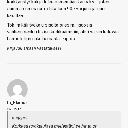
korkkaustyökaluja tulee menemään kaupaksi… joten
summa summarum, ehkä tuon 90e voi juuri ja juuri
käsittää.
Toki mikäli työkalu sisältäisi esim. lisäosia
vanhempienkin kivien korkkaamisiin, olisi varsin kätevää
harrastelijan näkökulmasta. :kippis:
Kirjaudu sisään vastataksesi
In_Flamer
26.6.2017
mäggäri
Korkkaustyökaluissa mielestäni se hinta on